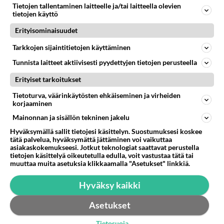
Tietojen tallentaminen laitteelle ja/tai laitteella olevien
Otsikko johtaa hieman harhaan, mutta ehdotetaan siis
tietojen käyttö
puhelimia joissa hyvä taka- ja etukamera :) mielellään
Erityisominaisuudet
alle 300€ ja...
16.10.2016 21:59
3
57
0
Tarkkojen sijaintitietojen käyttäminen
Tunnista laitteet aktiivisesti pyydettyjen tietojen perusteella
Erityiset tarkoitukset
Tietoturva, väärinkäytösten ehkäiseminen ja virheiden
korjaaminen
Mainonnan ja sisällön tekninen jakelu
Hyväksymällä sallit tietojesi käsittelyn. Suostumuksesi koskee
tätä palvelua, hyväksymättä jättäminen voi vaikuttaa
asiakaskokemukseesi. Jotkut teknologiat saattavat perustella
tietojen käsittelyä oikeutetulla edulla, voit vastustaa tätä tai
muuttaa muita asetuksia klikkaamalla "Asetukset" linkkiä.
Hyväksy kaikki
Asetukset
Tietosuoja