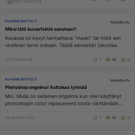
09.12.2016 13:54
KUVANKÄSITTELY
Vastattu 9v
Miksi tätä kuvaefektiä sanotaan?
Kuvassa on kevyt harmahtava "maski" tai mikä sen
virallinen termi onkaan. Täällä esimerkki (skrollaa
sivulla alas) htt...
21.11.2016 20:39
1
66
0
KUVANKÄSITTELY
Vastattu 9v
Photoshop ongelma! Auttakaa tyhmää
Moi. Mulla on sellainen ongelma kun olen käyttänyt
photoshopin color replacement toolia värittämään
moottoripyöräni katt...
04.08.2016 23:57
1
95
0