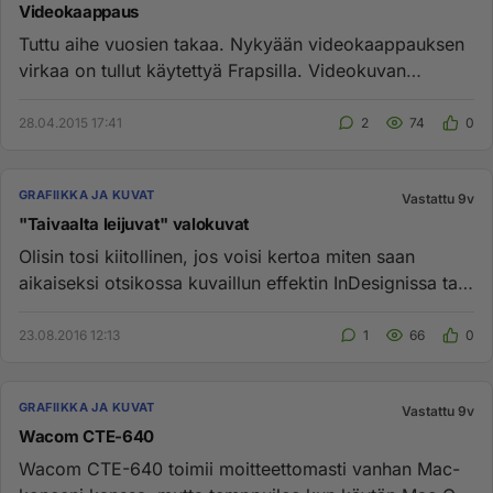
Videokaappaus
Tuttu aihe vuosien takaa. Nykyään videokaappauksen
virkaa on tullut käytettyä Frapsilla. Videokuvan
tallennuksessa ol...
28.04.2015 17:41
2
74
0
GRAFIIKKA JA KUVAT
Vastattu 9v
"Taivaalta leijuvat" valokuvat
Olisin tosi kiitollinen, jos voisi kertoa miten saan
aikaiseksi otsikossa kuvaillun effektin InDesignissa tai
Photoshopi...
23.08.2016 12:13
1
66
0
GRAFIIKKA JA KUVAT
Vastattu 9v
Wacom CTE-640
Wacom CTE-640 toimii moitteettomasti vanhan Mac-