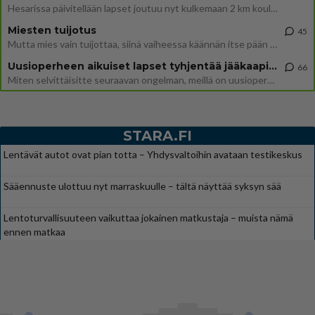
Hesarissa päivitellään lapset joutuu nyt kulkemaan 2 km kouluun jösses. Ruostefillarilla tuo matka menee vaikka miten äk
Miesten tuijotus
45
Mutta mies vain tuijottaa, siinä vaiheessa käännän itse pään pois. Mikä juttu? Yleensä jos joku tuijottaa tai katsoo, hä
Uusioperheen aikuiset lapset tyhjentää jääkaapin käydessään
66
Miten selvittäisitte seuraavan ongelman, meillä on uusioperhe, minulla teini-ikäiset lapset ja puolisolla aikuiset, jotk
STARA.FI
Lentävät autot ovat pian totta – Yhdysvaltoihin avataan testikeskus
Sääennuste ulottuu nyt marraskuulle – tältä näyttää syksyn sää
Lentoturvallisuuteen vaikuttaa jokainen matkustaja – muista nämä
ennen matkaa