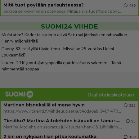
Mitä tuot pöytään parisuhteessa?
469
Siinäpä se kysymys on otsikossa. Mitäpä siis tuot/toisit pöytään parisuhteessa? Oletko mies vai nainen? Koetko sen mitä
SUOMI24 VIIHDE
Muistatko? Kädestä suuhun elävä Satu sai jättimäisen rahasalkun
Henry-miljonääriltä
Danny, 83, teki yllättävän teon - Missä on 25-vuotias Helmi
Loukasmäki?
Uuden TTK-juontajan ympärillä epätietoisuus sakenee - Tämä
hämmentää soppaa
Osallistu keskusteluun
Martinan bisneksillä ei mene hyvin
332
https://www.iltalehti.fi/viihdeuutiset/a/c46da6ab-340f-4790-aaa7-0865eed2336 Yrityksen konkurssihakemus on tullut kärä
Tiesitkö? Martina Aitolehden isäpuoli on tämä suosittu laulaja
35
Martina Aitolehti on seurattu julkisuuden henkilö. Lähipiiriin mahtuu muitakin tunnettuja henkilöitä. Tiesitkö, että Ma
2 km on nykyään liian pitkä koulumatka
109