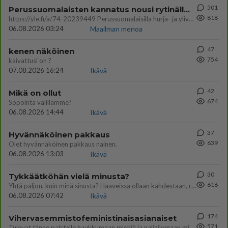
501
Perussuomalaisten kannatus nousi rytinällä Ylen tänään julkaisemassa tuoreimmassa gallup-kyselyssä.
818
https://yle.fi/a/74-20239449 Perussuomalaisilla hurja- ja ylivoimaisesti suurin nousu tässä uudessa Ylen gallupissa. Kyl
06.08.2026 03:24
Maailman menoa
47
kenen näköinen
754
kaivattusi on ?
07.08.2026 16:24
Ikävä
42
Mikä on ollut
674
Söpöintä välillämme?
06.08.2026 14:44
Ikävä
37
Hyvännäköinen pakkaus
639
Olet hyvännäköinen pakkaus nainen.
06.08.2026 13:03
Ikävä
30
Tykkäätköhän vielä minusta?
616
Yhtä paljon, kuin minä sinusta? Haaveissa ollaan kahdestaan, rauhassa ja lähennytään fyysisesti ja tutustutaan syvemmin
06.08.2026 07:42
Ikävä
174
Vihervasemmistofeministinaisasianaiset
571
Tulevat tänne palstalle haukkumaan miehiä ja naljailemaan miehelle, kehuvat olevansa heitä parempia. Itse asuvat MIEHE