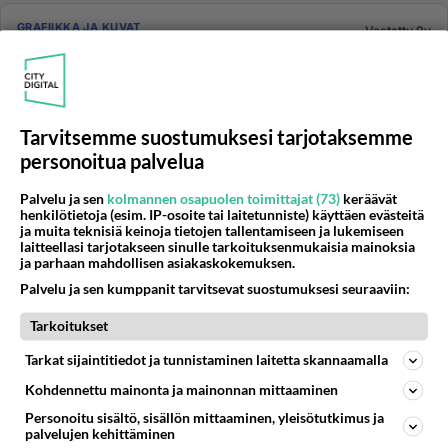
GRAFIIKKA JA KUVAT
Vastattu 9v
Adobe CS DVD:nä?
Saako Adobe CS:ää enää DVD:nä mistään muualta
kuin eBaysta tai Amazonista? Jos ei saa, niin
kummasta kannattaa ostaa vai...
Tarvitsemme suostumuksesi tarjotaksemme
07.11.2016 20:42
1
78
0
personoitua palvelua
Palvelu ja sen
kolmannen osapuolen toimittajat (73)
keräävät
henkilötietoja (esim. IP-osoite tai laitetunniste) käyttäen evästeitä
GRAFIIKKA JA KUVAT
Vastattu 9v
ja muita teknisiä keinoja tietojen tallentamiseen ja lukemiseen
Hyperlinkki jpeg-tiedostoon Photoshopissa
laitteellasi tarjotakseen sinulle tarkoituksenmukaisia mainoksia
ja parhaan mahdollisen asiakaskokemuksen.
Voisiko joku ystävällinen sielu kertoa miten
Palvelu ja sen kumppanit tarvitsevat suostumuksesi seuraaviin:
Photoshopissa lisätään hyperlinkki jpeg-tiedostoon?
Sen pitää nimenomaan ol...
Tarkoitukset
24.10.2016 06:24
9
2542
0
Tarkat sijaintitiedot ja tunnistaminen laitetta skannaamalla
Kohdennettu mainonta ja mainonnan mittaaminen
TIEDE JA TEKNOLOGIA
Vastattu 9v
Personoitu sisältö, sisällön mittaaminen, yleisötutkimus ja
palvelujen kehittäminen
Kuvanlaatu puhelimessa