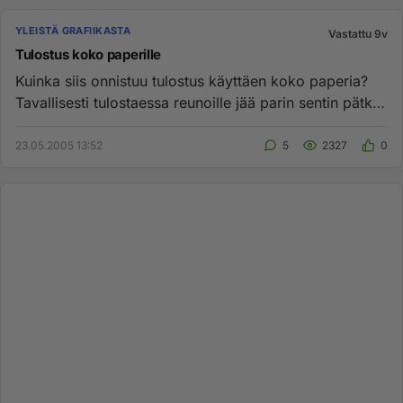
YLEISTÄ GRAFIIKASTA
Vastattu 9v
Tulostus koko paperille
Kuinka siis onnistuu tulostus käyttäen koko paperia?
Tavallisesti tulostaessa reunoille jää parin sentin pätkä
käyttämät...
23.05.2005 13:52
5
2327
0