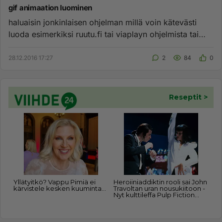
gif animaation luominen
haluaisin jonkinlaisen ohjelman millä voin kätevästi
luoda esimerkiksi ruutu.fi tai viaplayn ohjelmista tai
liveohjelmi...
28.12.2016 17:27
2
84
0