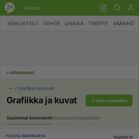
Valikko
KESKUSTELU
VIIHDE
LAINAA
TREFFIT
SÄÄNNÖT
Aihealueet
Grafiikka ja kuvat
Grafiikka ja kuvat
Uusi keskustelu
Uusimmat kommentit
Uusimmat keskustelut
YLEISTÄ GRAFIIKASTA
Vastattu 9v