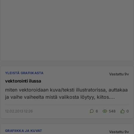
YLEISTÄ GRAFIIKASTA
Vastattu 9v
vektorointi ilussa
miten vektoroidaan kuva/teksti illustratorissa, auttakaa
ja vaihe vaiheelta mistä valikosta löytyy, kiitos....
12.02.2013 12:26
6
548
0
GRAFIIKKA JA KUVAT
Vastattu 9v