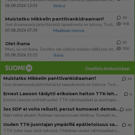
06.08.2026 12:01
Sinkut
59
Muistatko Mikkelin panttivankidraaman?
558
Uusi draamasarja järkyttävästä tapauksesta on tulossa. Tositapahtumiin perustuva sarja ammentaa vuoden 1986 Mikkelin pan
07.08.2026 07:39
Maailman menoa
37
Olet ihana
550
Muru, sä oot ihana. Tunsitko sen sähkön meidän välillä kun oltiin ihan låhekkäin? 👩‍❤️‍👩❤️😼😘
05.08.2026 21:15
Ikävä
Osallistu keskusteluun
Muistatko Mikkelin panttivankidraaman?
59
Uusi draamasarja järkyttävästä tapauksesta on tulossa. Tositapahtumiin perustuva sarja ammentaa vuoden 1986 Mikkelin pan
Ernest Lawson täräytti erikoisen heiton TTK-lehdistötilaisuudessa: " Onko tässä tarkoituksena...?"
4
Ernest Lawson esitteli uudet TTK-tähtioppilaat ja opettajat torstaina 6.8. lehdistölle. Tulevalla kaudella on yksi hausk
Jos SDP ei voita reilusti, persut kumoavat demokratian Suomesta
620
Näin tekisi ainakin Rydman seuratessaan idolinsa Trumpin mallia https://www.is.fi/politiikka/art-2000012187244.html
Uuden TTK-juontajan ympärillä epätietoisuus sakenee - Nyt MTV hämmentää soppaa
40
TTK tulee taas tänä syksynä. Ohjelman uudet tähtioppilaat julkistetaan torstaina 6. elokuuta klo 14 alkavassa lehdistö