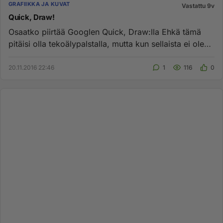
GRAFIIKKA JA KUVAT
Vastattu 9v
Quick, Draw!
Osaatko piirtää Googlen Quick, Draw:lla Ehkä tämä
pitäisi olla tekoälypalstalla, mutta kun sellaista ei ole
niin tässäp...
20.11.2016 22:46
1
116
0