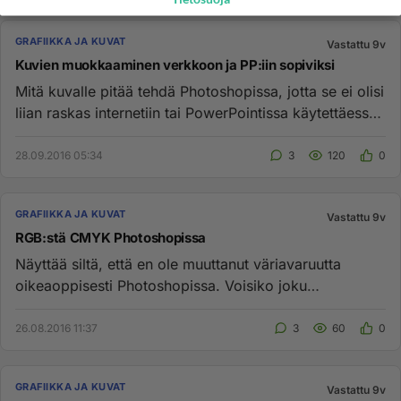
GRAFIIKKA JA KUVAT
Vastattu 9v
Kuvien muokkaaminen verkkoon ja PP:iin sopiviksi
Mitä kuvalle pitää tehdä Photoshopissa, jotta se ei olisi
liian raskas internetiin tai PowerPointissa käytettäessä?
Vois...
28.09.2016 05:34
3
120
0
GRAFIIKKA JA KUVAT
Vastattu 9v
RGB:stä CMYK Photoshopissa
Näyttää siltä, että en ole muuttanut väriavaruutta
oikeaoppisesti Photoshopissa. Voisiko joku
photoshopvelho väntää rau...
26.08.2016 11:37
3
60
0
GRAFIIKKA JA KUVAT
Vastattu 9v