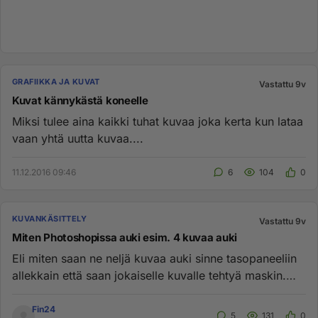
GRAFIIKKA JA KUVAT
Vastattu 9v
Kuvat kännykästä koneelle
Miksi tulee aina kaikki tuhat kuvaa joka kerta kun lataa
vaan yhtä uutta kuvaa....
11.12.2016 09:46
6
104
0
KUVANKÄSITTELY
Vastattu 9v
Miten Photoshopissa auki esim. 4 kuvaa auki
Eli miten saan ne neljä kuvaa auki sinne tasopaneeliin
allekkain että saan jokaiselle kuvalle tehtyä maskin.
Tarve on tä...
Fin24
5
131
0