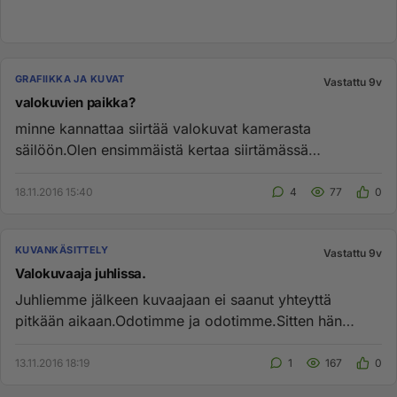
GRAFIIKKA JA KUVAT
Vastattu 9v
valokuvien paikka?
minne kannattaa siirtää valokuvat kamerasta
säilöön.Olen ensimmäistä kertaa siirtämässä
kuvia.Jotkut ovat kehottaneet pi...
18.11.2016 15:40
4
77
0
KUVANKÄSITTELY
Vastattu 9v
Valokuvaaja juhlissa.
Juhliemme jälkeen kuvaajaan ei saanut yhteyttä
pitkään aikaan.Odotimme ja odotimme.Sitten hän
pyydettäessä lähetti väh...
13.11.2016 18:19
1
167
0