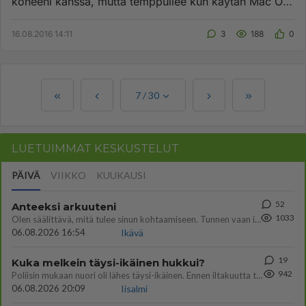
koneeni kanssa, mutta temppuilee kun käytän Mac OS
X Yosemite -kannettav...
16.08.2016 14:11
3
188
0
7
/
30
LUETUIMMAT KESKUSTELUT
PÄIVÄ
VIIKKO
KUUKAUSI
52
Anteeksi arkuuteni
1033
Olen säälittävä, mitä tulee sinun kohtaamiseen. Tunnen vaan itseni todella epävarmaksi sun kanssa. Jos minun olisi pitän
06.08.2026 16:54
Ikävä
19
Kuka melkein täysi-ikäinen hukkui?
942
Poliisin mukaan nuori oli lähes täysi-ikäinen. Ennen iltakuutta tulleen ilmoituksen mukaan ihminen oli joutunut mahdoll
06.08.2026 20:09
Iisalmi