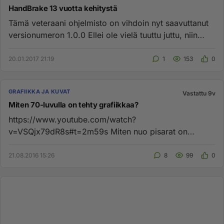
HandBrake 13 vuotta kehitystä
Tämä veteraani ohjelmisto on vihdoin nyt saavuttanut
versionumeron 1.0.0 Ellei ole vielä tuuttu juttu, niin
asentuu: ...
20.01.2017 21:19
1
153
0
GRAFIIKKA JA KUVAT
Vastattu 9v
Miten 70-luvulla on tehty grafiikkaa?
https://www.youtube.com/watch?
v=VSQjx79dR8s#t=2m59s Miten nuo pisarat on
tehty?...
21.08.2016 15:26
8
99
0