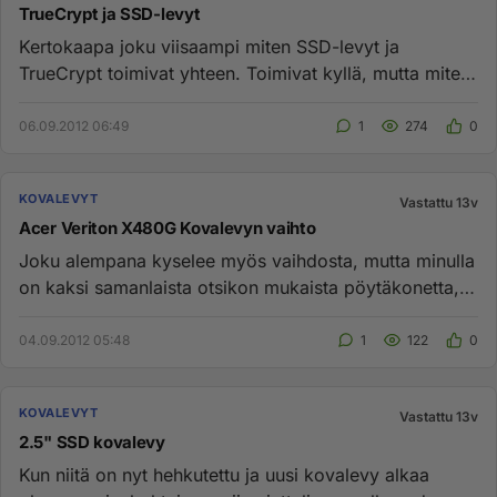
TrueCrypt ja SSD-levyt
Kertokaapa joku viisaampi miten SSD-levyt ja
TrueCrypt toimivat yhteen. Toimivat kyllä, mutta miten
käytännön suoritusk...
06.09.2012 06:49
1
274
0
KOVALEVYT
Vastattu 13v
Acer Veriton X480G Kovalevyn vaihto
Joku alempana kyselee myös vaihdosta, mutta minulla
on kaksi samanlaista otsikon mukaista pöytäkonetta,
joista toisessa ...
04.09.2012 05:48
1
122
0
KOVALEVYT
Vastattu 13v
2.5" SSD kovalevy
Kun niitä on nyt hehkutettu ja uusi kovalevy alkaa