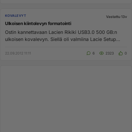
KOVALEVYT
Vastattu 13v
Ulkoisen kiintolevyn formatointi
Ostin kannettavaan Lacien Rikiki USB3.0 500 GB:n
ulkoisen kovalevyn. Siellä oli valmiina Lacie Setup
Assistant, joka ei ...
22.09.2012 11:11
6
2323
0