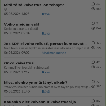
64
Mitä töitä kaivattusi on tehnyt?
867
😅
05.08.2026 13:25
Ikävä
71
Voiko meidän välit
847
Koskaan parantua tästä?
05.08.2026 05:34
Ikävä
420
Jos SDP ei voita reilusti, persut kumoavat demokratian Suomesta
705
Näin tekisi ainakin Rydman seuratessaan idolinsa Trumpin mallia https://www.is.fi/politiikka/art-2000012187244.html
06.08.2026 09:02
Maailman menoa
47
Onko kaivattusi
629
Kummallinen jossakin suhteessa?
05.08.2026 17:47
Ikävä
72
Mies, olenko ymmärtänyt oikein?
598
Ystävyys/salainen suhde/molemmat ovat täysin poissuljettuja asioita? Nainen
05.08.2026 11:40
Ikävä
38
Kauanko olet kaivannut kaivattuasi ja
582