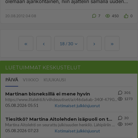
olemaan ajankohtainen, niin ajattelin samalla uuden
perinteisen kaver...
20.08.2012 04:08
7
450
0
18
/
30
LUETUIMMAT KESKUSTELUT
PÄIVÄ
VIIKKO
KUUKAUSI
301
Martinan bisneksillä ei mene hyvin
1273
https://www.iltalehti.fi/viihdeuutiset/a/c46da6ab-340f-4790-aaa7-0865eed2336 Yrityksen konkurssihakemus on tullut kärä
05.08.2026 05:51
Kotimaiset julkkisjuorut
30
Tiesitkö? Martina Aitolehden isäpuoli on tämä suosittu laulaja
1047
Martina Aitolehti on seurattu julkisuuden henkilö. Lähipiiriin mahtuu muitakin tunnettuja henkilöitä. Tiesitkö, että Ma
05.08.2026 07:23
Kotimaiset julkkisjuorut