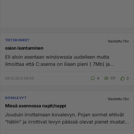
TIETOKONEET
Vastattu 13v
osion isontaminen
Eli aloin asentaan windowssia uudelleen mutta
ilmoittaa että C:asema on liiaan pieni ( 7Mb) ja
muistaakseni minimi koko ...
06.10.2012 06:45
4
117
0
KOVALEVYT
Vastattu 13v
Missä asennossa napit/nappi
Jouduin irrottamaan kovalevyn. Pojan sormet ehtivät
"hätiin" ja irrottivat levyn päässä olevat pienet mustat
nupit. Nyt ...