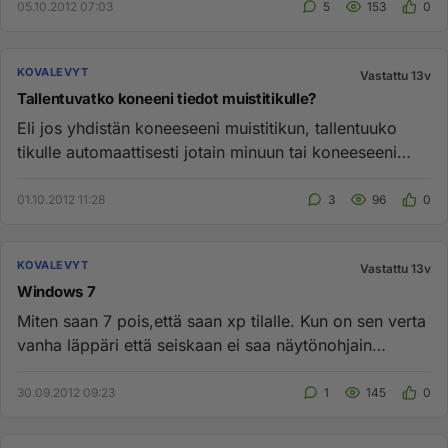
05.10.2012 07:03
5
153
0
KOVALEVYT
Vastattu 13v
Tallentuvatko koneeni tiedot muistitikulle?
Eli jos yhdistän koneeseeni muistitikun, tallentuuko
tikulle automaattisesti jotain minuun tai koneeseeni
liittyviä tunn...
01.10.2012 11:28
3
96
0
KOVALEVYT
Vastattu 13v
Windows 7
Miten saan 7 pois,että saan xp tilalle. Kun on sen verta
vanha läppäri että seiskaan ei saa näytönohjain
ajuria....
30.09.2012 09:23
1
145
0