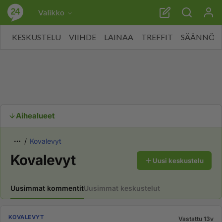
Valikko
KESKUSTELU
VIIHDE
LAINAA
TREFFIT
SÄÄNNÖT
Aihealueet
Kovalevyt
Kovalevyt
Uusi keskustelu
Uusimmat kommentit
Uusimmat keskustelut
KOVALEVYT
Vastattu 13v