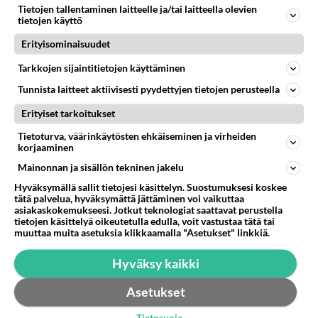
Tietojen tallentaminen laitteelle ja/tai laitteella olevien
Kun laita 2,5" eli kannettavan vanhan IDE levyn USB
tietojen käyttö
porttiin, niin 100Gb on vain 50Gb. Miten sen saa
Erityisominaisuudet
näkymään kaikki 100...
14.09.2012 06:55
2
121
0
Tarkkojen sijaintitietojen käyttäminen
Tunnista laitteet aktiivisesti pyydettyjen tietojen perusteella
Erityiset tarkoitukset
Tietoturva, väärinkäytösten ehkäiseminen ja virheiden
korjaaminen
Mainonnan ja sisällön tekninen jakelu
Hyväksymällä sallit tietojesi käsittelyn. Suostumuksesi koskee
tätä palvelua, hyväksymättä jättäminen voi vaikuttaa
asiakaskokemukseesi. Jotkut teknologiat saattavat perustella
tietojen käsittelyä oikeutetulla edulla, voit vastustaa tätä tai
muuttaa muita asetuksia klikkaamalla "Asetukset" linkkiä.
Hyväksy kaikki
Asetukset