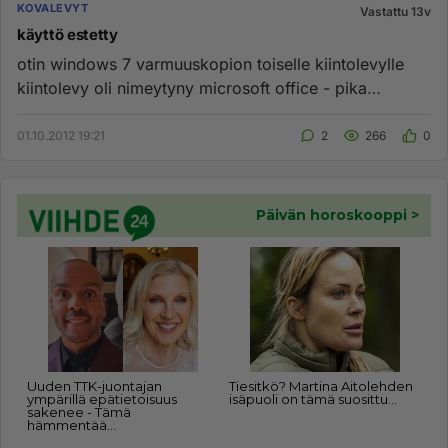
KOVALEVYT
Vastattu 13v
käyttö estetty
otin windows 7 varmuuskopion toiselle kiintolevylle
kiintolevy oli nimeytyny microsoft office - pika
asennus nimi...
01.10.2012 19:21
2
266
0