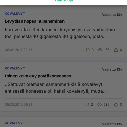
Tietosuoja
KOVALEVYT
Vastattu 13v
Levytilan nopea hupeneminen
Pari vuotta sitten koneeni käynnistysosio vaihdettiin
tosi pienestä 10 gigaisesta 30 gigaiseen, josta
siirrettiin entise...
08.09.2012 22:19
3
166
0
KOVALEVYT
Vastattu 13v
toinen kovalevy pöytäkoneeseen
..Sattuvat olemaan samanmerkkisiä kovalevyt,
entisessä koneessa oli kaksi kovalevyä, mutta
uudempi kone ei tunnista kump...
05.09.2012 09:31
2
235
0
KOVALEVYT
Vastattu 13v