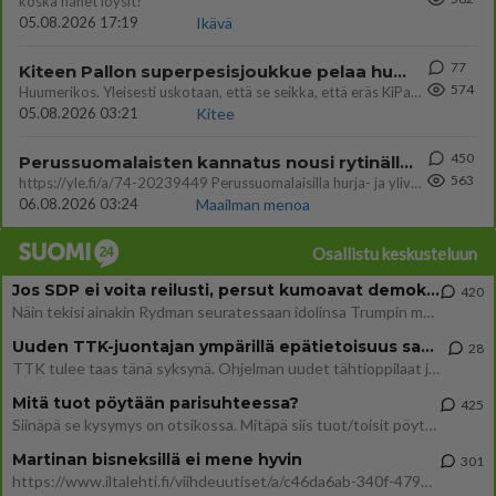
koska hänet löysit?
05.08.2026 17:19
Ikävä
77
Kiteen Pallon superpesisjoukkue pelaa huumeiden vaikutuksen alaisena
574
Huumerikos. Yleisesti uskotaan, että se seikka, että eräs KiPan pelaaja kärähtää huumeista, on vain jäävuoren huippu. M
05.08.2026 03:21
Kitee
450
Perussuomalaisten kannatus nousi rytinällä Ylen tänään julkaisemassa tuoreimmassa gallup-kyselyssä.
563
https://yle.fi/a/74-20239449 Perussuomalaisilla hurja- ja ylivoimaisesti suurin nousu tässä uudessa Ylen gallupissa. Kyl
06.08.2026 03:24
Maailman menoa
Osallistu keskusteluun
Jos SDP ei voita reilusti, persut kumoavat demokratian Suomesta
420
Näin tekisi ainakin Rydman seuratessaan idolinsa Trumpin mallia https://www.is.fi/politiikka/art-2000012187244.html
Uuden TTK-juontajan ympärillä epätietoisuus sakenee - Nyt MTV hämmentää soppaa
28
TTK tulee taas tänä syksynä. Ohjelman uudet tähtioppilaat julkistetaan torstaina 6. elokuuta klo 14 alkavassa lehdistö
Mitä tuot pöytään parisuhteessa?
425
Siinäpä se kysymys on otsikossa. Mitäpä siis tuot/toisit pöytään parisuhteessa? Oletko mies vai nainen? Koetko sen mitä
Martinan bisneksillä ei mene hyvin
301
https://www.iltalehti.fi/viihdeuutiset/a/c46da6ab-340f-4790-aaa7-0865eed2336 Yrityksen konkurssihakemus on tullut kärä