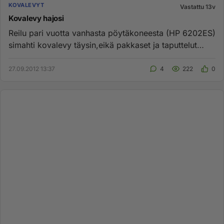
KOVALEVYT
Vastattu 13v
Kovalevy hajosi
Reilu pari vuotta vanhasta pöytäkoneesta (HP 6202ES)
simahti kovalevy täysin,eikä pakkaset ja taputtelut
asiaa enää autt...
27.09.2012 13:37
4
222
0