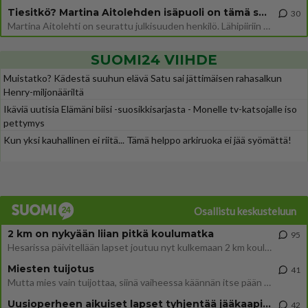
Tiesitkö? Martina Aitolehden isäpuoli on tämä suosittu laulaja
30
Martina Aitolehti on seurattu julkisuuden henkilö. Lähipiiriin mahtuu muitakin tunnettuja henkilöitä. Tiesitkö, että Ma
SUOMI24 VIIHDE
Muistatko? Kädestä suuhun elävä Satu sai jättimäisen rahasalkun
Henry-miljonääriltä
Ikäviä uutisia Elämäni biisi -suosikkisarjasta - Monelle tv-katsojalle iso
pettymys
Kun yksi kauhallinen ei riitä... Tämä helppo arkiruoka ei jää syömättä!
Osallistu keskusteluun
2 km on nykyään liian pitkä koulumatka
95
Hesarissa päivitellään lapset joutuu nyt kulkemaan 2 km kouluun jösses. Ruostefillarilla tuo matka menee vaikka miten äk
Miesten tuijotus
41
Mutta mies vain tuijottaa, siinä vaiheessa käännän itse pään pois. Mikä juttu? Yleensä jos joku tuijottaa tai katsoo, hä
Uusioperheen aikuiset lapset tyhjentää jääkaapin käydessään
42