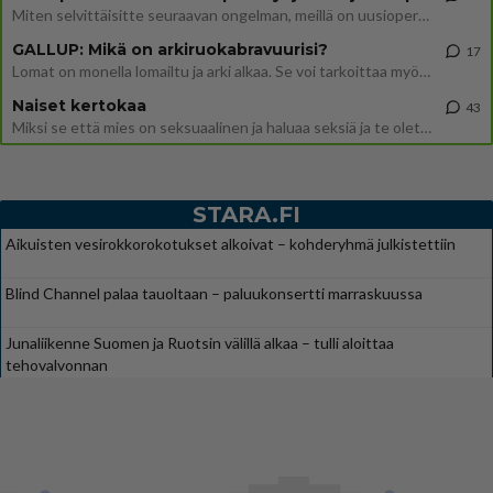
Miten selvittäisitte seuraavan ongelman, meillä on uusioperhe, minulla teini-ikäiset lapset ja puolisolla aikuiset, jotk
GALLUP: Mikä on arkiruokabravuurisi?
17
Lomat on monella lomailtu ja arki alkaa. Se voi tarkoittaa myös sitä, että grillailut on grillattu ja palataan arjen ruo
Naiset kertokaa
43
Miksi se että mies on seksuaalinen ja haluaa seksiä ja te olette hänen mielestänne haluttava on vastenmielistä? Mikä sii
STARA.FI
Aikuisten vesirokkorokotukset alkoivat – kohderyhmä julkistettiin
Blind Channel palaa tauoltaan – paluukonsertti marraskuussa
Junaliikenne Suomen ja Ruotsin välillä alkaa – tulli aloittaa
tehovalvonnan