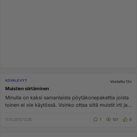
KOVALEVYT
Vastattu 13v
Muistien siirtäminen
Minulla on kaksi samanlaista pöytäkonepakettia joista
toinen ei ole käytössä. Voinko ottaa siitä muistit irti ja
siirtää...
11.10.2012 12:35
1
101
0