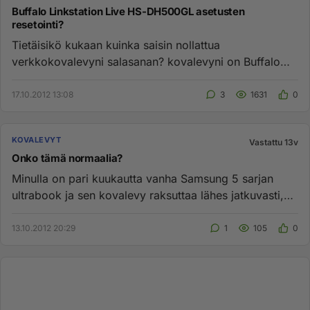
Buffalo Linkstation Live HS-DH500GL asetusten
resetointi?
Tietäisikö kukaan kuinka saisin nollattua
verkkokovalevyni salasanan? kovalevyni on Buffalo
linkstation HS-DH500GL. Sal...
17.10.2012 13:08
3
1631
0
KOVALEVYT
Vastattu 13v
Onko tämä normaalia?
Minulla on pari kuukautta vanha Samsung 5 sarjan
ultrabook ja sen kovalevy raksuttaa lähes jatkuvasti,
vaikka sillä ei t...
13.10.2012 20:29
1
105
0