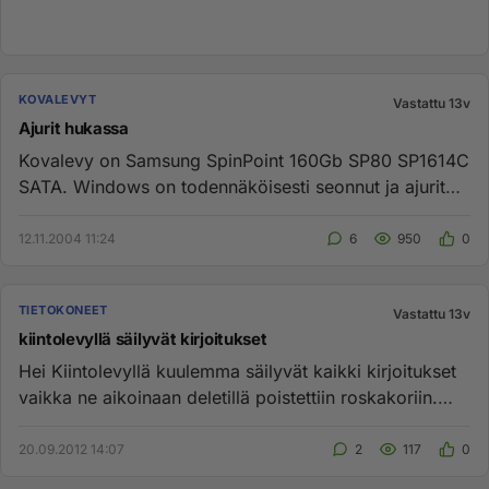
KOVALEVYT
Vastattu 13v
Ajurit hukassa
Kovalevy on Samsung SpinPoint 160Gb SP80 SP1614C
SATA. Windows on todennäköisesti seonnut ja ajurit
pitäisi laittaa uude...
12.11.2004 11:24
6
950
0
TIETOKONEET
Vastattu 13v
kiintolevyllä säilyvät kirjoitukset
Hei Kiintolevyllä kuulemma säilyvät kaikki kirjoitukset
vaikka ne aikoinaan deletillä poistettiin roskakoriin.
Kysynkin ...
20.09.2012 14:07
2
117
0