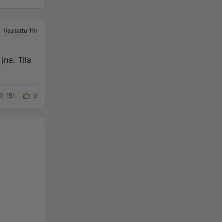
Vastattu 11v
jne. Tila
151
0