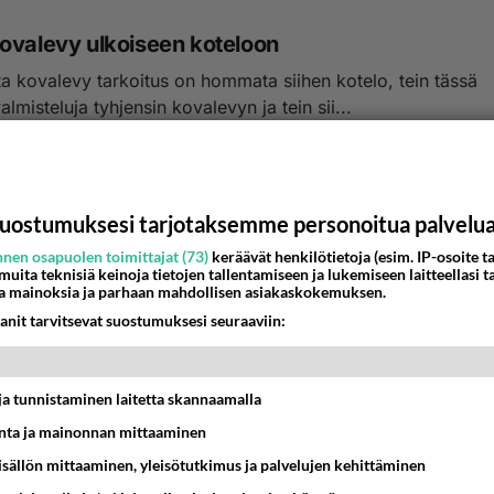
ovalevy ulkoiseen koteloon
a kovalevy tarkoitus on hommata siihen kotelo, tein tässä
almisteluja tyhjensin kovalevyn ja tein sii...
0:30
2
uostumuksesi tarjotaksemme personoitua palvelu
nen osapuolen toimittajat (73)
keräävät henkilötietoja (esim. IP-osoite ta
 muita teknisiä keinoja tietojen tallentamiseen ja lukemiseen laitteellasi t
a mainoksia ja parhaan mahdollisen asiakaskokemuksen.
anit tarvitsevat suostumuksesi seuraaviin:
t ja tunnistaminen laitetta skannaamalla
ta ja mainonnan mittaaminen
sisällön mittaaminen, yleisötutkimus ja palvelujen kehittäminen