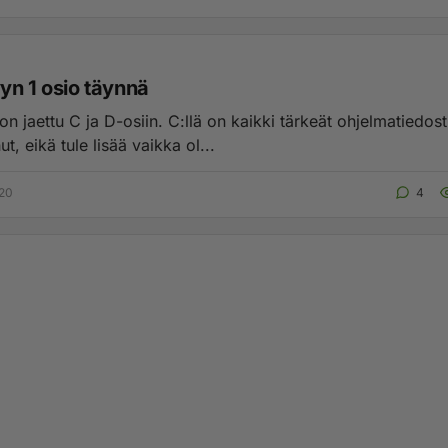
yn 1 osio täynnä
n jaettu C ja D-osiin. C:llä on kaikki tärkeät ohjelmatiedost 
t, eikä tule lisää vaikka ol...
:20
4