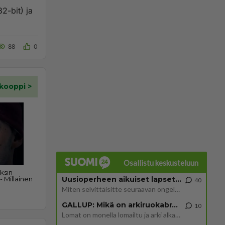
2-bit) ja
88
0
Osallistu keskusteluun
Uusioperheen aikuiset lapset tyhjentää jääkaapin käydessään
40
Miten selvittäisitte seuraavan ongelman, meillä on uusioperhe, minulla teini-ikäiset lapset ja puolisolla aikuiset, jotk
GALLUP: Mikä on arkiruokabravuurisi?
10
Lomat on monella lomailtu ja arki alkaa. Se voi tarkoittaa myös sitä, että grillailut on grillattu ja palataan arjen ruo