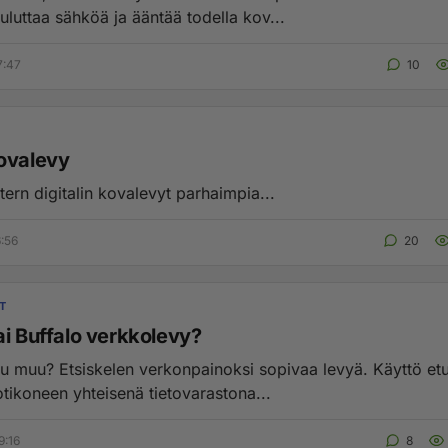
luttaa sähköä ja ääntää todella kov...
7:47
10
ovalevy
ern digitalin kovalevyt parhaimpia...
6:56
20
T
ai Buffalo verkkolevy?
si sopivaa levyä. Käyttö etupäässä
tikoneen yhteisenä tietovarastona...
9:16
8