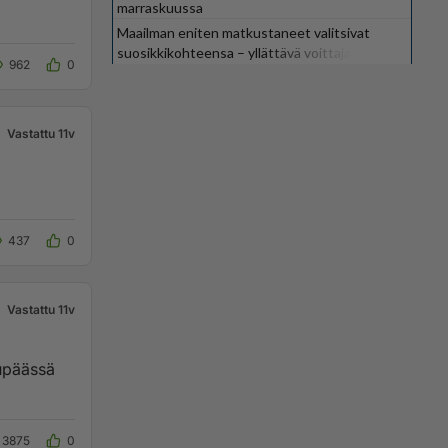
marraskuussa
Maailman eniten matkustaneet valitsivat
suosikkikohteensa – yllättävä voittaja
962
0
Vastattu 11v
437
0
Vastattu 11v
3875
0