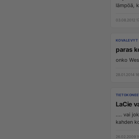
lämpöä, ku
03.08.2012 1
KOVALEVYT
paras k
onko West
28.01.2014 1
TIETOKONEE
LaCie v
.... vai joku muu? Etsiskelen verkonpainok
kahden ko
26.02.2009 1