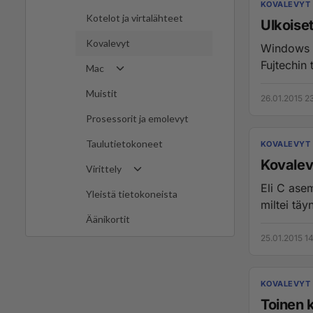
KOVALEVYT
Kotelot ja virtalähteet
Ulkoise
Kovalevyt
Windows 8
Fujtechin 
Mac
Muistit
26.01.2015 23
Prosessorit ja emolevyt
Taulutietokoneet
KOVALEVYT
Kovalevy
Virittely
Eli C asem
Yleistä tietokoneista
miltei täyn
Äänikortit
25.01.2015 1
KOVALEVYT
Toinen 