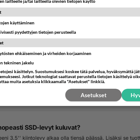
n laitteelle ja/tai laitteella olevien tietojen käyttö
t
etojen käyttäminen
iivisesti pyydettyjen tietojen perusteella
et
äytösten ehkäiseminen ja virheiden korjaaminen
ön tekninen jakelu
 hyytyi
ietojesi käsittelyn. Suostumuksesi koskee tätä palvelua, hyväksymättä jä
arracuda 7200.7, 200 Gbytes -kovalevy joka peräisin edelli
mukseesi. Jotkut teknologiat saattavat perustella tietojen käsittelyä oike
uttaa muita asetuksia klikkaamalla "Asetukset" linkkiä.
sta ja olen sitä käyttänyt ulkoisena ...
Asetukset
Hyv
:18
12
nopeasti SSD-levyt kuluvat?
ni 3,5'' kiintolevy alkaa olla tiensä päässä. Lisäksi se tuot