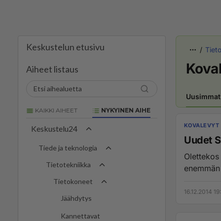
Keskustelun etusivu
Tiet
Kova
Aiheet listaus
Uusimmat
KAIKKI AIHEET
NYKYINEN AIHE
KOVALEVYT
Keskustelu24
Uudet SM
Tiede ja teknologia
Olettekos
Tietotekniikka
enemmän ta
Tietokoneet
16.12.2014 19
Jäähdytys
Kannettavat