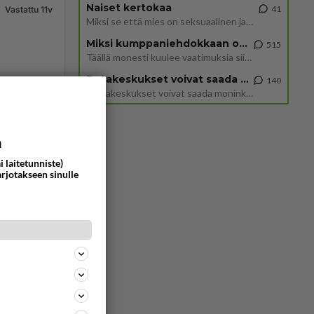
Naiset kertokaa
41
Vastattu 11v
Miksi se että mies on seksuaalinen ja haluaa seksiä ja te olette hänen mielestänne haluttava on vastenmielistä? Mikä sii
Miksi kumppaniehdokkaan oma elämä on teille ongelma?
515
Täällä monesti kuulee vaatimuksia siitä, että kumppaniehdokkaalla ei saisi olla lemmikkejä, lapsia, kavereita, eksiä, su
Datakeskukset voivat saada moninkertaisesti enemmän palautuksia kuin mitä ne maksavat veroja
140
”Datakeskukset voivat saada moninkertaisesti enemmän palautuksia kuin mitä ne maksavat veroja”, sanoo professori Jussi K
93
0
a
i laitetunniste)
arjotakseen sinulle