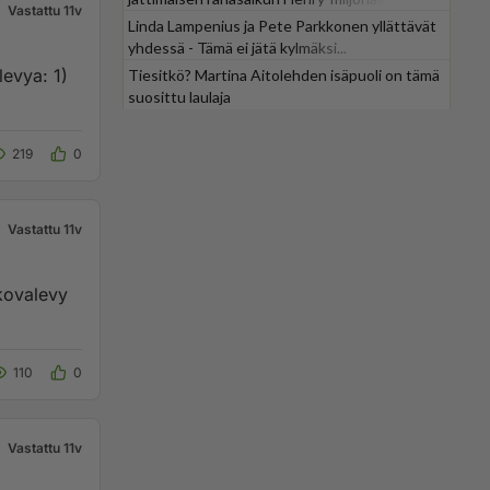
Vastattu 11v
Linda Lampenius ja Pete Parkkonen yllättävät
yhdessä - Tämä ei jätä kylmäksi...
vya: 1)
Tiesitkö? Martina Aitolehden isäpuoli on tämä
suosittu laulaja
219
0
Vastattu 11v
 kovalevy
110
0
Vastattu 11v