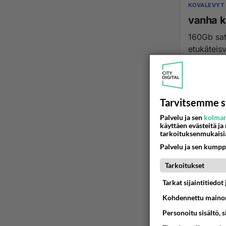
KOVALEVYT
vanha k
160Gb sat
etukäteisv
03.01.2015 2
Tarvitsemme s
Palvelu ja sen
kolman
käyttäen evästeitä ja
tarkoituksenmukaisi
Palvelu ja sen kumpp
Tarkoitukset
Tarkat sijaintitiedo
Kohdennettu mainon
Personoitu sisältö, 