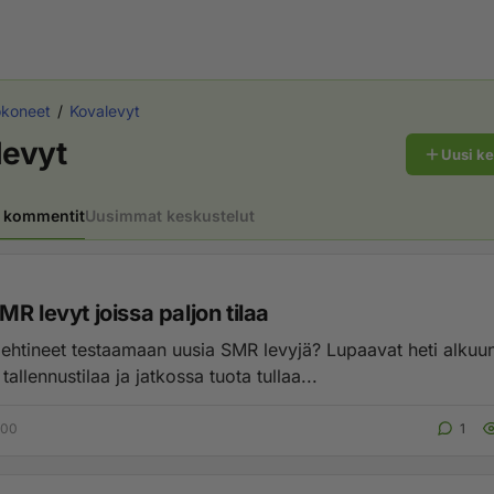
okoneet
Kovalevyt
levyt
Uusi k
 kommentit
Uusimmat keskustelut
R levyt joissa paljon tilaa
 ehtineet testaamaan uusia SMR levyjä? Lupaavat heti alku
llennustilaa ja jatkossa tuota tullaa...
:00
1