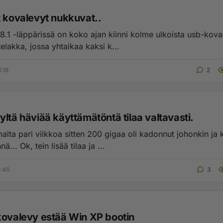
t kovalevyt nukkuvat..
.1 -läppärissä on koko ajan kiinni kolme ulkoista usb-kovale
telakka, jossa yhtaikaa kaksi k...
:18
2
ltä häviää käyttämätöntä tilaa valtavasti.
alta pari viikkoa sitten 200 gigaa oli kadonnut johonkin ja
nä... Ok, tein lisää tilaa ja ...
4:46
3
kovalevy estää Win XP bootin