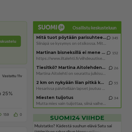
Osallistu keskusteluun
Mitä tuot pöytään parisuhteessa?
345
eskustelu
Siinäpä se kysymys on otsikossa. Mitäpä siis tuot/toisit pöytään parisuhteessa? Oletko mies vai nainen? Koetko sen mitä
Martinan bisneksillä ei mene hyvin
152
https://www.iltalehti.fi/viihdeuutiset/a/c46da6ab-340f-4790-aaa7-0865eed2336 Yrityksen konkurssihakemus on tullut kärä
Tiesitkö? Martina Aitolehden isäpuoli on tämä suosittu laulaja
26
Martina Aitolehti on seurattu julkisuuden henkilö. Lähipiiriin mahtuu muitakin tunnettuja henkilöitä. Tiesitkö, että Ma
Vastattu 11v
2 km on nykyään liian pitkä koulumatka
55
Hesarissa päivitellään lapset joutuu nyt kulkemaan 2 km kouluun jösses. Ruostefillarilla tuo matka menee vaikka miten äk
un 25%
Miesten tuijotus
34
Mutta mies vain tuijottaa, siinä vaiheessa käännän itse pään pois. Mikä juttu? Yleensä jos joku tuijottaa tai katsoo, hä
159
0
SUOMI24 VIIHDE
Muistatko? Kädestä suuhun elävä Satu sai
jättimäisen rahasalkun Henry-miljonääriltä