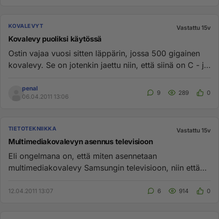
KOVALEVYT
Vastattu 15v
Kovalevy puoliksi käytössä
Ostin vajaa vuosi sitten läppärin, jossa 500 gigainen
kovalevy. Se on jotenkin jaettu niin, että siinä on C - ja
D - lev...
penal
9
289
0
06.04.2011 13:06
TIETOTEKNIIKKA
Vastattu 15v
Multimediakovalevyn asennus televisioon
Eli ongelmana on, että miten asennetaan
multimediakovalevy Samsungin televisioon, niin että
sinne saa ohjelmia tallennuk...
12.04.2011 13:07
6
914
0