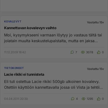
KOVALEVYT
Vastattu 15v
Kannettavan kovalevyn vaihto
Moi, kysymykseeni varmaan löytyy jo vastaus tältä tai
jolatain muulta keskustelupalstalta, mutta en jaksa
selata läpi ...
11.12.2009 18:42
7
3078
0
TIETOKONEET
Vastattu 15v
Lacie rikiki ei tunnisteta
Eli tuli ostettua Lacie rikiki 500gb ulkoinen kovalevy.
Otettiin käyttöön kannettavalla jossa oli Vista ja tehtiin
joku ...
04.04.2011 20:30
4
1295
0