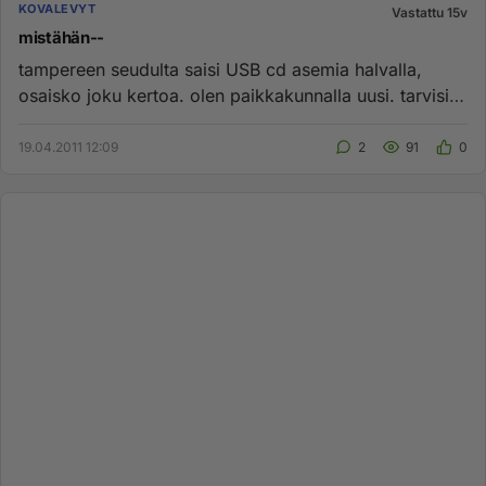
KOVALEVYT
Vastattu 15v
mistähän--
tampereen seudulta saisi USB cd asemia halvalla,
osaisko joku kertoa. olen paikkakunnalla uusi. tarvisin
sellasen välttä...
19.04.2011 12:09
2
91
0