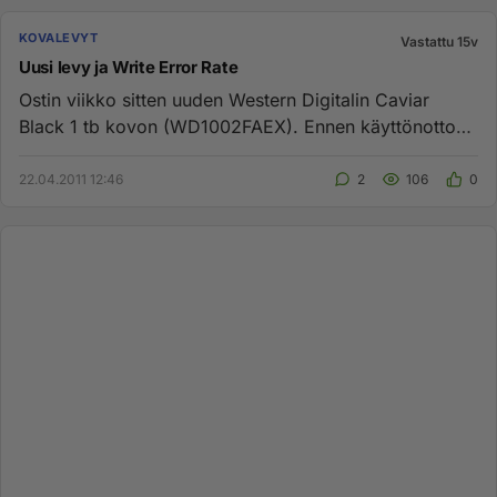
KOVALEVYT
Vastattu 15v
Uusi levy ja Write Error Rate
Ostin viikko sitten uuden Western Digitalin Caviar
Black 1 tb kovon (WD1002FAEX). Ennen käyttönottoa
ajoin HD-Tune dia...
22.04.2011 12:46
2
106
0