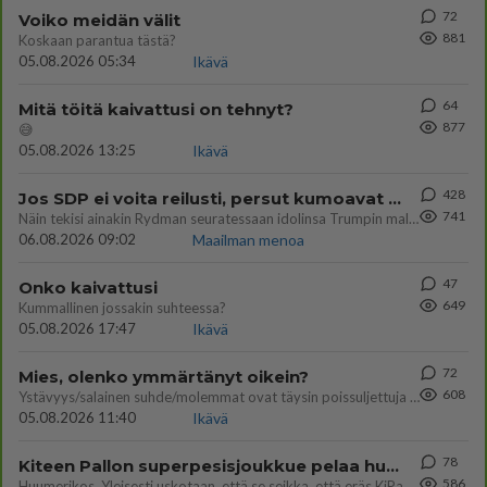
72
Voiko meidän välit
881
Koskaan parantua tästä?
05.08.2026 05:34
Ikävä
64
Mitä töitä kaivattusi on tehnyt?
877
😅
05.08.2026 13:25
Ikävä
428
Jos SDP ei voita reilusti, persut kumoavat demokratian Suomesta
741
Näin tekisi ainakin Rydman seuratessaan idolinsa Trumpin mallia https://www.is.fi/politiikka/art-2000012187244.html
06.08.2026 09:02
Maailman menoa
47
Onko kaivattusi
649
Kummallinen jossakin suhteessa?
05.08.2026 17:47
Ikävä
72
Mies, olenko ymmärtänyt oikein?
608
Ystävyys/salainen suhde/molemmat ovat täysin poissuljettuja asioita? Nainen
05.08.2026 11:40
Ikävä
78
Kiteen Pallon superpesisjoukkue pelaa huumeiden vaikutuksen alaisena
586
Huumerikos. Yleisesti uskotaan, että se seikka, että eräs KiPan pelaaja kärähtää huumeista, on vain jäävuoren huippu. M