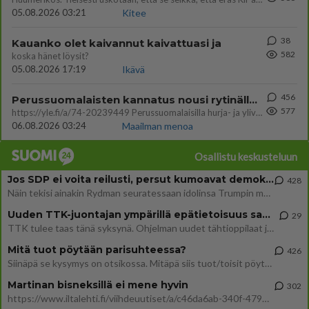
05.08.2026 03:21
Kitee
38
Kauanko olet kaivannut kaivattuasi ja
582
koska hänet löysit?
05.08.2026 17:19
Ikävä
456
Perussuomalaisten kannatus nousi rytinällä Ylen tänään julkaisemassa tuoreimmassa gallup-kyselyssä.
577
https://yle.fi/a/74-20239449 Perussuomalaisilla hurja- ja ylivoimaisesti suurin nousu tässä uudessa Ylen gallupissa. Kyl
06.08.2026 03:24
Maailman menoa
Osallistu keskusteluun
Jos SDP ei voita reilusti, persut kumoavat demokratian Suomesta
428
Näin tekisi ainakin Rydman seuratessaan idolinsa Trumpin mallia https://www.is.fi/politiikka/art-2000012187244.html
Uuden TTK-juontajan ympärillä epätietoisuus sakenee - Nyt MTV hämmentää soppaa
29
TTK tulee taas tänä syksynä. Ohjelman uudet tähtioppilaat julkistetaan torstaina 6. elokuuta klo 14 alkavassa lehdistö
Mitä tuot pöytään parisuhteessa?
426
Siinäpä se kysymys on otsikossa. Mitäpä siis tuot/toisit pöytään parisuhteessa? Oletko mies vai nainen? Koetko sen mitä
Martinan bisneksillä ei mene hyvin
302
https://www.iltalehti.fi/viihdeuutiset/a/c46da6ab-340f-4790-aaa7-0865eed2336 Yrityksen konkurssihakemus on tullut kärä