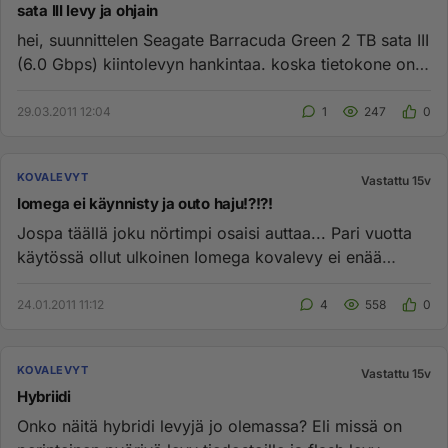
sata III levy ja ohjain
hei, suunnittelen Seagate Barracuda Green 2 TB sata III
(6.0 Gbps) kiintolevyn hankintaa. koska tietokone on
Fujitsu-...
29.03.2011 12:04
1
247
0
KOVALEVYT
Vastattu 15v
Iomega ei käynnisty ja outo haju!?!?!
Jospa täällä joku nörtimpi osaisi auttaa... Pari vuotta
käytössä ollut ulkoinen Iomega kovalevy ei enää
käynnisty ja lai...
24.01.2011 11:12
4
558
0
KOVALEVYT
Vastattu 15v
Hybriidi
Onko näitä hybridi levyjä jo olemassa? Eli missä on