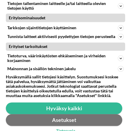
Tietojen tallentaminen laitteelle ja/tai laitteella olevien
Maxtorin 160 Gt: kiintolevy. Antaa tämmösen
tietojen käyttö
ilmoituksen: No init found. Try passing init=bootarg.
Erityisominaisuudet
Busy Box v1.13.3(Ubu...
12.11.2010 22:08
3
431
0
Tarkkojen sijaintitietojen käyttäminen
Tunnista laitteet aktiivisesti pyydettyjen tietojen perusteella
Erityiset tarkoitukset
Tietoturva, väärinkäytösten ehkäiseminen ja virheiden
korjaaminen
Mainonnan ja sisällön tekninen jakelu
Hyväksymällä sallit tietojesi käsittelyn. Suostumuksesi koskee
tätä palvelua, hyväksymättä jättäminen voi vaikuttaa
asiakaskokemukseesi. Jotkut teknologiat saattavat perustella
tietojen käsittelyä oikeutetulla edulla, voit vastustaa tätä tai
muuttaa muita asetuksia klikkaamalla "Asetukset" linkkiä.
Hyväksy kaikki
Asetukset
Tietosuoja