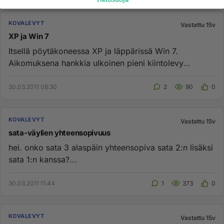
KOVALEVYT
Vastattu 15v
XP ja Win 7
Itsellä pöytäkoneessa XP ja läppärissä Win 7.
Aikomuksena hankkia ulkoinen pieni kiintolevy
varmuuskopiointia varten. Vo...
30.03.2011 08:30
2
90
0
KOVALEVYT
Vastattu 15v
sata-väylien yhteensopivuus
hei. onko sata 3 alaspäin yhteensopiva sata 2:n lisäksi
sata 1:n kanssa?...
30.03.2011 11:44
1
373
0
KOVALEVYT
Vastattu 15v