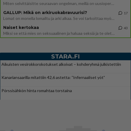
Miten selvittäisitte seuraavan ongelman, meillä on uusioperhe, minulla teini-ikäiset lapset ja puolisolla aikuiset, jotk
GALLUP: Mikä on arkiruokabravuurisi?
17
Lomat on monella lomailtu ja arki alkaa. Se voi tarkoittaa myös sitä, että grillailut on grillattu ja palataan arjen ruo
Naiset kertokaa
43
Miksi se että mies on seksuaalinen ja haluaa seksiä ja te olette hänen mielestänne haluttava on vastenmielistä? Mikä sii
STARA.FI
Aikuisten vesirokkorokotukset alkoivat – kohderyhmä julkistettiin
Kanariansaarilla mitattiin 42,6 astetta: ”Infernaaliset yöt”
Pörssisähkön hinta romahtaa torstaina