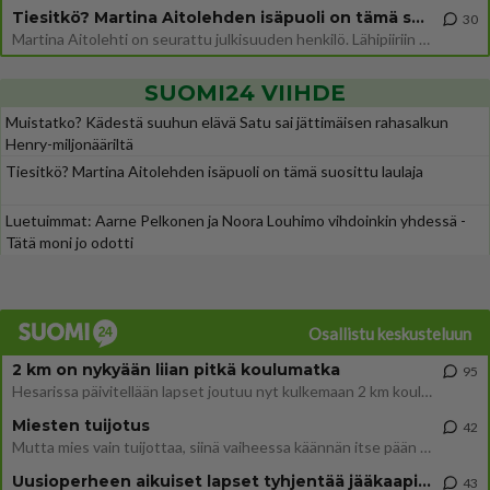
Tiesitkö? Martina Aitolehden isäpuoli on tämä suosittu laulaja
30
Martina Aitolehti on seurattu julkisuuden henkilö. Lähipiiriin mahtuu muitakin tunnettuja henkilöitä. Tiesitkö, että Ma
SUOMI24 VIIHDE
Muistatko? Kädestä suuhun elävä Satu sai jättimäisen rahasalkun
Henry-miljonääriltä
Tiesitkö? Martina Aitolehden isäpuoli on tämä suosittu laulaja
Luetuimmat: Aarne Pelkonen ja Noora Louhimo vihdoinkin yhdessä -
Tätä moni jo odotti
Osallistu keskusteluun
2 km on nykyään liian pitkä koulumatka
95
Hesarissa päivitellään lapset joutuu nyt kulkemaan 2 km kouluun jösses. Ruostefillarilla tuo matka menee vaikka miten äk
Miesten tuijotus
42
Mutta mies vain tuijottaa, siinä vaiheessa käännän itse pään pois. Mikä juttu? Yleensä jos joku tuijottaa tai katsoo, hä
Uusioperheen aikuiset lapset tyhjentää jääkaapin käydessään
43