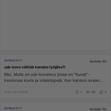
KOVALEVYT
Vastattu 15v
usb-kovo väittää kansioo tyhjäks?!
Moi, Mulla on usb-kovalevy jossa on "kuvat"-
kansiossa kuvia ja videklippejä. Kun kansion avaan, se
näyttää tyhjää sek...
27.04.2011 06:50
1
132
0
KOVALEVYT
Vastattu 15v