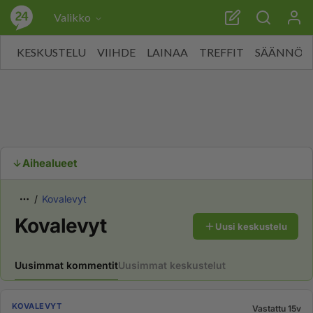
Valikko
KESKUSTELU
VIIHDE
LAINAA
TREFFIT
SÄÄNNÖT
Aihealueet
Kovalevyt
Kovalevyt
Uusi keskustelu
Uusimmat kommentit
Uusimmat keskustelut
KOVALEVYT
Vastattu 15v