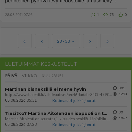
perinteinen pyörivä levy tiedostoille ja flash levy
käyttöjärjestelm...
28.03.2011 07:16
1
75
0
28
/
30
LUETUIMMAT KESKUSTELUT
PÄIVÄ
VIIKKO
KUUKAUSI
301
Martinan bisneksillä ei mene hyvin
1293
https://www.iltalehti.fi/viihdeuutiset/a/c46da6ab-340f-4790-aaa7-0865eed2336 Yrityksen konkurssihakemus on tullut kärä
05.08.2026 05:51
Kotimaiset julkkisjuorut
30
Tiesitkö? Martina Aitolehden isäpuoli on tämä suosittu laulaja
1067
Martina Aitolehti on seurattu julkisuuden henkilö. Lähipiiriin mahtuu muitakin tunnettuja henkilöitä. Tiesitkö, että Ma
05.08.2026 07:23
Kotimaiset julkkisjuorut