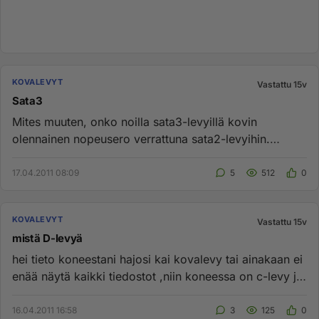
KOVALEVYT
Vastattu 15v
Sata3
Mites muuten, onko noilla sata3-levyillä kovin
olennainen nopeusero verrattuna sata2-levyihin.
Meinaan vaan kun nuo ssd:...
17.04.2011 08:09
5
512
0
KOVALEVYT
Vastattu 15v
mistä D-levyä
hei tieto koneestani hajosi kai kovalevy tai ainakaan ei
enää näytä kaikki tiedostot ,niin koneessa on c-levy ja
sitte...
16.04.2011 16:58
3
125
0