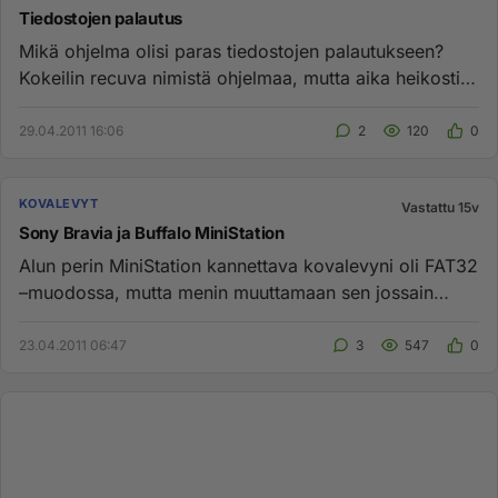
Tiedostojen palautus
Mikä ohjelma olisi paras tiedostojen palautukseen?
Kokeilin recuva nimistä ohjelmaa, mutta aika heikosti
se löysi mitään...
29.04.2011 16:06
2
120
0
KOVALEVYT
Vastattu 15v
Sony Bravia ja Buffalo MiniStation
Alun perin MiniStation kannettava kovalevyni oli FAT32
–muodossa, mutta menin muuttamaan sen jossain
vaiheessa NTFS-muot...
23.04.2011 06:47
3
547
0