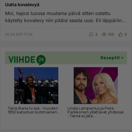
Uutta kovalevyä
Moi, hajosi tuossa muutama päivä sitten ostettu
käytetty kovalevy niin pitäisi saada uusi. Eli läppäriin
2.5" IDE-koval...
25.04.2011 17:54
3
153
0