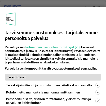
KOVALEVYT
Vastattu 15v
Muistitikun alustus
Miten formatoin muistitikun, kun se sanoo että levy on
kirjoitussuojattu? Tikku on Kingston DataTraveler 8gb.
Sisältää m...
Tarvitsemme suostumuksesi tarjotaksemme
15.03.2011 12:45
2
423
0
personoitua palvelua
Palvelu ja sen
kolmannen osapuolen toimittajat (73)
keräävät
henkilötietoja (esim. IP-osoite tai laitetunniste) käyttäen evästeitä
KOVALEVYT
Vastattu 15v
ja muita teknisiä keinoja tietojen tallentamiseen ja lukemiseen
Loppuuko kovalevyistä tila?
laitteellasi tarjotakseen sinulle tarkoituksenmukaisia mainoksia
ja parhaan mahdollisen asiakaskokemuksen.
Tallennatko kovalevyille paljon tilaa vievää dataa?
Palvelu ja sen kumppanit tarvitsevat suostumuksesi seuraaviin:
Katsotko elokuvia mielellään kovalevyiltä? Omistatko
suuren DVD elok...
Tarkoitukset
25.11.2010 22:07
9
717
0
Tarkat sijaintitiedot ja tunnistaminen laitetta skannaamalla
Kohdennettu mainonta ja mainonnan mittaaminen
KOVALEVYT
Vastattu 15v
Personoitu sisältö, sisällön mittaaminen, yleisötutkimus ja
palvelujen kehittäminen
Mikä vika, kun ei starttaa.