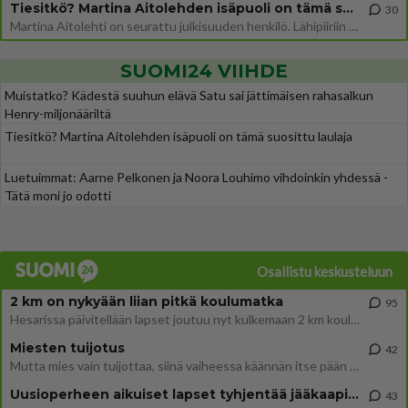
Tiesitkö? Martina Aitolehden isäpuoli on tämä suosittu laulaja
30
Martina Aitolehti on seurattu julkisuuden henkilö. Lähipiiriin mahtuu muitakin tunnettuja henkilöitä. Tiesitkö, että Ma
SUOMI24 VIIHDE
Muistatko? Kädestä suuhun elävä Satu sai jättimäisen rahasalkun
Henry-miljonääriltä
Tiesitkö? Martina Aitolehden isäpuoli on tämä suosittu laulaja
Luetuimmat: Aarne Pelkonen ja Noora Louhimo vihdoinkin yhdessä -
Tätä moni jo odotti
Osallistu keskusteluun
2 km on nykyään liian pitkä koulumatka
95
Hesarissa päivitellään lapset joutuu nyt kulkemaan 2 km kouluun jösses. Ruostefillarilla tuo matka menee vaikka miten äk
Miesten tuijotus
42
Mutta mies vain tuijottaa, siinä vaiheessa käännän itse pään pois. Mikä juttu? Yleensä jos joku tuijottaa tai katsoo, hä
Uusioperheen aikuiset lapset tyhjentää jääkaapin käydessään
43