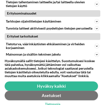
4TB
Tietojen tallentaminen laitteelle ja/tai laitteella olevien
tietojen käyttö
Onko tietoa koska 4 teran levyt tulevat kauppoihin?...
Erityisominaisuudet
19.09.2011 18:07
9
254
0
Tarkkojen sijaintitietojen käyttäminen
Tunnista laitteet aktiivisesti pyydettyjen tietojen perusteella
Erityiset tarkoitukset
Tietoturva, väärinkäytösten ehkäiseminen ja virheiden
korjaaminen
Mainonnan ja sisällön tekninen jakelu
Hyväksymällä sallit tietojesi käsittelyn. Suostumuksesi koskee
tätä palvelua, hyväksymättä jättäminen voi vaikuttaa
asiakaskokemukseesi. Jotkut teknologiat saattavat perustella
tietojen käsittelyä oikeutetulla edulla, voit vastustaa tätä tai
muuttaa muita asetuksia klikkaamalla "Asetukset" linkkiä.
Hyväksy kaikki
Asetukset
Tietosuoja