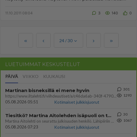
tehdasaset...
11.10.2011 08:04
3
140
0
24
/
30
LUETUIMMAT KESKUSTELUT
PÄIVÄ
VIIKKO
KUUKAUSI
301
Martinan bisneksillä ei mene hyvin
1293
https://www.iltalehti.fi/viihdeuutiset/a/c46da6ab-340f-4790-aaa7-0865eed2336 Yrityksen konkurssihakemus on tullut kärä
05.08.2026 05:51
Kotimaiset julkkisjuorut
30
Tiesitkö? Martina Aitolehden isäpuoli on tämä suosittu laulaja
1067
Martina Aitolehti on seurattu julkisuuden henkilö. Lähipiiriin mahtuu muitakin tunnettuja henkilöitä. Tiesitkö, että Ma
05.08.2026 07:23
Kotimaiset julkkisjuorut