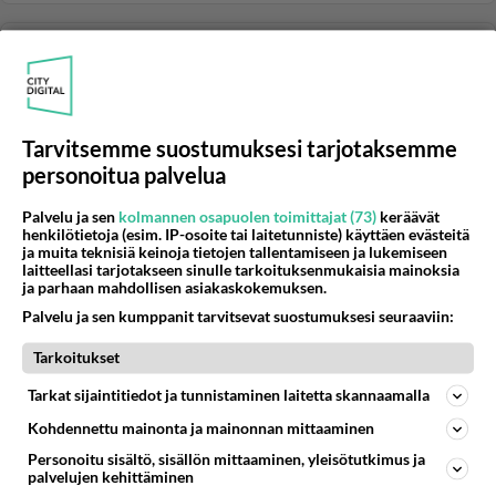
KOVALEVYT
Vastattu 14v
Ulkoisen kiintolevyn nimitys?
Onko noille ulkoisille kovalevyille jokin korppua,
lerppua ja tikkua vastaava nimitys
Tarvitsemme suostumuksesi tarjotaksemme
propellipääjargonissa tai yleisemm...
personoitua palvelua
30.09.2011 15:50
7
121
0
Palvelu ja sen
kolmannen osapuolen toimittajat (73)
keräävät
henkilötietoja (esim. IP-osoite tai laitetunniste) käyttäen evästeitä
ja muita teknisiä keinoja tietojen tallentamiseen ja lukemiseen
KOVALEVYT
Vastattu 14v
laitteellasi tarjotakseen sinulle tarkoituksenmukaisia mainoksia
ja parhaan mahdollisen asiakaskokemuksen.
Buffalo Linkstation LS-XHL temppuilee?
Palvelu ja sen kumppanit tarvitsevat suostumuksesi seuraaviin:
Joo, siis joku aika sitten hankittu. Aluksi kaikki toimi,
kuten pitikin, mutta nyt on tuo värkki alkanut itsekseen
Tarkoitukset
muute...
Tarkat sijaintitiedot ja tunnistaminen laitetta skannaamalla
27.10.2010 15:48
2
340
0
Kohdennettu mainonta ja mainonnan mittaaminen
Personoitu sisältö, sisällön mittaaminen, yleisötutkimus ja
palvelujen kehittäminen
KOVALEVYT
Vastattu 14v