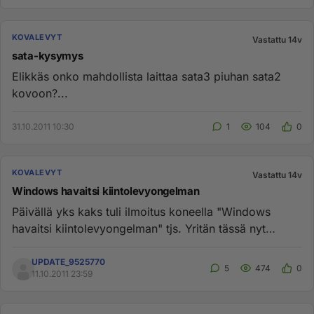
KOVALEVYT
Vastattu 14v
sata-kysymys
Elikkäs onko mahdollista laittaa sata3 piuhan sata2
kovoon?...
31.10.2011 10:30
1
104
0
KOVALEVYT
Vastattu 14v
Windows havaitsi kiintolevyongelman
Päivällä yks kaks tuli ilmoitus koneella "Windows
havaitsi kiintolevyongelman" tjs. Yritän tässä nyt
varmuuskopioida tie...
UPDATE_9525770
5
474
0
11.10.2011 23:59