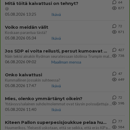
64
Mitä töitä kaivattusi on tehnyt?
877
😅
05.08.2026 13:25
Ikävä
72
Voiko meidän välit
871
Koskaan parantua tästä?
05.08.2026 05:34
Ikävä
427
Jos SDP ei voita reilusti, persut kumoavat demokratian Suomesta
738
Näin tekisi ainakin Rydman seuratessaan idolinsa Trumpin mallia https://www.is.fi/politiikka/art-2000012187244.html
06.08.2026 09:02
Maailman menoa
47
Onko kaivattusi
649
Kummallinen jossakin suhteessa?
05.08.2026 17:47
Ikävä
72
Mies, olenko ymmärtänyt oikein?
598
Ystävyys/salainen suhde/molemmat ovat täysin poissuljettuja asioita? Nainen
05.08.2026 11:40
Ikävä
77
Kiteen Pallon superpesisjoukkue pelaa huumeiden vaikutuksen alaisena
584
Huumerikos. Yleisesti uskotaan, että se seikka, että eräs KiPan pelaaja kärähtää huumeista, on vain jäävuoren huippu. M