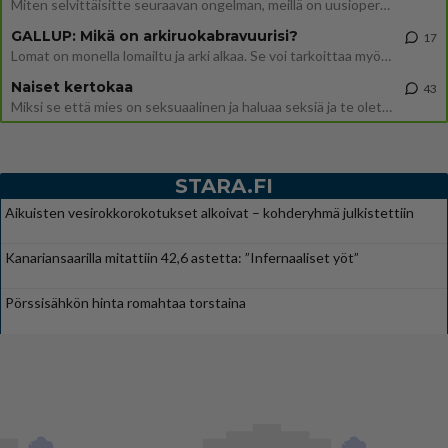
Miten selvittäisitte seuraavan ongelman, meillä on uusioperhe, minulla teini-ikäiset lapset ja puolisolla aikuiset, jotk
GALLUP: Mikä on arkiruokabravuurisi?
17
Lomat on monella lomailtu ja arki alkaa. Se voi tarkoittaa myös sitä, että grillailut on grillattu ja palataan arjen ruo
Naiset kertokaa
43
Miksi se että mies on seksuaalinen ja haluaa seksiä ja te olette hänen mielestänne haluttava on vastenmielistä? Mikä sii
STARA.FI
Aikuisten vesirokkorokotukset alkoivat – kohderyhmä julkistettiin
Kanariansaarilla mitattiin 42,6 astetta: ”Infernaaliset yöt”
Pörssisähkön hinta romahtaa torstaina