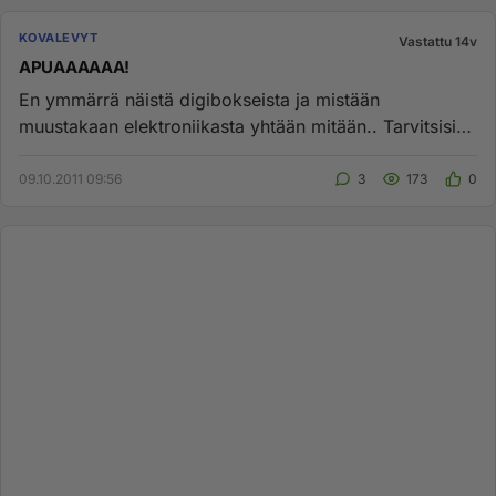
KOVALEVYT
Vastattu 14v
APUAAAAAA!
En ymmärrä näistä digibokseista ja mistään
muustakaan elektroniikasta yhtään mitään.. Tarvitsisin
siis "vähän" vinkkejä....
09.10.2011 09:56
3
173
0