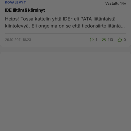
KOVALEVYT
Vastattu 14v
IDE liitäntä kärsinyt
Heips! Tossa kattelin yhtä IDE- eli PATA-liitäntäistä
kiintolevyä. Eli ongelma on se että tiedonsiirtoliitäntä
on vähä...
29.10.2011 18:23
1
113
0