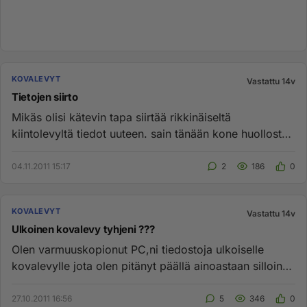
KOVALEVYT
Vastattu 14v
Tietojen siirto
Mikäs olisi kätevin tapa siirtää rikkinäiseltä
kiintolevyltä tiedot uuteen. sain tänään kone huollosta,
mutta tietojen s...
04.11.2011 15:17
2
186
0
KOVALEVYT
Vastattu 14v
Ulkoinen kovalevy tyhjeni ???
Olen varmuuskopionut PC,ni tiedostoja ulkoiselle
kovalevylle jota olen pitänyt päällä ainoastaan silloin
kun olen siirtä...
27.10.2011 16:56
5
346
0