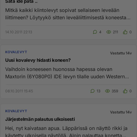
Sata ide pata ..
Mitkä kaikki kiintolevyt sopivat sellaiseen leveään
liittimeen? Löytyykö sitten leveäliittimisestä koneesta
liitintä m...
14.10.2011 22:13
4
211
0
KOVALEVYT
Vastattu 14v
Uusi kovalevy hidasti koneen?
Vaihdoin koneeseen huonossa hapessa olevan
Maxtorin (6Y080P0) IDE levyn tilalle uuden Western
Digitalin SATAII levyn (WD...
08.10.2011 15:45
13
359
0
KOVALEVYT
Vastattu 14v
Järjestelmän palautus ulkoisesti
Hei, nyt kaivataan apua. Läppärissä on näyttö rikki ja
käytetty ulkoisella näytöllä. Aloin palauttaa konetta