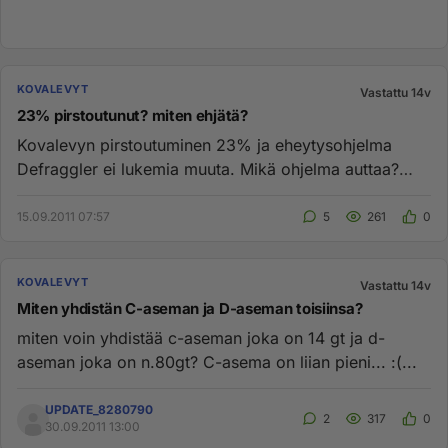
KOVALEVYT
Vastattu 14v
23% pirstoutunut? miten ehjätä?
Kovalevyn pirstoutuminen 23% ja eheytysohjelma
Defraggler ei lukemia muuta. Mikä ohjelma auttaa?
kone on vanhan n 6-7v j...
15.09.2011 07:57
5
261
0
KOVALEVYT
Vastattu 14v
Miten yhdistän C-aseman ja D-aseman toisiinsa?
miten voin yhdistää c-aseman joka on 14 gt ja d-
aseman joka on n.80gt? C-asema on liian pieni... :(...
UPDATE_8280790
2
317
0
30.09.2011 13:00