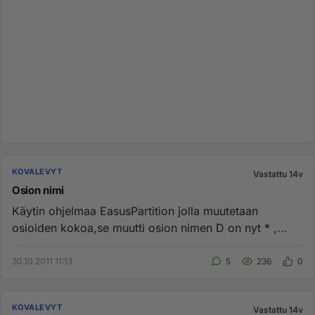
KOVALEVYT
Vastattu 14v
Osion nimi
Käytin ohjelmaa EasusPartition jolla muutetaan
osioiden kokoa,se muutti osion nimen D on nyt * ,
enkä onnistu muuttamaan...
30.10.2011 11:13
5
236
0
KOVALEVYT
Vastattu 14v