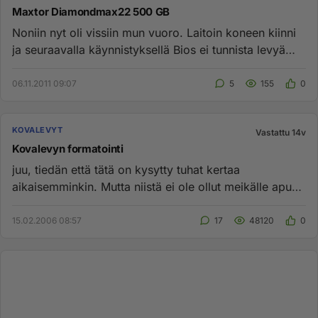
Maxtor Diamondmax22 500 GB
Noniin nyt oli vissiin mun vuoro. Laitoin koneen kiinni
ja seuraavalla käynnistyksellä Bios ei tunnista levyä
(iloittaa ...
06.11.2011 09:07
5
155
0
KOVALEVYT
Vastattu 14v
Kovalevyn formatointi
juu, tiedän että tätä on kysytty tuhat kertaa
aikaisemminkin. Mutta niistä ei ole ollut meikälle apua.
eli miten saa kov...
15.02.2006 08:57
17
48120
0