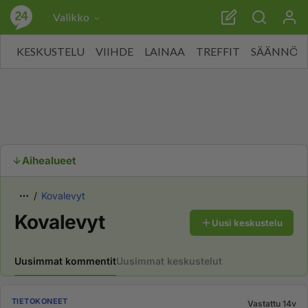
Valikko
KESKUSTELU
VIIHDE
LAINAA
TREFFIT
SÄÄNNÖT
Aihealueet
Kovalevyt
Kovalevyt
Uusi keskustelu
Uusimmat kommentit
Uusimmat keskustelut
TIETOKONEET
Vastattu 14v