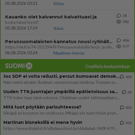
05.08.2026 03:21
Kitee
38
Kauanko olet kaivannut kaivattuasi ja
582
koska hänet löysit?
05.08.2026 17:19
Ikävä
456
Perussuomalaisten kannatus nousi rytinällä Ylen tänään julkaisemassa tuoreimmassa gallup-kyselyssä.
577
https://yle.fi/a/74-20239449 Perussuomalaisilla hurja- ja ylivoimaisesti suurin nousu tässä uudessa Ylen gallupissa. Kyl
06.08.2026 03:24
Maailman menoa
Osallistu keskusteluun
Jos SDP ei voita reilusti, persut kumoavat demokratian Suomesta
428
Näin tekisi ainakin Rydman seuratessaan idolinsa Trumpin mallia https://www.is.fi/politiikka/art-2000012187244.html
Uuden TTK-juontajan ympärillä epätietoisuus sakenee - Nyt MTV hämmentää soppaa
28
TTK tulee taas tänä syksynä. Ohjelman uudet tähtioppilaat julkistetaan torstaina 6. elokuuta klo 14 alkavassa lehdistö
Mitä tuot pöytään parisuhteessa?
426
Siinäpä se kysymys on otsikossa. Mitäpä siis tuot/toisit pöytään parisuhteessa? Oletko mies vai nainen? Koetko sen mitä
Martinan bisneksillä ei mene hyvin
301
https://www.iltalehti.fi/viihdeuutiset/a/c46da6ab-340f-4790-aaa7-0865eed2336 Yrityksen konkurssihakemus on tullut kärä