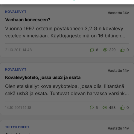
KOVALEVYT
Vastattu 14v
Vanhaan koneeseen?
Vuonna 1997 ostetun pöytäkoneen 3,2 G:n kovalevy
vetelee viimeisiään. Käyttöjärjestelmä on 16 bittinen
W95 ja en haluais...
21.10.2011 14:48
8
329
0
KOVALEVYT
Vastattu 14v
Kovalevykotelo, jossa usb3 ja esata
Olen etsiskellyt kovalevykoteloa, jossa olisi liitäntänä
sekä usb3 ja esata. Tuntuvat olevan harvassa varsinkin
edullise...
14.10.2011 14:18
5
458
0
TIETOKONEET
Vastattu 14v