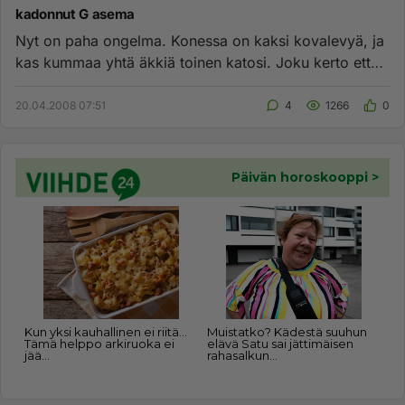
kadonnut G asema
Nyt on paha ongelma. Konessa on kaksi kovalevyä, ja
kas kummaa yhtä äkkiä toinen katosi. Joku kerto että
dc:ltä tullut v...
20.04.2008 07:51
4
1266
0