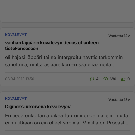
KOVALEVYT
Vastattu 13v
vanhan läppärin kovalevyn tiedostot uuteen
tietokoneeseen
eli hajosi läppäri tai no intergroitu näyttis tarkemmin
sanottuna, mutta asiaan: kun en saa enää noita
tiedostoja pois t...
08.04.2013 13:56
4
680
0
KOVALEVYT
Vastattu 13v
Digiboksi ulkoisena kovalevynä
En tiedä onko tämä oikea foorumi ongelmalleni, mutta
ei muutkaan oikein olleet sopivia. Minulla on Procaster
PVR-6300C ...