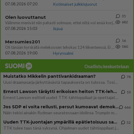
07.08.2026 07:20
Kotimaiset julkkisjuorut
35
Olen luovuttanut
682
Välimme menivät niin pahasti solmuun, ettei niitä voi enää korjata. On aika jatkaa elämässä eteenpäin. Toivon sulle kaik
07.08.2026 15:03
Ikävä
16
Mersumies201
580
Oli tänään hyrskällä melekoosen tehokas 124 liikenteessä. Ei paljon vastamäki haitannu....
07.08.2026 19:00
Hyrynsalmi
Osallistu keskusteluun
Muistatko Mikkelin panttivankidraaman?
78
Uusi draamasarja järkyttävästä tapauksesta on tulossa. Tositapahtumiin perustuva sarja ammentaa vuoden 1986 Mikkelin pan
Ernest Lawson täräytti erikoisen heiton TTK-lehdistötilaisuudessa: " Onko tässä tarkoituksena...?"
10
Ernest Lawson esitteli uudet TTK-tähtioppilaat ja opettajat torstaina 6.8. lehdistölle. Tulevalla kaudella on yksi hausk
Jos SDP ei voita reilusti, persut kumoavat demokratian Suomesta
666
Näin tekisi ainakin Rydman seuratessaan idolinsa Trumpin mallia https://www.is.fi/politiikka/art-2000012187244.html
Uuden TTK-juontajan ympärillä epätietoisuus sakenee - Nyt MTV hämmentää soppaa
52
TTK tulee taas tänä syksynä. Ohjelman uudet tähtioppilaat julkistetaan torstaina 6. elokuuta klo 14 alkavassa lehdistö