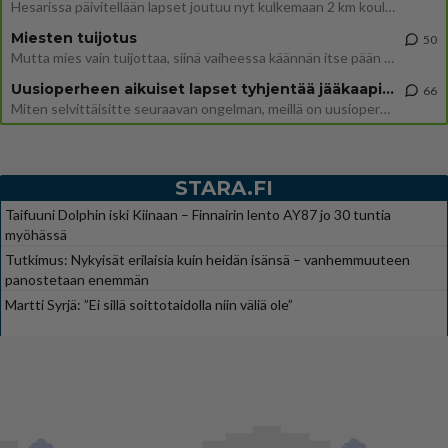
Hesarissa päivitellään lapset joutuu nyt kulkemaan 2 km kouluun jösses. Ruostefillarilla tuo matka menee vaikka miten äk
Miesten tuijotus
50
Mutta mies vain tuijottaa, siinä vaiheessa käännän itse pään pois. Mikä juttu? Yleensä jos joku tuijottaa tai katsoo, hä
Uusioperheen aikuiset lapset tyhjentää jääkaapin käydessään
66
Miten selvittäisitte seuraavan ongelman, meillä on uusioperhe, minulla teini-ikäiset lapset ja puolisolla aikuiset, jotk
STARA.FI
Taifuuni Dolphin iski Kiinaan – Finnairin lento AY87 jo 30 tuntia
myöhässä
Tutkimus: Nykyisät erilaisia kuin heidän isänsä – vanhemmuuteen
panostetaan enemmän
Martti Syrjä: ”Ei sillä soittotaidolla niin väliä ole”