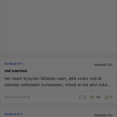
KOVALEVYT
Vastattu 13v
ssd asennus
hei vaan! kysyisin tällaista vaan, että voiko ssd:tä
asentaa sellaiseen koneeseen, missä ei ole ahci tukea?
ja että onko...
16.04.2013 04:26
2
180
0
KOVALEVYT
Vastattu 13v