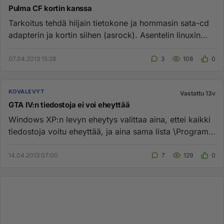
Pulma CF kortin kanssa
Tarkoitus tehdä hiljain tietokone ja hommasin sata-cd
adapterin ja kortin siihen (asrock). Asentelin linuxin
hieman vanh...
07.04.2013 15:28
3
108
0
KOVALEVYT
Vastattu 13v
GTA IV:n tiedostoja ei voi eheyttää
Windows XP:n levyn eheytys valittaa aina, ettei kaikki
tiedostoja voitu eheyttää, ja aina sama lista \Program
Files\Rock...
14.04.2013 07:00
7
129
0