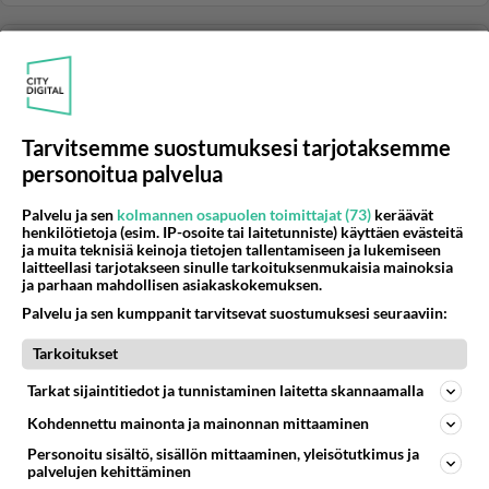
KOVALEVYT
Vastattu 13v
käynnistyy mutta sammuu
Lisään edelliseen: Kone poksahti ja sammui...
Tarvitsemme suostumuksesi tarjotaksemme
14.03.2013 13:25
1
113
0
personoitua palvelua
Palvelu ja sen
kolmannen osapuolen toimittajat (73)
keräävät
henkilötietoja (esim. IP-osoite tai laitetunniste) käyttäen evästeitä
KOVALEVYT
Vastattu 13v
ja muita teknisiä keinoja tietojen tallentamiseen ja lukemiseen
tyhjä kovalevy miten asentaa uudelleen kannettavaan
laitteellasi tarjotakseen sinulle tarkoituksenmukaisia mainoksia
ja parhaan mahdollisen asiakaskokemuksen.
fujitsu siemens amilo xi2428 kannettava uusi tyhjä
Palvelu ja sen kumppanit tarvitsevat suostumuksesi seuraaviin:
kovalevy samsung 500gb miten asentaa uudelleen? ex
oli samsung 160g...
Tarkoitukset
12.03.2013 06:50
3
183
0
Tarkat sijaintitiedot ja tunnistaminen laitetta skannaamalla
Kohdennettu mainonta ja mainonnan mittaaminen
KOVALEVYT
Vastattu 13v
Personoitu sisältö, sisällön mittaaminen, yleisötutkimus ja
palvelujen kehittäminen
kuinka tapahtuu kovalevyn cryptaus