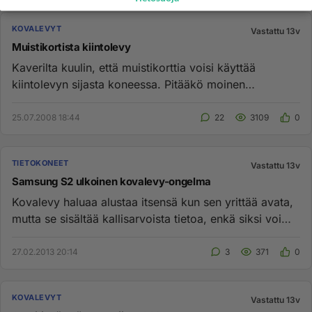
KOVALEVYT
Vastattu 13v
Muistikortista kiintolevy
Kaverilta kuulin, että muistikorttia voisi käyttää
kiintolevyn sijasta koneessa. Pitääkö moinen
paikkaansa, ja mitä minu...
25.07.2008 18:44
22
3109
0
TIETOKONEET
Vastattu 13v
Samsung S2 ulkoinen kovalevy-ongelma
Kovalevy haluaa alustaa itsensä kun sen yrittää avata,
mutta se sisältää kallisarvoista tietoa, enkä siksi voi
millään a...
27.02.2013 20:14
3
371
0
KOVALEVYT
Vastattu 13v