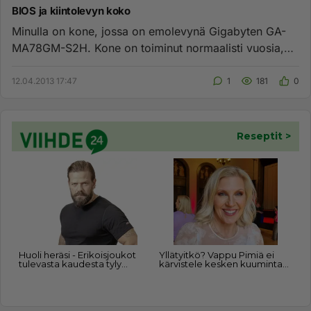
BIOS ja kiintolevyn koko
Minulla on kone, jossa on emolevynä Gigabyten GA-
MA78GM-S2H. Kone on toiminut normaalisti vuosia,
mutta nyt huomasin, et...
12.04.2013 17:47
1
181
0