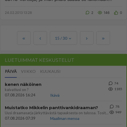
SDHC-kortteja. Onko tä...
24.02.2013 13:28
2
146
0
15
/
30
LUETUIMMAT KESKUSTELUT
PÄIVÄ
VIIKKO
KUUKAUSI
74
kenen näköinen
1185
kaivattusi on ?
07.08.2026 16:24
Ikävä
78
Muistatko Mikkelin panttivankidraaman?
949
Uusi draamasarja järkyttävästä tapauksesta on tulossa. Tositapahtumiin perustuva sarja ammentaa vuoden 1986 Mikkelin pan
07.08.2026 07:39
Maailman menoa