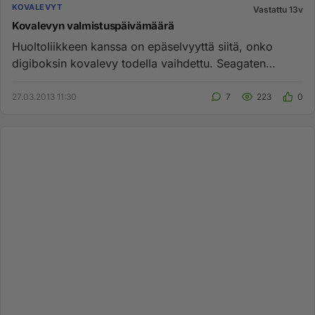
KOVALEVYT
Vastattu 13v
Kovalevyn valmistuspäivämäärä
Huoltoliikkeen kanssa on epäselvyyttä siitä, onko
digiboksin kovalevy todella vaihdettu. Seagaten
kovalevyn tarrassa ol...
27.03.2013 11:30
7
223
0