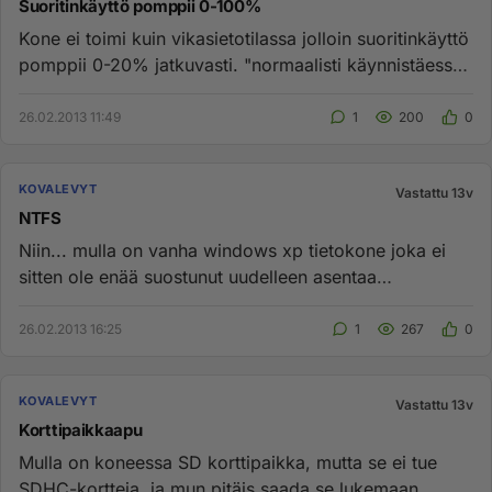
Suoritinkäyttö pomppii 0-100%
Kone ei toimi kuin vikasietotilassa jolloin suoritinkäyttö
pomppii 0-20% jatkuvasti. "normaalisti käynnistäessä
kone ei ...
26.02.2013 11:49
1
200
0
KOVALEVYT
Vastattu 13v
NTFS
Niin... mulla on vanha windows xp tietokone joka ei
sitten ole enää suostunut uudelleen asentaa
käyttöjärjestelmää; ei p...
26.02.2013 16:25
1
267
0
KOVALEVYT
Vastattu 13v
Korttipaikkaapu
Mulla on koneessa SD korttipaikka, mutta se ei tue
SDHC-kortteja, ja mun pitäis saada se lukemaan