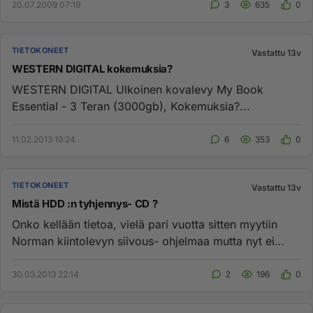
20.07.2009 07:19
3
635
0
TIETOKONEET
Vastattu 13v
WESTERN DIGITAL kokemuksia?
WESTERN DIGITAL Ulkoinen kovalevy My Book
Essential - 3 Teran (3000gb), Kokemuksia?...
11.02.2013 19:24
6
353
0
TIETOKONEET
Vastattu 13v
Mistä HDD :n tyhjennys- CD ?
Onko kellään tietoa, vielä pari vuotta sitten myytiin
Norman kiintolevyn siivous- ohjelmaa mutta nyt ei
tunnu löytyvän....
30.03.2013 22:14
2
196
0