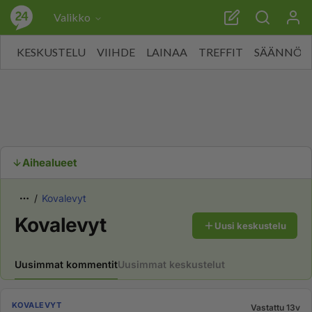
Valikko
KESKUSTELU
VIIHDE
LAINAA
TREFFIT
SÄÄNNÖT
Aihealueet
Kovalevyt
Kovalevyt
Uusi keskustelu
Uusimmat kommentit
Uusimmat keskustelut
KOVALEVYT
Vastattu 13v