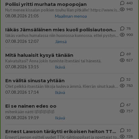
443
Poliisi yritti murhata mopopojan
943
Nyt menee kissalan poikien touhu liian pitkälle! https://www.is.fi/kotimaa/art-2000012193221.html Karu video mopomiiti
08.08.2026 21:05
Maailman menoa
78
Iäkäs Jämsäläinen mies kuoli poliisiautoon matkalla Jyväskylän putkaan
900
Iäkäs vanhus humalassa niin huonossa kunnossa, ettei pystynyt huolehtimaan itsestään niin ainoa apu sillä hetkellä oli
07.08.2026 12:07
Jämsä
69
Mitä haluaisit kysyä tänään
827
Kaivatultasi? Anna jokin tunniste itsestäni tai hänestä.
07.08.2026 13:15
Ikävä
52
En välitä sinusta yhtään
783
Olet pelkkä itsestään liikoja luuleva ämmä. Kierrän sinut kaukaa nyt ja aina. Olit mulle pelkkä lelu vaan.
07.08.2026 17:14
Ikävä
67
Ei se nainen edes oo
757
mitenkään nätti 🤣🤣🤣🤣🤣
08.08.2026 19:19
Ikävä
10
Ernest Lawson täräytti erikoisen heiton TTK-lehdistötilaisuudessa: " Onko tässä tarkoituksena...?"
738
Ernest Lawson esitteli uudet TTK-tähtioppilaat ja opettajat torstaina 6.8. lehdistölle. Tulevalla kaudella on yksi hausk