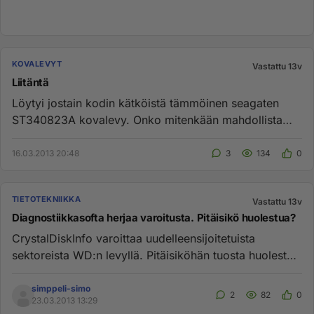
KOVALEVYT
Vastattu 13v
Liitäntä
Löytyi jostain kodin kätköistä tämmöinen seagaten
ST340823A kovalevy. Onko mitenkään mahdollista
saada sen kaapeli kytke...
16.03.2013 20:48
3
134
0
TIETOTEKNIIKKA
Vastattu 13v
Diagnostiikkasofta herjaa varoitusta. Pitäisikö huolestua?
CrystalDiskInfo varoittaa uudelleensijoitetuista
sektoreista WD:n levyllä. Pitäisiköhän tuosta huolestua
vai onko tuo no...
simppeli-simo
2
82
0
23.03.2013 13:29