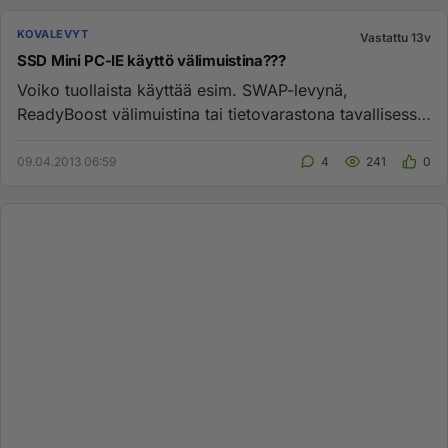
KOVALEVYT
Vastattu 13v
SSD Mini PC-IE käyttö välimuistina???
Voiko tuollaista käyttää esim. SWAP-levynä,
ReadyBoost välimuistina tai tietovarastona tavallisessa
pöytäkoneessa ja on...
09.04.2013 06:59
4
241
0