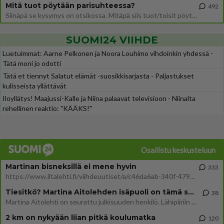
Mitä tuot pöytään parisuhteessa?
492
Siinäpä se kysymys on otsikossa. Mitäpä siis tuot/toisit pöytään parisuhteessa? Oletko mies vai nainen? Koetko sen mitä
SUOMI24 VIIHDE
Luetuimmat: Aarne Pelkonen ja Noora Louhimo vihdoinkin yhdessä -
Tätä moni jo odotti
Tätä et tiennyt Salatut elämät -suosikkisarjasta - Paljastukset
kulisseista yllättävät
Iloyllätys! Maajussi-Kalle ja Niina palaavat televisioon - Niinalta
rehellinen reaktio: "KÄÄKS!"
Osallistu keskusteluun
Martinan bisneksillä ei mene hyvin
333
https://www.iltalehti.fi/viihdeuutiset/a/c46da6ab-340f-4790-aaa7-0865eed2336 Yrityksen konkurssihakemus on tullut kärä
Tiesitkö? Martina Aitolehden isäpuoli on tämä suosittu laulaja
38
Martina Aitolehti on seurattu julkisuuden henkilö. Lähipiiriin mahtuu muitakin tunnettuja henkilöitä. Tiesitkö, että Ma
2 km on nykyään liian pitkä koulumatka
120