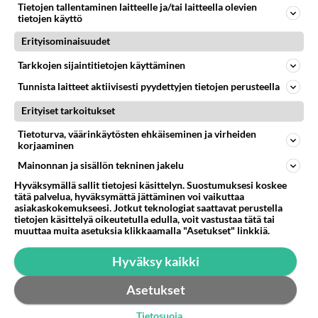
Tietojen tallentaminen laitteelle ja/tai laitteella olevien
elikä miten tapahtuu kova levyn cryptaus haluaisin
tietojen käyttö
cryptata ulkoisen kovalevyni...
Erityisominaisuudet
06.03.2013 07:35
3
163
0
Tarkkojen sijaintitietojen käyttäminen
Tunnista laitteet aktiivisesti pyydettyjen tietojen perusteella
Erityiset tarkoitukset
Tietoturva, väärinkäytösten ehkäiseminen ja virheiden
korjaaminen
Mainonnan ja sisällön tekninen jakelu
Hyväksymällä sallit tietojesi käsittelyn. Suostumuksesi koskee
tätä palvelua, hyväksymättä jättäminen voi vaikuttaa
asiakaskokemukseesi. Jotkut teknologiat saattavat perustella
tietojen käsittelyä oikeutetulla edulla, voit vastustaa tätä tai
muuttaa muita asetuksia klikkaamalla "Asetukset" linkkiä.
Hyväksy kaikki
Asetukset
Tietosuoja