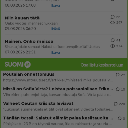
08.08.2026 17:08
Ikävä
88
Niin kauan tätä
597
Onko vuotesi menneet hukkaan
09.08.2026 06:20
Ikävä
41
Nainen. Onko meissä
574
Sinusta jotain samaa? Näköä tai luonteenpiirteitä? Utelias
07.08.2026 21:51
Ikävä
Osallistu keskusteluun
Poutalan onnettomuus
29
https://www.mtvuutiset.fi/artikkeli/ministeri-mika-poutala-vakavassa-onnettomuudessa/9375980 Kumma kun jutussa ei manit
Missä on Sofia Virta? Loistaa poissaolollaan Erikoisjoukot uudelta kaudelta
10
Vihreiden puheenjohtaja, kansanedustaja Sofia Virta pääsi otsikoihin, kun tieto hänen osallistumisestaan Erikoisjoukot-k
Valheet Ceutan kriisistä leviävät
220
"Lukuisat suomenkieliset tilit ovat jakaneet videota todisteena siitä, että siirtolaisjoukot aiheuttavat edelleen Ceutas
Tänään tv:ssä: Salatut elämät palaa kesätauolta - Tässä hieman juonipaljastuksia
0
Pihlajakatu 23 B on täynnä naurua, itkua, rakkautta ja suuria salaisuuksia. Suomalaisten yksi pitkäikäisimmistä draamas