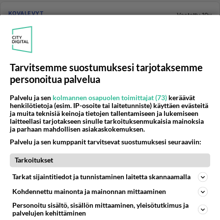
KOVALEVYT
Vastattu 10v
1 Teran WD herjaa S.M.A.R.T status bad
Ottsikon mukainen herja tulee bootatessa ja asema on
tosi hidas. Ilmeissti levy on hajoamassa. Hain
vesterisen sivuilta ...
Tarvitsemme suostumuksesi tarjotaksemme
26.11.2015 18:35
8
144
0
personoitua palvelua
Palvelu ja sen
kolmannen osapuolen toimittajat (73)
keräävät
henkilötietoja (esim. IP-osoite tai laitetunniste) käyttäen evästeitä
TIETOKONEET
Vastattu 10v
ja muita teknisiä keinoja tietojen tallentamiseen ja lukemiseen
Hyvä/Paras kovalevy malli ja merkki
laitteellasi tarjotakseen sinulle tarkoituksenmukaisia mainoksia
ja parhaan mahdollisen asiakaskokemuksen.
Kertokaa hyvä tai paras pyörivän levyn merkki ja malli,
Palvelu ja sen kumppanit tarvitsevat suostumuksesi seuraaviin:
joku 1teran levy. Tulisi käyttikselle....
Tarkoitukset
21.10.2015 15:12
7
185
0
Tarkat sijaintitiedot ja tunnistaminen laitetta skannaamalla
Kohdennettu mainonta ja mainonnan mittaaminen
KOVALEVYT
Vastattu 10v
Personoitu sisältö, sisällön mittaaminen, yleisötutkimus ja
palvelujen kehittäminen
Roaming kansio vie tilaa