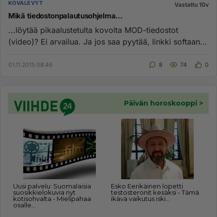
KOVALEVYT
Vastattu 10v
Mikä tiedostonpalautusohjelma...
...löytää pikaalustetulta kovolta MOD-tiedostot
(video)? Ei arvailua. Ja jos saa pyytää, linkki softaan,
eikä vain "sepy...
01.11.2015 08:46
8
74
0