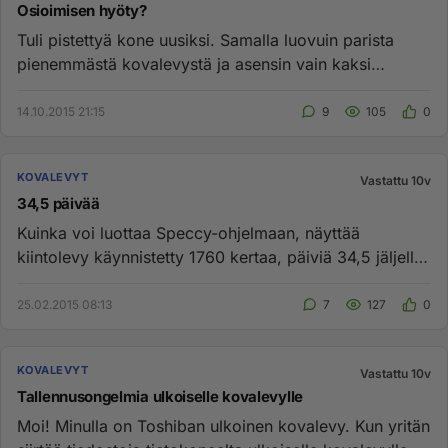
Osioimisen hyöty?
Tuli pistettyä kone uusiksi. Samalla luovuin parista
pienemmästä kovalevystä ja asensin vain kaksi
isompaa kovalevyä (mo...
14.10.2015 21:15
9
105
0
KOVALEVYT
Vastattu 10v
34,5 päivää
Kuinka voi luottaa Speccy-ohjelmaan, näyttää
kiintolevy käynnistetty 1760 kertaa, päiviä 34,5 jäljellä.
Näyttä että kesä...
25.02.2015 08:13
7
127
0
KOVALEVYT
Vastattu 10v
Tallennusongelmia ulkoiselle kovalevylle
Moi! Minulla on Toshiban ulkoinen kovalevy. Kun yritän