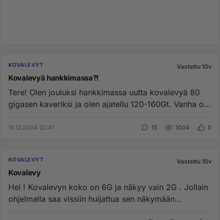
KOVALEVYT
Vastattu 10v
Kovalevyä hankkimassa?!
Tere! Olen jouluksi hankkimassa uutta kovalevyä 80
gigasen kaveriksi ja olen ajatellu 120-160Gt. Vanha on
Maxtor Diamo...
16.12.2004 22:41
15
1004
0
KOVALEVYT
Vastattu 10v
Kovalevy
Hei ! Kovalevyn koko on 6G ja näkyy vain 2G . Jollain
ohjelmalla saa vissiin huijattua sen näkymään
kokonaan ? Koneessa...