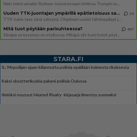
Näin tekisi ainakin Rydman seuratessaan idolinsa Trumpin mallia https://www.is.fi/politiikka/art-2000012187244.html
Uuden TTK-juontajan ympärillä epätietoisuus sakenee - Nyt MTV hämmentää soppaa
54
TTK tulee taas tänä syksynä. Ohjelman uudet tähtioppilaat julkistetaan torstaina 6. elokuuta klo 14 alkavassa lehdistö
Mitä tuot pöytään parisuhteessa?
497
Siinäpä se kysymys on otsikossa. Mitäpä siis tuot/toisit pöytään parisuhteessa? Oletko mies vai nainen? Koetko sen mitä
STARA.FI
IL: Mopoilijan ojaan kiilannutta poliisia epäillään kolmesta rikoksesta
Kaksi skootterikuskia pakeni poliisia Oulussa
Ilmiöksi noussut Heated Rivalry -kirjasarja ilmestyy suomeksi