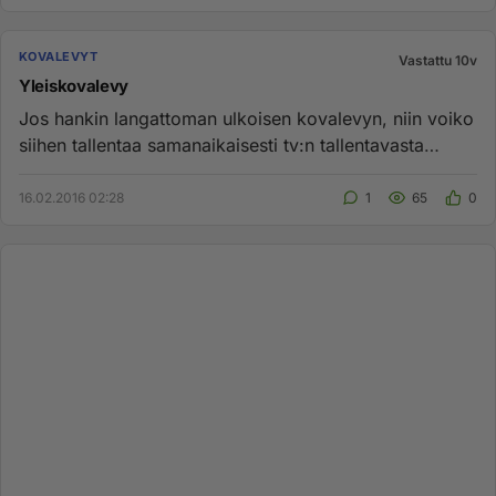
KOVALEVYT
Vastattu 10v
Yleiskovalevy
Jos hankin langattoman ulkoisen kovalevyn, niin voiko
siihen tallentaa samanaikaisesti tv:n tallentavasta
digiboksista o...
16.02.2016 02:28
1
65
0