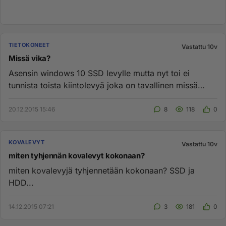
TIETOKONEET
Vastattu 10v
Missä vika?
Asensin windows 10 SSD levylle mutta nyt toi ei
tunnista toista kiintolevyä joka on tavallinen missä
vika?...
20.12.2015 15:46
8
118
0
KOVALEVYT
Vastattu 10v
miten tyhjennän kovalevyt kokonaan?
miten kovalevyjä tyhjennetään kokonaan? SSD ja
HDD...
14.12.2015 07:21
3
181
0