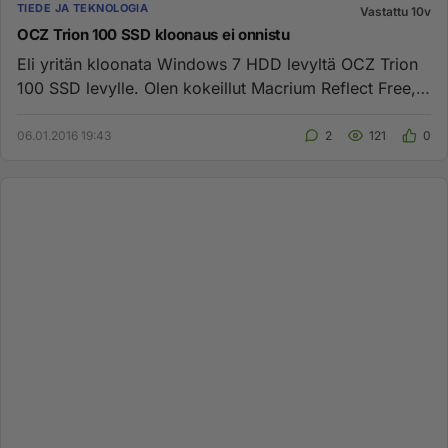
TIEDE JA TEKNOLOGIA
Vastattu 10v
OCZ Trion 100 SSD kloonaus ei onnistu
Eli yritän kloonata Windows 7 HDD levyltä OCZ Trion
100 SSD levylle. Olen kokeillut Macrium Reflect Free,
Acronis True I...
06.01.2016 19:43
2
121
0