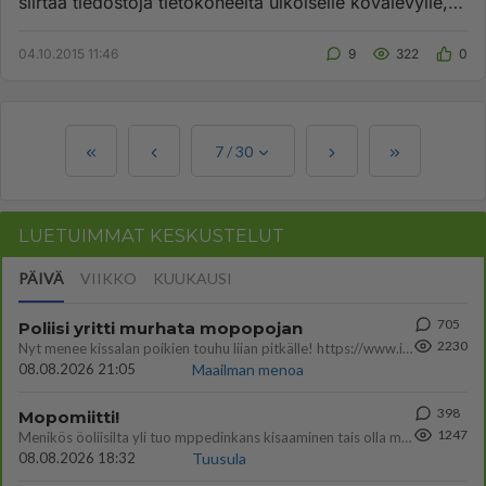
siirtää tiedostoja tietokoneelta ulkoiselle kovalevylle,
tulee v...
04.10.2015 11:46
9
322
0
7
/
30
LUETUIMMAT KESKUSTELUT
PÄIVÄ
VIIKKO
KUUKAUSI
705
Poliisi yritti murhata mopopojan
2230
Nyt menee kissalan poikien touhu liian pitkälle! https://www.is.fi/kotimaa/art-2000012193221.html Karu video mopomiiti
08.08.2026 21:05
Maailman menoa
398
Mopomiitti!
1247
Menikös öoliisilta yli tuo mppedinkans kisaaminen tais olla melkoinen riski vahigoittaa tarpeettomasti jopa kuolla tuoss
08.08.2026 18:32
Tuusula