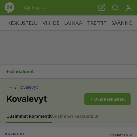
Valikko
KESKUSTELU
VIIHDE
LAINAA
TREFFIT
SÄÄNNÖT
Aihealueet
Kovalevyt
Kovalevyt
Uusi keskustelu
Uusimmat kommentit
Uusimmat keskustelut
KOVALEVYT
Vastattu 10v