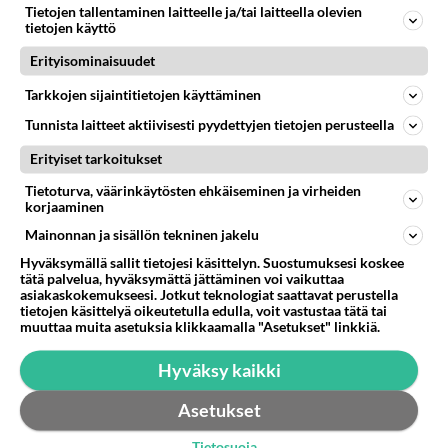
Tietojen tallentaminen laitteelle ja/tai laitteella olevien
Roaming kansio vie 22Gt vaikka siellä ei ole
tietojen käyttö
lähellekkään niin paljoa mitään...
Erityisominaisuudet
07.11.2015 12:23
3
80
0
Tarkkojen sijaintitietojen käyttäminen
Tunnista laitteet aktiivisesti pyydettyjen tietojen perusteella
Erityiset tarkoitukset
Tietoturva, väärinkäytösten ehkäiseminen ja virheiden
korjaaminen
Mainonnan ja sisällön tekninen jakelu
Hyväksymällä sallit tietojesi käsittelyn. Suostumuksesi koskee
tätä palvelua, hyväksymättä jättäminen voi vaikuttaa
asiakaskokemukseesi. Jotkut teknologiat saattavat perustella
tietojen käsittelyä oikeutetulla edulla, voit vastustaa tätä tai
muuttaa muita asetuksia klikkaamalla "Asetukset" linkkiä.
Hyväksy kaikki
Asetukset
Tietosuoja