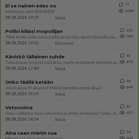
77
Ei se nainen edes oo
1049
mitenkään nätti 🤣🤣🤣🤣🤣
08.08.2026 19:19
Ikävä
223
Poliisi kiilasi mopoilijan
984
Ylellä leviää video jossa poliisi pysäyttää rajusti kiilamalla mopo pojan. Toivottavasti poliisi ottaa tuosta mallia myö
08.08.2026 19:55
Kiuruvesi
65
Käviskö tällainen suhde
676
Tutustutaan, fyysistä kontaktia, mutta ensijaisesti tarkoituksena ei ole aloittaa mitään virallista tai rikkoa mitään? E
09.08.2026 17:40
Ikävä
46
Onko täällä ketään
644
Joka kaipaa M alkuista? Millä kirjaimella nimesi alkaa?
08.08.2026 19:54
Ikävä
33
Vetovoima
637
Onko välillänne suuri vetovoima ja miten se ilmenee? Onko siitä haittaa?
08.08.2026 14:24
Ikävä
34
Aina vaan mietin sua
608
Miksen saa sinua mielestäni pois