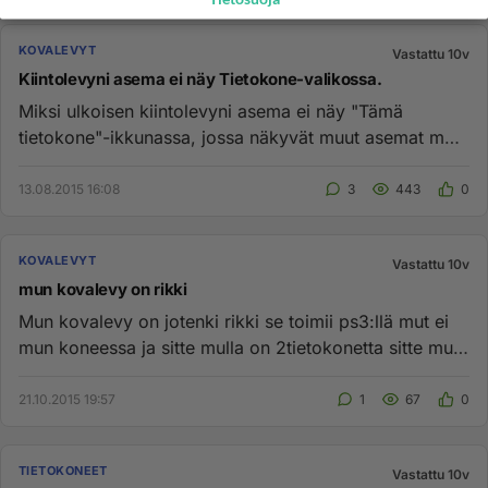
KOVALEVYT
Vastattu 10v
Kiintolevyni asema ei näy Tietokone-valikossa.
Miksi ulkoisen kiintolevyni asema ei näy "Tämä
tietokone"-ikkunassa, jossa näkyvät muut asemat mm
sisäisen kiintolevyn C...
13.08.2015 16:08
3
443
0
KOVALEVYT
Vastattu 10v
mun kovalevy on rikki
Mun kovalevy on jotenki rikki se toimii ps3:llä mut ei
mun koneessa ja sitte mulla on 2tietokonetta sitte mun
toisen kon...
21.10.2015 19:57
1
67
0
TIETOKONEET
Vastattu 10v