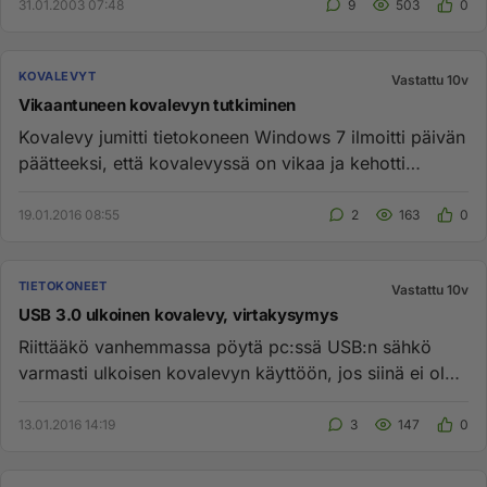
31.01.2003 07:48
9
503
0
KOVALEVYT
Vastattu 10v
Vikaantuneen kovalevyn tutkiminen
Kovalevy jumitti tietokoneen Windows 7 ilmoitti päivän
päätteeksi, että kovalevyssä on vikaa ja kehotti
tekemään backupi...
19.01.2016 08:55
2
163
0
TIETOKONEET
Vastattu 10v
USB 3.0 ulkoinen kovalevy, virtakysymys
Riittääkö vanhemmassa pöytä pc:ssä USB:n sähkö
varmasti ulkoisen kovalevyn käyttöön, jos siinä ei ole
erillistä virtaa a...
13.01.2016 14:19
3
147
0