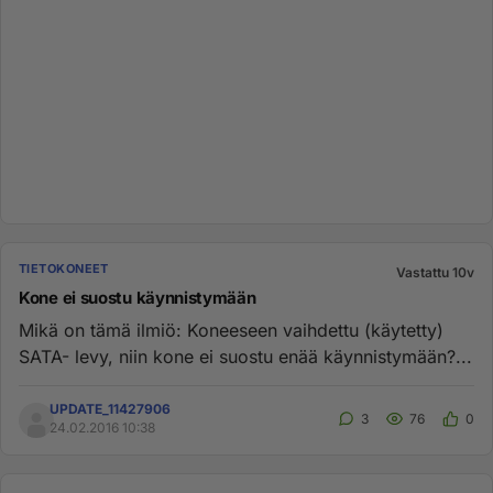
TIETOKONEET
Vastattu 10v
Kone ei suostu käynnistymään
Mikä on tämä ilmiö: Koneeseen vaihdettu (käytetty)
SATA- levy, niin kone ei suostu enää käynnistymään?...
UPDATE_11427906
3
76
0
24.02.2016 10:38