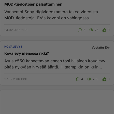
MOD-tiedostojen palauttaminen
Vanhempi Sony-digivideokamera tekee videoista
MOD-tiedostoja. Eräs kovoni on vahingossa
ylikirjoitettu, mutta ei löydy o...
24.02.2016 11:21
5
76
0
KOVALEVYT
Vastattu 10v
Kovalevy menossa rikki?
Asus x550 kannettavan ennen tosi hiljainen kovalevy
pitää nykyään hirveää ääntä. Hitaampikin on kuin
ennen. Lisäksi eten...
27.02.2016 10:11
4
205
0