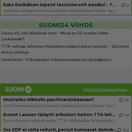
Esko Eerikäinen lopetti testosteronit kesäksi - Tämä ikävä vaikutus iski heti
0
Juontaja, mediapersoona ja entinen Scandinavian Hunks -tanssija Esko Eerikäinen on tunnettu avoimuudestaan. Nyt Eerikäi
SUOMI24 VIIHDE
Danny, 83, teki yllättävän teon - Missä on 25-vuotias Helmi
Loukasmäki?
TTK-voittaja Johannes Holopainen paljasti iloisen uutisen - Tätä moni
ehti jo odottaa
Huoli heräsi - Erikoisjoukot tulevasta kaudesta tyly paljastus
Osallistu keskusteluun
Muistatko Mikkelin panttivankidraaman?
92
Uusi draamasarja järkyttävästä tapauksesta on tulossa. Tositapahtumiin perustuva sarja ammentaa vuoden 1986 Mikkelin pan
Ernest Lawson täräytti erikoisen heiton TTK-lehdistötilaisuudessa: " Onko tässä tarkoituksena...?"
14
Ernest Lawson esitteli uudet TTK-tähtioppilaat ja opettajat torstaina 6.8. lehdistölle. Tulevalla kaudella on yksi hausk
Jos SDP ei voita reilusti, persut kumoavat demokratian Suomesta
701