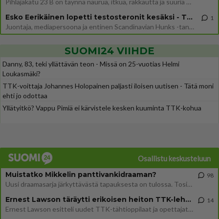
Pihlajakatu 23 B on täynnä naurua, itkua, rakkautta ja suuria salaisuuksia. Suomalaisten yksi pitkäikäisimmistä draamas
Esko Eerikäinen lopetti testosteronit kesäksi - Tämä ikävä vaikutus iski heti
1
Juontaja, mediapersoona ja entinen Scandinavian Hunks -tanssija Esko Eerikäinen on tunnettu avoimuudestaan. Nyt Eerikäi
SUOMI24 VIIHDE
Danny, 83, teki yllättävän teon - Missä on 25-vuotias Helmi
Loukasmäki?
TTK-voittaja Johannes Holopainen paljasti iloisen uutisen - Tätä moni
ehti jo odottaa
Yllätyitkö? Vappu Pimiä ei kärvistele kesken kuuminta TTK-kohua
Osallistu keskusteluun
Muistatko Mikkelin panttivankidraaman?
98
Uusi draamasarja järkyttävästä tapauksesta on tulossa. Tositapahtumiin perustuva sarja ammentaa vuoden 1986 Mikkelin pan
Ernest Lawson täräytti erikoisen heiton TTK-lehdistötilaisuudessa: " Onko tässä tarkoituksena...?"
14
Ernest Lawson esitteli uudet TTK-tähtioppilaat ja opettajat torstaina 6.8. lehdistölle. Tulevalla kaudella on yksi hausk