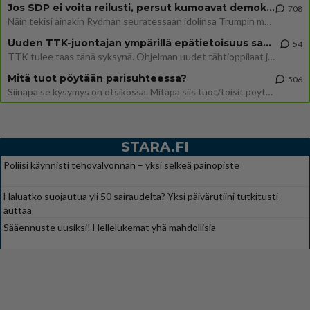
Jos SDP ei voita reilusti, persut kumoavat demokratian Suomesta
708
Näin tekisi ainakin Rydman seuratessaan idolinsa Trumpin mallia https://www.is.fi/politiikka/art-2000012187244.html
Uuden TTK-juontajan ympärillä epätietoisuus sakenee - Nyt MTV hämmentää soppaa
54
TTK tulee taas tänä syksynä. Ohjelman uudet tähtioppilaat julkistetaan torstaina 6. elokuuta klo 14 alkavassa lehdistö
Mitä tuot pöytään parisuhteessa?
506
Siinäpä se kysymys on otsikossa. Mitäpä siis tuot/toisit pöytään parisuhteessa? Oletko mies vai nainen? Koetko sen mitä
STARA.FI
Poliisi käynnisti tehovalvonnan – yksi selkeä painopiste
Haluatko suojautua yli 50 sairaudelta? Yksi päivärutiini tutkitusti
auttaa
Sääennuste uusiksi! Hellelukemat yhä mahdollisia