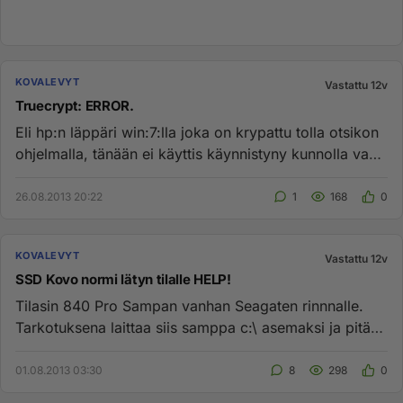
KOVALEVYT
Vastattu 12v
Truecrypt: ERROR.
Eli hp:n läppäri win:7:lla joka on krypattu tolla otsikon
ohjelmalla, tänään ei käyttis käynnistyny kunnolla vaan
meni w...
26.08.2013 20:22
1
168
0
KOVALEVYT
Vastattu 12v
SSD Kovo normi lätyn tilalle HELP!
Tilasin 840 Pro Sampan vanhan Seagaten rinnnalle.
Tarkotuksena laittaa siis samppa c:\ asemaksi ja pitää
siellä windows ...
01.08.2013 03:30
8
298
0