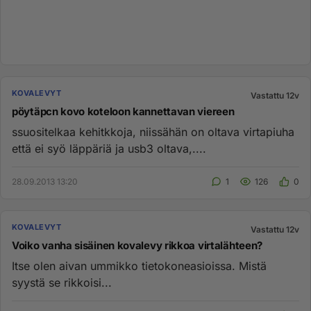
KOVALEVYT
Vastattu 12v
pöytäpcn kovo koteloon kannettavan viereen
ssuositelkaa kehitkkoja, niissähän on oltava virtapiuha
että ei syö läppäriä ja usb3 oltava,....
28.09.2013 13:20
1
126
0
KOVALEVYT
Vastattu 12v
Voiko vanha sisäinen kovalevy rikkoa virtalähteen?
Itse olen aivan ummikko tietokoneasioissa. Mistä
syystä se rikkoisi...