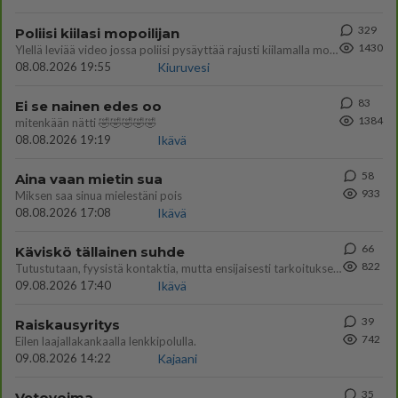
329
Poliisi kiilasi mopoilijan
1430
Ylellä leviää video jossa poliisi pysäyttää rajusti kiilamalla mopo pojan. Toivottavasti poliisi ottaa tuosta mallia myö
08.08.2026 19:55
Kiuruvesi
83
Ei se nainen edes oo
1384
mitenkään nätti 🤣🤣🤣🤣🤣
08.08.2026 19:19
Ikävä
58
Aina vaan mietin sua
933
Miksen saa sinua mielestäni pois
08.08.2026 17:08
Ikävä
66
Käviskö tällainen suhde
822
Tutustutaan, fyysistä kontaktia, mutta ensijaisesti tarkoituksena ei ole aloittaa mitään virallista tai rikkoa mitään? E
09.08.2026 17:40
Ikävä
39
Raiskausyritys
742
Eilen laajallakankaalla lenkkipolulla.
09.08.2026 14:22
Kajaani
35
Vetovoima