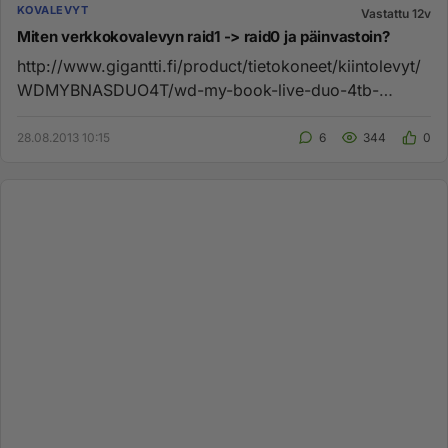
KOVALEVYT
Vastattu 12v
Miten verkkokovalevyn raid1 -> raid0 ja päinvastoin?
http://www.gigantti.fi/product/tietokoneet/kiintolevyt/
WDMYBNASDUO4T/wd-my-book-live-duo-4tb-
verkkokiintolevy Jos tämä ...
28.08.2013 10:15
6
344
0