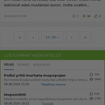
laskisivat edes muutaman euron, mutta ovatkin
mysteerisesti häv...
05.08.2013 16:26
1
96
0
13
/
30
LUETUIMMAT KESKUSTELUT
PÄIVÄ
VIIKKO
KUUKAUSI
705
Poliisi yritti murhata mopopojan
2860
Nyt menee kissalan poikien touhu liian pitkälle! https://www.is.fi/kotimaa/art-2000012193221.html Karu video mopomiiti
08.08.2026 21:05
Maailman menoa
556
Mopomiitti!
1783
Menikös öoliisilta yli tuo mppedinkans kisaaminen tais olla melkoinen riski vahigoittaa tarpeettomasti jopa kuolla tuoss
08.08.2026 18:32
Tuusula