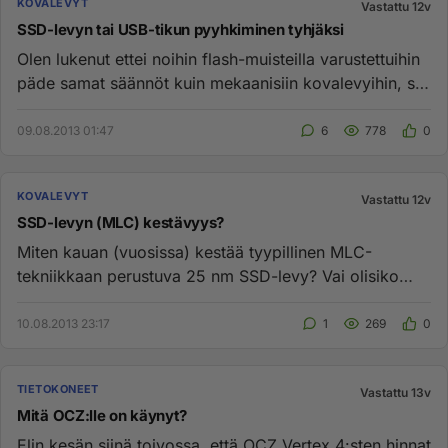
KOVALEVYT
Vastattu 12v
SSD-levyn tai USB-tikun pyyhkiminen tyhjäksi
Olen lukenut ettei noihin flash-muisteilla varustettuihin
päde samat säännöt kuin mekaanisiin kovalevyihin, siis
mitä tu...
09.08.2013 01:47
6
778
0
KOVALEVYT
Vastattu 12v
SSD-levyn (MLC) kestävyys?
Miten kauan (vuosissa) kestää tyypillinen MLC-
tekniikkaan perustuva 25 nm SSD-levy? Vai olisiko
parempi ostaa 35 nm levy...
10.08.2013 23:17
1
269
0
TIETOKONEET
Vastattu 13v
Mitä OCZ:lle on käynyt?
Elin kesän siinä toivossa, että OCZ Vertex 4:sten hinnat