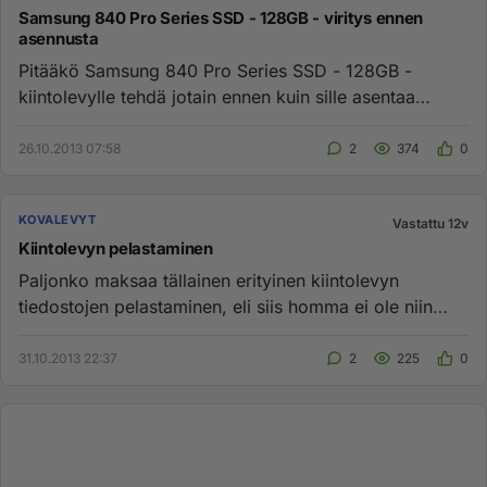
Samsung 840 Pro Series SSD - 128GB - viritys ennen
asennusta
Pitääkö Samsung 840 Pro Series SSD - 128GB -
kiintolevylle tehdä jotain ennen kuin sille asentaa
Windowsin kloonin tavall...
26.10.2013 07:58
2
374
0
KOVALEVYT
Vastattu 12v
Kiintolevyn pelastaminen
Paljonko maksaa tällainen erityinen kiintolevyn
tiedostojen pelastaminen, eli siis homma ei ole niin
helppo, että kytket...
31.10.2013 22:37
2
225
0