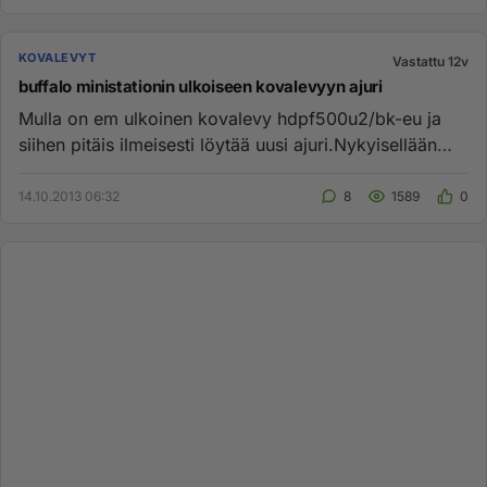
KOVALEVYT
Vastattu 12v
buffalo ministationin ulkoiseen kovalevyyn ajuri
Mulla on em ulkoinen kovalevy hdpf500u2/bk-eu ja
siihen pitäis ilmeisesti löytää uusi ajuri.Nykyisellään
mun läppäri ei ...
14.10.2013 06:32
8
1589
0