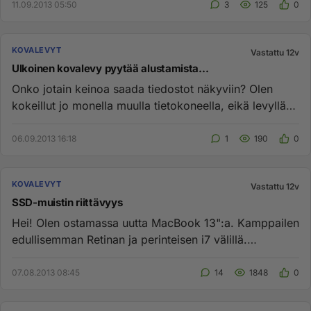
11.09.2013 05:50
3
125
0
KOVALEVYT
Vastattu 12v
Ulkoinen kovalevy pyytää alustamista...
Onko jotain keinoa saada tiedostot näkyviin? Olen
kokeillut jo monella muulla tietokoneella, eikä levyllä
ole mitään mek...
06.09.2013 16:18
1
190
0
KOVALEVYT
Vastattu 12v
SSD-muistin riittävyys
Hei! Olen ostamassa uutta MacBook 13":a. Kamppailen
edullisemman Retinan ja perinteisen i7 välillä.
Retinassa ei olisi m...
07.08.2013 08:45
14
1848
0