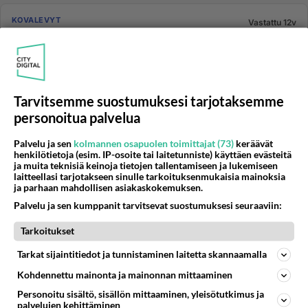
KOVALEVYT
Vastattu 12v
HUOM! SSD-levyä ei pidä defragmentoida!
Huomioikaa se että kun hankitte koneen jossa on SSD-
levy tai päivitätte vanhaan SSD-levyn niin sitä ei pidä
mennä eheytt...
Tarvitsemme suostumuksesi tarjotaksemme
30.01.2013 00:12
12
1261
0
personoitua palvelua
Palvelu ja sen
kolmannen osapuolen toimittajat (73)
keräävät
TIEDE JA TEKNOLOGIA
henkilötietoja (esim. IP-osoite tai laitetunniste) käyttäen evästeitä
Vastattu 12v
ja muita teknisiä keinoja tietojen tallentamiseen ja lukemiseen
SSD uusiksi
laitteellasi tarjotakseen sinulle tarkoituksenmukaisia mainoksia
ja parhaan mahdollisen asiakaskokemuksen.
Minulla on 60gb ssd levy koneessa, jossa windows ja
Palvelu ja sen kumppanit tarvitsevat suostumuksesi seuraaviin:
joitakin tarvittavia ohjelmia. Tarkoituksena asentaa uusi
SSD joko 1...
Tarkoitukset
sfinski80
4
240
0
20.08.2013 01:01
Tarkat sijaintitiedot ja tunnistaminen laitetta skannaamalla
Kohdennettu mainonta ja mainonnan mittaaminen
Personoitu sisältö, sisällön mittaaminen, yleisötutkimus ja
KOVALEVYT
Vastattu 12v
palvelujen kehittäminen