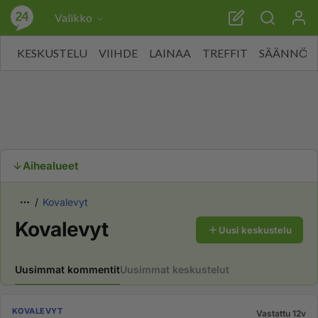
Valikko
KESKUSTELU
VIIHDE
LAINAA
TREFFIT
SÄÄNNÖT
Aihealueet
Kovalevyt
Kovalevyt
Uusi keskustelu
Uusimmat kommentit
Uusimmat keskustelut
KOVALEVYT
Vastattu 12v