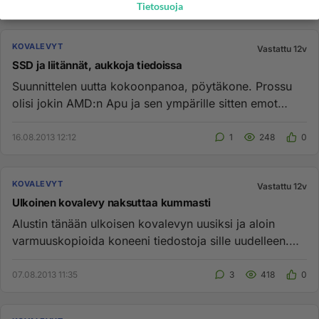
Tietosuoja
KOVALEVYT
Vastattu 12v
SSD ja liitännät, aukkoja tiedoissa
Suunnittelen uutta kokoonpanoa, pöytäkone. Prossu
olisi jokin AMD:n Apu ja sen ympärille sitten emot
muistit. Systeemi...
16.08.2013 12:12
1
248
0
KOVALEVYT
Vastattu 12v
Ulkoinen kovalevy naksuttaa kummasti
Alustin tänään ulkoisen kovalevyn uusiksi ja aloin
varmuuskopioida koneeni tiedostoja sille uudelleen.
Kovalevy kuitenki...
07.08.2013 11:35
3
418
0