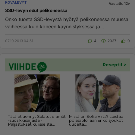
KOVALEVYT
Vastattu 12v
SSD-levyn edut pelikoneessa
Onko tuosta SSD-levystä hyötyä pelikoneessa muussa
vaiheessa kuin koneen käynnistyksessä ja
mahdollisesti joissain keske...
07.10.2013 04:51
4
2037
0