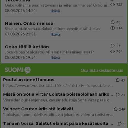
725
Onko välillänne suuri vetovoima ja miten se ilmenee? Onko siitä haittaa?
08.08.2026 14:24
Ikävä
48
Nainen. Onko meissä
714
Sinusta jotain samaa? Näköä tai luonteenpiirteitä? Utelias
07.08.2026 21:51
Ikävä
46
Onko täällä ketään
704
Joka kaipaa M alkuista? Millä kirjaimella nimesi alkaa?
08.08.2026 19:54
Ikävä
Osallistu keskusteluun
Poutalan onnettomuus
43
https://www.mtvuutiset.fi/artikkeli/ministeri-mika-poutala-vakavassa-onnettomuudessa/9375980 Kumma kun jutussa ei manit
Missä on Sofia Virta? Loistaa poissaolollaan Erikoisjoukot uudelta kaudelta
23
Vihreiden puheenjohtaja, kansanedustaja Sofia Virta pääsi otsikoihin, kun tieto hänen osallistumisestaan Erikoisjoukot-k
Valheet Ceutan kriisistä leviävät
249
"Lukuisat suomenkieliset tilit ovat jakaneet videota todisteena siitä, että siirtolaisjoukot aiheuttavat edelleen Ceutas
Tänään tv:ssä: Salatut elämät palaa kesätauolta - Tässä hieman juonipaljastuksia
1