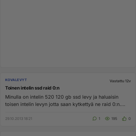
KOVALEVYT
Vastattu 12v
Toinen intelin ssd raid 0:n
Minulla on intelin 520 120 gb ssd levy ja haluaisin
toisen intelin levyn jotta saan kytkettyä ne raid 0:n.
Ongelma on et...
29.10.2013 18:21
1
195
0