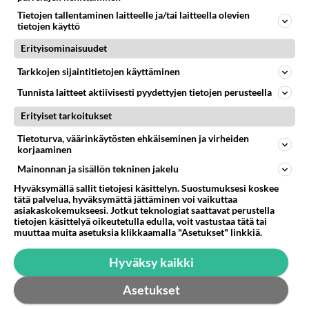
Kovo vähä jumissa
Tietojen tallentaminen laitteelle ja/tai laitteella olevien
tietojen käyttö
Mulla meni pari päivää sitten ulkoinen kovalevy
jotenkin epäkuntoon, kun tallensin sille videon.
Erityisominaisuudet
Kovalevyltä ei ole pois...
Tarkkojen sijaintitietojen käyttäminen
20.08.2013 15:45
1
111
0
Tunnista laitteet aktiivisesti pyydettyjen tietojen perusteella
Erityiset tarkoitukset
Tietoturva, väärinkäytösten ehkäiseminen ja virheiden
korjaaminen
Mainonnan ja sisällön tekninen jakelu
Hyväksymällä sallit tietojesi käsittelyn. Suostumuksesi koskee
tätä palvelua, hyväksymättä jättäminen voi vaikuttaa
asiakaskokemukseesi. Jotkut teknologiat saattavat perustella
tietojen käsittelyä oikeutetulla edulla, voit vastustaa tätä tai
muuttaa muita asetuksia klikkaamalla "Asetukset" linkkiä.
Hyväksy kaikki
Asetukset