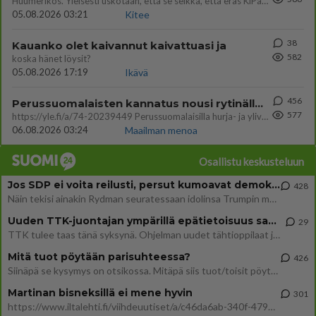
Huumerikos. Yleisesti uskotaan, että se seikka, että eräs KiPan pelaaja kärähtää huumeista, on vain jäävuoren huippu. M
05.08.2026 03:21
Kitee
38
Kauanko olet kaivannut kaivattuasi ja
582
koska hänet löysit?
05.08.2026 17:19
Ikävä
456
Perussuomalaisten kannatus nousi rytinällä Ylen tänään julkaisemassa tuoreimmassa gallup-kyselyssä.
577
https://yle.fi/a/74-20239449 Perussuomalaisilla hurja- ja ylivoimaisesti suurin nousu tässä uudessa Ylen gallupissa. Kyl
06.08.2026 03:24
Maailman menoa
Osallistu keskusteluun
Jos SDP ei voita reilusti, persut kumoavat demokratian Suomesta
428
Näin tekisi ainakin Rydman seuratessaan idolinsa Trumpin mallia https://www.is.fi/politiikka/art-2000012187244.html
Uuden TTK-juontajan ympärillä epätietoisuus sakenee - Nyt MTV hämmentää soppaa
29
TTK tulee taas tänä syksynä. Ohjelman uudet tähtioppilaat julkistetaan torstaina 6. elokuuta klo 14 alkavassa lehdistö
Mitä tuot pöytään parisuhteessa?
426
Siinäpä se kysymys on otsikossa. Mitäpä siis tuot/toisit pöytään parisuhteessa? Oletko mies vai nainen? Koetko sen mitä
Martinan bisneksillä ei mene hyvin
301
https://www.iltalehti.fi/viihdeuutiset/a/c46da6ab-340f-4790-aaa7-0865eed2336 Yrityksen konkurssihakemus on tullut kärä