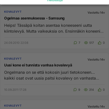
Tietosuoja
KOVALEVYT
Vastattu 14v
Ogelmaa asennuksessa - Samsung
Heips! Tässäpä koitan asentaa koneeseeni uutta
kiintolevyä. Mutta vaikeuksia on. Ensinnäkin koneeni
on itse koottu. ...
24.09.2010 22:08
7
517
0
KOVALEVYT
Vastattu 14v
Uusi kone ei tunnista vanhaa kovalevyä
Ongelmana on se että kokosin juuri tietokoneen...
kaikki osat ovat uusia paitsi kovalevy on vanhasta
tehdasvalmisteisest...
10.09.2011 17:28
9
314
0
KOVALEVYT
Vastattu 14v