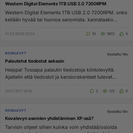
Western Digital Elements 1TB USB 2.0 7200RPM
Western Digital Elements 1TB USB 2.0 7200RPM. onko
kellään hyvää tai huonoa sanomista. kannataako
ostaa?...
01.03.2009 23:03
10
3812
0
KOVALEVYT
Vastattu 14v
Palautetut tiedostot sekasin
Heippa! Tossapa palautin tiedostoja kiintolevyltä.
Ajattelin että tiedostot ja kansiorakenteet tulevat
samanlaisina ...
29.07.2011 19:30
2
125
0
KOVALEVYT
Vastattu 14v
Kovalevyn asemien yhdistäminen XP:ssä?
Tarvisin ohjeet siihen kuinka voin yhdistää/osioida