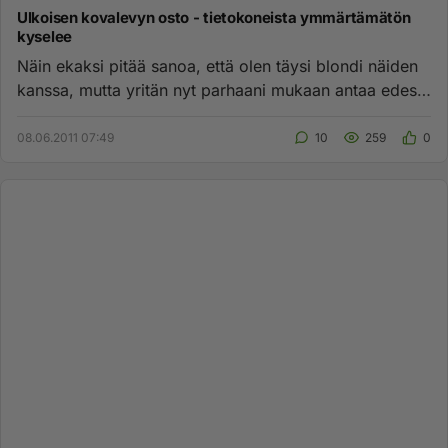
Ulkoisen kovalevyn osto - tietokoneista ymmärtämätön
kyselee
Näin ekaksi pitää sanoa, että olen täysi blondi näiden
kanssa, mutta yritän nyt parhaani mukaan antaa edes
jotain tietoj...
08.06.2011 07:49
10
259
0