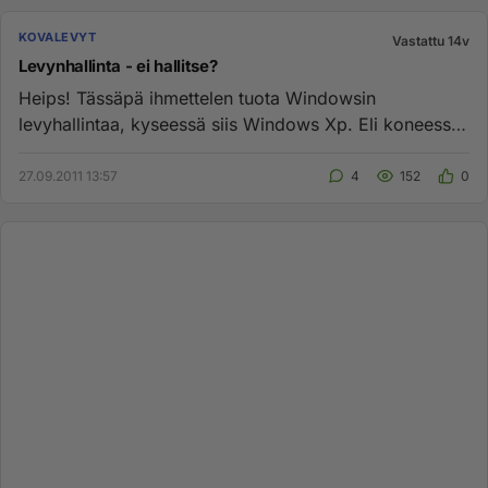
KOVALEVYT
Vastattu 14v
Levynhallinta - ei hallitse?
Heips! Tässäpä ihmettelen tuota Windowsin
levyhallintaa, kyseessä siis Windows Xp. Eli koneessa
on kiinni SATA levy,...
27.09.2011 13:57
4
152
0