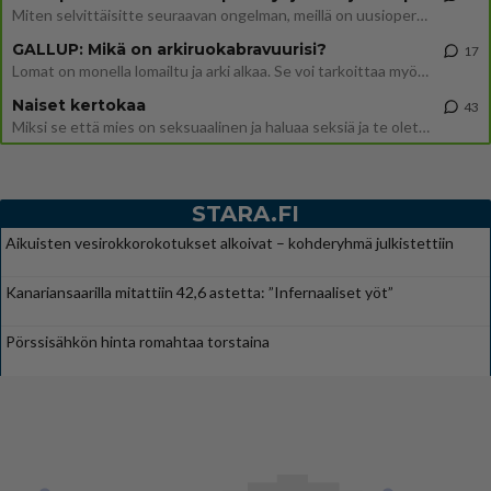
Miten selvittäisitte seuraavan ongelman, meillä on uusioperhe, minulla teini-ikäiset lapset ja puolisolla aikuiset, jotk
GALLUP: Mikä on arkiruokabravuurisi?
17
Lomat on monella lomailtu ja arki alkaa. Se voi tarkoittaa myös sitä, että grillailut on grillattu ja palataan arjen ruo
Naiset kertokaa
43
Miksi se että mies on seksuaalinen ja haluaa seksiä ja te olette hänen mielestänne haluttava on vastenmielistä? Mikä sii
STARA.FI
Aikuisten vesirokkorokotukset alkoivat – kohderyhmä julkistettiin
Kanariansaarilla mitattiin 42,6 astetta: ”Infernaaliset yöt”
Pörssisähkön hinta romahtaa torstaina