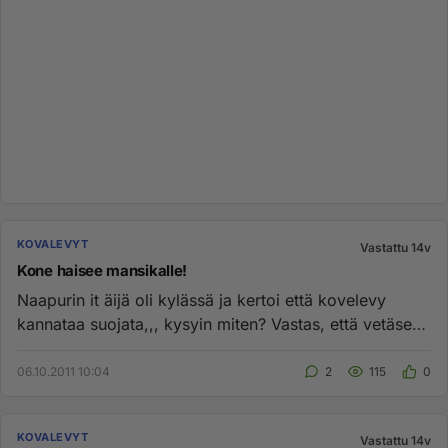
KOVALEVYT
Vastattu 14v
Kone haisee mansikalle!
Naapurin it äijä oli kylässä ja kertoi että kovelevy
kannataa suojata,,, kysyin miten? Vastas, että vetäsee
sen päälle k...
06.10.2011 10:04
2
115
0
KOVALEVYT
Vastattu 14v