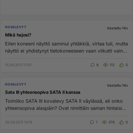
KOVALEVYT
Vastattu 14v
Mikä hajosi?
Eilen koneeni näyttö sammui yhtäkkiä, virtaa tuli, mutta
näyttö ei yhdistynyt tietokoneeseen vaan vilkutti vain
'power s...
15.08.2011 11:05
6
112
0
KOVALEVYT
Vastattu 14v
Sata III yhteensopiva SATA II kanssa
Toimiiko SATA III kovalevy SATA II väylässä, eli onko
yhteensopiva alaspäin? Ovat nimittäin saman hintaisia,
ja kohta ...
20.09.2011 13:19
1
376
0