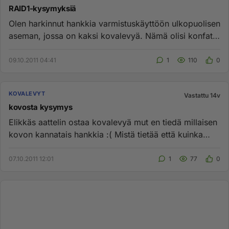
RAID1-kysymyksiä
Olen harkinnut hankkia varmistuskäyttöön ulkopuolisen
aseman, jossa on kaksi kovalevyä. Nämä olisi konfattu
raid1:ksi. T...
09.10.2011 04:41
1
110
0
KOVALEVYT
Vastattu 14v
kovosta kysymys
Elikkäs aattelin ostaa kovalevyä mut en tiedä millaisen
kovon kannatais hankkia :( Mistä tietää että kuinka
monta pyöriv...
07.10.2011 12:01
1
77
0