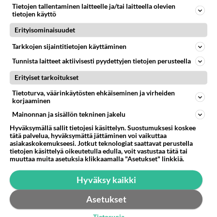
Tietojen tallentaminen laitteelle ja/tai laitteella olevien
Elikkäs.. Kun käynnistän koneen, bios tunnistaa
tietojen käyttö
kovalevyn, mutta sittenkun menee eteenpäin se
Erityisominaisuudet
valittaa jotain bootable d...
28.07.2007 05:44
4
348
0
Tarkkojen sijaintitietojen käyttäminen
Tunnista laitteet aktiivisesti pyydettyjen tietojen perusteella
Erityiset tarkoitukset
Tietoturva, väärinkäytösten ehkäiseminen ja virheiden
korjaaminen
Mainonnan ja sisällön tekninen jakelu
Hyväksymällä sallit tietojesi käsittelyn. Suostumuksesi koskee
tätä palvelua, hyväksymättä jättäminen voi vaikuttaa
asiakaskokemukseesi. Jotkut teknologiat saattavat perustella
tietojen käsittelyä oikeutetulla edulla, voit vastustaa tätä tai
muuttaa muita asetuksia klikkaamalla "Asetukset" linkkiä.
Hyväksy kaikki
Asetukset