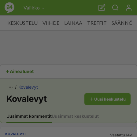
Valikko
KESKUSTELU
VIIHDE
LAINAA
TREFFIT
SÄÄNNÖT
Aihealueet
Kovalevyt
Kovalevyt
Uusi keskustelu
Uusimmat kommentit
Uusimmat keskustelut
KOVALEVYT
Vastattu 14v