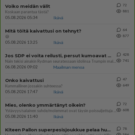
72
Voiko meidän välit
881
Koskaan parantua tästä?
05.08.2026 05:34
Ikävä
64
Mitä töitä kaivattusi on tehnyt?
877
😅
05.08.2026 13:25
Ikävä
428
Jos SDP ei voita reilusti, persut kumoavat demokratian Suomesta
741
Näin tekisi ainakin Rydman seuratessaan idolinsa Trumpin mallia https://www.is.fi/politiikka/art-2000012187244.html
06.08.2026 09:02
Maailman menoa
47
Onko kaivattusi
649
Kummallinen jossakin suhteessa?
05.08.2026 17:47
Ikävä
72
Mies, olenko ymmärtänyt oikein?
608
Ystävyys/salainen suhde/molemmat ovat täysin poissuljettuja asioita? Nainen
05.08.2026 11:40
Ikävä
78
Kiteen Pallon superpesisjoukkue pelaa huumeiden vaikutuksen alaisena
586