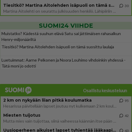
Tiesitkö? Martina Aitolehden isäpuoli on tämä suosittu laulaja
30
Martina Aitolehti on seurattu julkisuuden henkilö. Lähipiiriin mahtuu muitakin tunnettuja henkilöitä. Tiesitkö, että Ma
SUOMI24 VIIHDE
Muistatko? Kädestä suuhun elävä Satu sai jättimäisen rahasalkun
Henry-miljonääriltä
Tiesitkö? Martina Aitolehden isäpuoli on tämä suosittu laulaja
Luetuimmat: Aarne Pelkonen ja Noora Louhimo vihdoinkin yhdessä -
Tätä moni jo odotti
Osallistu keskusteluun
2 km on nykyään liian pitkä koulumatka
95
Hesarissa päivitellään lapset joutuu nyt kulkemaan 2 km kouluun jösses. Ruostefillarilla tuo matka menee vaikka miten äk
Miesten tuijotus
42
Mutta mies vain tuijottaa, siinä vaiheessa käännän itse pään pois. Mikä juttu? Yleensä jos joku tuijottaa tai katsoo, hä
Uusioperheen aikuiset lapset tyhjentää jääkaapin käydessään
43