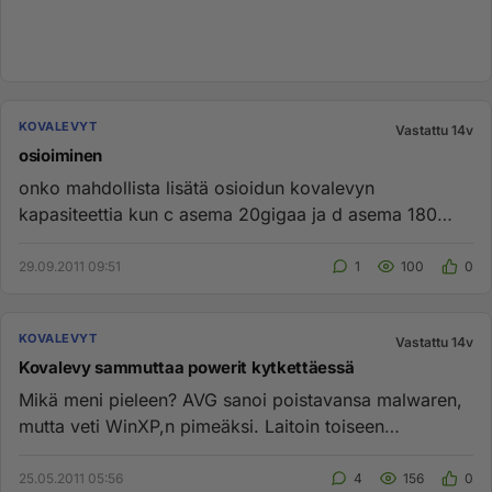
KOVALEVYT
Vastattu 14v
osioiminen
onko mahdollista lisätä osioidun kovalevyn
kapasiteettia kun c asema 20gigaa ja d asema 180
gigaa? miten saan niin että ...
29.09.2011 09:51
1
100
0
KOVALEVYT
Vastattu 14v
Kovalevy sammuttaa powerit kytkettäessä
Mikä meni pieleen? AVG sanoi poistavansa malwaren,
mutta veti WinXP,n pimeäksi. Laitoin toiseen
koneeseen tämän IDE kova...
25.05.2011 05:56
4
156
0