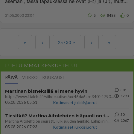
asemani, tässä tapauksessa ne ovat (H:) ja (J:), mutta
haluaisin ne ...
21.05.2003 23:04
5
6488
0
25
/
30
LUETUIMMAT KESKUSTELUT
PÄIVÄ
VIIKKO
KUUKAUSI
301
Martinan bisneksillä ei mene hyvin
1293
https://www.iltalehti.fi/viihdeuutiset/a/c46da6ab-340f-4790-aaa7-0865eed2336 Yrityksen konkurssihakemus on tullut kärä
05.08.2026 05:51
Kotimaiset julkkisjuorut
30
Tiesitkö? Martina Aitolehden isäpuoli on tämä suosittu laulaja
1067
Martina Aitolehti on seurattu julkisuuden henkilö. Lähipiiriin mahtuu muitakin tunnettuja henkilöitä. Tiesitkö, että Ma
05.08.2026 07:23
Kotimaiset julkkisjuorut