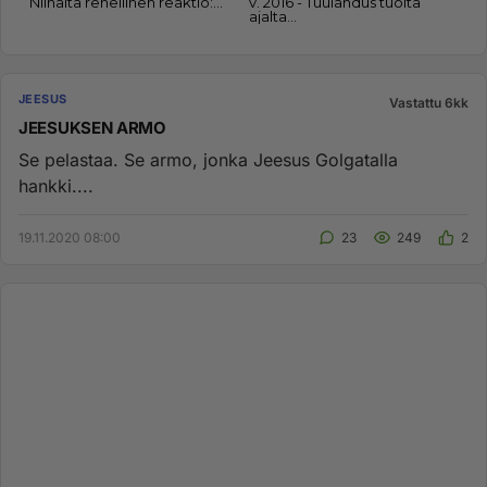
JEESUS
Vastattu 6kk
JEESUKSEN ARMO
Se pelastaa. Se armo, jonka Jeesus Golgatalla
hankki....
19.11.2020 08:00
23
249
2