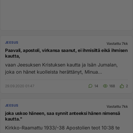
JEESUS
Vastattu 7kk
Paavali, apostoli, virkansa saanut, ei ihmisiltä eikä ihmisen
kautta,
vaan Jeesuksen Kristuksen kautta ja Isän Jumalan,
joka on hänet kuolleista herättänyt, Minua
kummastuttaa, että te niin ...
29.09.2020 01:47
14
168
2
JEESUS
Vastattu 7kk
joka uskoo häneen, saa synnit anteeksi hänen nimensä
kautta."
Kirkko-Raamattu 1933/-38 Apostolien teot 10:38 te