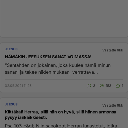
JEESUS
Vastattu 6kk
NÄMÄKIN JEESUKSEN SANAT VOIMASSA!
”Sentähden on jokainen, joka kuulee nämä minun
sanani ja tekee niiden mukaan, verrattava
ymmärtäväiseen mieheen, joka hu...
02.05.2021 11:23
3
153
1
JEESUS
Vastattu 6kk
Kiittäkää Herraa, sillä hän on hyvä, sillä hänen armonsa
pysyy iankaikkisesti.
Psa 107: -&gt; Niin sanokoot Herran lunastetut, jotka