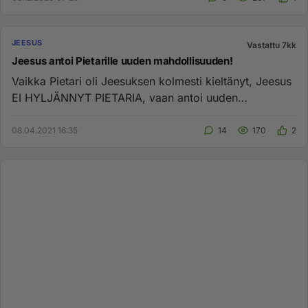
JEESUS
Vastattu 7kk
Jeesus antoi Pietarille uuden mahdollisuuden!
Vaikka Pietari oli Jeesuksen kolmesti kieltänyt, Jeesus
EI HYLJÄNNYT PIETARIA, vaan antoi uuden
mahdollisuuden ja asetti...
08.04.2021 16:35
14
170
2