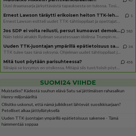
45
Uusi draamasarja järkyttävästä tapauksesta on tulossa. Tositapahtumiin perustuva sarja ammentaa vuoden 1986 Mikkelin pan
Ernest Lawson täräytti erikoisen heiton TTK-lehdistötilaisuudessa: " Onko tässä tarkoituksena...?"
1
Ernest Lawson esitteli uudet TTK-tähtioppilaat ja opettajat torstaina 6.8. lehdistölle. Tulevalla kaudella on yksi hausk
Jos SDP ei voita reilusti, persut kumoavat demokratian Suomesta
583
Näin tekisi ainakin Rydman seuratessaan idolinsa Trumpin mallia https://www.is.fi/politiikka/art-2000012187244.html
Uuden TTK-juontajan ympärillä epätietoisuus sakenee - Nyt MTV hämmentää soppaa
34
TTK tulee taas tänä syksynä. Ohjelman uudet tähtioppilaat julkistetaan torstaina 6. elokuuta klo 14 alkavassa lehdistö
Mitä tuot pöytään parisuhteessa?
458
Siinäpä se kysymys on otsikossa. Mitäpä siis tuot/toisit pöytään parisuhteessa? Oletko mies vai nainen? Koetko sen mitä
SUOMI24 VIIHDE
Muistatko? Kädestä suuhun elävä Satu sai jättimäisen rahasalkun
Henry-miljonääriltä
Olisitko uskonut, että nämä julkkikset lähtevät suosikkisarjaan?
Petolliset alkaa jättiyllätyksellä
Uuden TTK-juontajan ympärillä epätietoisuus sakenee - Tämä
hämmentää soppaa