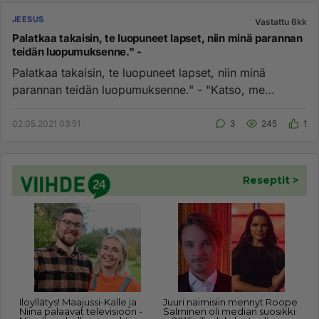
JEESUS
Vastattu 6kk
Palatkaa takaisin, te luopuneet lapset, niin minä parannan
teidän luopumuksenne." -
Palatkaa takaisin, te luopuneet lapset, niin minä
parannan teidän luopumuksenne." - "Katso, me
tulemme sinun tykösi, sil...
02.05.2021 03:51
3
245
1