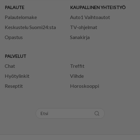
PALAUTE
KAUPALLINEN YHTEISTYÖ
Palautelomake
Auto1 Vaihtoautot
Keskustelu Suomi24:sta
TV-ohjelmat
Opastus
Sanakirja
PALVELUT
Chat
Treffit
Hyötylinkit
Viihde
Reseptit
Horoskooppi