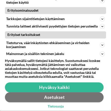
tietojen käyttö
01.05.2021 17:46
2
264
1
Erityisominaisuudet
Tarkkojen sijaintitietojen käyttäminen
JEESUS
Vastattu 7kk
Tunnista laitteet aktiivisesti pyydettyjen tietojen perusteella
Vääryyden tekijä tehköön edelleen vääryyttä, ja joka on
saastainen, saastukoon edelleen,
Erityiset tarkoitukset
”Vääryyden tekijä tehköön edelleen vääryyttä, ja joka
Tietoturva, väärinkäytösten ehkäiseminen ja virheiden
korjaaminen
on saastainen, saastukoon edelleen, ja joka on
vanhurskas, tehköön...
Mainonnan ja sisällön tekninen jakelu
27.04.2021 12:02
2
186
0
Hyväksymällä sallit tietojesi käsittelyn. Suostumuksesi koskee
tätä palvelua, hyväksymättä jättäminen voi vaikuttaa
asiakaskokemukseesi. Jotkut teknologiat saattavat perustella
tietojen käsittelyä oikeutetulla edulla, voit vastustaa tätä tai
muuttaa muita asetuksia klikkaamalla "Asetukset" linkkiä.
Hyväksy kaikki
Asetukset
Tietosuoja