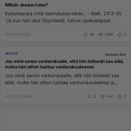
Milloin Jeesus tulee?
Katsotaanpa mitä raamatussa lukee.. - Matt. 24:3-35
"Ja kun hän istui Õljymäellä, tulivat opetuslapset
erikseen hänen ty...
07.11.2011 21:53
39
2259
0
JEESUS
Vastattu 6kk
Jos minä sanon vanhurskaalle, että hän totisesti saa elää,
mutta hän sitten luottaa vanhurskauteensa
Jos minä sanon vanhurskaalle, että hän totisesti saa
elää, mutta hän sitten luottaa vanhurskauteensa ja
tekee vääryyttä,...
01.05.2021 18:08
3
144
0