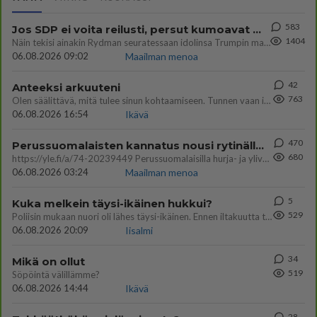
583
Jos SDP ei voita reilusti, persut kumoavat demokratian Suomesta
1404
Näin tekisi ainakin Rydman seuratessaan idolinsa Trumpin mallia https://www.is.fi/politiikka/art-2000012187244.html
06.08.2026 09:02
Maailman menoa
42
Anteeksi arkuuteni
763
Olen säälittävä, mitä tulee sinun kohtaamiseen. Tunnen vaan itseni todella epävarmaksi sun kanssa. Jos minun olisi pitän
06.08.2026 16:54
Ikävä
470
Perussuomalaisten kannatus nousi rytinällä Ylen tänään julkaisemassa tuoreimmassa gallup-kyselyssä.
680
https://yle.fi/a/74-20239449 Perussuomalaisilla hurja- ja ylivoimaisesti suurin nousu tässä uudessa Ylen gallupissa. Kyl
06.08.2026 03:24
Maailman menoa
5
Kuka melkein täysi-ikäinen hukkui?
529
Poliisin mukaan nuori oli lähes täysi-ikäinen. Ennen iltakuutta tulleen ilmoituksen mukaan ihminen oli joutunut mahdoll
06.08.2026 20:09
Iisalmi
34
Mikä on ollut
519
Söpöintä välillämme?
06.08.2026 14:44
Ikävä
28