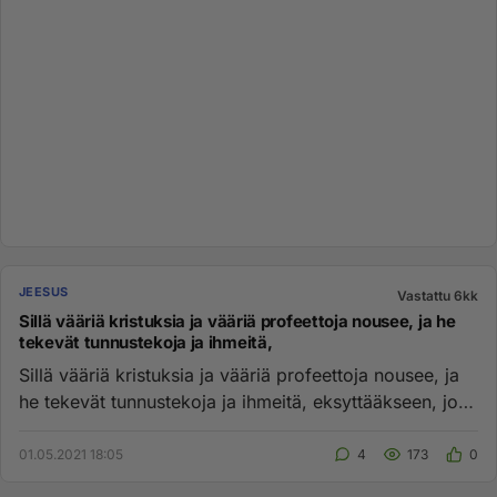
JEESUS
Vastattu 6kk
Sillä vääriä kristuksia ja vääriä profeettoja nousee, ja he
tekevät tunnustekoja ja ihmeitä,
Sillä vääriä kristuksia ja vääriä profeettoja nousee, ja
he tekevät tunnustekoja ja ihmeitä, eksyttääkseen, jos
mahdolli...
01.05.2021 18:05
4
173
0