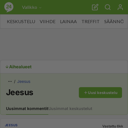
Valikko
KESKUSTELU
VIIHDE
LAINAA
TREFFIT
SÄÄNNÖT
Aihealueet
Jeesus
Jeesus
Uusi keskustelu
Uusimmat kommentit
Uusimmat keskustelut
JEESUS
Vastattu 6kk