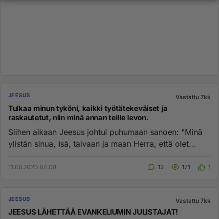
JEESUS
Vastattu 7kk
Tulkaa minun tyköni, kaikki työtätekeväiset ja
raskautetut, niin minä annan teille levon.
Siihen aikaan Jeesus johtui puhumaan sanoen: "Minä
ylistän sinua, Isä, taivaan ja maan Herra, että olet
salannut nämä vi...
11.08.2020 04:08
12
171
1
JEESUS
Vastattu 7kk
JEESUS LÄHETTÄÄ EVANKELIUMIN JULISTAJAT!