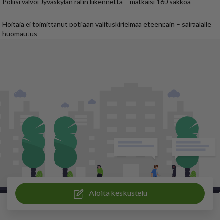
Poliisi valvoi Jyväskylän rallin liikennettä – mätkäisi 160 sakkoa
Hoitaja ei toimittanut potilaan valituskirjelmää eteenpäin – sairaalalle
huomautus
Aloita keskustelu