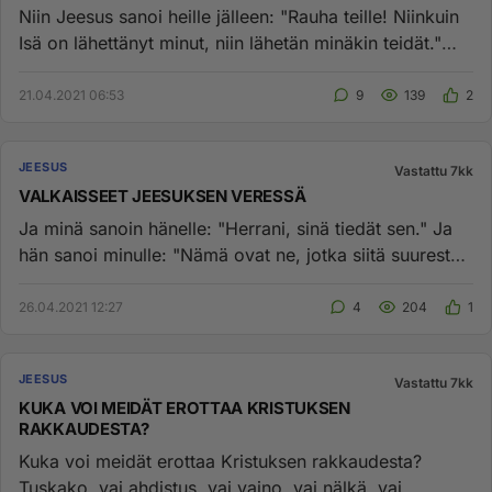
Niin Jeesus sanoi heille jälleen: "Rauha teille! Niinkuin
Isä on lähettänyt minut, niin lähetän minäkin teidät."
Joh 20:...
21.04.2021 06:53
9
139
2
JEESUS
Vastattu 7kk
VALKAISSEET JEESUKSEN VERESSÄ
Ja minä sanoin hänelle: "Herrani, sinä tiedät sen." Ja
hän sanoi minulle: "Nämä ovat ne, jotka siitä suuresta
ahdistukse...
26.04.2021 12:27
4
204
1
JEESUS
Vastattu 7kk
KUKA VOI MEIDÄT EROTTAA KRISTUKSEN
RAKKAUDESTA?
Kuka voi meidät erottaa Kristuksen rakkaudesta?
Tuskako, vai ahdistus, vai vaino, vai nälkä, vai