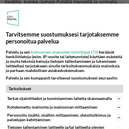
tiedätte, kuinka Jumala Pyhällä Hengellä ja voimalla oli
voidellut...
09.01.2020 22:48
13
621
1
Tarvitsemme suostumuksesi tarjotaksemme
JEESUS
Vastattu 7kk
personoitua palvelua
Silloin Herra ilmestyi Abramille ja sanoi: "Sinun
jälkeläisillesi minä annan tämän maan."
Palvelu ja sen
kolmannen osapuolen toimittajat (73)
keräävät
Silloin Herra ilmestyi Abramille ja sanoi: "Sinun
henkilötietoja (esim. IP-osoite tai laitetunniste) käyttäen evästeitä
ja muita teknisiä keinoja tietojen tallentamiseen ja lukemiseen
jälkeläisillesi minä annan tämän maan." Niin hän
laitteellasi tarjotakseen sinulle tarkoituksenmukaisia mainoksia
rakensi sinne alttari...
ja parhaan mahdollisen asiakaskokemuksen.
12.04.2021 18:23
8
149
2
Palvelu ja sen kumppanit tarvitsevat suostumuksesi seuraaviin:
Tarkoitukset
JEESUS
Vastattu 5v
Tarkat sijaintitiedot ja tunnistaminen laitetta skannaamalla
Eivätkö eksy ne, jotka hankitsevat pahaa? Mutta armo ja
Kohdennettu mainonta ja mainonnan mittaaminen
totuus niille, jotka hankitsevat hyvää!
Personoitu sisältö, sisällön mittaaminen, yleisötutkimus ja
Eivätkö eksy ne, jotka hankitsevat pahaa? Mutta armo
palvelujen kehittäminen
ja totuus niille, jotka hankitsevat hyvää!...
Tietojen tallentaminen laitteelle ja/tai laitteella olevien