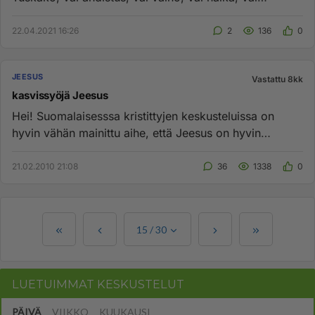
alastomuus, vai vaara, ...
22.04.2021 16:26
2
136
0
JEESUS
Vastattu 8kk
kasvissyöjä Jeesus
Hei! Suomalaisesssa kristittyjen keskusteluissa on
hyvin vähän mainittu aihe, että Jeesus on hyvin
todennäköisesti vo...
21.02.2010 21:08
36
1338
0
15
/
30
LUETUIMMAT KESKUSTELUT
PÄIVÄ
VIIKKO
KUUKAUSI