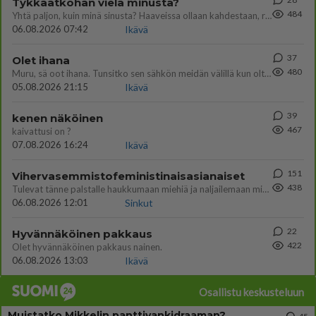
Tykkäätköhän vielä minusta?
484
Yhtä paljon, kuin minä sinusta? Haaveissa ollaan kahdestaan, rauhassa ja lähennytään fyysisesti ja tutustutaan syvemmin
06.08.2026 07:42
Ikävä
37
Olet ihana
480
Muru, sä oot ihana. Tunsitko sen sähkön meidän välillä kun oltiin ihan låhekkäin? 👩‍❤️‍👩❤️😼😘
05.08.2026 21:15
Ikävä
39
kenen näköinen
467
kaivattusi on ?
07.08.2026 16:24
Ikävä
151
Vihervasemmistofeministinaisasianaiset
438
Tulevat tänne palstalle haukkumaan miehiä ja naljailemaan miehelle, kehuvat olevansa heitä parempia. Itse asuvat MIEHE
06.08.2026 12:01
Sinkut
22
Hyvännäköinen pakkaus
422
Olet hyvännäköinen pakkaus nainen.
06.08.2026 13:03
Ikävä
Osallistu keskusteluun
Muistatko Mikkelin panttivankidraaman?