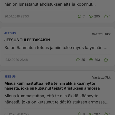
hän on lunastanut ahdistuksen alta ja koonnut
pakanamaista, id...
26.01.2019 23:03
7
205
1
JEESUS
Vastattu 6kk
JEESUS TULEE TAKAISIN
Se on Raamatun totuus ja niin tulee myös käymään....
17.12.2020 21:48
35
393
1
JEESUS
Vastattu 7kk
Minua kummastuttaa, että te niin äkkiä käännytte
hänestä, joka on kutsunut teidät Kristuksen armossa
Minua kummastuttaa, että te niin äkkiä käännytte
hänestä, joka on kutsunut teidät Kristuksen armossa,
pois toisenlaiseen...
03.12.2020 07:29
9
207
1