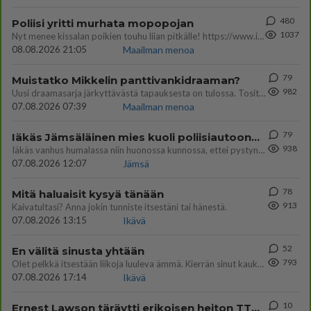
480
Poliisi yritti murhata mopopojan
1037
Nyt menee kissalan poikien touhu liian pitkälle! https://www.is.fi/kotimaa/art-2000012193221.html Karu video mopomiiti
08.08.2026 21:05
Maailman menoa
79
Muistatko Mikkelin panttivankidraaman?
982
Uusi draamasarja järkyttävästä tapauksesta on tulossa. Tositapahtumiin perustuva sarja ammentaa vuoden 1986 Mikkelin pan
07.08.2026 07:39
Maailman menoa
79
Iäkäs Jämsäläinen mies kuoli poliisiautoon matkalla Jyväskylän putkaan
938
Iäkäs vanhus humalassa niin huonossa kunnossa, ettei pystynyt huolehtimaan itsestään niin ainoa apu sillä hetkellä oli
07.08.2026 12:07
Jämsä
78
Mitä haluaisit kysyä tänään
913
Kaivatultasi? Anna jokin tunniste itsestäni tai hänestä.
07.08.2026 13:15
Ikävä
52
En välitä sinusta yhtään
793
Olet pelkkä itsestään liikoja luuleva ämmä. Kierrän sinut kaukaa nyt ja aina. Olit mulle pelkkä lelu vaan.
07.08.2026 17:14
Ikävä
10
Ernest Lawson täräytti erikoisen heiton TTK-lehdistötilaisuudessa: " Onko tässä tarkoituksena...?"