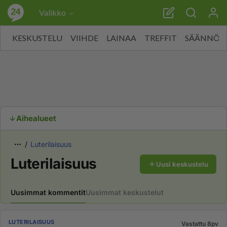
Valikko
KESKUSTELU
VIIHDE
LAINAA
TREFFIT
SÄÄNNÖT
Aihealueet
Luterilaisuus
Luterilaisuus
Uusi keskustelu
Uusimmat kommentit
Uusimmat keskustelut
LUTERILAISUUS
Vastattu 8pv