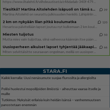
https://www.iltalehti.fi/viihdeuutiset/a/c46da6ab-340f-4790-aaa7-0865eed2336 Yrityksen konkurssihakemus on tullut kärä
Tiesitkö? Martina Aitolehden isäpuoli on tämä suosittu laulaja
39
Martina Aitolehti on seurattu julkisuuden henkilö. Lähipiiriin mahtuu muitakin tunnettuja henkilöitä. Tiesitkö, että Ma
2 km on nykyään liian pitkä koulumatka
120
Hesarissa päivitellään lapset joutuu nyt kulkemaan 2 km kouluun jösses. Ruostefillarilla tuo matka menee vaikka miten äk
Miesten tuijotus
50
Mutta mies vain tuijottaa, siinä vaiheessa käännän itse pään pois. Mikä juttu? Yleensä jos joku tuijottaa tai katsoo, hä
Uusioperheen aikuiset lapset tyhjentää jääkaapin käydessään
66
Miten selvittäisitte seuraavan ongelman, meillä on uusioperhe, minulla teini-ikäiset lapset ja puolisolla aikuiset, jotk
STARA.FI
Kaikki kerralla: Uusi nenäsumute suojaa flunssilta ja allergioilta
Poliisi huolestui mopoilijoiden ilmiöstä – aiheuttaa vaaraa itselle ja
muille
Tutkimus: Nykyisät erilaisia kuin heidän isänsä – vanhemmuuteen
panostetaan enemmän