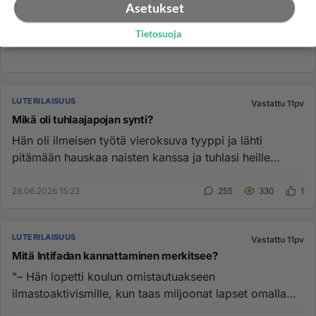
Asetukset
Tietosuoja
LUTERILAISUUS
Vastattu 11pv
Mikä oli tuhlaajapojan synti?
Hän oli ilmeisen työtä vieroksuva tyyppi ja lähti
pitämään hauskaa naisten kanssa ja tuhlasi heille
kaikki rahansa. Er...
28.06.2026 15:23
255
330
1
LUTERILAISUUS
Vastattu 11pv
Mitä Intifadan kannattaminen merkitsee?
"– Hän lopetti koulun omistautuakseen
ilmastoaktivismille, kun taas miljoonat lapset omalla
alueellani joutuvat keskeytt...