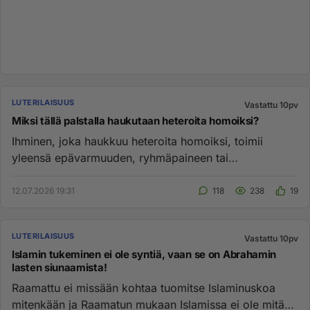
LUTERILAISUUS
Vastattu 10pv
Miksi tällä palstalla haukutaan heteroita homoiksi?
Ihminen, joka haukkuu heteroita homoiksi, toimii
yleensä epävarmuuden, ryhmäpaineen tai
tiedonpuutteen vuoksi, ja käyttä...
12.07.2026 19:31
118
238
19
LUTERILAISUUS
Vastattu 10pv
Islamin tukeminen ei ole syntiä, vaan se on Abrahamin
lasten siunaamista!
Raamattu ei missään kohtaa tuomitse Islaminuskoa
mitenkään ja Raamatun mukaan Islamissa ei ole mitään