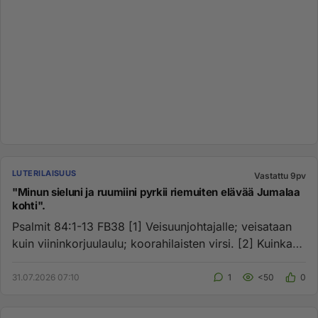
LUTERILAISUUS
Vastattu 9pv
"Minun sieluni ja ruumiini pyrkii riemuiten elävää Jumalaa
kohti".
Psalmit 84:1-13 FB38 [1] Veisuunjohtajalle; veisataan
kuin viininkorjuulaulu; koorahilaisten virsi. [2] Kuinka
ihanat ...
31.07.2026 07:10
1
<50
0