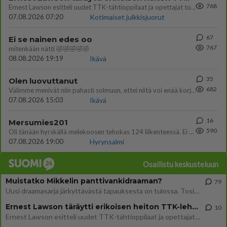
768
Ernest Lawson esitteli uudet TTK-tähtioppilaat ja opettajat torstaina 6.8. lehdistölle. Tulevalla kaudella on yksi hausk
07.08.2026 07:20
Kotimaiset julkkisjuorut
67
Ei se nainen edes oo
767
mitenkään nätti 🤣🤣🤣🤣🤣
08.08.2026 19:19
Ikävä
35
Olen luovuttanut
682
Välimme menivät niin pahasti solmuun, ettei niitä voi enää korjata. On aika jatkaa elämässä eteenpäin. Toivon sulle kaik
07.08.2026 15:03
Ikävä
16
Mersumies201
590
Oli tänään hyrskällä melekoosen tehokas 124 liikenteessä. Ei paljon vastamäki haitannu....
07.08.2026 19:00
Hyrynsalmi
Osallistu keskusteluun
Muistatko Mikkelin panttivankidraaman?
79
Uusi draamasarja järkyttävästä tapauksesta on tulossa. Tositapahtumiin perustuva sarja ammentaa vuoden 1986 Mikkelin pan
Ernest Lawson täräytti erikoisen heiton TTK-lehdistötilaisuudessa: " Onko tässä tarkoituksena...?"
10
Ernest Lawson esitteli uudet TTK-tähtioppilaat ja opettajat torstaina 6.8. lehdistölle. Tulevalla kaudella on yksi hausk