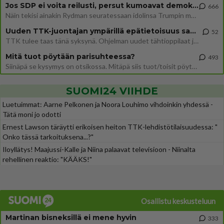
Jos SDP ei voita reilusti, persut kumoavat demokratian Suomesta
666
Näin tekisi ainakin Rydman seuratessaan idolinsa Trumpin mallia https://www.is.fi/politiikka/art-2000012187244.html
Uuden TTK-juontajan ympärillä epätietoisuus sakenee - Nyt MTV hämmentää soppaa
52
TTK tulee taas tänä syksynä. Ohjelman uudet tähtioppilaat julkistetaan torstaina 6. elokuuta klo 14 alkavassa lehdistö
Mitä tuot pöytään parisuhteessa?
493
Siinäpä se kysymys on otsikossa. Mitäpä siis tuot/toisit pöytään parisuhteessa? Oletko mies vai nainen? Koetko sen mitä
SUOMI24 VIIHDE
Luetuimmat: Aarne Pelkonen ja Noora Louhimo vihdoinkin yhdessä -
Tätä moni jo odotti
Ernest Lawson täräytti erikoisen heiton TTK-lehdistötilaisuudessa: "
Onko tässä tarkoituksena...?"
Iloyllätys! Maajussi-Kalle ja Niina palaavat televisioon - Niinalta
rehellinen reaktio: "KÄÄKS!"
Osallistu keskusteluun
Martinan bisneksillä ei mene hyvin
333