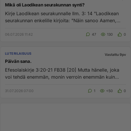
Mikä oli Laodikean seurakunnan synti?
Kirje Laodikean seurakunnalle Ilm. 3: 14 "Laodikean
seurakunnan enkelille kirjoita: "Näin sanoo Aamen,
uskollinen ja l...
06.07.2026 11:42
47
130
0
LUTERILAISUUS
Vastattu 9pv
Päivän sana.
Efesolaiskirje 3:20-21 FB38 [20] Mutta hänelle, joka
voi tehdä enemmän, monin verroin enemmän kuin
kaikki, mitä me anomm...
31.07.2026 07:00
1
<50
0