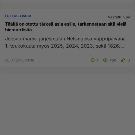
LUTERILAISUUS
Vastattu 9pv
Täällä on otettu tärkeä asia esille, tarkennetaan sitä vielä
hieman lisää
Jeesus-marssi järjestetään Helsingissä vappupäivänä
1. toukokuuta myös 2025, 2024, 2023, sekä 1826.
Tapahtuma on kristit...
30.07.2026 13:38
1
<50
0