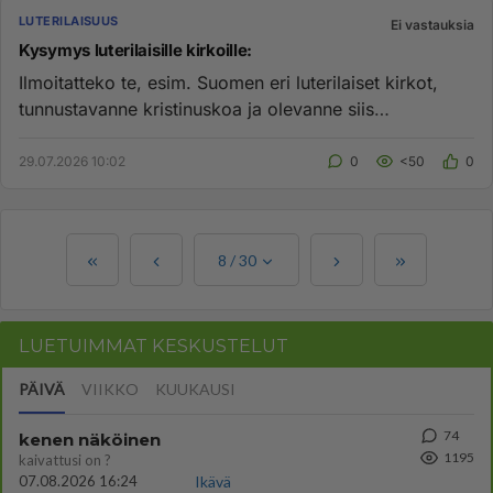
LUTERILAISUUS
Ei vastauksia
Kysymys luterilaisille kirkoille:
Ilmoitatteko te, esim. Suomen eri luterilaiset kirkot,
tunnustavanne kristinuskoa ja olevanne siis
uskonnollinen, kristi...
29.07.2026 10:02
0
<50
0
8
/
30
LUETUIMMAT KESKUSTELUT
PÄIVÄ
VIIKKO
KUUKAUSI
74
kenen näköinen
1195
kaivattusi on ?
07.08.2026 16:24
Ikävä