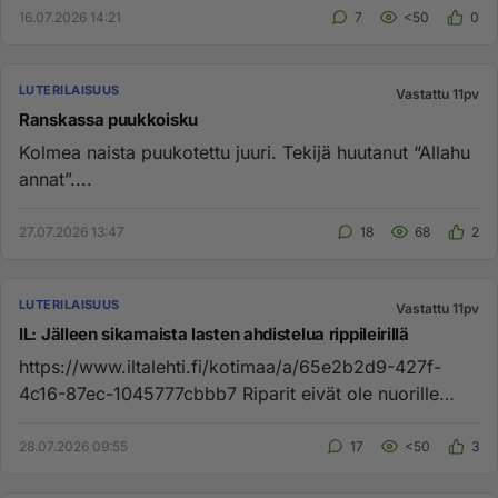
16.07.2026 14:21
7
<50
0
LUTERILAISUUS
Vastattu 11pv
Ranskassa puukkoisku
Kolmea naista puukotettu juuri. Tekijä huutanut “Allahu
annat”....
27.07.2026 13:47
18
68
2
LUTERILAISUUS
Vastattu 11pv
IL: Jälleen sikamaista lasten ahdistelua rippileirillä
https://www.iltalehti.fi/kotimaa/a/65e2b2d9-427f-
4c16-87ec-1045777cbbb7 Riparit eivät ole nuorille
enää turvallinen pai...
28.07.2026 09:55
17
<50
3