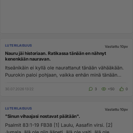
LUTERILAISUUS
Vastattu 10pv
Nauru jäi historiaan. Ratikassa tänään en nähnyt
kenenkään nauravan.
Itseänikäin ei kyllä ole naurattanut tänään vähääkään.
Puurokin paloi pohjaan, vaikka enhän minä tänään
keittänytkään, m...
30.07.2026 13:22
3
<50
0
LUTERILAISUUS
Vastattu 10pv
"Sinun vihaajasi nostavat päätään".
Psalmit 83:1-19 FB38 [1] Laulu, Aasafin virsi. [2]
Jumala, älä ole niin ääneti, älä ole vaiti, älä ole,