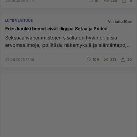
29.06.2026 07:11
97
253
15
LUTERILAISUUS
Vastattu 10pv
Edes kaukki homot eivät diggaa Setaa ja Prideä
Seksuaalivähemmistöjen sisällä on hyvin erilaisia
arvomaailmoja, poliittisia näkemyksiä ja elämäntapoja,
minkä vuoksi ka...
25.06.2026 17:18
109
221
20