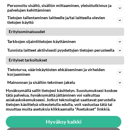
Personoitu sisältö, sisällön mittaaminen, yleisötutkimus ja
palvelujen kehittäminen
Tietojen tallentaminen laitteelle ja/tai laitteella olevien
LUTERILAISUUS
Ei vastauksia
tietojen käyttö
Voiko Jumala kasvaa Jumalana
Erityisominaisuudet
Raamatun joka päiväisenä tietolähteenä korvannut
Seiska ja muutamat muut lehdet kertovat usein
Tarkkojen sijaintitietojen käyttäminen
haastateltaviensa suulla,...
Tunnista laitteet aktiivisesti pyydettyjen tietojen perusteella
29.07.2026 14:52
0
<50
0
Erityiset tarkoitukset
Tietoturva, väärinkäytösten ehkäiseminen ja virheiden
korjaaminen
Mainonnan ja sisällön tekninen jakelu
Hyväksymällä sallit tietojesi käsittelyn. Suostumuksesi koskee
tätä palvelua, hyväksymättä jättäminen voi vaikuttaa
asiakaskokemukseesi. Jotkut teknologiat saattavat perustella
tietojen käsittelyä oikeutetulla edulla, voit vastustaa tätä tai
muuttaa muita asetuksia klikkaamalla "Asetukset" linkkiä.
Hyväksy kaikki