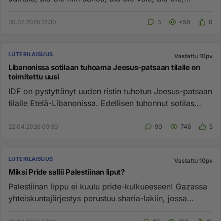
Jumala, niin hi...
30.07.2026 12:30
3
<50
0
LUTERILAISUUS
Vastattu 10pv
Libanonissa sotilaan tuhoama Jeesus-patsaan tilalle on
toimitettu uusi
IDF on pystyttänyt uuden ristin tuhotun Jeesus-patsaan
tilalle Etelä-Libanonissa. Edellisen tuhonnut sotilas
sekä teon...
22.04.2026 09:30
90
746
5
LUTERILAISUUS
Vastattu 10pv
Miksi Pride sallii Palestiinan liput?
Palestiinan lippu ei kuulu pride-kulkueeseen! Gazassa
yhteiskuntajärjestys perustuu sharia-lakiin, jossa
homoseksuaalisu...