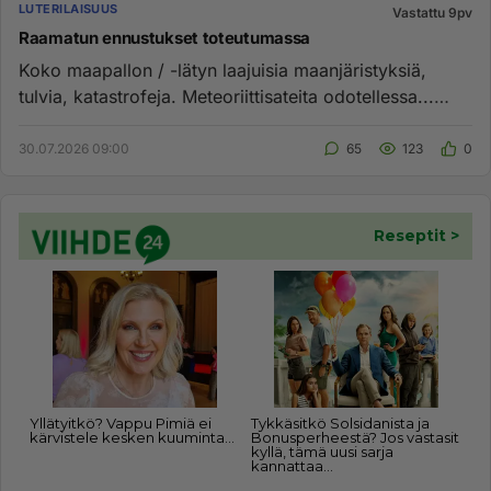
LUTERILAISUUS
Vastattu 9pv
Raamatun ennustukset toteutumassa
Koko maapallon / -lätyn laajuisia maanjäristyksiä,
tulvia, katastrofeja. Meteoriittisateita odotellessa...
Markus 13: h...
30.07.2026 09:00
65
123
0