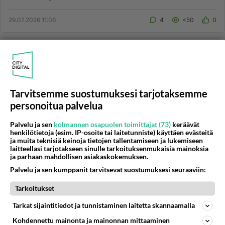
syntistä. Päinvast...
29.07.2026 11:06
4
<50
0
LUTERILAISUUS
Vastattu 10pv
Ollaanko taivaassa millaisessa olomuodossa?
Luonnollisestikkaan ei liharuumista vaan jonkinlaisia
Tarvitsemme suostumuksesi tarjotaksemme
valo-olentoja. Puhuminen ja syöminen ei tietenkään
personoitua palvelua
onnistu kun ei ...
29.07.2026 06:11
20
73
0
Palvelu ja sen
kolmannen osapuolen toimittajat (73)
keräävät
henkilötietoja (esim. IP-osoite tai laitetunniste) käyttäen evästeitä
ja muita teknisiä keinoja tietojen tallentamiseen ja lukemiseen
laitteellasi tarjotakseen sinulle tarkoituksenmukaisia mainoksia
LUTERILAISUUS
Vastattu 10pv
ja parhaan mahdollisen asiakaskokemuksen.
Se mies jota Jeesus rakasti, lepäsi aterioitaessa
Palvelu ja sen kumppanit tarvitsevat suostumuksesi seuraaviin:
Jeesuksen syliä vasten. Raamattu yksiselitteisesti
Hepr. 5 7 Ja lihansa päivinä hän väkevällä huudolla ja
Tarkoitukset
kyynelillä uhrasi rukouksia ja anomuksia sille, joka voi
Tarkat sijaintitiedot ja tunnistaminen laitetta skannaamalla
hänet ku...
Kohdennettu mainonta ja mainonnan mittaaminen
29.07.2026 14:19
6
<50
0