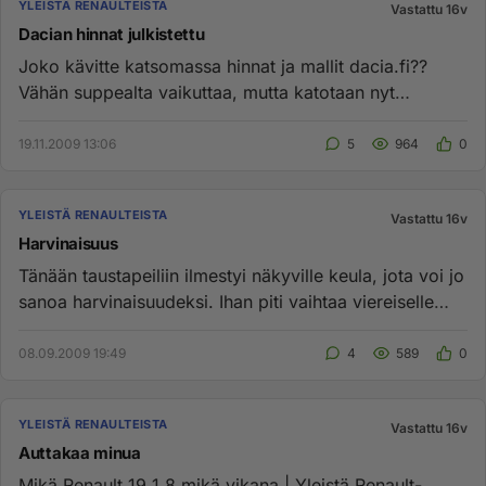
YLEISTÄ RENAULTEISTA
Vastattu 16v
Dacian hinnat julkistettu
Joko kävitte katsomassa hinnat ja mallit dacia.fi??
Vähän suppealta vaikuttaa, mutta katotaan nyt
innostuuko suomalaiset...
19.11.2009 13:06
5
964
0
YLEISTÄ RENAULTEISTA
Vastattu 16v
Harvinaisuus
Tänään taustapeiliin ilmestyi näkyville keula, jota voi jo
sanoa harvinaisuudeksi. Ihan piti vaihtaa viereiselle
kaistal...
08.09.2009 19:49
4
589
0
YLEISTÄ RENAULTEISTA
Vastattu 16v
Auttakaa minua
Mikä Renault 19 1,8 mikä vikana | Yleistä Renault-