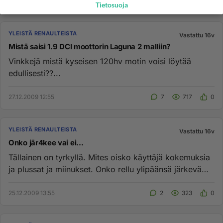
Tietosuoja
YLEISTÄ RENAULTEISTA
Vastattu 16v
Mistä saisi 1.9 DCI moottorin Laguna 2 malliin?
Vinkkejä mistä kyseisen 120hv motin voisi löytää
edullisesti??...
27.12.2009 12:55
7
717
0
YLEISTÄ RENAULTEISTA
Vastattu 16v
Onko jär4kee vai ei...
Tällainen on tyrkyllä. Mites oisko käyttäjä kokemuksia
ja plussat ja miinukset. Onko rellu ylipäänsä järkevä
hankinta. S...
25.12.2009 13:55
2
323
0