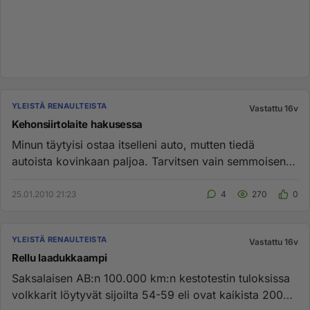
YLEISTÄ RENAULTEISTA
Vastattu 16v
Kehonsiirtolaite hakusessa
Minun täytyisi ostaa itselleni auto, mutten tiedä
autoista kovinkaan paljoa. Tarvitsen vain semmoisen
auton, joka ei ole...
25.01.2010 21:23
4
270
0
YLEISTÄ RENAULTEISTA
Vastattu 16v
Rellu laadukkaampi
Saksalaisen AB:n 100.000 km:n kestotestin tuloksissa
volkkarit löytyvät sijoilta 54-59 eli ovat kaikista 2000-