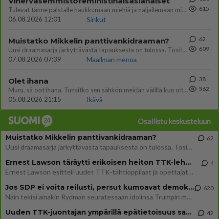
Vihervasemmistofeministinaisasianaiset
615
Tulevat tänne palstalle haukkumaan miehiä ja naljailemaan miehelle, kehuvat olevansa heitä parempia. Itse asuvat MIEHE
06.08.2026 12:01
Sinkut
62
Muistatko Mikkelin panttivankidraaman?
609
Uusi draamasarja järkyttävästä tapauksesta on tulossa. Tositapahtumiin perustuva sarja ammentaa vuoden 1986 Mikkelin pan
07.08.2026 07:39
Maailman menoa
38
Olet ihana
562
Muru, sä oot ihana. Tunsitko sen sähkön meidän välillä kun oltiin ihan låhekkäin? 👩‍❤️‍👩❤️😼😘
05.08.2026 21:15
Ikävä
Osallistu keskusteluun
Muistatko Mikkelin panttivankidraaman?
62
Uusi draamasarja järkyttävästä tapauksesta on tulossa. Tositapahtumiin perustuva sarja ammentaa vuoden 1986 Mikkelin pan
Ernest Lawson täräytti erikoisen heiton TTK-lehdistötilaisuudessa: " Onko tässä tarkoituksena...?"
4
Ernest Lawson esitteli uudet TTK-tähtioppilaat ja opettajat torstaina 6.8. lehdistölle. Tulevalla kaudella on yksi hausk
Jos SDP ei voita reilusti, persut kumoavat demokratian Suomesta
620
Näin tekisi ainakin Rydman seuratessaan idolinsa Trumpin mallia https://www.is.fi/politiikka/art-2000012187244.html
Uuden TTK-juontajan ympärillä epätietoisuus sakenee - Nyt MTV hämmentää soppaa
42