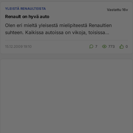
YLEISTÄ RENAULTEISTA
Vastattu 16v
Renault on hyvä auto
Olen eri mieltä yleisestä mielipiteestä Renaultien
suhteen. Kaikissa autoissa on vikoja, toisissa
enemmän toisissa vähem...
15.12.2009 19:10
7
773
0