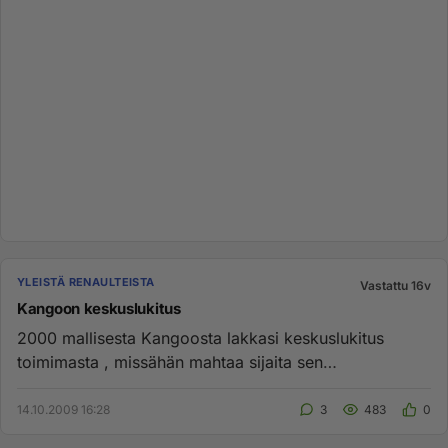
YLEISTÄ RENAULTEISTA
Vastattu 16v
Kangoon keskuslukitus
2000 mallisesta Kangoosta lakkasi keskuslukitus
toimimasta , missähän mahtaa sijaita sen
ohjausyksikkö, jos vaikka on jo...
14.10.2009 16:28
3
483
0