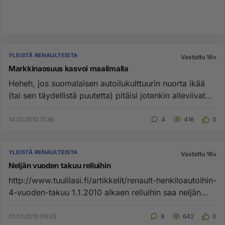
YLEISTÄ RENAULTEISTA
Vastattu 16v
Markkinaosuus kasvoi maailmalla
Heheh, jos suomalaisen autoilukulttuurin nuorta ikää
(tai sen täydellistä puutetta) pitäisi jotenkin alleviivata
niin re...
14.01.2010 11:36
4
416
0
YLEISTÄ RENAULTEISTA
Vastattu 16v
Neljän vuoden takuu relluihin
http://www.tuulilasi.fi/artikkelit/renault-henkiloautoihin-
4-vuoden-takuu 1.1.2010 alkaen relluihin saa neljän
vuoden t...
01.01.2010 09:33
8
642
0