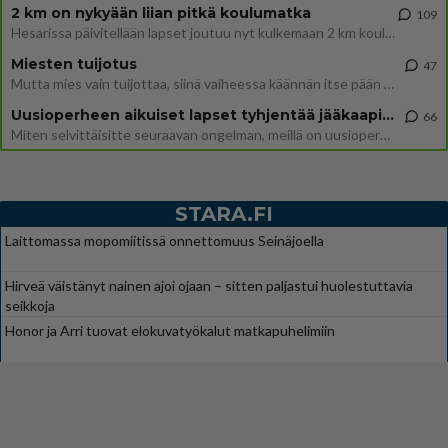
2 km on nykyään liian pitkä koulumatka
109
Hesarissa päivitellään lapset joutuu nyt kulkemaan 2 km kouluun jösses. Ruostefillarilla tuo matka menee vaikka miten äk
Miesten tuijotus
47
Mutta mies vain tuijottaa, siinä vaiheessa käännän itse pään pois. Mikä juttu? Yleensä jos joku tuijottaa tai katsoo, hä
Uusioperheen aikuiset lapset tyhjentää jääkaapin käydessään
66
Miten selvittäisitte seuraavan ongelman, meillä on uusioperhe, minulla teini-ikäiset lapset ja puolisolla aikuiset, jotk
STARA.FI
Laittomassa mopomiitissä onnettomuus Seinäjoella
Hirveä väistänyt nainen ajoi ojaan – sitten paljastui huolestuttavia
seikkoja
Honor ja Arri tuovat elokuvatyökalut matkapuhelimiin