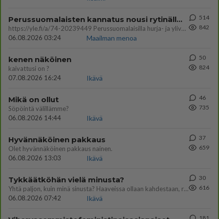
514
Perussuomalaisten kannatus nousi rytinällä Ylen tänään julkaisemassa tuoreimmassa gallup-kyselyssä.
842
https://yle.fi/a/74-20239449 Perussuomalaisilla hurja- ja ylivoimaisesti suurin nousu tässä uudessa Ylen gallupissa. Kyl
06.08.2026 03:24
Maailman menoa
50
kenen näköinen
824
kaivattusi on ?
07.08.2026 16:24
Ikävä
46
Mikä on ollut
735
Söpöintä välillämme?
06.08.2026 14:44
Ikävä
37
Hyvännäköinen pakkaus
659
Olet hyvännäköinen pakkaus nainen.
06.08.2026 13:03
Ikävä
30
Tykkäätköhän vielä minusta?
616
Yhtä paljon, kuin minä sinusta? Haaveissa ollaan kahdestaan, rauhassa ja lähennytään fyysisesti ja tutustutaan syvemmin
06.08.2026 07:42
Ikävä
181