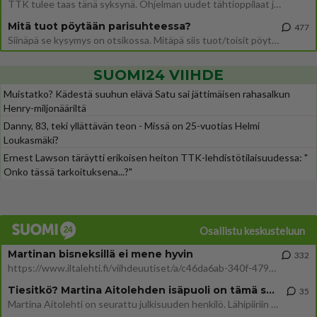
TTK tulee taas tänä syksynä. Ohjelman uudet tähtioppilaat julkistetaan torstaina 6. elokuuta klo 14 alkavassa lehdistö
Mitä tuot pöytään parisuhteessa?
477
Siinäpä se kysymys on otsikossa. Mitäpä siis tuot/toisit pöytään parisuhteessa? Oletko mies vai nainen? Koetko sen mitä
SUOMI24 VIIHDE
Muistatko? Kädestä suuhun elävä Satu sai jättimäisen rahasalkun
Henry-miljonääriltä
Danny, 83, teki yllättävän teon - Missä on 25-vuotias Helmi
Loukasmäki?
Ernest Lawson täräytti erikoisen heiton TTK-lehdistötilaisuudessa: "
Onko tässä tarkoituksena...?"
Osallistu keskusteluun
Martinan bisneksillä ei mene hyvin
332
https://www.iltalehti.fi/viihdeuutiset/a/c46da6ab-340f-4790-aaa7-0865eed2336 Yrityksen konkurssihakemus on tullut kärä
Tiesitkö? Martina Aitolehden isäpuoli on tämä suosittu laulaja
35
Martina Aitolehti on seurattu julkisuuden henkilö. Lähipiiriin mahtuu muitakin tunnettuja henkilöitä. Tiesitkö, että Ma