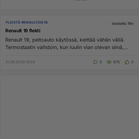
YLEISTÄ RENAULTEISTA
Vastattu 16v
Renault 19 flekti
Renault 19, peltoauto käytössä, keittää vähän väliä.
Termostaatin vaihdoin, kun luulin vian olevan siinä,
keittää yhä, j...
31.08.2009 16:24
5
675
0