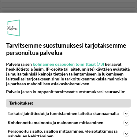
YLEISTÄ RENAULTEISTA
Vastattu 16v
Renault Megane Scenic 2.0 -97
Nyt kovilla pakkasilla ei ajettu kahteen päivään ja akku
tyhjeni.Voiko millä tahansa autolla antaa siihen virtaa ja
Tarvitsemme suostumuksesi tarjotaksemme
ohje...
personoitua palvelua
05.01.2010 14:58
2
249
0
Palvelu ja sen
kolmannen osapuolen toimittajat (73)
keräävät
henkilötietoja (esim. IP-osoite tai laitetunniste) käyttäen evästeitä
ja muita teknisiä keinoja tietojen tallentamiseen ja lukemiseen
YLEISTÄ RENAULTEISTA
Vastattu 16v
laitteellasi tarjotakseen sinulle tarkoituksenmukaisia mainoksia
renault käyntihäiriö
ja parhaan mahdollisen asiakaskokemuksen.
Onko tietoa/kokemuksia Scenicin
Palvelu ja sen kumppanit tarvitsevat suostumuksesi seuraaviin:
käyntiongelmista.Mulla auto sammuu kesken ajon,ei
Tarkoitukset
meinaa lähteä käyntiin kunnolla,kun sa...
05.01.2010 08:44
1
513
0
Tarkat sijaintitiedot ja tunnistaminen laitetta skannaamalla
Kohdennettu mainonta ja mainonnan mittaaminen
Personoitu sisältö, sisällön mittaaminen, yleisötutkimus ja
YLEISTÄ RENAULTEISTA
Vastattu 16v
palvelujen kehittäminen