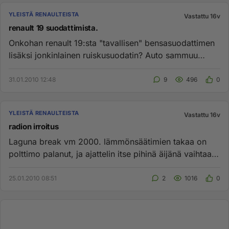
YLEISTÄ RENAULTEISTA
Vastattu 16v
renault 19 suodattimista.
Onkohan renault 19:sta "tavallisen" bensasuodattimen
lisäksi jonkinlainen ruiskusuodatin? Auto sammuu
välillä eikä lähde...
31.01.2010 12:48
9
496
0
YLEISTÄ RENAULTEISTA
Vastattu 16v
radion irroitus
Laguna break vm 2000. lämmönsäätimien takaa on
polttimo palanut, ja ajattelin itse pihinä äijänä vaihtaa
sen. Se vaatii ...
25.01.2010 08:51
2
1016
0