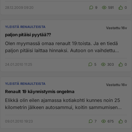
luvulla te...
28.12.2009 09:20
9
591
0
YLEISTÄ RENAULTEISTA
Vastattu 16v
paljon pitäisi pyytää??
Olen myymassä omaa renault 19:toista. Ja en tiedä
paljon pitäisi laittaa hinnaksi. Autoon on vaihdettu
paljon uutta osaa...
24.01.2010 11:25
5
303
0
YLEISTÄ RENAULTEISTA
Vastattu 16v
Renault 19 käynnistymis ongelma
Elikkä olin eilen ajamassa kotiakohti kunnes noin 25
kilometrin jälkeen autosammui, koitin sammumisen
jälkeen startata, ...
09.01.2010 19:23
7
675
0