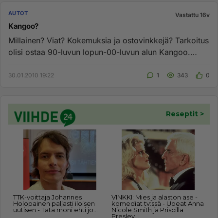
AUTOT
Vastattu 16v
Kangoo?
Millainen? Viat? Kokemuksia ja ostovinkkejä? Tarkoitus
olisi ostaa 90-luvun lopun-00-luvun alun Kangoo.
Ehkä....
30.01.2010 19:22
1
343
0