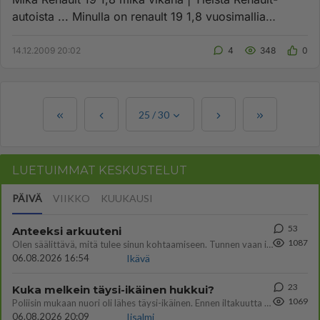
autoista ... Minulla on renault 19 1,8 vuosimallia
1994.Nyt on tullu...
14.12.2009 20:02
4
348
0
25
/
30
LUETUIMMAT KESKUSTELUT
PÄIVÄ
VIIKKO
KUUKAUSI
53
Anteeksi arkuuteni
1087
Olen säälittävä, mitä tulee sinun kohtaamiseen. Tunnen vaan itseni todella epävarmaksi sun kanssa. Jos minun olisi pitän
06.08.2026 16:54
Ikävä
23
Kuka melkein täysi-ikäinen hukkui?
1069
Poliisin mukaan nuori oli lähes täysi-ikäinen. Ennen iltakuutta tulleen ilmoituksen mukaan ihminen oli joutunut mahdoll
06.08.2026 20:09
Iisalmi