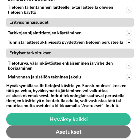
renault 19 jäähdytysjärjestä
Tietojen tallentaminen laitteelle ja/tai laitteella olevien
tietojen käyttö
Mistä voisi johtua tälläinen oire renault 19 1.4energy
e7j moottorissa jäähdytys nesteet häviävät jonnekkin
Erityisominaisuudet
onko mahdoll...
Tarkkojen sijaintitietojen käyttäminen
25.12.2009 02:09
7
707
0
Tunnista laitteet aktiivisesti pyydettyjen tietojen perusteella
Erityiset tarkoitukset
Tietoturva, väärinkäytösten ehkäiseminen ja virheiden
korjaaminen
Mainonnan ja sisällön tekninen jakelu
Hyväksymällä sallit tietojesi käsittelyn. Suostumuksesi koskee
tätä palvelua, hyväksymättä jättäminen voi vaikuttaa
asiakaskokemukseesi. Jotkut teknologiat saattavat perustella
tietojen käsittelyä oikeutetulla edulla, voit vastustaa tätä tai
muuttaa muita asetuksia klikkaamalla "Asetukset" linkkiä.
Hyväksy kaikki
Asetukset