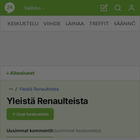
Valikko
KESKUSTELU
VIIHDE
LAINAA
TREFFIT
SÄÄNNÖT
Aihealueet
Yleistä Renaulteista
Yleistä Renaulteista
Uusi keskustelu
Uusimmat kommentit
Uusimmat keskustelut