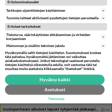
Muistatko? Kädestä suuhun elävä Satu sai jättimäisen rahasalkun
Erityisominaisuudet
Henry-miljonääriltä
Tarkkojen sijaintitietojen käyttäminen
Danny, 83, teki yllättävän teon - Missä on 25-vuotias Helmi
Loukasmäki?
Tunnista laitteet aktiivisesti pyydettyjen tietojen perusteella
Ernest Lawson täräytti erikoisen heiton TTK-lehdistötilaisuudessa: "
Erityiset tarkoitukset
Onko tässä tarkoituksena...?"
Tietoturva, väärinkäytösten ehkäiseminen ja virheiden
korjaaminen
Mainonnan ja sisällön tekninen jakelu
Osallistu keskusteluun
Hyväksymällä sallit tietojesi käsittelyn. Suostumuksesi koskee
tätä palvelua, hyväksymättä jättäminen voi vaikuttaa
Martinan bisneksillä ei mene hyvin
332
asiakaskokemukseesi. Jotkut teknologiat saattavat perustella
https://www.iltalehti.fi/viihdeuutiset/a/c46da6ab-340f-4790-aaa7-0865eed2336 Yrityksen konkurssihakemus on tullut kärä
tietojen käsittelyä oikeutetulla edulla, voit vastustaa tätä tai
muuttaa muita asetuksia klikkaamalla "Asetukset" linkkiä.
Tiesitkö? Martina Aitolehden isäpuoli on tämä suosittu laulaja
35
Martina Aitolehti on seurattu julkisuuden henkilö. Lähipiiriin mahtuu muitakin tunnettuja henkilöitä. Tiesitkö, että Ma
Hyväksy kaikki
2 km on nykyään liian pitkä koulumatka
109
Hesarissa päivitellään lapset joutuu nyt kulkemaan 2 km kouluun jösses. Ruostefillarilla tuo matka menee vaikka miten äk
Asetukset
Miesten tuijotus
46
Tietosuoja
Mutta mies vain tuijottaa, siinä vaiheessa käännän itse pään pois. Mikä juttu? Yleensä jos joku tuijottaa tai katsoo, hä
Uusioperheen aikuiset lapset tyhjentää jääkaapin käydessään
66