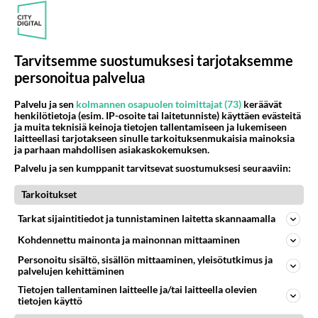
38
Olet ihana
562
Muru, sä oot ihana. Tunsitko sen sähkön meidän välillä kun oltiin ihan låhekkäin? 👩‍❤️‍👩❤️😼😘
05.08.2026 21:15
Ikävä
Tarvitsemme suostumuksesi tarjotaksemme
personoitua palvelua
Osallistu keskusteluun
Palvelu ja sen
kolmannen osapuolen toimittajat (73)
keräävät
Muistatko Mikkelin panttivankidraaman?
62
henkilötietoja (esim. IP-osoite tai laitetunniste) käyttäen evästeitä
Uusi draamasarja järkyttävästä tapauksesta on tulossa. Tositapahtumiin perustuva sarja ammentaa vuoden 1986 Mikkelin pan
ja muita teknisiä keinoja tietojen tallentamiseen ja lukemiseen
laitteellasi tarjotakseen sinulle tarkoituksenmukaisia mainoksia
Ernest Lawson täräytti erikoisen heiton TTK-lehdistötilaisuudessa: " Onko tässä tarkoituksena...?"
4
ja parhaan mahdollisen asiakaskokemuksen.
Ernest Lawson esitteli uudet TTK-tähtioppilaat ja opettajat torstaina 6.8. lehdistölle. Tulevalla kaudella on yksi hausk
Palvelu ja sen kumppanit tarvitsevat suostumuksesi seuraaviin:
Jos SDP ei voita reilusti, persut kumoavat demokratian Suomesta
620
Tarkoitukset
Näin tekisi ainakin Rydman seuratessaan idolinsa Trumpin mallia https://www.is.fi/politiikka/art-2000012187244.html
Uuden TTK-juontajan ympärillä epätietoisuus sakenee - Nyt MTV hämmentää soppaa
Tarkat sijaintitiedot ja tunnistaminen laitetta skannaamalla
42
TTK tulee taas tänä syksynä. Ohjelman uudet tähtioppilaat julkistetaan torstaina 6. elokuuta klo 14 alkavassa lehdistö
Kohdennettu mainonta ja mainonnan mittaaminen
Mitä tuot pöytään parisuhteessa?
477
Personoitu sisältö, sisällön mittaaminen, yleisötutkimus ja
Siinäpä se kysymys on otsikossa. Mitäpä siis tuot/toisit pöytään parisuhteessa? Oletko mies vai nainen? Koetko sen mitä
palvelujen kehittäminen
Tietojen tallentaminen laitteelle ja/tai laitteella olevien
tietojen käyttö
SUOMI24 VIIHDE