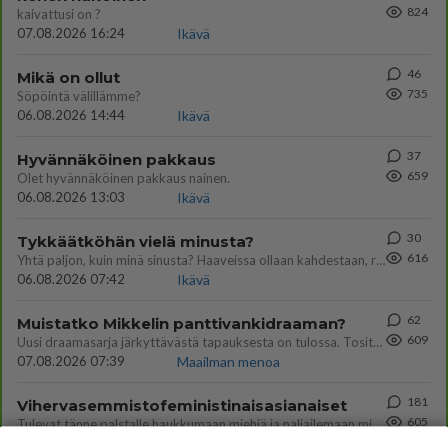
824
kaivattusi on ?
07.08.2026 16:24
Ikävä
46
Mikä on ollut
735
Söpöintä välillämme?
06.08.2026 14:44
Ikävä
37
Hyvännäköinen pakkaus
659
Olet hyvännäköinen pakkaus nainen.
06.08.2026 13:03
Ikävä
30
Tykkäätköhän vielä minusta?
616
Yhtä paljon, kuin minä sinusta? Haaveissa ollaan kahdestaan, rauhassa ja lähennytään fyysisesti ja tutustutaan syvemmin
06.08.2026 07:42
Ikävä
62
Muistatko Mikkelin panttivankidraaman?
609
Uusi draamasarja järkyttävästä tapauksesta on tulossa. Tositapahtumiin perustuva sarja ammentaa vuoden 1986 Mikkelin pan
07.08.2026 07:39
Maailman menoa
181
Vihervasemmistofeministinaisasianaiset
605
Tulevat tänne palstalle haukkumaan miehiä ja naljailemaan miehelle, kehuvat olevansa heitä parempia. Itse asuvat MIEHE
06.08.2026 12:01
Sinkut