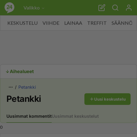
Valikko
KESKUSTELU
VIIHDE
LAINAA
TREFFIT
SÄÄNNÖT
Aihealueet
Petankki
Petankki
Uusi keskustelu
Uusimmat kommentit
Uusimmat keskustelut
0