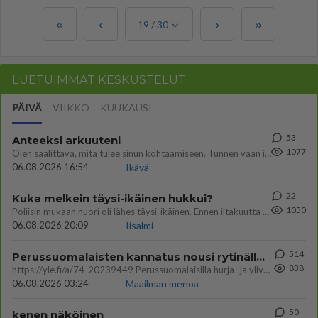
19
/
30
LUETUIMMAT KESKUSTELUT
PÄIVÄ
VIIKKO
KUUKAUSI
53
Anteeksi arkuuteni
1077
Olen säälittävä, mitä tulee sinun kohtaamiseen. Tunnen vaan itseni todella epävarmaksi sun kanssa. Jos minun olisi pitän
06.08.2026 16:54
Ikävä
22
Kuka melkein täysi-ikäinen hukkui?
1050
Poliisin mukaan nuori oli lähes täysi-ikäinen. Ennen iltakuutta tulleen ilmoituksen mukaan ihminen oli joutunut mahdoll
06.08.2026 20:09
Iisalmi
514
Perussuomalaisten kannatus nousi rytinällä Ylen tänään julkaisemassa tuoreimmassa gallup-kyselyssä.
838
https://yle.fi/a/74-20239449 Perussuomalaisilla hurja- ja ylivoimaisesti suurin nousu tässä uudessa Ylen gallupissa. Kyl
06.08.2026 03:24
Maailman menoa
50
kenen näköinen