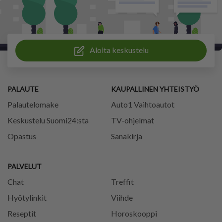
Aloita keskustelu
PALAUTE
KAUPALLINEN YHTEISTYÖ
Palautelomake
Auto1 Vaihtoautot
Keskustelu Suomi24:sta
TV-ohjelmat
Opastus
Sanakirja
PALVELUT
Chat
Treffit
Hyötylinkit
Viihde
Reseptit
Horoskooppi