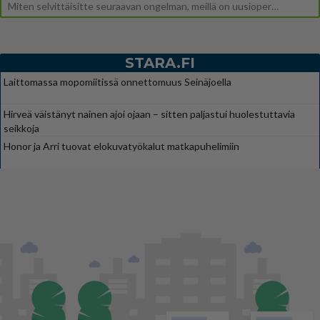
Miten selvittäisitte seuraavan ongelman, meillä on uusioperhe, minulla teini-ikäiset lapset ja puolisolla aikuiset, jotk
STARA.FI
Laittomassa mopomiitissä onnettomuus Seinäjoella
Hirveä väistänyt nainen ajoi ojaan – sitten paljastui huolestuttavia
seikkoja
Honor ja Arri tuovat elokuvatyökalut matkapuhelimiin