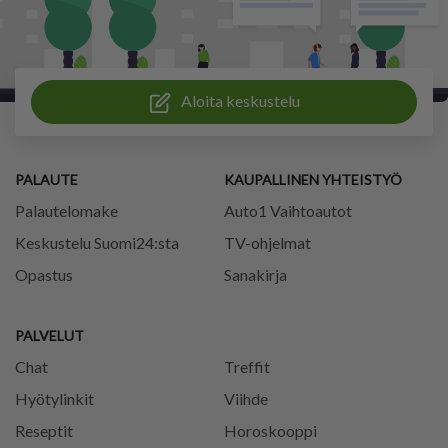
Aloita keskustelu
PALAUTE
KAUPALLINEN YHTEISTYÖ
Palautelomake
Auto1 Vaihtoautot
Keskustelu Suomi24:sta
TV-ohjelmat
Opastus
Sanakirja
PALVELUT
Chat
Treffit
Hyötylinkit
Viihde
Reseptit
Horoskooppi