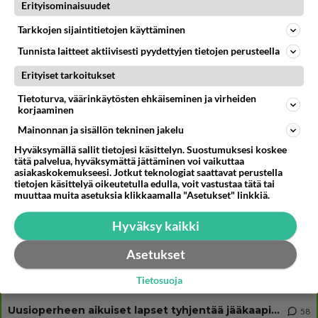
Muistatko? Kädestä suuhun elävä Satu sai jättimäisen rahasalkun
Erityisominaisuudet
Henry-miljonääriltä
Tarkkojen sijaintitietojen käyttäminen
Tiesitkö? Martina Aitolehden isäpuoli on tämä suosittu laulaja
Tunnista laitteet aktiivisesti pyydettyjen tietojen perusteella
Muistatko Hyvät, pahat ja rumat? Tämä leffa tv:ssä herättää
Erityiset tarkoitukset
kohusarjan henkiin
Tietoturva, väärinkäytösten ehkäiseminen ja virheiden
korjaaminen
Mainonnan ja sisällön tekninen jakelu
Osallistu keskusteluun
Hyväksymällä sallit tietojesi käsittelyn. Suostumuksesi koskee
tätä palvelua, hyväksymättä jättäminen voi vaikuttaa
Martinan bisneksillä ei mene hyvin
331
asiakaskokemukseesi. Jotkut teknologiat saattavat perustella
https://www.iltalehti.fi/viihdeuutiset/a/c46da6ab-340f-4790-aaa7-0865eed2336 Yrityksen konkurssihakemus on tullut kärä
tietojen käsittelyä oikeutetulla edulla, voit vastustaa tätä tai
muuttaa muita asetuksia klikkaamalla "Asetukset" linkkiä.
Tiesitkö? Martina Aitolehden isäpuoli on tämä suosittu laulaja
34
Martina Aitolehti on seurattu julkisuuden henkilö. Lähipiiriin mahtuu muitakin tunnettuja henkilöitä. Tiesitkö, että Ma
Hyväksy kaikki
2 km on nykyään liian pitkä koulumatka
107
Hesarissa päivitellään lapset joutuu nyt kulkemaan 2 km kouluun jösses. Ruostefillarilla tuo matka menee vaikka miten äk
Asetukset
Miesten tuijotus
45
Tietosuoja
Mutta mies vain tuijottaa, siinä vaiheessa käännän itse pään pois. Mikä juttu? Yleensä jos joku tuijottaa tai katsoo, hä
Uusioperheen aikuiset lapset tyhjentää jääkaapin käydessään
58