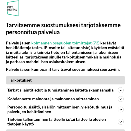
160
Vihervasemmistofeministinaisasianaiset
494
Tulevat tänne palstalle haukkumaan miehiä ja naljailemaan miehelle, kehuvat olevansa heitä parempia. Itse asuvat MIEHE
06.08.2026 12:01
Sinkut
Tarvitsemme suostumuksesi tarjotaksemme
personoitua palvelua
Osallistu keskusteluun
Palvelu ja sen
kolmannen osapuolen toimittajat (73)
keräävät
Muistatko Mikkelin panttivankidraaman?
53
henkilötietoja (esim. IP-osoite tai laitetunniste) käyttäen evästeitä
Uusi draamasarja järkyttävästä tapauksesta on tulossa. Tositapahtumiin perustuva sarja ammentaa vuoden 1986 Mikkelin pan
ja muita teknisiä keinoja tietojen tallentamiseen ja lukemiseen
laitteellasi tarjotakseen sinulle tarkoituksenmukaisia mainoksia
Ernest Lawson täräytti erikoisen heiton TTK-lehdistötilaisuudessa: " Onko tässä tarkoituksena...?"
3
ja parhaan mahdollisen asiakaskokemuksen.
Ernest Lawson esitteli uudet TTK-tähtioppilaat ja opettajat torstaina 6.8. lehdistölle. Tulevalla kaudella on yksi hausk
Palvelu ja sen kumppanit tarvitsevat suostumuksesi seuraaviin:
Jos SDP ei voita reilusti, persut kumoavat demokratian Suomesta
614
Tarkoitukset
Näin tekisi ainakin Rydman seuratessaan idolinsa Trumpin mallia https://www.is.fi/politiikka/art-2000012187244.html
Uuden TTK-juontajan ympärillä epätietoisuus sakenee - Nyt MTV hämmentää soppaa
Tarkat sijaintitiedot ja tunnistaminen laitetta skannaamalla
36
TTK tulee taas tänä syksynä. Ohjelman uudet tähtioppilaat julkistetaan torstaina 6. elokuuta klo 14 alkavassa lehdistö
Kohdennettu mainonta ja mainonnan mittaaminen
Mitä tuot pöytään parisuhteessa?
459
Personoitu sisältö, sisällön mittaaminen, yleisötutkimus ja
Siinäpä se kysymys on otsikossa. Mitäpä siis tuot/toisit pöytään parisuhteessa? Oletko mies vai nainen? Koetko sen mitä
palvelujen kehittäminen
Tietojen tallentaminen laitteelle ja/tai laitteella olevien
tietojen käyttö
SUOMI24 VIIHDE