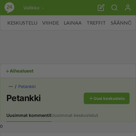
Valikko
KESKUSTELU
VIIHDE
LAINAA
TREFFIT
SÄÄNNÖT
Aihealueet
Petankki
Petankki
Uusi keskustelu
Uusimmat kommentit
Uusimmat keskustelut
0