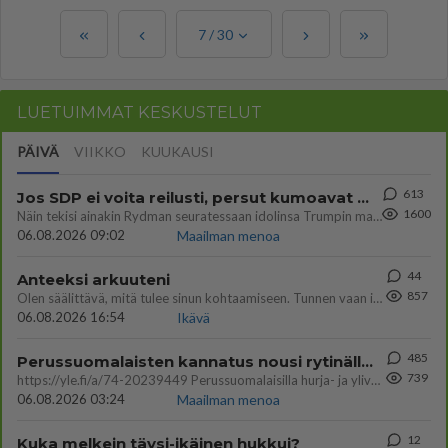
7
/
30
LUETUIMMAT KESKUSTELUT
PÄIVÄ
VIIKKO
KUUKAUSI
613
Jos SDP ei voita reilusti, persut kumoavat demokratian Suomesta
1600
Näin tekisi ainakin Rydman seuratessaan idolinsa Trumpin mallia https://www.is.fi/politiikka/art-2000012187244.html
06.08.2026 09:02
Maailman menoa
44
Anteeksi arkuuteni
857
Olen säälittävä, mitä tulee sinun kohtaamiseen. Tunnen vaan itseni todella epävarmaksi sun kanssa. Jos minun olisi pitän
06.08.2026 16:54
Ikävä
485
Perussuomalaisten kannatus nousi rytinällä Ylen tänään julkaisemassa tuoreimmassa gallup-kyselyssä.
739
https://yle.fi/a/74-20239449 Perussuomalaisilla hurja- ja ylivoimaisesti suurin nousu tässä uudessa Ylen gallupissa. Kyl
06.08.2026 03:24
Maailman menoa
12
Kuka melkein täysi-ikäinen hukkui?