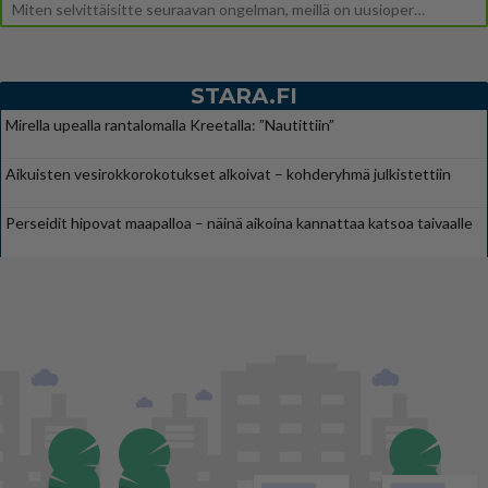
Miten selvittäisitte seuraavan ongelman, meillä on uusioperhe, minulla teini-ikäiset lapset ja puolisolla aikuiset, jotk
STARA.FI
Mirella upealla rantalomalla Kreetalla: ”Nautittiin”
Aikuisten vesirokkorokotukset alkoivat – kohderyhmä julkistettiin
Perseidit hipovat maapalloa – näinä aikoina kannattaa katsoa taivaalle