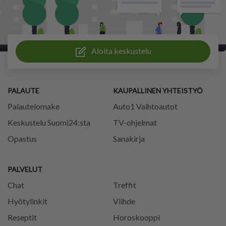
Aloita keskustelu
PALAUTE
KAUPALLINEN YHTEISTYÖ
Palautelomake
Auto1 Vaihtoautot
Keskustelu Suomi24:sta
TV-ohjelmat
Opastus
Sanakirja
PALVELUT
Chat
Treffit
Hyötylinkit
Viihde
Reseptit
Horoskooppi