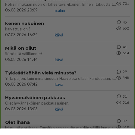
701
Poliisin mukaan nuori oli lähes täysi-ikäinen. Ennen iltakuutta tulleen ilmoituksen mukaan ihminen oli joutunut mahdoll
06.08.2026 20:09
Iisalmi
45
kenen näköinen
652
kaivattusi on ?
07.08.2026 16:24
Ikävä
41
Mikä on ollut
614
Söpöintä välillämme?
06.08.2026 14:44
Ikävä
29
Tykkäätköhän vielä minusta?
548
Yhtä paljon, kuin minä sinusta? Haaveissa ollaan kahdestaan, rauhassa ja lähennytään fyysisesti ja tutustutaan syvemmin
06.08.2026 07:42
Ikävä
31
Hyvännäköinen pakkaus
516
Olet hyvännäköinen pakkaus nainen.
06.08.2026 13:03
Ikävä
37
Olet ihana
510
Muru, sä oot ihana. Tunsitko sen sähkön meidän välillä kun oltiin ihan låhekkäin? 👩‍❤️‍👩❤️😼😘
05.08.2026 21:15
Ikävä