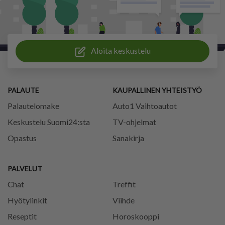
Aloita keskustelu
PALAUTE
KAUPALLINEN YHTEISTYÖ
Palautelomake
Auto1 Vaihtoautot
Keskustelu Suomi24:sta
TV-ohjelmat
Opastus
Sanakirja
PALVELUT
Chat
Treffit
Hyötylinkit
Viihde
Reseptit
Horoskooppi