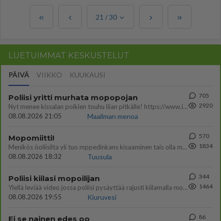
21
/
30
LUETUIMMAT KESKUSTELUT
PÄIVÄ
VIIKKO
KUUKAUSI
705
Poliisi yritti murhata mopopojan
2920
Nyt menee kissalan poikien touhu liian pitkälle! https://www.is.fi/kotimaa/art-2000012193221.html Karu video mopomiiti
08.08.2026 21:05
Maailman menoa
570
Mopomiitti!
1834
Menikös öoliisilta yli tuo mppedinkans kisaaminen tais olla melkoinen riski vahigoittaa tarpeettomasti jopa kuolla tuoss
08.08.2026 18:32
Tuusula
344
Poliisi kiilasi mopoilijan
1464
Ylellä leviää video jossa poliisi pysäyttää rajusti kiilamalla mopo pojan. Toivottavasti poliisi ottaa tuosta mallia myö
08.08.2026 19:55
Kiuruvesi
86
Ei se nainen edes oo