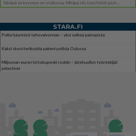
Siinäpä se kysymys on otsikossa. Mitäpä siis tuot/toisit pöytään parisuhteessa? Oletko mies vai nainen? Koetko sen mitä
STARA.FI
Poliisi käynnisti tehovalvonnan – yksi selkeä painopiste
Kaksi skootterikuskia pakeni poliisia Oulussa
Miljoonan euron lottokuponki roskiin – jätehuollon työntekijät
pelastivat