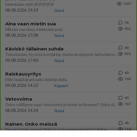
1437
mitenkään nätti 🤣🤣🤣🤣🤣
08.08.2026 19:19
Ikävä
58
Aina vaan mietin sua
953
Miksen saa sinua mielestäni pois
08.08.2026 17:08
Ikävä
68
Käviskö tällainen suhde
855
Tutustutaan, fyysistä kontaktia, mutta ensijaisesti tarkoituksena ei ole aloittaa mitään virallista tai rikkoa mitään? E
09.08.2026 17:40
Ikävä
40
Raiskausyritys
768
Eilen laajallakankaalla lenkkipolulla.
09.08.2026 14:22
Kajaani
40
Vetovoima
767
Onko välillänne suuri vetovoima ja miten se ilmenee? Onko siitä haittaa?
08.08.2026 14:24
Ikävä
48
Nainen. Onko meissä
714
Sinusta jotain samaa? Näköä tai luonteenpiirteitä? Utelias
07.08.2026 21:51
Ikävä