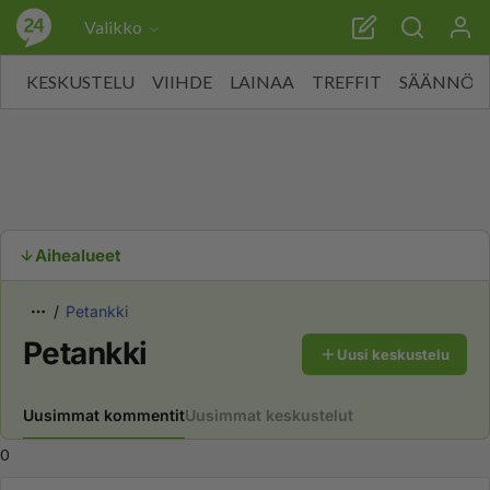
Valikko
KESKUSTELU
VIIHDE
LAINAA
TREFFIT
SÄÄNNÖT
Aihealueet
Petankki
Petankki
Uusi keskustelu
Uusimmat kommentit
Uusimmat keskustelut
0