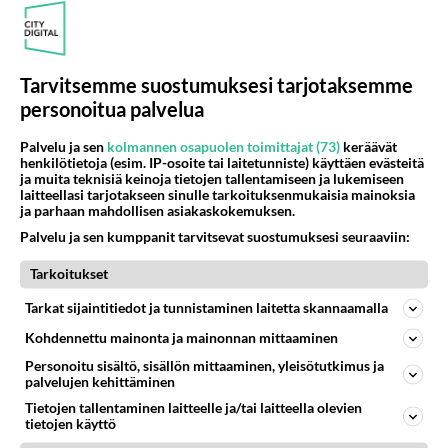
46
Onko täällä ketään
704
Joka kaipaa M alkuista? Millä kirjaimella nimesi alkaa?
08.08.2026 19:54
Ikävä
Tarvitsemme suostumuksesi tarjotaksemme
personoitua palvelua
Osallistu keskusteluun
Palvelu ja sen
kolmannen osapuolen toimittajat (73)
keräävät
Poutalan onnettomuus
45
henkilötietoja (esim. IP-osoite tai laitetunniste) käyttäen evästeitä
https://www.mtvuutiset.fi/artikkeli/ministeri-mika-poutala-vakavassa-onnettomuudessa/9375980 Kumma kun jutussa ei manit
ja muita teknisiä keinoja tietojen tallentamiseen ja lukemiseen
laitteellasi tarjotakseen sinulle tarkoituksenmukaisia mainoksia
Missä on Sofia Virta? Loistaa poissaolollaan Erikoisjoukot uudelta kaudelta
24
ja parhaan mahdollisen asiakaskokemuksen.
Vihreiden puheenjohtaja, kansanedustaja Sofia Virta pääsi otsikoihin, kun tieto hänen osallistumisestaan Erikoisjoukot-k
Palvelu ja sen kumppanit tarvitsevat suostumuksesi seuraaviin:
Valheet Ceutan kriisistä leviävät
219
Tarkoitukset
"Lukuisat suomenkieliset tilit ovat jakaneet videota todisteena siitä, että siirtolaisjoukot aiheuttavat edelleen Ceutas
Tänään tv:ssä: Salatut elämät palaa kesätauolta - Tässä hieman juonipaljastuksia
Tarkat sijaintitiedot ja tunnistaminen laitetta skannaamalla
1
Pihlajakatu 23 B on täynnä naurua, itkua, rakkautta ja suuria salaisuuksia. Suomalaisten yksi pitkäikäisimmistä draamas
Kohdennettu mainonta ja mainonnan mittaaminen
Esko Eerikäinen lopetti testosteronit kesäksi - Tämä ikävä vaikutus iski heti
1
Personoitu sisältö, sisällön mittaaminen, yleisötutkimus ja
Juontaja, mediapersoona ja entinen Scandinavian Hunks -tanssija Esko Eerikäinen on tunnettu avoimuudestaan. Nyt Eerikäi
palvelujen kehittäminen
Tietojen tallentaminen laitteelle ja/tai laitteella olevien
tietojen käyttö
SUOMI24 VIIHDE