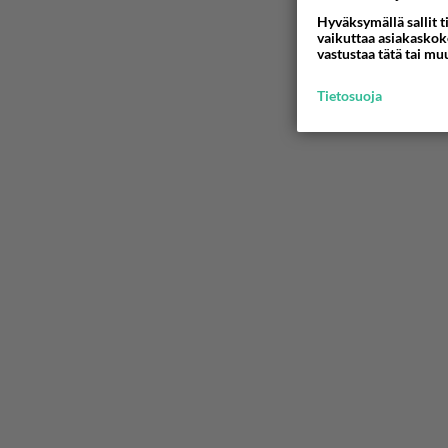
Hyväksymällä sallit t
vaikuttaa asiakaskoke
vastustaa tätä tai mu
Tietosuoja