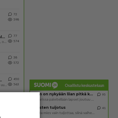
72
598
77
Kiteen Pallon superpesisjoukkue pelaa huumeiden vaikutuksen alaisena
574
Huumerikos. Yleisesti uskotaan, että se seikka, että eräs KiPan pelaaja kärähtää huumeista, on vain jäävuoren huippu. M
38
572
450
ä Ylen tänään julkaisemassa tuoreimmassa gallup-kyselyssä.
563
https://yle.fi/a/74-20239449 Perussuomalaisilla hurja- ja ylivoimaisesti suurin nousu tässä uudessa Ylen gallupissa. Kyl
Osallistu keskusteluun
2 km on nykyään liian pitkä koulumatka
95
Hesarissa päivitellään lapset joutuu nyt kulkemaan 2 km kouluun jösses. Ruostefillarilla tuo matka menee vaikka miten äk
Miesten tuijotus
41
Mutta mies vain tuijottaa, siinä vaiheessa käännän itse pään pois. Mikä juttu? Yleensä jos joku tuijottaa tai katsoo, hä
a