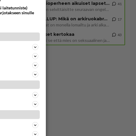
Uusioperheen aikuiset lapset tyhjentää jääkaapin käydessään
41
i laitetunniste)
Miten selvittäisitte seuraavan ongelman, meillä on uusioperhe, minulla teini-ikäiset lapset ja puolisolla aikuiset, jotk
arjotakseen sinulle
GALLUP: Mikä on arkiruokabravuurisi?
17
Lomat on monella lomailtu ja arki alkaa. Se voi tarkoittaa myös sitä, että grillailut on grillattu ja palataan arjen ruo
Naiset kertokaa
43
Miksi se että mies on seksuaalinen ja haluaa seksiä ja te olette hänen mielestänne haluttava on vastenmielistä? Mikä sii