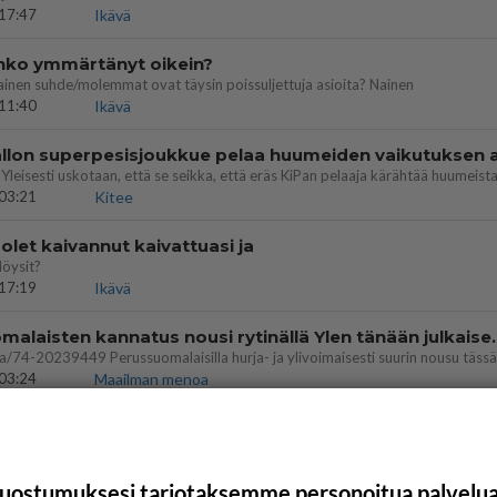
17:47
Ikävä
enko ymmärtänyt oikein?
ainen suhde/molemmat ovat täysin poissuljettuja asioita? Nainen
11:40
Ikävä
03:21
Kitee
let kaivannut kaivattuasi ja
löysit?
17:19
Ikävä
Perussuomalaisten kannatus nousi rytinäll
03:24
Maailman menoa
uostumuksesi tarjotaksemme personoitua palvelu