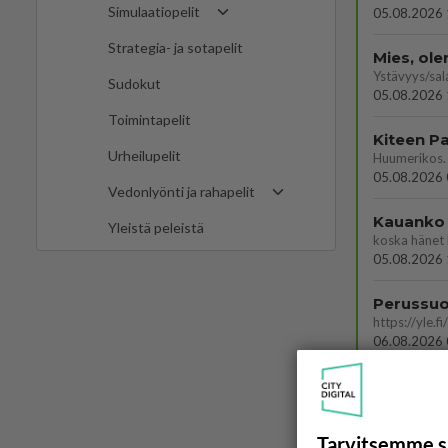
Simulaatiopelit
05.08.2026 
Strategia- ja sotapelit
Mies, ol
Ystävyys/sal
Sudokut
05.08.2026 
Toimintapelit
Urheilupelit
05.08.2026 
Vedonlyönti ja rahapelit
Kauanko o
Yleistä peleistä
koska hänet 
05.08.2026 
06.08.2026 
Tarvitsemme s