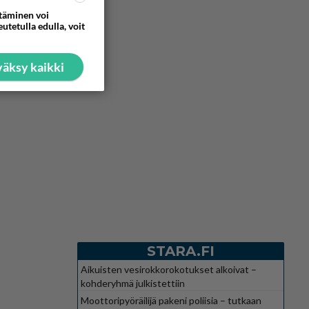
ttäminen voi
utetulla edulla, voit
äksy kaikki
STARA.FI
Aikuisten vesirokkorokotukset alkoivat –
kohderyhmä julkistettiin
Moottoripyöräilijä pakeni poliisia – tutkaan