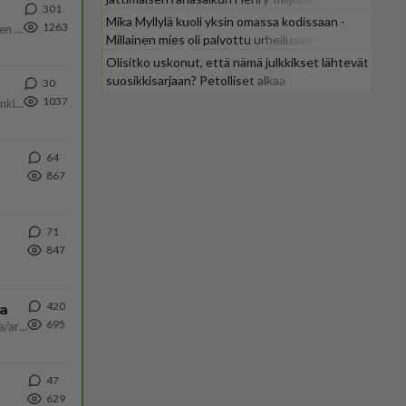
301
Mika Myllylä kuoli yksin omassa kodissaan -
1263
https://www.iltalehti.fi/viihdeuutiset/a/c46da6ab-340f-4790-aaa7-0865eed2336 Yrityksen konkurssihakemus on tullut kärä
Millainen mies oli palvottu urheilusankari?
Olisitko uskonut, että nämä julkkikset lähtevät
suosikkisarjaan? Petolliset alkaa
30
jättiyllätyksellä
1037
Martina Aitolehti on seurattu julkisuuden henkilö. Lähipiiriin mahtuu muitakin tunnettuja henkilöitä. Tiesitkö, että Ma
64
867
71
847
420
ta
695
Näin tekisi ainakin Rydman seuratessaan idolinsa Trumpin mallia https://www.is.fi/politiikka/art-2000012187244.html
47
629