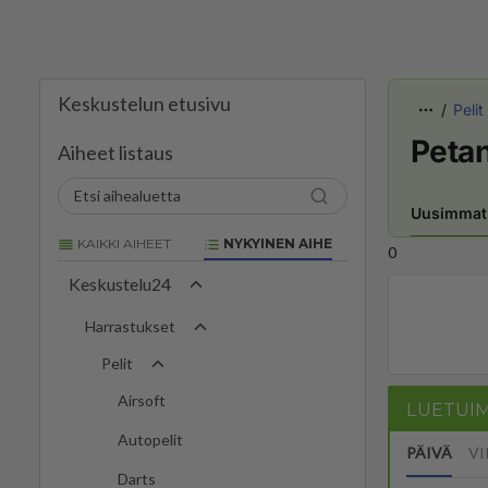
Keskustelun etusivu
Pelit
Petan
Aiheet listaus
Uusimmat
KAIKKI AIHEET
NYKYINEN AIHE
0
Keskustelu24
Harrastukset
Pelit
Airsoft
LUETUI
Autopelit
PÄIVÄ
VI
Darts