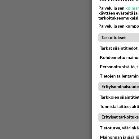
Palvelu ja sen
kolman
käyttäen evästeitä ja
tarkoituksenmukaisi
Palvelu ja sen kumpp
Tarkoitukset
Tarkat sijaintitiedo
Kohdennettu mainon
Personoitu sisältö, 
Tietojen tallentamine
Erityisominaisuude
Tarkkojen sijaintiti
Tunnista laitteet akt
Erityiset tarkoituks
Tietoturva, väärink
Mainonnan ja sisäll