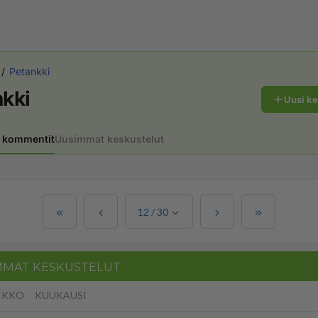
Petankki
kki
Uusi k
 kommentit
Uusimmat keskustelut
12
/
30
MMAT KESKUSTELUT
IKKO
KUUKAUSI