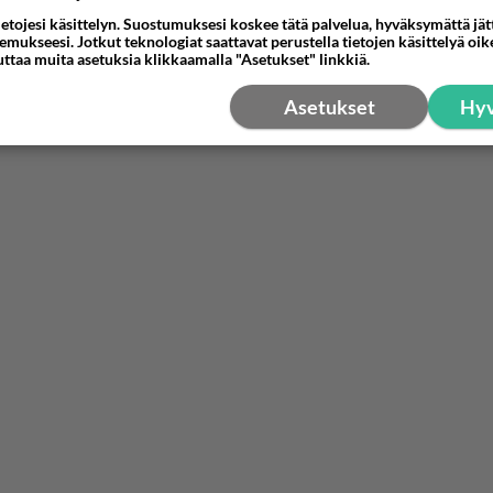
ietojesi käsittelyn. Suostumuksesi koskee tätä palvelua, hyväksymättä jä
mukseesi. Jotkut teknologiat saattavat perustella tietojen käsittelyä oike
uttaa muita asetuksia klikkaamalla "Asetukset" linkkiä.
Asetukset
Hyv