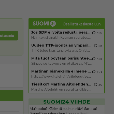
Osallistu keskusteluun
Jos SDP ei voita reilusti, persut kumoavat demokratian Suomesta
420
eskustelu
Näin tekisi ainakin Rydman seuratessaan idolinsa Trumpin mallia https://www.is.fi/politiikka/art-2000012187244.html
Uuden TTK-juontajan ympärillä epätietoisuus sakenee - Nyt MTV hämmentää soppaa
28
TTK tulee taas tänä syksynä. Ohjelman uudet tähtioppilaat julkistetaan torstaina 6. elokuuta klo 14 alkavassa lehdistö
Mitä tuot pöytään parisuhteessa?
425
Siinäpä se kysymys on otsikossa. Mitäpä siis tuot/toisit pöytään parisuhteessa? Oletko mies vai nainen? Koetko sen mitä
Martinan bisneksillä ei mene hyvin
301
https://www.iltalehti.fi/viihdeuutiset/a/c46da6ab-340f-4790-aaa7-0865eed2336 Yrityksen konkurssihakemus on tullut kärä
Tiesitkö? Martina Aitolehden isäpuoli on tämä suosittu laulaja
30
Martina Aitolehti on seurattu julkisuuden henkilö. Lähipiiriin mahtuu muitakin tunnettuja henkilöitä. Tiesitkö, että Ma
SUOMI24 VIIHDE
Muistatko? Kädestä suuhun elävä Satu sai
jättimäisen rahasalkun Henry-miljonääriltä