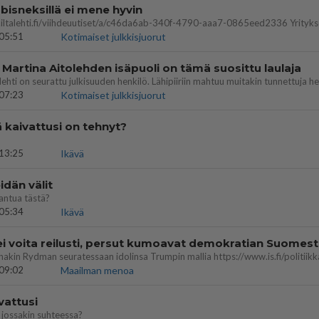
bisneksillä ei mene hyvin
05:51
Kotimaiset julkkisjuorut
 Martina Aitolehden isäpuoli on tämä suosittu laulaja
07:23
Kotimaiset julkkisjuorut
ä kaivattusi on tehnyt?
13:25
Ikävä
dän välit
antua tästä?
05:34
Ikävä
ei voita reilusti, persut kumoavat demokratian Suomes
09:02
Maailman menoa
vattusi
jossakin suhteessa?