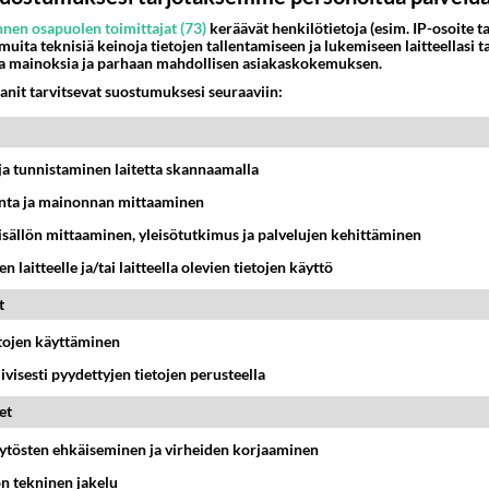
nen osapuolen toimittajat (73)
keräävät henkilötietoja (esim. IP-osoite ta
 muita teknisiä keinoja tietojen tallentamiseen ja lukemiseen laitteellasi t
a mainoksia ja parhaan mahdollisen asiakaskokemuksen.
anit tarvitsevat suostumuksesi seuraaviin:
t ja tunnistaminen laitetta skannaamalla
ta ja mainonnan mittaaminen
sisällön mittaaminen, yleisötutkimus ja palvelujen kehittäminen
n laitteelle ja/tai laitteella olevien tietojen käyttö
t
etojen käyttäminen
iivisesti pyydettyjen tietojen perusteella
et
äytösten ehkäiseminen ja virheiden korjaaminen
ön tekninen jakelu