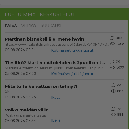
LUETUIMMAT KESKUSTELUT
PÄIVÄ
VIIKKO
KUUKAUSI
303
Martinan bisneksillä ei mene hyvin
1308
https://www.iltalehti.fi/viihdeuutiset/a/c46da6ab-340f-4790-aaa7-0865eed2336 Yrityksen konkurssihakemus on tullut kärä
05.08.2026 05:51
Kotimaiset julkkisjuorut
30
Tiesitkö? Martina Aitolehden isäpuoli on tämä suosittu laulaja
1077
Martina Aitolehti on seurattu julkisuuden henkilö. Lähipiiriin mahtuu muitakin tunnettuja henkilöitä. Tiesitkö, että Ma
05.08.2026 07:23
Kotimaiset julkkisjuorut
64
Mitä töitä kaivattusi on tehnyt?
887
😅
05.08.2026 13:25
Ikävä
72
Voiko meidän välit
881
Koskaan parantua tästä?
05.08.2026 05:34
Ikävä