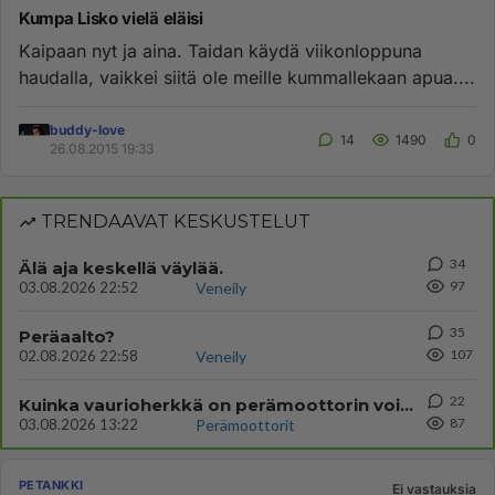
Kumpa Lisko vielä eläisi
Kaipaan nyt ja aina. Taidan käydä viikonloppuna
haudalla, vaikkei siitä ole meille kummallekaan apua....
buddy-love
14
1490
0
26.08.2015 19:33
TRENDAAVAT KESKUSTELUT
34
Älä aja keskellä väylää.
97
03.08.2026 22:52
Veneily
35
Peräaalto?
107
02.08.2026 22:58
Veneily
22
Kuinka vaurioherkkä on perämoottorin voimansiirto?
87
03.08.2026 13:22
Perämoottorit
PETANKKI
Ei vastauksia