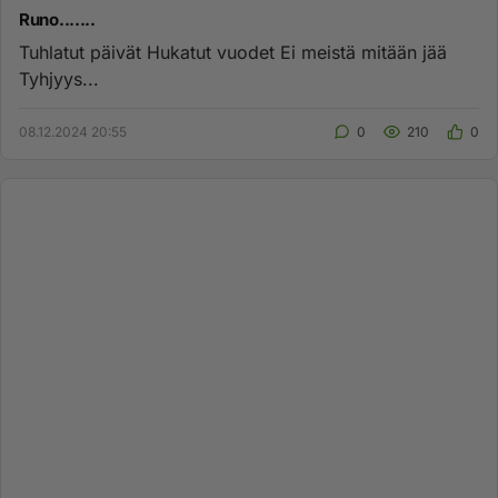
Runo.......
Tuhlatut päivät Hukatut vuodet Ei meistä mitään jää
Tyhjyys...
08.12.2024 20:55
0
210
0