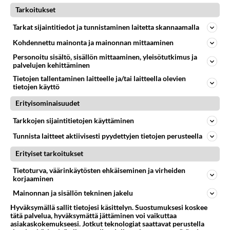
Tarkoitukset
Tarkat sijaintitiedot ja tunnistaminen laitetta skannaamalla
PELIT
Vastattu 13v
Kohdennettu mainonta ja mainonnan mittaaminen
Petankki
Personoitu sisältö, sisällön mittaaminen, yleisötutkimus ja
Harrastan petankkia ja olen ainoa joka harrastaa sitä
palvelujen kehittäminen
maailmassa joten olen alkanut epäilemään että olenko
Tietojen tallentaminen laitteelle ja/tai laitteella olevien
erilainen? Mu...
tietojen käyttö
03.11.2012 20:42
1
809
0
Erityisominaisuudet
Tarkkojen sijaintitietojen käyttäminen
PETANKKI
Vastattu 13v
Tunnista laitteet aktiivisesti pyydettyjen tietojen perusteella
Mikä
Erityiset tarkoitukset
Petankki, miksei edes petankue, kuka pelle näitä
Tietoturva, väärinkäytösten ehkäiseminen ja virheiden
hölmöjä käännöksiä keksii?...
korjaaminen
Mainonnan ja sisällön tekninen jakelu
27.12.2012 22:05
3
195
0
Hyväksymällä sallit tietojesi käsittelyn. Suostumuksesi koskee
tätä palvelua, hyväksymättä jättäminen voi vaikuttaa
asiakaskokemukseesi. Jotkut teknologiat saattavat perustella