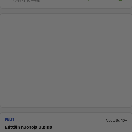
12.10.2015 22:36
PELIT
Vastattu 10v
Erittäin huonoja uutisia