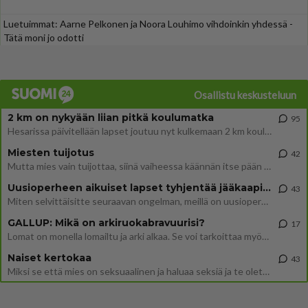
Luetuimmat: Aarne Pelkonen ja Noora Louhimo vihdoinkin yhdessä -
Tätä moni jo odotti
Osallistu keskusteluun
2 km on nykyään liian pitkä koulumatka
95
Hesarissa päivitellään lapset joutuu nyt kulkemaan 2 km kouluun jösses. Ruostefillarilla tuo matka menee vaikka miten äk
Miesten tuijotus
42
Mutta mies vain tuijottaa, siinä vaiheessa käännän itse pään pois. Mikä juttu? Yleensä jos joku tuijottaa tai katsoo, hä
Uusioperheen aikuiset lapset tyhjentää jääkaapin käydessään
43
Miten selvittäisitte seuraavan ongelman, meillä on uusioperhe, minulla teini-ikäiset lapset ja puolisolla aikuiset, jotk
GALLUP: Mikä on arkiruokabravuurisi?
17
Lomat on monella lomailtu ja arki alkaa. Se voi tarkoittaa myös sitä, että grillailut on grillattu ja palataan arjen ruo
Naiset kertokaa
43
Miksi se että mies on seksuaalinen ja haluaa seksiä ja te olette hänen mielestänne haluttava on vastenmielistä? Mikä sii