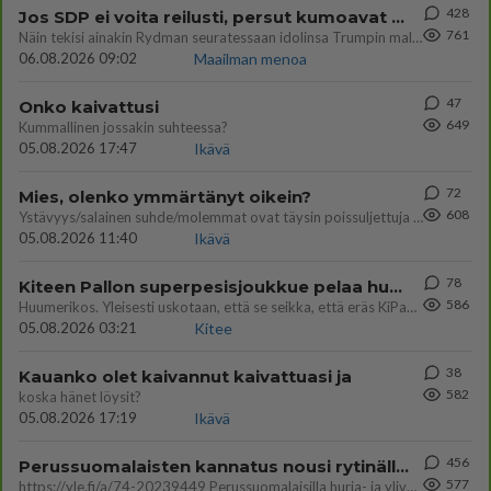
428
Jos SDP ei voita reilusti, persut kumoavat demokratian Suomesta
761
Näin tekisi ainakin Rydman seuratessaan idolinsa Trumpin mallia https://www.is.fi/politiikka/art-2000012187244.html
06.08.2026 09:02
Maailman menoa
47
Onko kaivattusi
649
Kummallinen jossakin suhteessa?
05.08.2026 17:47
Ikävä
72
Mies, olenko ymmärtänyt oikein?
608
Ystävyys/salainen suhde/molemmat ovat täysin poissuljettuja asioita? Nainen
05.08.2026 11:40
Ikävä
78
Kiteen Pallon superpesisjoukkue pelaa huumeiden vaikutuksen alaisena
586
Huumerikos. Yleisesti uskotaan, että se seikka, että eräs KiPan pelaaja kärähtää huumeista, on vain jäävuoren huippu. M
05.08.2026 03:21
Kitee
38
Kauanko olet kaivannut kaivattuasi ja
582
koska hänet löysit?
05.08.2026 17:19
Ikävä
456
Perussuomalaisten kannatus nousi rytinällä Ylen tänään julkaisemassa tuoreimmassa gallup-kyselyssä.
577
https://yle.fi/a/74-20239449 Perussuomalaisilla hurja- ja ylivoimaisesti suurin nousu tässä uudessa Ylen gallupissa. Kyl