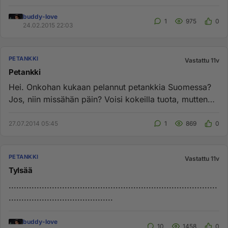
buddy-love
1
975
0
24.02.2015 22:03
PETANKKI
Vastattu 11v
Petankki
Hei. Onkohan kukaan pelannut petankkia Suomessa?
Jos, niin missähän päin? Voisi kokeilla tuota, mutten
tiedä onko missää...
27.07.2014 05:45
1
869
0
PETANKKI
Vastattu 11v
Tylsää
..................................................................................
.........................................
buddy-love
10
1458
0