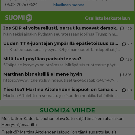
06.08.2026 03:24
Maailman menoa
Osallistu keskusteluun
Jos SDP ei voita reilusti, persut kumoavat demokratian Suomesta
429
Näin tekisi ainakin Rydman seuratessaan idolinsa Trumpin mallia https://www.is.fi/politiikka/art-2000012187244.html
Uuden TTK-juontajan ympärillä epätietoisuus sakenee - Nyt MTV hämmentää soppaa
29
TTK tulee taas tänä syksynä. Ohjelman uudet tähtioppilaat julkistetaan torstaina 6. elokuuta klo 14 alkavassa lehdistö
Mitä tuot pöytään parisuhteessa?
426
Siinäpä se kysymys on otsikossa. Mitäpä siis tuot/toisit pöytään parisuhteessa? Oletko mies vai nainen? Koetko sen mitä
Martinan bisneksillä ei mene hyvin
303
https://www.iltalehti.fi/viihdeuutiset/a/c46da6ab-340f-4790-aaa7-0865eed2336 Yrityksen konkurssihakemus on tullut kärä
Tiesitkö? Martina Aitolehden isäpuoli on tämä suosittu laulaja
30
Martina Aitolehti on seurattu julkisuuden henkilö. Lähipiiriin mahtuu muitakin tunnettuja henkilöitä. Tiesitkö, että Ma
SUOMI24 VIIHDE
Muistatko? Kädestä suuhun elävä Satu sai jättimäisen rahasalkun
Henry-miljonääriltä
Tiesitkö? Martina Aitolehden isäpuoli on tämä suosittu laulaja