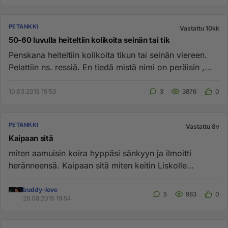
PETANKKI
Vastattu 10kk
50-60 luvulla heiteltiin kolikoita seinän tai tik
Penskana heiteltiin kolikoita tikun tai seinän viereen.
Pelattiin ns. ressiä. En tiedä mistä nimi on peräisin ,
mutta jo...
10.03.2015 15:53
3
3876
0
PETANKKI
Vastattu 8v
Kaipaan sitä
miten aamuisin koira hyppäsi sänkyyn ja ilmoitti
heränneensä. Kaipaan sitä miten keitin Liskolle
aamukahvit ja vein ne h...
buddy-love
5
983
0
28.08.2015 19:54