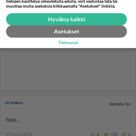
tietojen käsittelyä oikeutetulla edulla, voit vastustaa tätä tai
muuttaa muita asetuksia klikkaamalla "Asetukset" linkkiä.
Hyväksy kaikki
Asetukset
Tietosuoja
PETANKKI
Vastattu 13v
Testi...
17.11.2012 20:36
6
<50
0