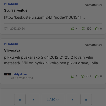
PETANKKI
Vastattu 13v
Suuri arvoitus
http://keskustelu.suomi24.fi/node/11061541...
17.11.2012 20:50
4
190
0
PETANKKI
Vastattu 14v
Vili-orava
pikku vili puskalisko 27.4.2012 21:25 2 löysin vilin
metsästä. Vili on nyrkkini kokoinen pikku orava, jolla
on kalju m...
buddy-love
1
442
0
28.04.2012 15:01
1
/
30