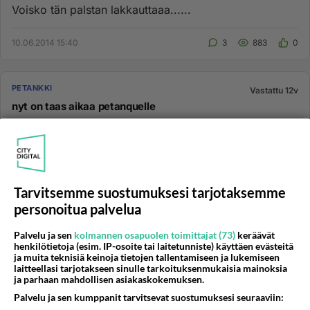
Voisko tän palstan lakkauttaaa......
10.06.2014 15:40
3
883
0
PETANKKI
Vastattu 12v
nyt on taas aikaa petanquelle
olen suorittanut maalliset velvoitteeni ja ryhdyn
pelaamaan. Mitäs telkkarista tulee?...
24.03.2009 21:11
19
2601
0
Tarvitsemme suostumuksesi tarjotaksemme
personoitua palvelua
PETANKKI
Vastattu 12v
Palvelu ja sen
kolmannen osapuolen toimittajat (73)
keräävät
Petankki ja
henkilötietoja (esim. IP-osoite tai laitetunniste) käyttäen evästeitä
ja muita teknisiä keinoja tietojen tallentamiseen ja lukemiseen
. Miten petankkia pelatessa pääsee oikein kunnon
laitteellasi tarjotakseen sinulle tarkoituksenmukaisia mainoksia
hikeen ....
ja parhaan mahdollisen asiakaskokemuksen.
Palvelu ja sen kumppanit tarvitsevat suostumuksesi seuraaviin:
12.07.2013 11:53
4
838
0