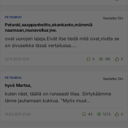
PETANKKI
Vastattu 13v
Petanki,saappanheitto,akankanto,mämmiä
naamaan,munavellua jne.
ovat uunojen lajeja.Eivät itse tiedä mitä ovat,mutta se
on sivuseikka tässä vertailussa....
22.11.2012 12:11
3
195
0
PETANKKI
Vastattu 13v
hyvä Martsa,
kuten näet, täällä on runsaasti tilaa. Siirtykäämme
tänne jauhamaan kukkua. "Myös muut
miehenlogiikkalaiset ovat tervet...
13.02.2011 21:23
43
1273
0