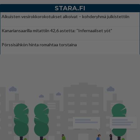
STARA.FI
Aikuisten vesirokkorokotukset alkoivat – kohderyhmä julkistettiin
Kanariansaarilla mitattiin 42,6 astetta: ”Infernaaliset yöt”
Pörssisähkön hinta romahtaa torstaina