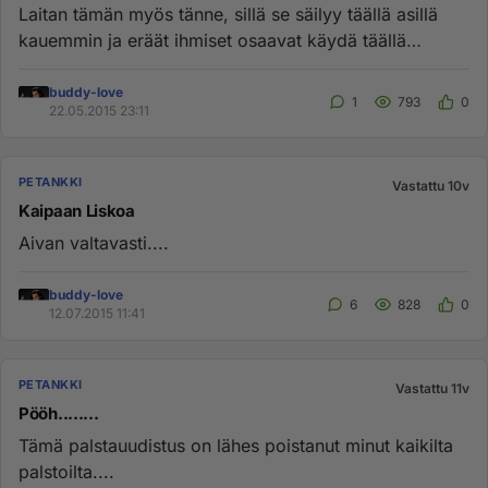
Laitan tämän myös tänne, sillä se säilyy täällä asillä
kauemmin ja eräät ihmiset osaavat käydä täällä
katsomassa viestej...
buddy-love
1
793
0
22.05.2015 23:11
PETANKKI
Vastattu 10v
Kaipaan Liskoa
Aivan valtavasti....
buddy-love
6
828
0
12.07.2015 11:41
PETANKKI
Vastattu 11v
Pööh........
Tämä palstauudistus on lähes poistanut minut kaikilta
palstoilta....