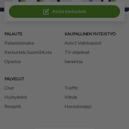
Aloita keskustelu
PALAUTE
KAUPALLINEN YHTEISTYÖ
Palautelomake
Auto1 Vaihtoautot
Keskustelu Suomi24:sta
TV-ohjelmat
Opastus
Sanakirja
PALVELUT
Chat
Treffit
Hyötylinkit
Viihde
Reseptit
Horoskooppi