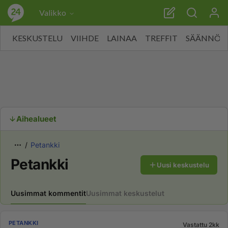
Valikko
KESKUSTELU
VIIHDE
LAINAA
TREFFIT
SÄÄNNÖT
Aihealueet
Petankki
Petankki
Uusi keskustelu
Uusimmat kommentit
Uusimmat keskustelut
PETANKKI
Vastattu 2kk