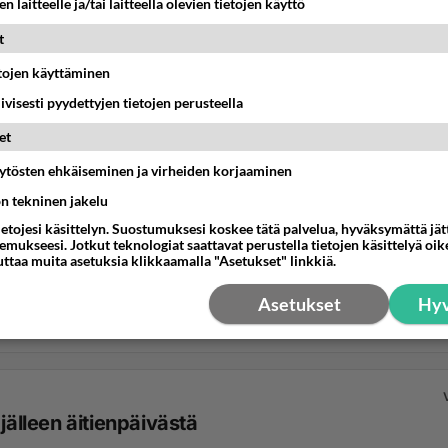
n laitteelle ja/tai laitteella olevien tietojen käyttö
t
etojen käyttäminen
iivisesti pyydettyjen tietojen perusteella
et
äytösten ehkäiseminen ja virheiden korjaaminen
ön tekninen jakelu
ietojesi käsittelyn. Suostumuksesi koskee tätä palvelua, hyväksymättä jä
mukseesi. Jotkut teknologiat saattavat perustella tietojen käsittelyä oike
uttaa muita asetuksia klikkaamalla "Asetukset" linkkiä.
Asetukset
Hyv
 jälleen äitienpäivästä