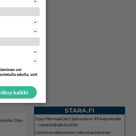
ttäminen voi
utetulla edulla, voit
äksy kaikki
STARA.FI
Eppu Normaali jätti jäähyväiset 44 kappaleella
Vastattu 29pv
– nämä keikalla kuultiin
Lentoturvallisuuteen vaikuttaa jokainen