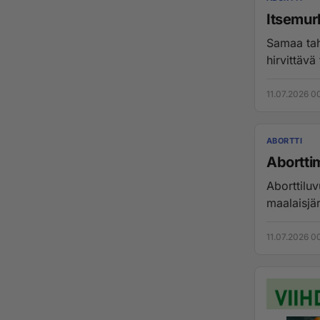
Itsemur
Samaa tah
11.07.2026 0
ABORTTI
Abortti
Aborttilu
maalaisjär
11.07.2026 0