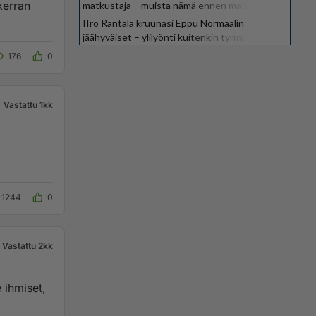
kerran
matkustaja – muista nämä ennen matkaa
IIro Rantala kruunasi Eppu Normaalin
jäähyväiset – ylilyönti kuitenkin tyrmistytti
176
0
Vastattu 1kk
1244
0
Vastattu 2kk
 ihmiset,