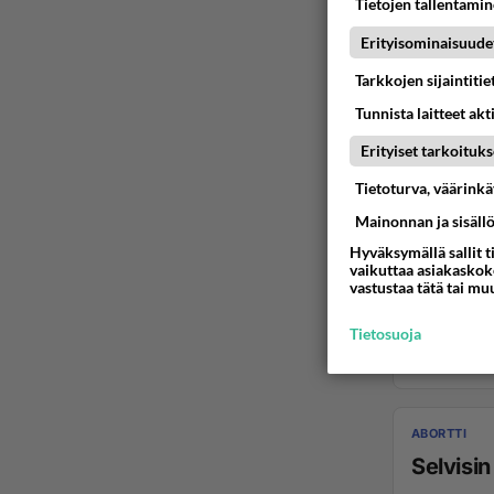
Tietojen tallentamine
Erityisominaisuude
Tarkkojen sijaintiti
Tunnista laitteet akt
Erityiset tarkoituks
Tietoturva, väärink
Mainonnan ja sisäll
Hyväksymällä sallit t
vaikuttaa asiakaskoke
vastustaa tätä tai mu
Tietosuoja
ABORTTI
Selvisin