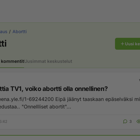
aus
Abortti
ti
Uusi k
 kommentit
Uusimmat keskustelut
tia TV1, voiko abortti olla onnellinen?
1-69244200 Eipä jäänyt taaskaan epäselväksi mitä kantaa
edustaa.. "Onnellliset abortit"...
5:42
3