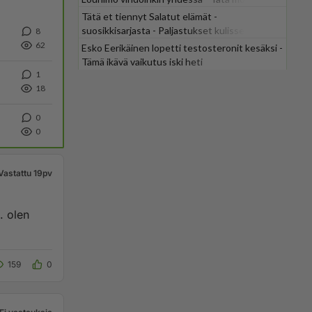
odotti
Tätä et tiennyt Salatut elämät -
suosikkisarjasta - Paljastukset kulisseista
8
yllättävät
62
Esko Eerikäinen lopetti testosteronit kesäksi -
Tämä ikävä vaikutus iski heti
1
18
0
0
Vastattu 19pv
. olen
159
0