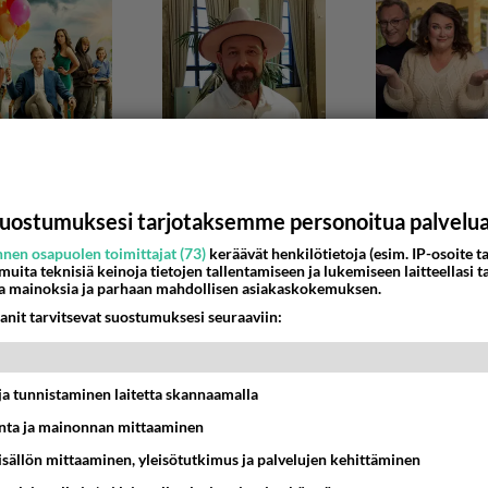
uostumuksesi tarjotaksemme personoitua palvelu
nen osapuolen toimittajat (73)
keräävät henkilötietoja (esim. IP-osoite ta
 muita teknisiä keinoja tietojen tallentamiseen ja lukemiseen laitteellasi t
a mainoksia ja parhaan mahdollisen asiakaskokemuksen.
abortin tavoite?
anit tarvitsevat suostumuksesi seuraaviin:
en tavoitteena on mukavuusaborttien avulla tappaa aito naise
7:25
102
t ja tunnistaminen laitetta skannaamalla
ta ja mainonnan mittaaminen
sisällön mittaaminen, yleisötutkimus ja palvelujen kehittäminen