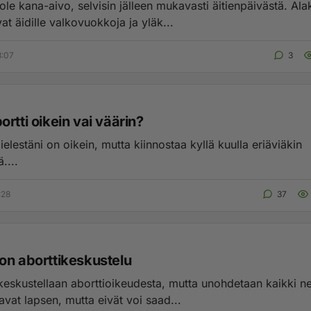
le kana-aivo, selvisin jälleen mukavasti äitienpäivästä. Ala
vat äidille valkovuokkoja ja yläk...
8:07
3
rtti oikein vai väärin?
lestäni on oikein, mutta kiinnostaa kyllä kuulla eriäviäkin
ä....
:28
37
on aborttikeskustelu
eskustellaan aborttioikeudesta, mutta unohdetaan kaikki ne
avat lapsen, mutta eivät voi saad...