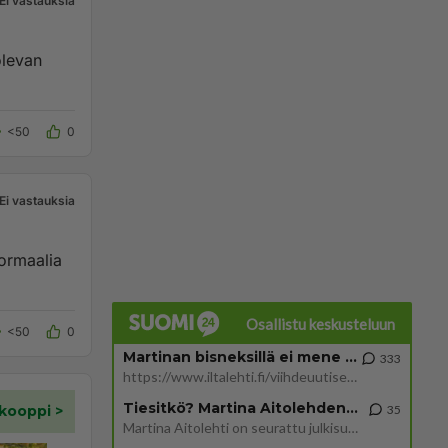
Ei vastauksia
olevan
<50
0
Ei vastauksia
Normaalia
Osallistu keskusteluun
<50
0
Martinan bisneksillä ei mene hyvin
333
https://www.iltalehti.fi/viihdeuutiset/a/c46da6ab-340f-4790-aaa7-0865eed2336 Yrityksen konkurssihakemus on tullut kärä
Tiesitkö? Martina Aitolehden isäpuoli on tämä suosittu laulaja
35
Martina Aitolehti on seurattu julkisuuden henkilö. Lähipiiriin mahtuu muitakin tunnettuja henkilöitä. Tiesitkö, että Ma