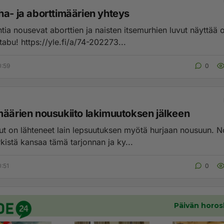
ha- ja aborttimäärien yhteys
tia nousevat aborttien ja naisten itsemurhien luvut näyttää 
hirvittävä tabu! https://yle.fi/a/74-202273...
0:59
0
määrien nousukiito lakimuutoksen jälkeen
vut on lähteneet lain lepsuutuksen myötä hurjaan nousuun. 
kistä kansaa tämä tarjonnan ja ky...
0:51
0