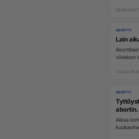
29.09.2024 1
ABORTTI
Lain aik
Aborttilai
viidakon l
17.06.2025 20
ABORTTI
Tyttöys
abortin.
Alkaa koht
kuukautis