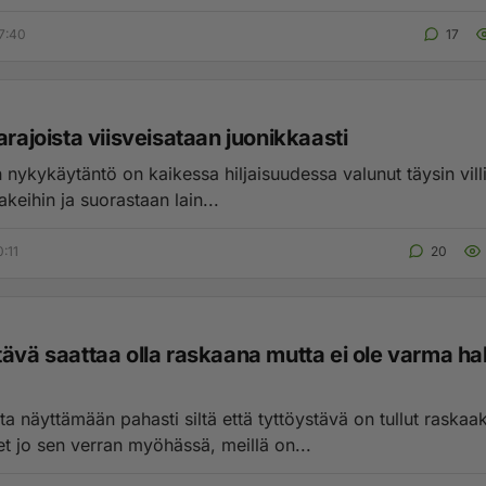
7:40
17
arajoista viisveisataan juonikkaasti
n nykykäytäntö on kaikessa hiljaisuudessa valunut täysin villi
akeihin ja suorastaan lain...
:11
20
tävä saattaa olla raskaana mutta ei ole varma h
a näyttämään pahasti siltä että tyttöystävä on tullut raskaak
et jo sen verran myöhässä, meillä on...