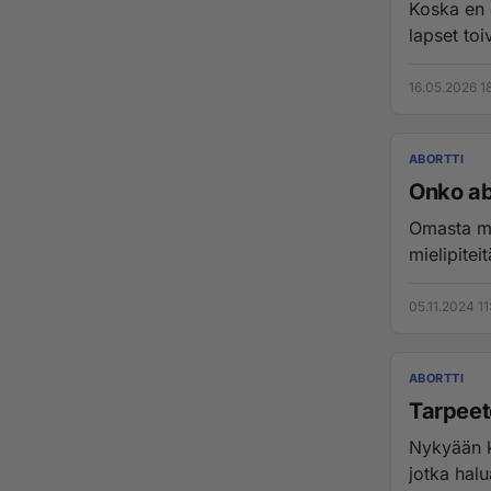
Koska en o
lapset toi
16.05.2026 1
ABORTTI
Onko abo
Omasta mie
mielipiteit
05.11.2024 11
ABORTTI
Tarpeet
Nykyään k
jotka halu