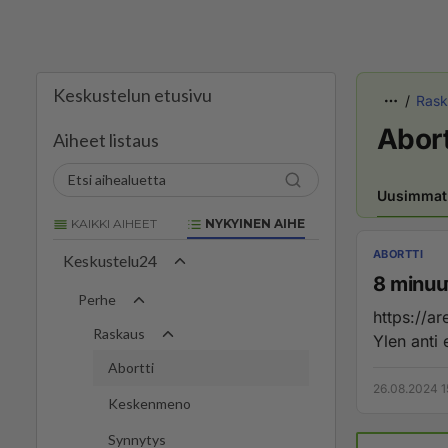
Keskustelun etusivu
Rask
Abort
Aiheet listaus
Uusimmat
KAIKKI AIHEET
NYKYINEN AIHE
ABORTTI
Keskustelu24
8 minuut
Perhe
https://areena.yle.fi/
Raskaus
Ylen anti 
Abortti
26.08.2024 1
Keskenmeno
Synnytys