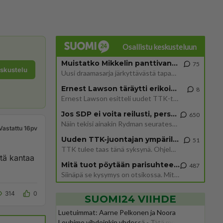
Osallistu keskusteluun
Muistatko Mikkelin panttivankidraaman?
75
eskustelu
Uusi draamasarja järkyttävästä tapauksesta on tulossa. Tositapahtumiin perustuva sarja ammentaa vuoden 1986 Mikkelin pan
Ernest Lawson täräytti erikoisen heiton TTK-lehdistötilaisuudessa: " Onko tässä tarkoituksena...?"
8
Ernest Lawson esitteli uudet TTK-tähtioppilaat ja opettajat torstaina 6.8. lehdistölle. Tulevalla kaudella on yksi hausk
Jos SDP ei voita reilusti, persut kumoavat demokratian Suomesta
650
Näin tekisi ainakin Rydman seuratessaan idolinsa Trumpin mallia https://www.is.fi/politiikka/art-2000012187244.html
Vastattu 16pv
Uuden TTK-juontajan ympärillä epätietoisuus sakenee - Nyt MTV hämmentää soppaa
51
TTK tulee taas tänä syksynä. Ohjelman uudet tähtioppilaat julkistetaan torstaina 6. elokuuta klo 14 alkavassa lehdistö
Mitä tuot pöytään parisuhteessa?
487
Siinäpä se kysymys on otsikossa. Mitäpä siis tuot/toisit pöytään parisuhteessa? Oletko mies vai nainen? Koetko sen mitä
314
0
SUOMI24 VIIHDE
Luetuimmat: Aarne Pelkonen ja Noora
Louhimo vihdoinkin yhdessä - Tätä moni jo