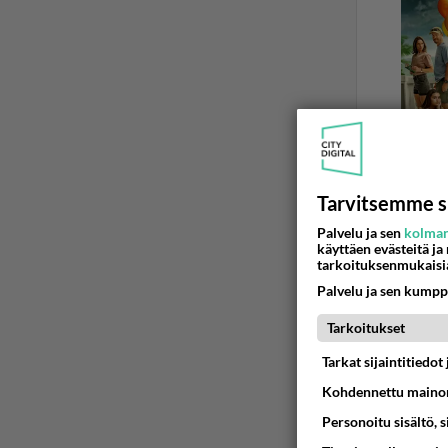
Tarvitsemme s
Palvelu ja sen
kolman
käyttäen evästeitä ja
ABORTTI
tarkoituksenmukaisi
Mikä on 
Palvelu ja sen kumpp
Aborttivä
Tarkoitukset
23.08.2021 1
Tarkat sijaintitiedo
Kohdennettu mainon
Personoitu sisältö, 