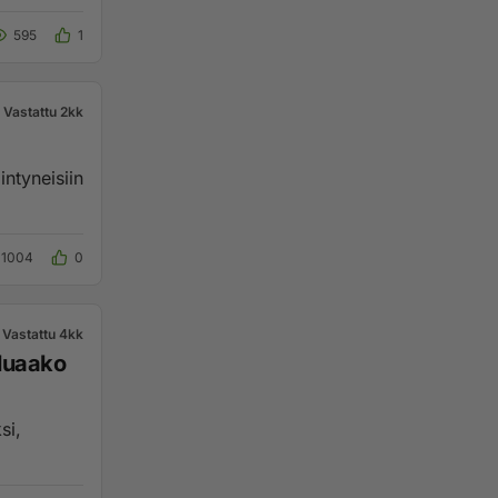
595
1
Vastattu 2kk
intyneisiin
1004
0
Vastattu 4kk
aluaako
si,