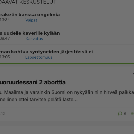
AAVAT KESKUSTELUT
 raketin kanssa ongelmia
13:34
Vaipat
s uudelle kaverille kylään
08:47
Kasvatus
lman kohtua syntyneiden järjestössä ei
13:05
Lapsettomuus
nuoruudessani 2 aborttia
. Maailma ja varsinkin Suomi on nykyään niin hirveä paikka
nellinen ettei tarvitse pelätä laste...
:12
6