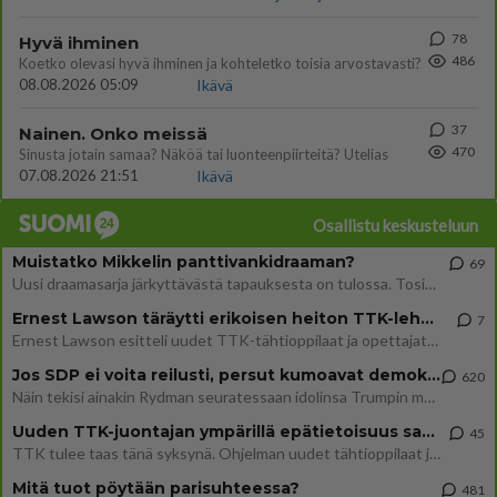
78
Hyvä ihminen
486
Koetko olevasi hyvä ihminen ja kohteletko toisia arvostavasti?
08.08.2026 05:09
Ikävä
37
Nainen. Onko meissä
470
Sinusta jotain samaa? Näköä tai luonteenpiirteitä? Utelias
07.08.2026 21:51
Ikävä
Osallistu keskusteluun
Muistatko Mikkelin panttivankidraaman?
69
Uusi draamasarja järkyttävästä tapauksesta on tulossa. Tositapahtumiin perustuva sarja ammentaa vuoden 1986 Mikkelin pan
Ernest Lawson täräytti erikoisen heiton TTK-lehdistötilaisuudessa: " Onko tässä tarkoituksena...?"
7
Ernest Lawson esitteli uudet TTK-tähtioppilaat ja opettajat torstaina 6.8. lehdistölle. Tulevalla kaudella on yksi hausk
Jos SDP ei voita reilusti, persut kumoavat demokratian Suomesta
620
Näin tekisi ainakin Rydman seuratessaan idolinsa Trumpin mallia https://www.is.fi/politiikka/art-2000012187244.html
Uuden TTK-juontajan ympärillä epätietoisuus sakenee - Nyt MTV hämmentää soppaa
45
TTK tulee taas tänä syksynä. Ohjelman uudet tähtioppilaat julkistetaan torstaina 6. elokuuta klo 14 alkavassa lehdistö
Mitä tuot pöytään parisuhteessa?
481