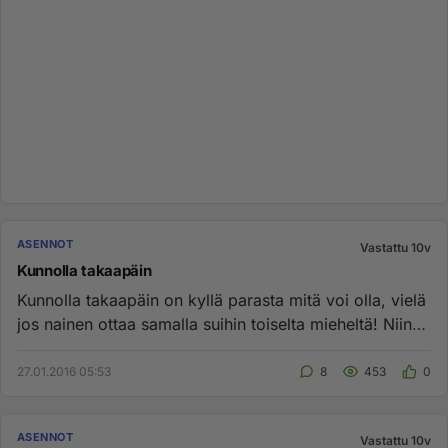
ASENNOT
Vastattu 10v
Kunnolla takaapäin
Kunnolla takaapäin on kyllä parasta mitä voi olla, vielä
jos nainen ottaa samalla suihin toiselta mieheltä! Niin
kuin tä...
27.01.2016 05:53
8
453
0
ASENNOT
Vastattu 10v