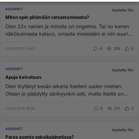
ASENNOT
Vastattu 10v
Miten opin pitämään ratsastamisesta?
Olen 22v nainen ja minulla on ongelma. Tai no kenen
näkökulmasta katsoo, omasta mielestäni ei niin suuri
mutta miesten m...
08.08.2015 13:47
6
259
0
ASENNOT
Vastattu 10v
Apuja kaivataan.
Olen löytänyt kesän aikana itselleni uuden miehen.
Ollaan jo päädytty sänkyynkin asti, mutta itselle on
ollut vähän pett...
02.09.2015 19:28
6
371
0
ASENNOT
Vastattu 10v
Paras asento seksikabinetissa?