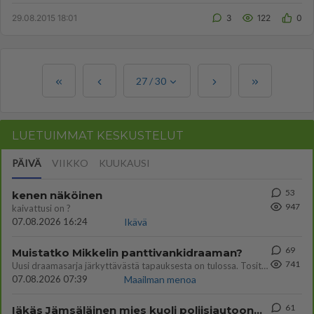
29.08.2015 18:01
3
122
0
27
/
30
LUETUIMMAT KESKUSTELUT
PÄIVÄ
VIIKKO
KUUKAUSI
53
kenen näköinen
947
kaivattusi on ?
07.08.2026 16:24
Ikävä
69
Muistatko Mikkelin panttivankidraaman?
741
Uusi draamasarja järkyttävästä tapauksesta on tulossa. Tositapahtumiin perustuva sarja ammentaa vuoden 1986 Mikkelin pan
07.08.2026 07:39
Maailman menoa
61
Iäkäs Jämsäläinen mies kuoli poliisiautoon matkalla Jyväskylän putkaan