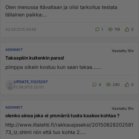
Olen menossa Itävaltaan ja olisi tarkoitus testata
tällainen paikka:
http://www.wikiadult.org/wiki/Kabinensex Eli onko ...
02.09.2015 09:48
1
119
0
ASENNOT
Vastattu 10v
Takaapäin kuitenkin paras!
pimppa oikein kostuu kun saan takaa......
UPDATE_11325297
4
240
0
12.08.2015 22:00
ASENNOT
Vastattu 10v
olenko aínoa joka ei ymmärrä tuota kaakos kohtaa ?
http://www.iltalehti.fi/rakkausjaseksi/20150828202581
73_lz.shtml niin että tuo kohta 2....