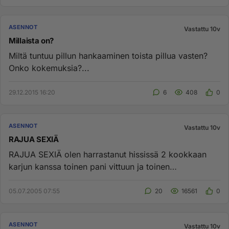
ASENNOT
Vastattu 10v
Millaista on?
Miltä tuntuu pillun hankaaminen toista pillua vasten?
Onko kokemuksia?...
29.12.2015 16:20
6
408
0
ASENNOT
Vastattu 10v
RAJUA SEXIÄ
RAJUA SEXIÄ olen harrastanut hississä 2 kookkaan
karjun kanssa toinen pani vittuun ja toinen
persereikään...
05.07.2005 07:55
20
16561
0
ASENNOT
Vastattu 10v