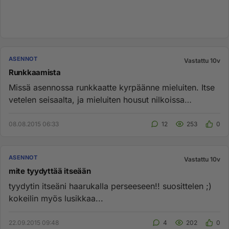
ASENNOT
Vastattu 10v
Runkkaamista
Missä asennossa runkkaatte kyrpäänne mieluiten. Itse
vetelen seisaalta, ja mieluiten housut nilkoissa
luonnossa. Ps. Ni...
08.08.2015 06:33
12
253
0
ASENNOT
Vastattu 10v
mite tyydyttää itseään
tyydytin itseäni haarukalla perseeseen!! suosittelen ;)
kokeilin myös lusikkaa...
22.09.2015 09:48
4
202
0