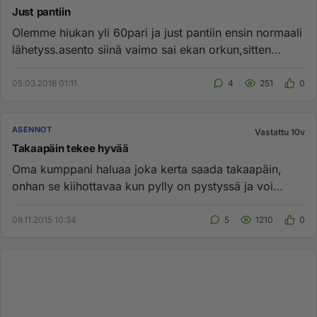
Just pantiin
Olemme hiukan yli 60pari ja just pantiin ensin normaali
lähetyss.asento siinä vaimo sai ekan orkun,sitten
takaapäin voi ...
05.03.2016 01:11
4
251
0
ASENNOT
Vastattu 10v
Takaapäin tekee hyvää
Oma kumppani haluaa joka kerta saada takaapäin,
onhan se kiihottavaa kun pylly on pystyssä ja voi
samalla puristella ja ...
08.11.2015 10:34
5
1210
0