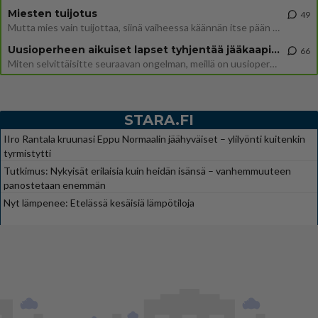
Miesten tuijotus
49
Mutta mies vain tuijottaa, siinä vaiheessa käännän itse pään pois. Mikä juttu? Yleensä jos joku tuijottaa tai katsoo, hä
Uusioperheen aikuiset lapset tyhjentää jääkaapin käydessään
66
Miten selvittäisitte seuraavan ongelman, meillä on uusioperhe, minulla teini-ikäiset lapset ja puolisolla aikuiset, jotk
STARA.FI
IIro Rantala kruunasi Eppu Normaalin jäähyväiset – ylilyönti kuitenkin
tyrmistytti
Tutkimus: Nykyisät erilaisia kuin heidän isänsä – vanhemmuuteen
panostetaan enemmän
Nyt lämpenee: Etelässä kesäisiä lämpötiloja