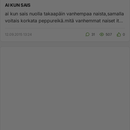
AI KUN SAIS
ai kun sais nuolla takaapäin vanhempaa naista,samalla
voitais korkata peppureikä.mitä vanhemmat naiset itse
tykkää?...
12.09.2015 13:24
31
507
0