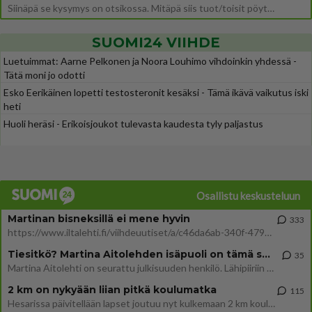
Siinäpä se kysymys on otsikossa. Mitäpä siis tuot/toisit pöytään parisuhteessa? Oletko mies vai nainen? Koetko sen mitä
SUOMI24 VIIHDE
Luetuimmat: Aarne Pelkonen ja Noora Louhimo vihdoinkin yhdessä -
Tätä moni jo odotti
Esko Eerikäinen lopetti testosteronit kesäksi - Tämä ikävä vaikutus iski
heti
Huoli heräsi - Erikoisjoukot tulevasta kaudesta tyly paljastus
Osallistu keskusteluun
Martinan bisneksillä ei mene hyvin
333
https://www.iltalehti.fi/viihdeuutiset/a/c46da6ab-340f-4790-aaa7-0865eed2336 Yrityksen konkurssihakemus on tullut kärä
Tiesitkö? Martina Aitolehden isäpuoli on tämä suosittu laulaja
35
Martina Aitolehti on seurattu julkisuuden henkilö. Lähipiiriin mahtuu muitakin tunnettuja henkilöitä. Tiesitkö, että Ma
2 km on nykyään liian pitkä koulumatka
115
Hesarissa päivitellään lapset joutuu nyt kulkemaan 2 km kouluun jösses. Ruostefillarilla tuo matka menee vaikka miten äk