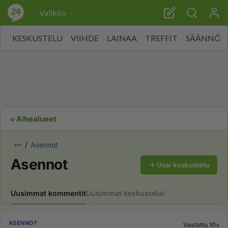
Valikko
KESKUSTELU
VIIHDE
LAINAA
TREFFIT
SÄÄNNÖT
Aihealueet
Asennot
Asennot
Uusi keskustelu
Uusimmat kommentit
Uusimmat keskustelut
ASENNOT
Vastattu 10v