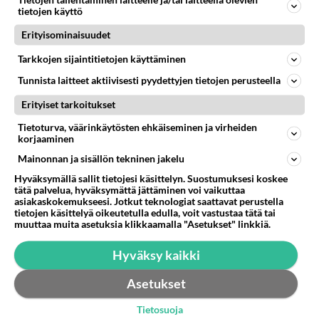
Tietojen tallentaminen laitteelle ja/tai laitteella olevien
Meillä on pituuseroa n 20cm. Jos mies on päällä niin
tietojen käyttö
lähinnä hukun hänen alleen eikä pysty esim
Erityisominaisuudet
suutelemaan. Mies päällä...
20.06.2015 15:53
9
295
0
Tarkkojen sijaintitietojen käyttäminen
Tunnista laitteet aktiivisesti pyydettyjen tietojen perusteella
Erityiset tarkoitukset
Tietoturva, väärinkäytösten ehkäiseminen ja virheiden
korjaaminen
Mainonnan ja sisällön tekninen jakelu
Hyväksymällä sallit tietojesi käsittelyn. Suostumuksesi koskee
tätä palvelua, hyväksymättä jättäminen voi vaikuttaa
asiakaskokemukseesi. Jotkut teknologiat saattavat perustella
tietojen käsittelyä oikeutetulla edulla, voit vastustaa tätä tai
muuttaa muita asetuksia klikkaamalla "Asetukset" linkkiä.
Hyväksy kaikki
Asetukset
Tietosuoja