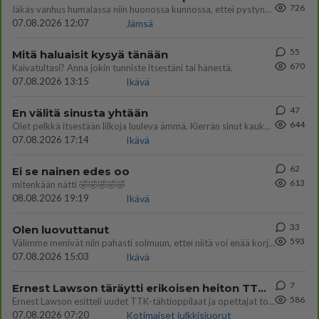
726
Iäkäs vanhus humalassa niin huonossa kunnossa, ettei pystynyt huolehtimaan itsestään niin ainoa apu sillä hetkellä oli
07.08.2026 12:07
Jämsä
55
Mitä haluaisit kysyä tänään
670
Kaivatultasi? Anna jokin tunniste itsestäni tai hänestä.
07.08.2026 13:15
Ikävä
47
En välitä sinusta yhtään
644
Olet pelkkä itsestään liikoja luuleva ämmä. Kierrän sinut kaukaa nyt ja aina. Olit mulle pelkkä lelu vaan.
07.08.2026 17:14
Ikävä
62
Ei se nainen edes oo
613
mitenkään nätti 🤣🤣🤣🤣🤣
08.08.2026 19:19
Ikävä
33
Olen luovuttanut
593
Välimme menivät niin pahasti solmuun, ettei niitä voi enää korjata. On aika jatkaa elämässä eteenpäin. Toivon sulle kaik
07.08.2026 15:03
Ikävä
7
Ernest Lawson täräytti erikoisen heiton TTK-lehdistötilaisuudessa: " Onko tässä tarkoituksena...?"
586
Ernest Lawson esitteli uudet TTK-tähtioppilaat ja opettajat torstaina 6.8. lehdistölle. Tulevalla kaudella on yksi hausk
07.08.2026 07:20
Kotimaiset julkkisjuorut