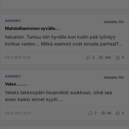
ASENNOT
Vastattu 10v
Mahdollisemman syvälle...
haluaisin. Tuntuu niin hyvälle kun kullin pää työntyy
kohtua vasten... Mitkä asennot ovat sinusta parhaat?
Naisen näkemy...
04.11.2015 13:14
3
364
0
ASENNOT
Vastattu 10v
Velax........
Velaks takkoopäin tisujevälist suukkuun, siinä saa
aisen kaikki elimet kyytii....
09.10.2015 22:11
2
69
0