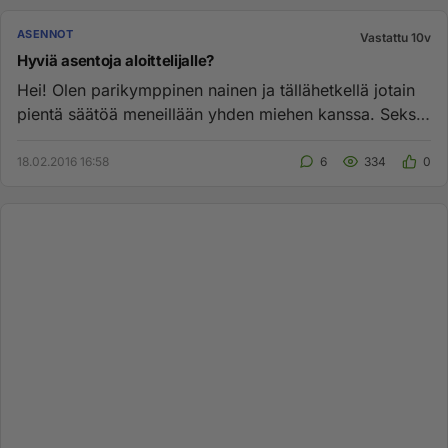
ASENNOT
Vastattu 10v
Hyviä asentoja aloittelijalle?
Hei! Olen parikymppinen nainen ja tällähetkellä jotain
pientä säätöä meneillään yhden miehen kanssa. Seksiä
olen harrast...
18.02.2016 16:58
6
334
0