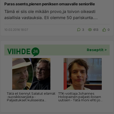
Paras asento,pienen peniksen omaavalle seniorille
Tämä ei siis ole mikään provo,ja toivon oikeasti
asiallisia vastauksia. Eli olemme 50 pariskunta.
Miehelläni on normaal...
10.02.2016 18:07
3
613
0