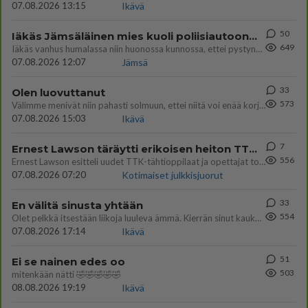
07.08.2026 13:15
Ikävä
50
Iäkäs Jämsäläinen mies kuoli poliisiautoon matkalla Jyväskylän putkaan
649
Iäkäs vanhus humalassa niin huonossa kunnossa, ettei pystynyt huolehtimaan itsestään niin ainoa apu sillä hetkellä oli
07.08.2026 12:07
Jämsä
33
Olen luovuttanut
573
Välimme menivät niin pahasti solmuun, ettei niitä voi enää korjata. On aika jatkaa elämässä eteenpäin. Toivon sulle kaik
07.08.2026 15:03
Ikävä
7
Ernest Lawson täräytti erikoisen heiton TTK-lehdistötilaisuudessa: " Onko tässä tarkoituksena...?"
556
Ernest Lawson esitteli uudet TTK-tähtioppilaat ja opettajat torstaina 6.8. lehdistölle. Tulevalla kaudella on yksi hausk
07.08.2026 07:20
Kotimaiset julkkisjuorut
33
En välitä sinusta yhtään
554
Olet pelkkä itsestään liikoja luuleva ämmä. Kierrän sinut kaukaa nyt ja aina. Olit mulle pelkkä lelu vaan.
07.08.2026 17:14
Ikävä
51
Ei se nainen edes oo
503
mitenkään nätti 🤣🤣🤣🤣🤣
08.08.2026 19:19
Ikävä