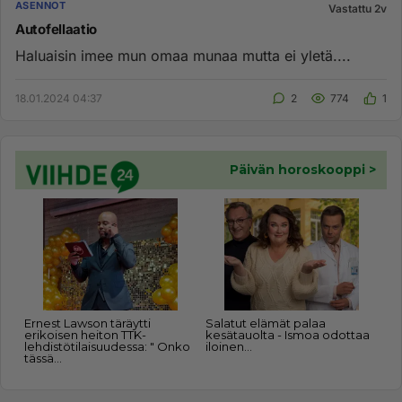
ASENNOT
Vastattu 2v
Autofellaatio
Haluaisin imee mun omaa munaa mutta ei yletä....
18.01.2024 04:37
2
774
1