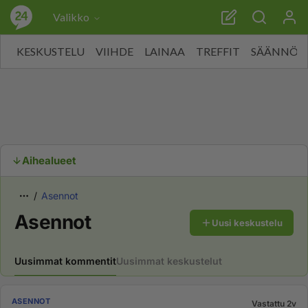
Valikko
KESKUSTELU
VIIHDE
LAINAA
TREFFIT
SÄÄNNÖT
Aihealueet
Asennot
Asennot
Uusi keskustelu
Uusimmat kommentit
Uusimmat keskustelut
ASENNOT
Vastattu 2v