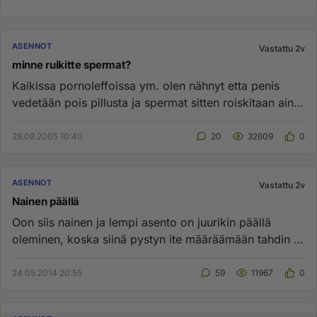
ASENNOT
Vastattu 2v
minne ruikitte spermat?
Kaikissa pornoleffoissa ym. olen nähnyt etta penis
vedetään pois pillusta ja spermat sitten roiskitaan aina
jonnekin muu...
28.08.2005 10:40
20
32609
0
ASENNOT
Vastattu 2v
Nainen päällä
Oon siis nainen ja lempi asento on juurikin päällä
oleminen, koska siinä pystyn ite määräämään tahdin ja
just siks se tu...
24.05.2014 20:55
59
11967
0