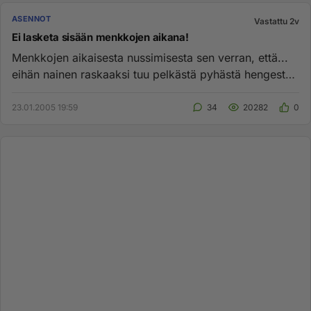
ASENNOT
Vastattu 2v
Ei lasketa sisään menkkojen aikana!
Menkkojen aikaisesta nussimisesta sen verran, että...
eihän nainen raskaaksi tuu pelkästä pyhästä hengestä
(paitsi yx ku...
23.01.2005 19:59
34
20282
0