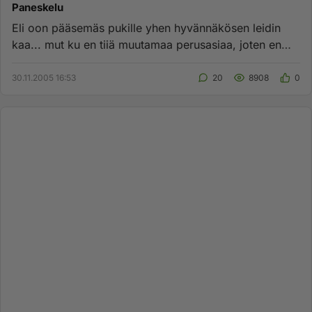
Paneskelu
Eli oon pääsemäs pukille yhen hyvännäkösen leidin
kaa... mut ku en tiiä muutamaa perusasiaa, joten en
vielä kehtaa vetää...
30.11.2005 16:53
20
8908
0