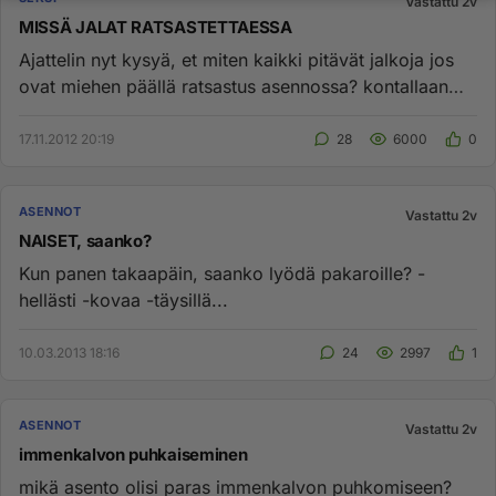
Vastattu 2v
MISSÄ JALAT RATSASTETTAESSA
Ajattelin nyt kysyä, et miten kaikki pitävät jalkoja jos
ovat miehen päällä ratsastus asennossa? kontallaan
tavallaan sä...
17.11.2012 20:19
28
6000
0
ASENNOT
Vastattu 2v
NAISET, saanko?
Kun panen takaapäin, saanko lyödä pakaroille? -
hellästi -kovaa -täysillä...
10.03.2013 18:16
24
2997
1
ASENNOT
Vastattu 2v
immenkalvon puhkaiseminen
mikä asento olisi paras immenkalvon puhkomiseen?