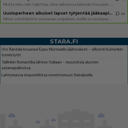
Mutta mies vain tuijottaa, siinä vaiheessa käännän itse pään pois. Mikä juttu? Yleensä jos joku tuijottaa tai katsoo, hä
Uusioperheen aikuiset lapset tyhjentää jääkaapin käydessään
66
Miten selvittäisitte seuraavan ongelman, meillä on uusioperhe, minulla teini-ikäiset lapset ja puolisolla aikuiset, jotk
STARA.FI
IIro Rantala kruunasi Eppu Normaalin jäähyväiset – ylilyönti kuitenkin
tyrmistytti
Tallinkin Romantika lähtee Italiaan – muutoksia alusten
satamapaikoissa
Laittomassa mopomiitissä onnettomuus Seinäjoella