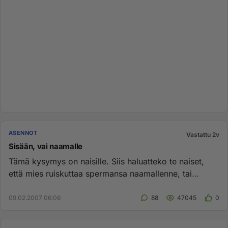
ASENNOT
Vastattu 2v
Sisään, vai naamalle
Tämä kysymys on naisille. Siis haluatteko te naiset,
että mies ruiskuttaa spermansa naamallenne, tai
vaikkapa suoraan su...
09.02.2007 06:06
88
47045
0