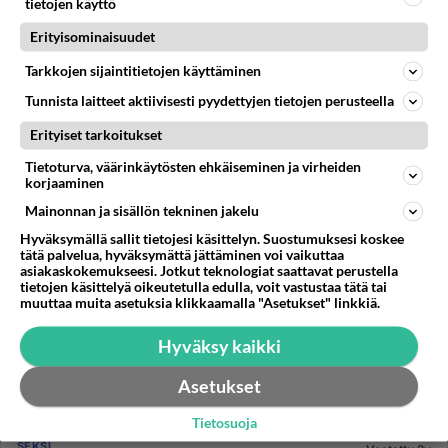
tietojen käyttö
kiinnostu...
Erityisominaisuudet
02.10.2002 13:35
18
17218
0
Tarkkojen sijaintitietojen käyttäminen
Tunnista laitteet aktiivisesti pyydettyjen tietojen perusteella
Erityiset tarkoitukset
Tietoturva, väärinkäytösten ehkäiseminen ja virheiden
korjaaminen
Mainonnan ja sisällön tekninen jakelu
Hyväksymällä sallit tietojesi käsittelyn. Suostumuksesi koskee
tätä palvelua, hyväksymättä jättäminen voi vaikuttaa
asiakaskokemukseesi. Jotkut teknologiat saattavat perustella
tietojen käsittelyä oikeutetulla edulla, voit vastustaa tätä tai
muuttaa muita asetuksia klikkaamalla "Asetukset" linkkiä.
Hyväksy kaikki
Asetukset
Tietosuoja
SEKSI