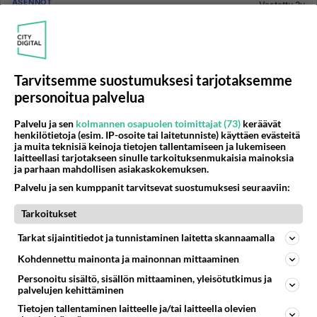
ASENNOT
Vastattu 2v
ilmaisia kotiseksi videopätkiä??
moi, onko jollain omia kotiseksivideopätkiä jota me
kaikki saisimme kottoo.. tai ilmaisia linkkejä jossa sais
vähän kate...
Tarvitsemme suostumuksesi tarjotaksemme
30.12.2005 20:44
8
9518
0
personoitua palvelua
Palvelu ja sen
kolmannen osapuolen toimittajat (73)
keräävät
henkilötietoja (esim. IP-osoite tai laitetunniste) käyttäen evästeitä
ASENNOT
Vastattu 2v
ja muita teknisiä keinoja tietojen tallentamiseen ja lukemiseen
kiima
laitteellasi tarjotakseen sinulle tarkoituksenmukaisia mainoksia
ja parhaan mahdollisen asiakaskokemuksen.
seksiin liittyvä kiima...
Palvelu ja sen kumppanit tarvitsevat suostumuksesi seuraaviin:
09.01.2014 11:52
13
2442
0
Tarkoitukset
Tarkat sijaintitiedot ja tunnistaminen laitetta skannaamalla
Kohdennettu mainonta ja mainonnan mittaaminen
ASENNOT
Vastattu 2v
Fistaaminen
Personoitu sisältö, sisällön mittaaminen, yleisötutkimus ja
palvelujen kehittäminen
Ne joilla on kokemusta fistaamisesta (nyrkkinainnista),
Tietojen tallentaminen laitteelle ja/tai laitteella olevien
niin voisitteko kertoa kokemuksianne/vinkkejä asiasta