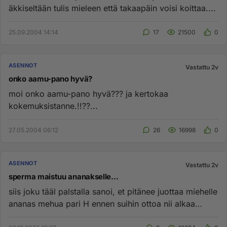
äkkiseltään tulis mieleen että takaapäin voisi koittaa....
25.09.2004 14:14
17
21500
0
ASENNOT
Vastattu 2v
onko aamu-pano hyvä?
moi onko aamu-pano hyvä??? ja kertokaa
kokemuksistanne.!!??...
27.05.2004 06:12
26
16998
0
ASENNOT
Vastattu 2v
sperma maistuu ananakselle...
siis joku tääl palstalla sanoi, et pitänee juottaa miehelle
ananas mehua pari H ennen suihin ottoa nii alkaa
maistumaan ...