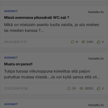
ASENNOT
Vastattu 4v
Missä asennossa pikaseksiä WC.ssä ?
MIkä on mieluisin asento tuolla naislla, ja siis miehen
tai miesten kanssa ?...
09.04.2022 11:17
9
2491
0
ASENNOT
Vastattu 2v
Musta on paras!!
Tulipa tuossa viikoloppuna kokeiltua sitä paljon
puhuttua mustaa miestä...Ja voi kyllä sanoa että oli
elämäni parhaat ky...
22.02.2006 15:36
55
28353
0
ASENNOT
Vastattu 2v