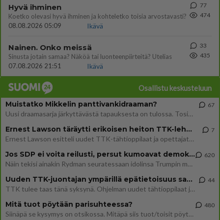
77
Hyvä ihminen
474
Koetko olevasi hyvä ihminen ja kohteletko toisia arvostavasti?
08.08.2026 05:09
Ikävä
33
Nainen. Onko meissä
435
Sinusta jotain samaa? Näköä tai luonteenpiirteitä? Utelias
07.08.2026 21:51
Ikävä
Osallistu keskusteluun
Muistatko Mikkelin panttivankidraaman?
67
Uusi draamasarja järkyttävästä tapauksesta on tulossa. Tositapahtumiin perustuva sarja ammentaa vuoden 1986 Mikkelin pan
Ernest Lawson täräytti erikoisen heiton TTK-lehdistötilaisuudessa: " Onko tässä tarkoituksena...?"
7
Ernest Lawson esitteli uudet TTK-tähtioppilaat ja opettajat torstaina 6.8. lehdistölle. Tulevalla kaudella on yksi hausk
Jos SDP ei voita reilusti, persut kumoavat demokratian Suomesta
620
Näin tekisi ainakin Rydman seuratessaan idolinsa Trumpin mallia https://www.is.fi/politiikka/art-2000012187244.html
Uuden TTK-juontajan ympärillä epätietoisuus sakenee - Nyt MTV hämmentää soppaa
44
TTK tulee taas tänä syksynä. Ohjelman uudet tähtioppilaat julkistetaan torstaina 6. elokuuta klo 14 alkavassa lehdistö
Mitä tuot pöytään parisuhteessa?
480
Siinäpä se kysymys on otsikossa. Mitäpä siis tuot/toisit pöytään parisuhteessa? Oletko mies vai nainen? Koetko sen mitä