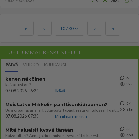
06.12.2005 12:37
8
12684
0
10
/
30
LUETUIMMAT KESKUSTELUT
PÄIVÄ
VIIKKO
KUUKAUSI
53
kenen näköinen
927
kaivattusi on ?
07.08.2026 16:24
Ikävä
67
Muistatko Mikkelin panttivankidraaman?
686
Uusi draamasarja järkyttävästä tapauksesta on tulossa. Tositapahtumiin perustuva sarja ammentaa vuoden 1986 Mikkelin pan
07.08.2026 07:39
Maailman menoa
55
Mitä haluaisit kysyä tänään
660
Kaivatultasi? Anna jokin tunniste itsestäni tai hänestä.