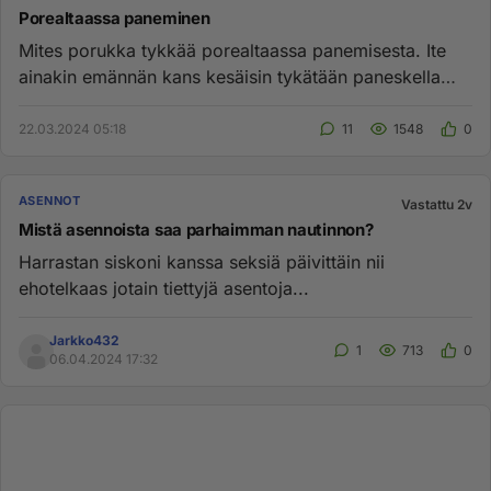
Porealtaassa paneminen
Mites porukka tykkää porealtaassa panemisesta. Ite
ainakin emännän kans kesäisin tykätään paneskella
altaas. Aika kiihot...
22.03.2024 05:18
11
1548
0
ASENNOT
Vastattu 2v
Mistä asennoista saa parhaimman nautinnon?
Harrastan siskoni kanssa seksiä päivittäin nii
ehotelkaas jotain tiettyjä asentoja...
Jarkko432
1
713
0
06.04.2024 17:32