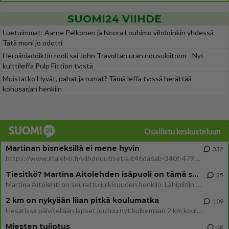
SUOMI24 VIIHDE
Luetuimmat: Aarne Pelkonen ja Noora Louhimo vihdoinkin yhdessä -
Tätä moni jo odotti
Heroiiniaddiktin rooli sai John Travoltan uran nousukiitoon - Nyt
kulttileffa Pulp Fiction tv:stä
Muistatko Hyvät, pahat ja rumat? Tämä leffa tv:ssä herättää
kohusarjan henkiin
Osallistu keskusteluun
Martinan bisneksillä ei mene hyvin
332
https://www.iltalehti.fi/viihdeuutiset/a/c46da6ab-340f-4790-aaa7-0865eed2336 Yrityksen konkurssihakemus on tullut kärä
Tiesitkö? Martina Aitolehden isäpuoli on tämä suosittu laulaja
35
Martina Aitolehti on seurattu julkisuuden henkilö. Lähipiiriin mahtuu muitakin tunnettuja henkilöitä. Tiesitkö, että Ma
2 km on nykyään liian pitkä koulumatka
109
Hesarissa päivitellään lapset joutuu nyt kulkemaan 2 km kouluun jösses. Ruostefillarilla tuo matka menee vaikka miten äk
Miesten tuijotus
48