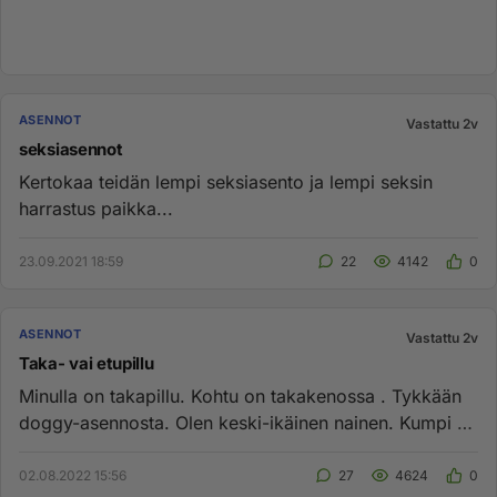
ASENNOT
Vastattu 2v
seksiasennot
Kertokaa teidän lempi seksiasento ja lempi seksin
harrastus paikka...
23.09.2021 18:59
22
4142
0
ASENNOT
Vastattu 2v
Taka- vai etupillu
Minulla on takapillu. Kohtu on takakenossa . Tykkään
doggy-asennosta. Olen keski-ikäinen nainen. Kumpi on
parempi etu- v...
02.08.2022 15:56
27
4624
0