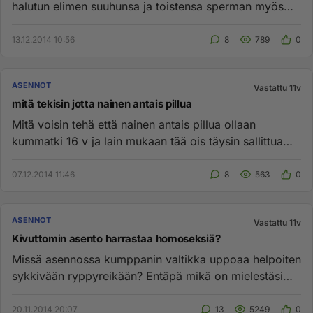
halutun elimen suuhunsa ja toistensa sperman myös
palkintona...
13.12.2014 10:56
8
789
0
ASENNOT
Vastattu 11v
mitä tekisin jotta nainen antais pillua
Mitä voisin tehä että nainen antais pillua ollaan
kummatki 16 v ja lain mukaan tää ois täysin sallittua
mutta kun en saa...
07.12.2014 11:46
8
563
0
ASENNOT
Vastattu 11v
Kivuttomin asento harrastaa homoseksiä?
Missä asennossa kumppanin valtikka uppoaa helpoiten
sykkivään ryppyreikään? Entäpä mikä on mielestäsi
nautinnollisin ase...
20.11.2014 20:07
13
5249
0