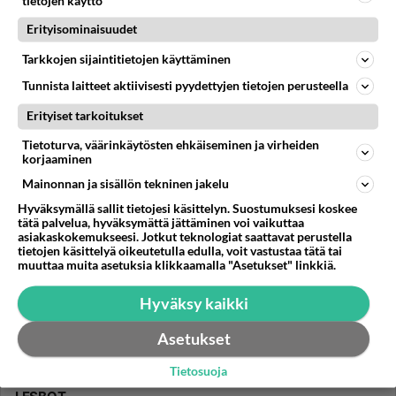
tietojen käyttö
19.01.2015 17:53
5
142
0
Erityisominaisuudet
Tarkkojen sijaintitietojen käyttäminen
Tunnista laitteet aktiivisesti pyydettyjen tietojen perusteella
Erityiset tarkoitukset
Tietoturva, väärinkäytösten ehkäiseminen ja virheiden
korjaaminen
Mainonnan ja sisällön tekninen jakelu
Hyväksymällä sallit tietojesi käsittelyn. Suostumuksesi koskee
tätä palvelua, hyväksymättä jättäminen voi vaikuttaa
asiakaskokemukseesi. Jotkut teknologiat saattavat perustella
tietojen käsittelyä oikeutetulla edulla, voit vastustaa tätä tai
muuttaa muita asetuksia klikkaamalla "Asetukset" linkkiä.
Hyväksy kaikki
Asetukset
Tietosuoja
ASENNOT
Vastattu 11v