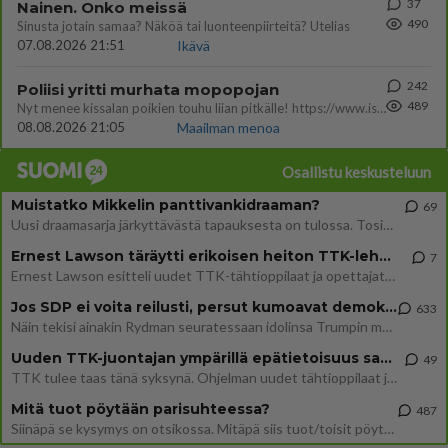
37
Nainen. Onko meissä
490
Sinusta jotain samaa? Näköä tai luonteenpiirteitä? Utelias
07.08.2026 21:51
Ikävä
242
Poliisi yritti murhata mopopojan
489
Nyt menee kissalan poikien touhu liian pitkälle! https://www.is.fi/kotimaa/art-2000012193221.html Karu video mopomiiti
08.08.2026 21:05
Maailman menoa
Osallistu keskusteluun
Muistatko Mikkelin panttivankidraaman?
69
Uusi draamasarja järkyttävästä tapauksesta on tulossa. Tositapahtumiin perustuva sarja ammentaa vuoden 1986 Mikkelin pan
Ernest Lawson täräytti erikoisen heiton TTK-lehdistötilaisuudessa: " Onko tässä tarkoituksena...?"
7
Ernest Lawson esitteli uudet TTK-tähtioppilaat ja opettajat torstaina 6.8. lehdistölle. Tulevalla kaudella on yksi hausk
Jos SDP ei voita reilusti, persut kumoavat demokratian Suomesta
633
Näin tekisi ainakin Rydman seuratessaan idolinsa Trumpin mallia https://www.is.fi/politiikka/art-2000012187244.html
Uuden TTK-juontajan ympärillä epätietoisuus sakenee - Nyt MTV hämmentää soppaa
49
TTK tulee taas tänä syksynä. Ohjelman uudet tähtioppilaat julkistetaan torstaina 6. elokuuta klo 14 alkavassa lehdistö
Mitä tuot pöytään parisuhteessa?
487
Siinäpä se kysymys on otsikossa. Mitäpä siis tuot/toisit pöytään parisuhteessa? Oletko mies vai nainen? Koetko sen mitä