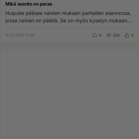
Mikä asento on paras
Huipulle pääsee naisten mukaan parhaiten asennossa,
jossa nainen on päällä. Se on myös kyselyn mukaan
toiseksi yleisin a...
10.07.2015 17:24
4
254
0