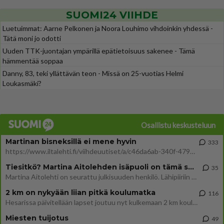
SUOMI24 VIIHDE
Luetuimmat: Aarne Pelkonen ja Noora Louhimo vihdoinkin yhdessä -
Tätä moni jo odotti
Uuden TTK-juontajan ympärillä epätietoisuus sakenee - Tämä
hämmentää soppaa
Danny, 83, teki yllättävän teon - Missä on 25-vuotias Helmi
Loukasmäki?
Osallistu keskusteluun
Martinan bisneksillä ei mene hyvin
333
https://www.iltalehti.fi/viihdeuutiset/a/c46da6ab-340f-4790-aaa7-0865eed2336 Yrityksen konkurssihakemus on tullut kärä
Tiesitkö? Martina Aitolehden isäpuoli on tämä suosittu laulaja
35
Martina Aitolehti on seurattu julkisuuden henkilö. Lähipiiriin mahtuu muitakin tunnettuja henkilöitä. Tiesitkö, että Ma
2 km on nykyään liian pitkä koulumatka
116
Hesarissa päivitellään lapset joutuu nyt kulkemaan 2 km kouluun jösses. Ruostefillarilla tuo matka menee vaikka miten äk
Miesten tuijotus
49