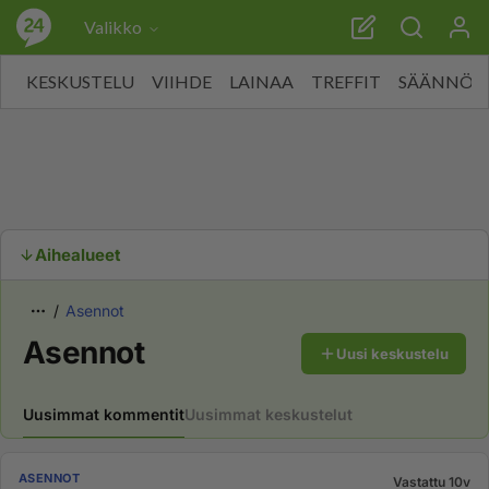
Valikko
KESKUSTELU
VIIHDE
LAINAA
TREFFIT
SÄÄNNÖT
Aihealueet
Asennot
Asennot
Uusi keskustelu
Uusimmat kommentit
Uusimmat keskustelut
ASENNOT
Vastattu 10v