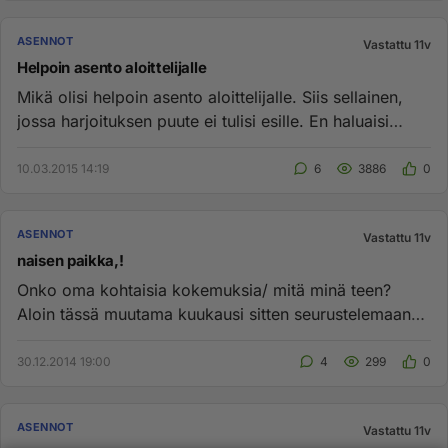
ASENNOT
Vastattu 11v
Helpoin asento aloittelijalle
Mikä olisi helpoin asento aloittelijalle. Siis sellainen,
jossa harjoituksen puute ei tulisi esille. En haluaisi
missä...
10.03.2015 14:19
6
3886
0
ASENNOT
Vastattu 11v
naisen paikka,!
Onko oma kohtaisia kokemuksia/ mitä minä teen?
Aloin tässä muutama kuukausi sitten seurustelemaan
nykyisen kanssa....
30.12.2014 19:00
4
299
0
ASENNOT
Vastattu 11v