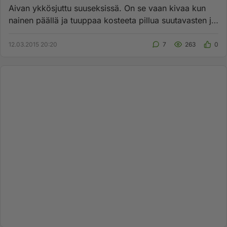
Aivan ykkösjuttu suuseksissä. On se vaan kivaa kun
nainen päällä ja tuuppaa kosteeta pillua suutavasten ja
samalla ottaa...
12.03.2015 20:20
7
263
0