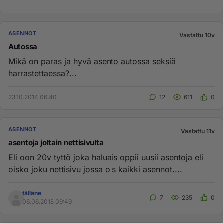
ASENNOT
Vastattu 10v
Autossa
Mikä on paras ja hyvä asento autossa seksiä
harrastettaessa?...
23.10.2014 06:40
12
611
0
ASENNOT
Vastattu 11v
asentoja joltain nettisivulta
Eli oon 20v tyttö joka haluais oppii uusii asentoja eli
oisko joku nettisivu jossa ois kaikki asennot....
tälläne
7
235
0
06.06.2015 09:49