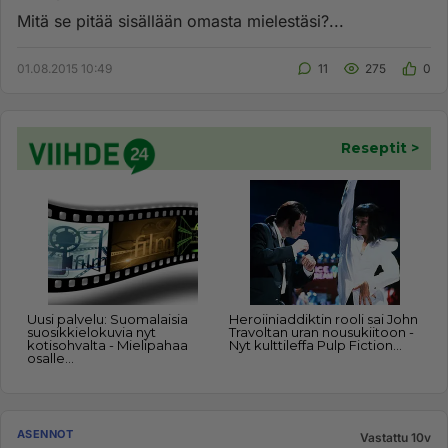
Mitä se pitää sisällään omasta mielestäsi?...
01.08.2015 10:49
11
275
0
ASENNOT
Vastattu 10v