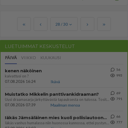
28
/
30
LUETUIMMAT KESKUSTELUT
PÄIVÄ
VIIKKO
KUUKAUSI
56
kenen näköinen
993
kaivattusi on ?
07.08.2026 16:24
Ikävä
69
Muistatko Mikkelin panttivankidraaman?
791
Uusi draamasarja järkyttävästä tapauksesta on tulossa. Tositapahtumiin perustuva sarja ammentaa vuoden 1986 Mikkelin pan
07.08.2026 07:39
Maailman menoa
66
Iäkäs Jämsäläinen mies kuoli poliisiautoon matkalla Jyväskylän putkaan
777
Iäkäs vanhus humalassa niin huonossa kunnossa, ettei pystynyt huolehtimaan itsestään niin ainoa apu sillä hetkellä oli