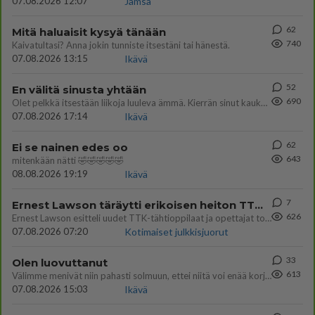
07.08.2026 12:07
Jämsä
62
Mitä haluaisit kysyä tänään
740
Kaivatultasi? Anna jokin tunniste itsestäni tai hänestä.
07.08.2026 13:15
Ikävä
52
En välitä sinusta yhtään
690
Olet pelkkä itsestään liikoja luuleva ämmä. Kierrän sinut kaukaa nyt ja aina. Olit mulle pelkkä lelu vaan.
07.08.2026 17:14
Ikävä
62
Ei se nainen edes oo
643
mitenkään nätti 🤣🤣🤣🤣🤣
08.08.2026 19:19
Ikävä
7
Ernest Lawson täräytti erikoisen heiton TTK-lehdistötilaisuudessa: " Onko tässä tarkoituksena...?"
626
Ernest Lawson esitteli uudet TTK-tähtioppilaat ja opettajat torstaina 6.8. lehdistölle. Tulevalla kaudella on yksi hausk
07.08.2026 07:20
Kotimaiset julkkisjuorut
33
Olen luovuttanut
613
Välimme menivät niin pahasti solmuun, ettei niitä voi enää korjata. On aika jatkaa elämässä eteenpäin. Toivon sulle kaik
07.08.2026 15:03
Ikävä