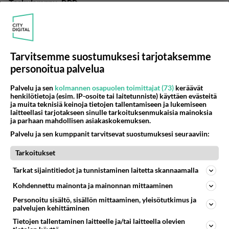
Taskulamppu :DDD
Taskulampustani paloi valo! Mitä teen?...
01.03.2015 16:20
2
183
0
Tarvitsemme suostumuksesi tarjotaksemme
personoitua palvelua
ASENNOT
Vastattu 11v
Palvelu ja sen
kolmannen osapuolen toimittajat (73)
keräävät
Paras asento
henkilötietoja (esim. IP-osoite tai laitetunniste) käyttäen evästeitä
Ratsastus on kaikista parasta,ei voi olla
ja muita teknisiä keinoja tietojen tallentamiseen ja lukemiseen
laitteellasi tarjotakseen sinulle tarkoituksenmukaisia mainoksia
kiihottavampaa kun tiukkapillunen nainen hyppii
ja parhaan mahdollisen asiakaskokemuksen.
kyrvän päällä,pitkään....
Palvelu ja sen kumppanit tarvitsevat suostumuksesi seuraaviin:
09.02.2015 11:33
1
198
0
Tarkoitukset
Tarkat sijaintitiedot ja tunnistaminen laitetta skannaamalla
ASENNOT
Vastattu 11v
Kohdennettu mainonta ja mainonnan mittaaminen
nyt oikeesti vastatkaa
Personoitu sisältö, sisällön mittaaminen, yleisötutkimus ja
oon poika Etelä-pohjanmaalta tulkaa naimaan
palvelujen kehittäminen
tytöt/pojat,miehet/naiset käy jätä yhteystetosi alas
Tietojen tallentaminen laitteelle ja/tai laitteella olevien
kiitos!...