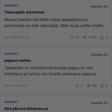
ASENNOT
Vastattu 11v
Taakaapäin antaminen
Minua jotenkin hävettää antaa takaapäin,kun
pyllynreikä on heti näkösällä. Mitä muut olette mieltä
asiasta....
04.05.2014 17:35
47
10710
0
ASENNOT
Vastattu 11v
peppua vasten.
Takaapäin on kiihottavinta,koska peppu on niin
kiihottava ja tuntuu niin kivalta painautua peppua
vasten....
26.03.2015 21:14
2
168
0
ASENNOT
Vastattu 11v
69 kyllä tosi kiihottava ja