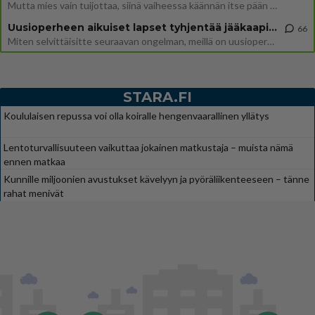
Mutta mies vain tuijottaa, siinä vaiheessa käännän itse pään pois. Mikä juttu? Yleensä jos joku tuijottaa tai katsoo, hä
Uusioperheen aikuiset lapset tyhjentää jääkaapin käydessään
66
Miten selvittäisitte seuraavan ongelman, meillä on uusioperhe, minulla teini-ikäiset lapset ja puolisolla aikuiset, jotk
STARA.FI
Koululaisen repussa voi olla koiralle hengenvaarallinen yllätys
Lentoturvallisuuteen vaikuttaa jokainen matkustaja – muista nämä
ennen matkaa
Kunnille miljoonien avustukset kävelyyn ja pyöräliikenteeseen – tänne
rahat menivät