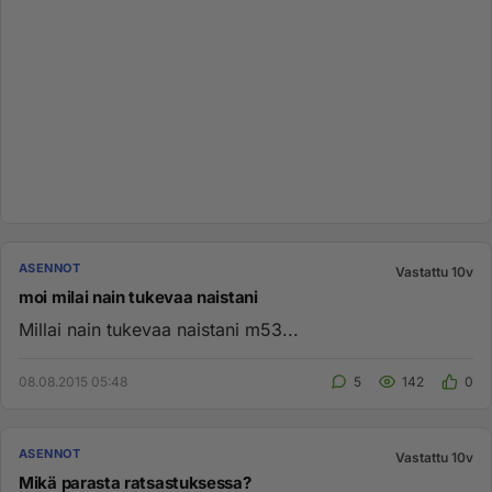
ASENNOT
Vastattu 10v
moi milai nain tukevaa naistani
Millai nain tukevaa naistani m53...
08.08.2015 05:48
5
142
0
ASENNOT
Vastattu 10v
Mikä parasta ratsastuksessa?