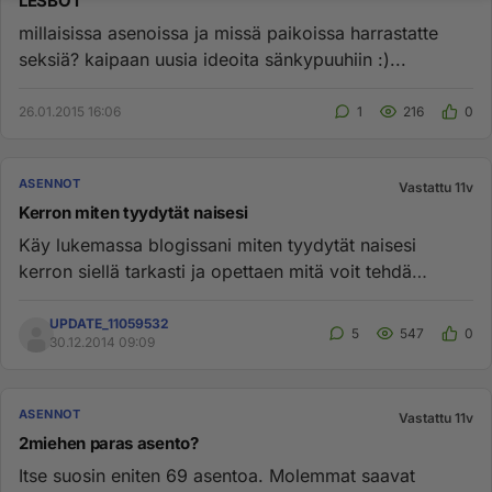
LESBOT
millaisissa asenoissa ja missä paikoissa harrastatte
seksiä? kaipaan uusia ideoita sänkypuuhiin :)...
26.01.2015 16:06
1
216
0
ASENNOT
Vastattu 11v
Kerron miten tyydytät naisesi
Käy lukemassa blogissani miten tyydytät naisesi
kerron siellä tarkasti ja opettaen mitä voit tehdä
tuottaaksesi naiselle...
UPDATE_11059532
5
547
0
30.12.2014 09:09
ASENNOT
Vastattu 11v
2miehen paras asento?
Itse suosin eniten 69 asentoa. Molemmat saavat