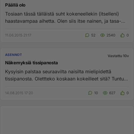
Päällä olo
Tosiaan tässä tälläistä suht kokeneellekin (itselleni)
haastavampaa aihetta. Olen siis itse nainen, ja tasa-
arvon nimis...
11.06.2015 21:17
52
2540
0
ASENNOT
Vastattu 10v
Näkemyksiä tissipanosta
Kysyisin palstaa seuraavilta naisilta mielipidettä
tissipanosta. Olettteko koskaan kokeilleet sitä? Tuntuisi
mielenkiint...
14.08.2015 17:20
10
627
0