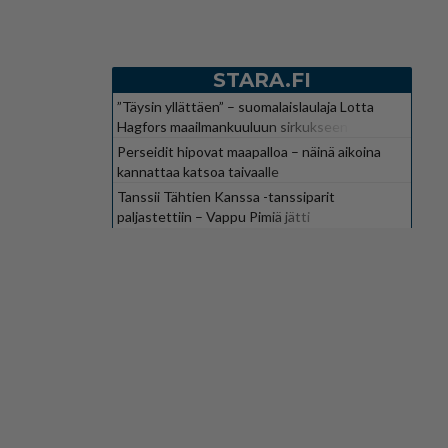
STARA.FI
”Täysin yllättäen” – suomalaislaulaja Lotta
Hagfors maailmankuuluun sirkukseen
Perseidit hipovat maapalloa – näinä aikoina
kannattaa katsoa taivaalle
Tanssii Tähtien Kanssa -tanssiparit
paljastettiin – Vappu Pimiä jätti
suosikkiohjelman