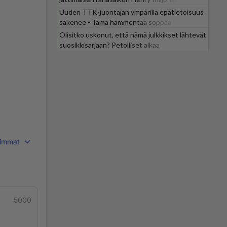
Uuden TTK-juontajan ympärillä epätietoisuus
sakenee - Tämä hämmentää soppaa
Olisitko uskonut, että nämä julkkikset lähtevät
suosikkisarjaan? Petolliset alkaa
jättiyllätyksellä
immat
5000