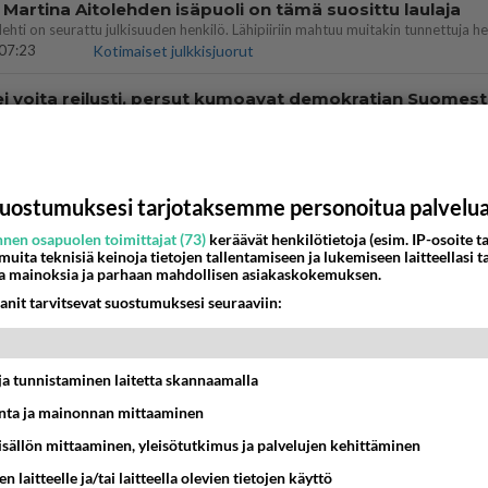
 Martina Aitolehden isäpuoli on tämä suosittu laulaja
07:23
Kotimaiset julkkisjuorut
ei voita reilusti, persut kumoavat demokratian Suomes
09:02
Maailman menoa
ä kaivattusi on tehnyt?
uostumuksesi tarjotaksemme personoitua palvelu
13:25
Ikävä
nen osapuolen toimittajat (73)
keräävät henkilötietoja (esim. IP-osoite ta
 muita teknisiä keinoja tietojen tallentamiseen ja lukemiseen laitteellasi t
a mainoksia ja parhaan mahdollisen asiakaskokemuksen.
dän välit
antua tästä?
anit tarvitsevat suostumuksesi seuraaviin:
05:34
Ikävä
vattusi
t ja tunnistaminen laitetta skannaamalla
jossakin suhteessa?
17:47
Ikävä
ta ja mainonnan mittaaminen
sisällön mittaaminen, yleisötutkimus ja palvelujen kehittäminen
enko ymmärtänyt oikein?
ainen suhde/molemmat ovat täysin poissuljettuja asioita? Nainen
n laitteelle ja/tai laitteella olevien tietojen käyttö