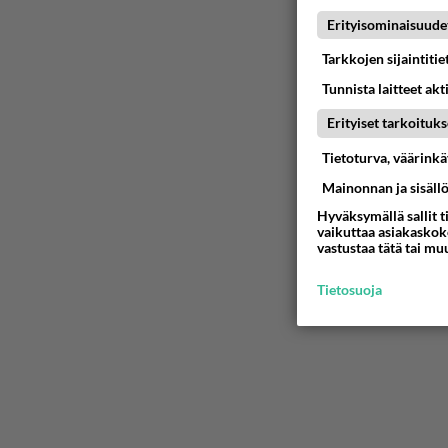
05.08.2026 
Erityisominaisuude
Tarkkojen sijaintiti
Tunnista laitteet akt
05.08.2026 
Erityiset tarkoituks
Tietoturva, väärink
06.08.2026 
Mainonnan ja sisäll
Hyväksymällä sallit t
Kauanko o
vaikuttaa asiakaskoke
koska hänet 
vastustaa tätä tai mu
05.08.2026 
Tietosuoja