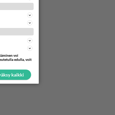
101
Kiteen Pallon superpesisjoukkue pelaa huumeiden vaikutuksen alaisena
668
Huumerikos. Yleisesti uskotaan, että se seikka, että eräs KiPan pelaaja kärähtää huumeista, on vain jäävuoren huippu. M
465
ä Ylen tänään julkaisemassa tuoreimmassa gallup-kyselyssä.
632
https://yle.fi/a/74-20239449 Perussuomalaisilla hurja- ja ylivoimaisesti suurin nousu tässä uudessa Ylen gallupissa. Kyl
38
ttäminen voi
utetulla edulla, voit
612
äksy kaikki