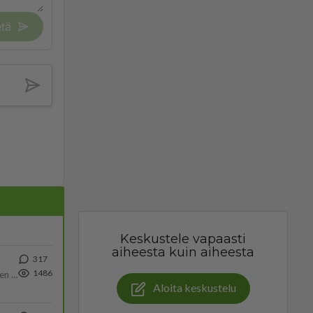
tä
Keskustele vapaasti
aiheesta kuin aiheesta
317
1486
https://www.iltalehti.fi/viihdeuutiset/a/c46da6ab-340f-4790-aaa7-0865eed2336 Yrityksen konkurssihakemus on tullut kärä
Aloita keskustelu