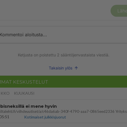
Lähe
Kommentoi aloitusta...
Ketjusta on poistettu
2
sääntöjenvastaista viestiä.
Takaisin ylös
MMAT KESKUSTELUT
IKKO
KUUKAUSI
bisneksillä ei mene hyvin
05:51
Kotimaiset julkkisjuorut