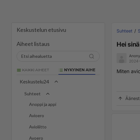
Keskustelun etusivu
Suhteet
S
Aiheet listaus
Hei sinä
Anony
2024-
KAIKKI AIHEET
NYKYINEN AIHE
Miten avio
Keskustelu24
Suhteet
Äänest
Anoppi ja appi
Avioero
Avioliitto
Avoero