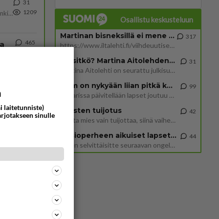
31
1209
Martina Aitolehti on seurattu julkisuuden henkilö. Lähipiiriin mahtuu muitakin tunnettuja henkilöitä. Tiesitkö, että Ma
Osallistu keskusteluun
Martinan bisneksillä ei mene hyvin
317
465
ta
https://www.iltalehti.fi/viihdeuutiset/a/c46da6ab-340f-4790-aaa7-0865eed2336 Yrityksen konkurssihakemus on tullut kärä
989
Näin tekisi ainakin Rydman seuratessaan idolinsa Trumpin mallia https://www.is.fi/politiikka/art-2000012187244.html
Tiesitkö? Martina Aitolehden isäpuoli on tämä suosittu laulaja
31
Martina Aitolehti on seurattu julkisuuden henkilö. Lähipiiriin mahtuu muitakin tunnettuja henkilöitä. Tiesitkö, että Ma
62
2 km on nykyään liian pitkä koulumatka
99
a
936
Hesarissa päivitellään lapset joutuu nyt kulkemaan 2 km kouluun jösses. Ruostefillarilla tuo matka menee vaikka miten äk
i laitetunniste)
Miesten tuijotus
42
arjotakseen sinulle
Mutta mies vain tuijottaa, siinä vaiheessa käännän itse pään pois. Mikä juttu? Yleensä jos joku tuijottaa tai katsoo, hä
73
932
Uusioperheen aikuiset lapset tyhjentää jääkaapin käydessään
44
Miten selvittäisitte seuraavan ongelman, meillä on uusioperhe, minulla teini-ikäiset lapset ja puolisolla aikuiset, jotk
48
691
74
673