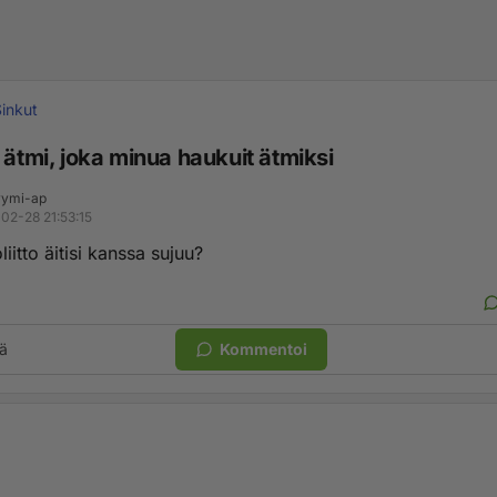
inkut
 ätmi, joka minua haukuit ätmiksi
ymi-ap
02-28 21:53:15
liitto äitisi kanssa sujuu?
ä
Kommentoi