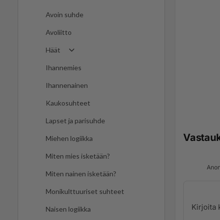
Avoin suhde
Avoliitto
Häät
Ihannemies
Ihannenainen
Kaukosuhteet
Lapset ja parisuhde
Vastau
Miehen logiikka
Miten mies isketään?
Anon
Miten nainen isketään?
Monikulttuuriset suhteet
Naisen logiikka