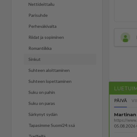
Nettideittailu
Parisuhde
Perheväkivalta
Riidat ja sopiminen
Romantiikka
Sinkut
Suhteen aloittaminen
Suhteen lopettaminen
LUETUI
Suku on pahin
PÄIVÄ
VI
Suku on paras
Martinan 
Särkynyt sydän
Tapasimme Suomi24:ssä
05.08.2026 
Treffeillä