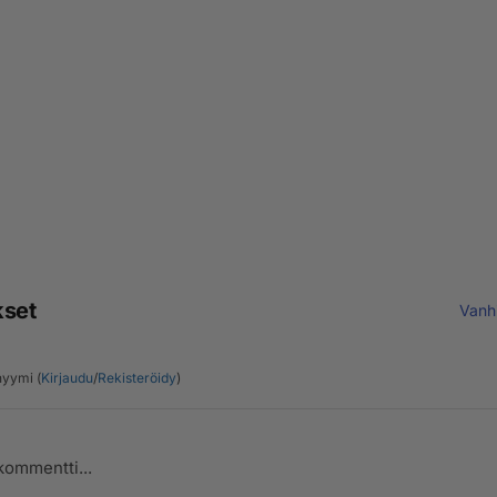
kset
Vanh
yymi (
Kirjaudu
/
Rekisteröidy
)