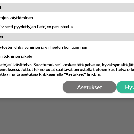
11:40
Ikävä
t
etojen käyttäminen
iivisesti pyydettyjen tietojen perusteella
03:21
Kitee
et
Perussuomalaisten kannatus nousi rytinäll
äytösten ehkäiseminen ja virheiden korjaaminen
03:24
Maailman menoa
ön tekninen jakelu
ietojesi käsittelyn. Suostumuksesi koskee tätä palvelua, hyväksymättä jä
let kaivannut kaivattuasi ja
mukseesi. Jotkut teknologiat saattavat perustella tietojen käsittelyä oike
löysit?
uttaa muita asetuksia klikkaamalla "Asetukset" linkkiä.
17:19
Ikävä
Asetukset
Hyv