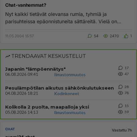
Chat-vanhemmat?
Nyt kaikki tietävät olevansa rumia, tyhmiä ja
parisuhteissa epäonnistuneita sättäreitä. Vielä on
selvittämättä kuinka hu...
11.05.2004 15:57
54
2470
1
TRENDAAVAT KESKUSTELUT
17
Japanin "lämpöennätys"
47
06.08.2026 09:41
Ilmastonmuutos
28
Pesulämpötilan aikutus sähkönkulutukseen
78
04.08.2026 18:21
Kodinkoneet
15
Kolikolla 2 puolta, maapalloja yksi
59
05.08.2026 14:13
Ilmastonmuutos
CHAT
Vastattu 7h