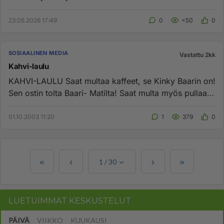
23.05.2026 17:49
0
<50
0
SOSIAALINEN MEDIA
Vastattu 2kk
Kahvi-laulu
KAHVI-LAULU Saat multaa kaffeet, se Kinky Baarin on!
Sen ostin tolta Baari- Matilta! Saat multa myös pullaa,
se Kinky B...
01.10.2003 11:20
1
379
0
1
/
30
LUETUIMMAT KESKUSTELUT
PÄIVÄ
VIIKKO
KUUKAUSI