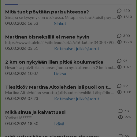
420
Mitä tuot pöytään parisuhteessa?
1810
Siinäpä se kysymys on otsikossa. Mitäpä siis tuot/toisit pöytään parisuhteessa? Oletko mies vai nainen? Koetko sen mitä
04.08.2026 16:53
Sinkut
300
Martinan bisneksillä ei mene hyvin
1228
https://www.iltalehti.fi/viihdeuutiset/a/c46da6ab-340f-4790-aaa7-0865eed2336 Yrityksen konkurssihakemus on tullut kärä
05.08.2026 05:51
Kotimaiset julkkisjuorut
95
2 km on nykyään liian pitkä koulumatka
1021
Hesarissa päivitellään lapset joutuu nyt kulkemaan 2 km kouluun jösses. Ruostefillarilla tuo matka menee vaikka miten äk
04.08.2026 10:07
Lieksa
29
Tiesitkö? Martina Aitolehden isäpuoli on tämä suosittu laulaja
1001
Martina Aitolehti on seurattu julkisuuden henkilö. Lähipiiriin mahtuu muitakin tunnettuja henkilöitä. Tiesitkö, että Ma
05.08.2026 07:23
Kotimaiset julkkisjuorut
58
Mikä sinua ja kaivattuasi
926
Yhdistää??????
04.08.2026 18:50
Ikävä
66