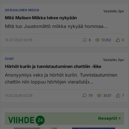
SOSIAALINEN MEDIA
Vastattu 2pv
Mitä Malisen Miikka tekee nykyään
Mitä tuo Juustomättö miikka nykyää hommaa...
14.07.2022 03:18
8
10352
0
CHAT
Vastattu 3pv
Hörhöt kuriin ja tunnistautuminen chattiiin -liike
Anonyymiys veks ja hörhöt kuriin. Tunnistautuminen
chattiin niin loppuu hörhöjen vierailut👍...
11.03.2026 05:29
79
3037
7