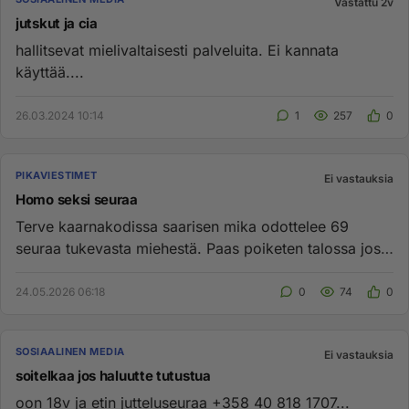
Vastattu 2v
jutskut ja cia
hallitsevat mielivaltaisesti palveluita. Ei kannata
käyttää....
26.03.2024 10:14
1
257
0
PIKAVIESTIMET
Ei vastauksia
Homo seksi seuraa
Terve kaarnakodissa saarisen mika odottelee 69
seuraa tukevasta miehestä. Paas poiketen talossa jos
siltä tuntuu. Särkel...
24.05.2026 06:18
0
74
0
SOSIAALINEN MEDIA
Ei vastauksia
soitelkaa jos haluutte tutustua
oon 18v ja etin jutteluseuraa +358 40 818 1707...