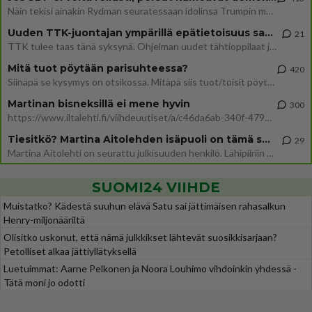
Näin tekisi ainakin Rydman seuratessaan idolinsa Trumpin mallia https://www.is.fi/politiikka/art-2000012187244.html
Uuden TTK-juontajan ympärillä epätietoisuus sakenee - Nyt MTV hämmentää soppaa
21
TTK tulee taas tänä syksynä. Ohjelman uudet tähtioppilaat julkistetaan torstaina 6. elokuuta klo 14 alkavassa lehdistö
Mitä tuot pöytään parisuhteessa?
420
Siinäpä se kysymys on otsikossa. Mitäpä siis tuot/toisit pöytään parisuhteessa? Oletko mies vai nainen? Koetko sen mitä
Martinan bisneksillä ei mene hyvin
300
https://www.iltalehti.fi/viihdeuutiset/a/c46da6ab-340f-4790-aaa7-0865eed2336 Yrityksen konkurssihakemus on tullut kärä
Tiesitkö? Martina Aitolehden isäpuoli on tämä suosittu laulaja
29
Martina Aitolehti on seurattu julkisuuden henkilö. Lähipiiriin mahtuu muitakin tunnettuja henkilöitä. Tiesitkö, että Ma
SUOMI24 VIIHDE
Muistatko? Kädestä suuhun elävä Satu sai jättimäisen rahasalkun
Henry-miljonääriltä
Olisitko uskonut, että nämä julkkikset lähtevät suosikkisarjaan?
Petolliset alkaa jättiyllätyksellä
Luetuimmat: Aarne Pelkonen ja Noora Louhimo vihdoinkin yhdessä -
Tätä moni jo odotti