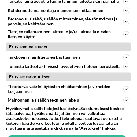
Tarkat sijaintitiedot ja tunnistaminen laitetta skannaamalla
CHAT
Vastattu 2kk
Saako kevätjuhlassa laulaa suvivirttä
Kohdennettu mainonta ja mainonnan mittaaminen
Kyllä saa. Opetushallituksen linjauksen mukaan
Personoitu sisältö, sisällön mittaaminen, yleisötutkimus ja
palvelujen kehittäminen
Suvivirren laulaminen koulujen kevätjuhlissa on
Tietojen tallentaminen laitteelle ja/tai laitteella olevien
sallittua, eikä sitä kats...
tietojen käyttö
27.05.2026 07:32
3
137
0
Erityisominaisuudet
Tarkkojen sijaintitietojen käyttäminen
YLEISTÄ SOMESTA
Vastattu 2kk
Tunnista laitteet aktiivisesti pyydettyjen tietojen perusteella
irkin paras kannu
Erityiset tarkoitukset
#pingisministerit.......
Tietoturva, väärinkäytösten ehkäiseminen ja virheiden
korjaaminen
06.09.2004 09:41
1
1375
0
Mainonnan ja sisällön tekninen jakelu
Hyväksymällä sallit tietojesi käsittelyn. Suostumuksesi koskee
tätä palvelua, hyväksymättä jättäminen voi vaikuttaa
asiakaskokemukseesi. Jotkut teknologiat saattavat perustella
tietojen käsittelyä oikeutetulla edulla, voit vastustaa tätä tai
muuttaa muita asetuksia klikkaamalla "Asetukset" linkkiä.