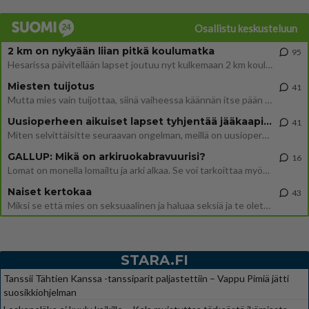
Osallistu keskusteluun
2 km on nykyään liian pitkä koulumatka
95
Hesarissa päivitellään lapset joutuu nyt kulkemaan 2 km kouluun jösses. Ruostefillarilla tuo matka menee vaikka miten äk
Miesten tuijotus
41
Mutta mies vain tuijottaa, siinä vaiheessa käännän itse pään pois. Mikä juttu? Yleensä jos joku tuijottaa tai katsoo, hä
Uusioperheen aikuiset lapset tyhjentää jääkaapin käydessään
41
Miten selvittäisitte seuraavan ongelman, meillä on uusioperhe, minulla teini-ikäiset lapset ja puolisolla aikuiset, jotk
GALLUP: Mikä on arkiruokabravuurisi?
16
Lomat on monella lomailtu ja arki alkaa. Se voi tarkoittaa myös sitä, että grillailut on grillattu ja palataan arjen ruo
Naiset kertokaa
43
Miksi se että mies on seksuaalinen ja haluaa seksiä ja te olette hänen mielestänne haluttava on vastenmielistä? Mikä sii
STARA.FI
Tanssii Tähtien Kanssa -tanssiparit paljastettiin – Vappu Pimiä jätti
suosikkiohjelman