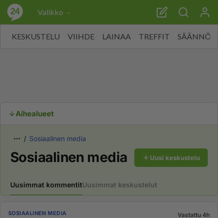
Valikko
KESKUSTELU
VIIHDE
LAINAA
TREFFIT
SÄÄNNÖT
Aihealueet
Sosiaalinen media
Sosiaalinen media
Uusi keskustelu
Uusimmat kommentit
Uusimmat keskustelut
SOSIAALINEN MEDIA
Vastattu 4h