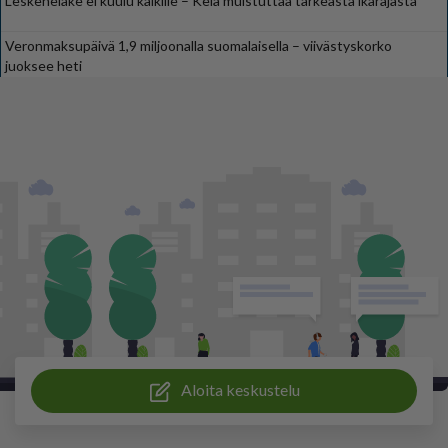
Leskeneläke ei kuulu kaikille – Kela muistuttaa tärkeästä ikärajasta
Veronmaksupäivä 1,9 miljoonalla suomalaisella – viivästyskorko
juoksee heti
Aloita keskustelu