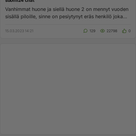
suomi24 chat
Vanhimmat huone ja siellä huone 2 on mennyt vuoden
sisällä piloille, sinne on pesiytynyt eräs henkilö joka
päivystää tun...
15.03.2023 14:21
129
22798
0