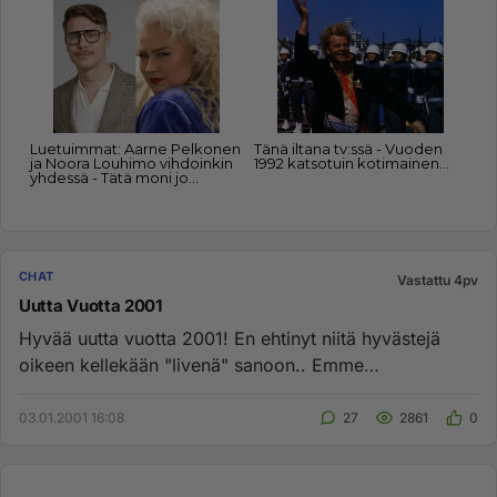
CHAT
Vastattu 4pv
Uutta Vuotta 2001
Hyvää uutta vuotta 2001! En ehtinyt niitä hyvästejä
oikeen kellekään "livenä" sanoon.. Emme
varmaankaan enään tapaa, nii...
03.01.2001 16:08
27
2861
0