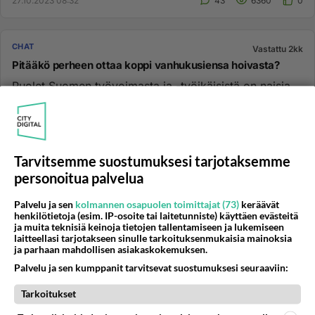
27.10.2023 08:32
43
6360
0
CHAT
Vastattu 2kk
Pitääkö perheen ottaa koppi vanhukusiensa hoivasta?
Puolet Suomen työvoimasta ja -työikäisistä on naisia.
Kun naiset viimein on saatu koulutettua ja työelämään
hyödyttämään...
03.06.2026 05:05
7
228
0
Tarvitsemme suostumuksesi tarjotaksemme
personoitua palvelua
YLEISTÄ SOMESTA
Ei vastauksia
Kick alusta
Palvelu ja sen
kolmannen osapuolen toimittajat (73)
keräävät
henkilötietoja (esim. IP-osoite tai laitetunniste) käyttäen evästeitä
Kick stiimaaja, jolla yli 10 000 seuraajaa, live lähetystä
ja muita teknisiä keinoja tietojen tallentamiseen ja lukemiseen
katsoo 1000-2000 katselijaa ja kick maksaa
laitteellasi tarjotakseen sinulle tarkoituksenmukaisia mainoksia
ja parhaan mahdollisen asiakaskokemuksen.
tuntipalkkaa sittu...
Palvelu ja sen kumppanit tarvitsevat suostumuksesi seuraaviin:
03.06.2026 10:02
0
<50
0
Tarkoitukset