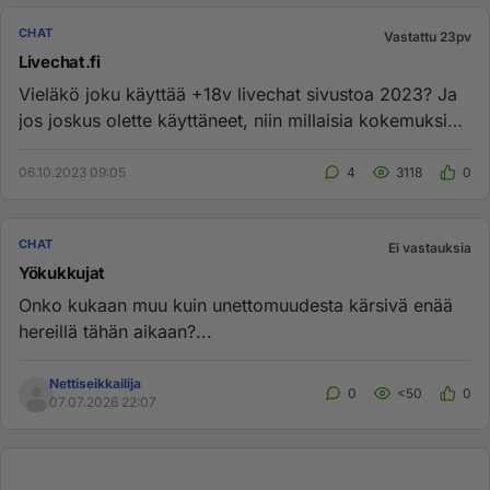
CHAT
Vastattu 23pv
Livechat.fi
Vieläkö joku käyttää +18v livechat sivustoa 2023? Ja
jos joskus olette käyttäneet, niin millaisia kokemuksia
jäänyt miel...
06.10.2023 09:05
4
3118
0
CHAT
Ei vastauksia
Yökukkujat
Onko kukaan muu kuin unettomuudesta kärsivä enää
hereillä tähän aikaan?...
Nettiseikkailija
0
<50
0
07.07.2026 22:07