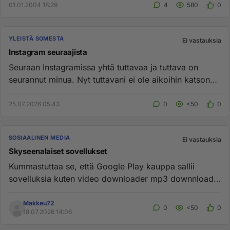
01.01.2004 18:29
4
580
0
YLEISTÄ SOMESTA
Ei vastauksia
Instagram seuraajista
Seuraan Instagramissa yhtä tuttavaa ja tuttava on
seurannut minua. Nyt tuttavani ei ole aikoihin katsonut
stoorejani eik...
25.07.2026 05:43
0
<50
0
SOSIAALINEN MEDIA
Ei vastauksia
Skyseenalaiset sovellukset
Kummastuttaa se, että Google Play kauppa sallii
sovelluksia kuten video downloader mp3 downnloader
ja vastaavat joilla s...
Makkeu72
0
<50
0
18.07.2026 14:06