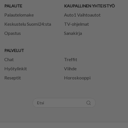
PALAUTE
KAUPALLINEN YHTEISTYÖ
Palautelomake
Auto1 Vaihtoautot
Keskustelu Suomi24:sta
TV-ohjelmat
Opastus
Sanakirja
PALVELUT
Chat
Treffit
Hyötylinkit
Viihde
Reseptit
Horoskooppi