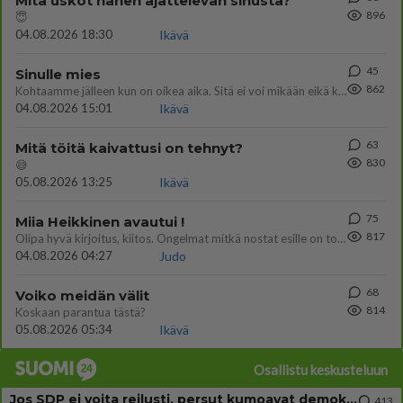
Mitä uskot hänen ajattelevan sinusta?
896
😇
04.08.2026 18:30
Ikävä
45
Sinulle mies
862
Kohtaamme jälleen kun on oikea aika. Sitä ei voi mikään eikä kukaan estää <3 <3
04.08.2026 15:01
Ikävä
63
Mitä töitä kaivattusi on tehnyt?
830
😅
05.08.2026 13:25
Ikävä
75
Miia Heikkinen avautui !
817
Olipa hyvä kirjoitus, kiitos. Ongelmat mitkä nostat esille on todellisia ja tämä ylimielisyys totta ja se näkyy kaikessa
04.08.2026 04:27
Judo
68
Voiko meidän välit
814
Koskaan parantua tästä?
05.08.2026 05:34
Ikävä
Osallistu keskusteluun
Jos SDP ei voita reilusti, persut kumoavat demokratian Suomesta
413