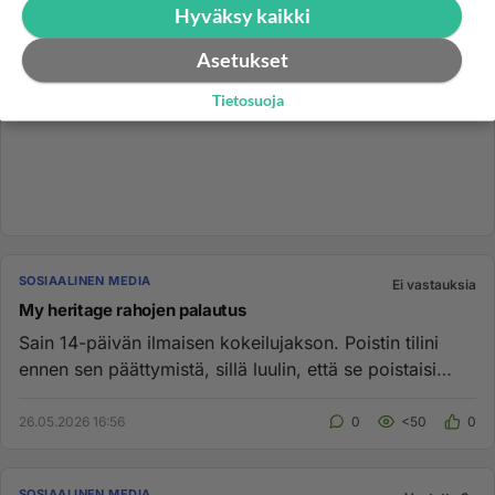
Hyväksy kaikki
Asetukset
Tietosuoja
SOSIAALINEN MEDIA
Ei vastauksia
My heritage rahojen palautus
Sain 14-päivän ilmaisen kokeilujakson. Poistin tilini
ennen sen päättymistä, sillä luulin, että se poistaisi
käyttäjätil...
26.05.2026 16:56
0
<50
0
SOSIAALINEN MEDIA