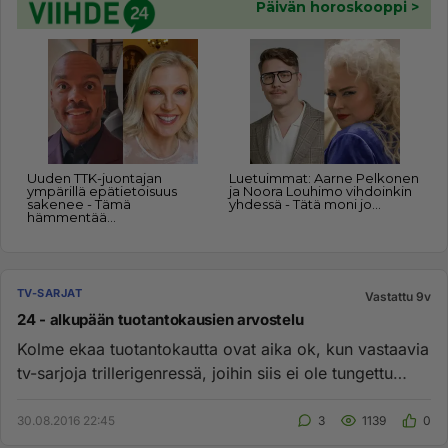
TV-SARJAT
Vastattu 9v
24 - alkupään tuotantokausien arvostelu
Kolme ekaa tuotantokautta ovat aika ok, kun vastaavia
tv-sarjoja trillerigenressä, joihin siis ei ole tungettu
paljoa ih...
30.08.2016 22:45
3
1139
0