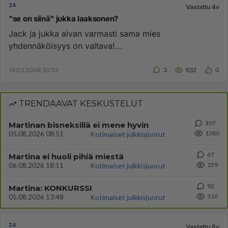
24
Vastattu 4v
"se on siinä" jukka laaksonen?
Jack ja jukka aivan varmasti sama mies
yhdennäköisyys on valtava!...
19.03.2006 20:53
3
632
0
TRENDAAVAT KESKUSTELUT
307
Martinan bisneksillä ei mene hyvin
1380
05.08.2026 08:51
Kotimaiset julkkisjuorut
67
Martina ei huoli pihiä miestä
159
06.08.2026 18:11
Kotimaiset julkkisjuorut
92
Martina: KONKURSSI
510
05.08.2026 13:48
Kotimaiset julkkisjuorut
24
Vastattu 8v