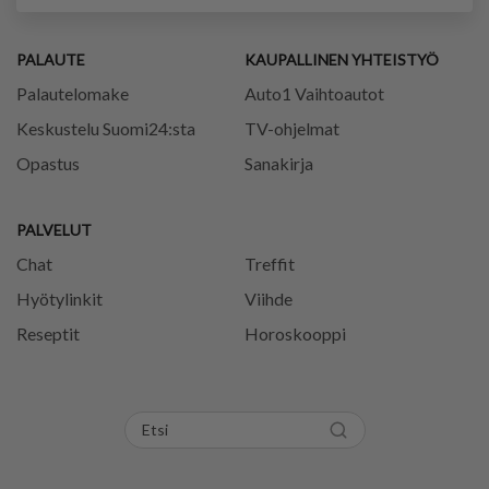
PALAUTE
KAUPALLINEN YHTEISTYÖ
Palautelomake
Auto1 Vaihtoautot
Keskustelu Suomi24:sta
TV-ohjelmat
Opastus
Sanakirja
PALVELUT
Chat
Treffit
Hyötylinkit
Viihde
Reseptit
Horoskooppi