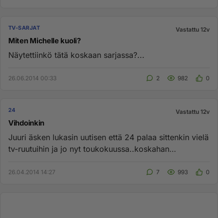
TV-SARJAT
Vastattu 12v
Miten Michelle kuoli?
Näytettiinkö tätä koskaan sarjassa?...
26.06.2014 00:33
2
982
0
24
Vastattu 12v
Vihdoinkin
Juuri äsken lukasin uutisen että 24 palaa sittenkin vielä
tv-ruutuihin ja jo nyt toukokuussa..koskahan
suomessa,toivotta...
26.04.2014 14:27
7
993
0