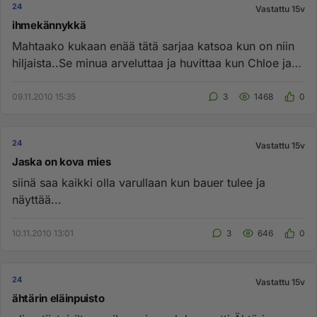
24
Vastattu 15v
ihmekännykkä
Mahtaako kukaan enää tätä sarjaa katsoa kun on niin
hiljaista..Se minua arveluttaa ja huvittaa kun Chloe ja
joku muukin ...
09.11.2010 15:35
3
1468
0
24
Vastattu 15v
Jaska on kova mies
siinä saa kaikki olla varullaan kun bauer tulee ja
näyttää...
10.11.2010 13:01
3
646
0
24
Vastattu 15v
ähtärin eläinpuisto