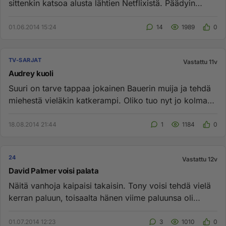
sittenkin katsoa alusta lähtien Netflixistä. Päädyin
katsomaan kaud...
01.06.2014 15:24
14
1989
0
TV-SARJAT
Vastattu 11v
Audrey kuoli
Suuri on tarve tappaa jokainen Bauerin muija ja tehdä
miehestä vieläkin katkerampi. Oliko tuo nyt jo kolmas
muija joka t...
18.08.2014 21:44
1
1184
0
24
Vastattu 12v
David Palmer voisi palata
Näitä vanhoja kaipaisi takaisin. Tony voisi tehdä vielä
kerran paluun, toisaalta hänen viime paluunsa oli
naurettavan ty...
01.07.2014 12:23
3
1010
0