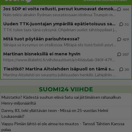
Jos SDP ei voita reilusti, persut kumoavat demokratian Suomesta
444
Näin tekisi ainakin Rydman seuratessaan idolinsa Trumpin mallia https://www.is.fi/politiikka/art-2000012187244.html
Uuden TTK-juontajan ympärillä epätietoisuus sakenee - Nyt MTV hämmentää soppaa
31
TTK tulee taas tänä syksynä. Ohjelman uudet tähtioppilaat julkistetaan torstaina 6. elokuuta klo 14 alkavassa lehdistö
Mitä tuot pöytään parisuhteessa?
429
Siinäpä se kysymys on otsikossa. Mitäpä siis tuot/toisit pöytään parisuhteessa? Oletko mies vai nainen? Koetko sen mitä
Martinan bisneksillä ei mene hyvin
307
https://www.iltalehti.fi/viihdeuutiset/a/c46da6ab-340f-4790-aaa7-0865eed2336 Yrityksen konkurssihakemus on tullut kärä
Tiesitkö? Martina Aitolehden isäpuoli on tämä suosittu laulaja
30
Martina Aitolehti on seurattu julkisuuden henkilö. Lähipiiriin mahtuu muitakin tunnettuja henkilöitä. Tiesitkö, että Ma
SUOMI24 VIIHDE
Muistatko? Kädestä suuhun elävä Satu sai jättimäisen rahasalkun
Henry-miljonääriltä
Danny, 83, teki yllättävän teon - Missä on 25-vuotias Helmi
Loukasmäki?
Vappu Pimiän lähtö ei ole ainoa iso muutos - Tanssii Tähtien Kanssa
palaa