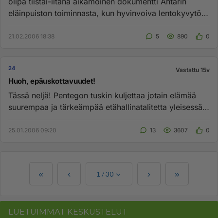
olipa tiistai-iltana aikamoinen dokumentti Ähtärin
eläinpuiston toiminnasta, kun hyvinvoiva lentokyvytön,
puolison löytä...
21.02.2006 18:38
5
890
0
24
Vastattu 15v
Huoh, epäuskottavuudet!
Tässä neljä! Pentegon tuskin kuljettaa jotain elämää
suurempaa ja tärkeämpää etähallinatalitetta yleisessä
ruuhka junas...
25.01.2006 09:20
13
3607
0
1
/
30
LUETUIMMAT KESKUSTELUT