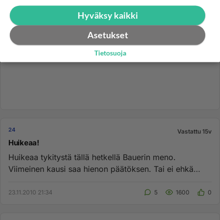
Hyväksy kaikki
Asetukset
Tietosuoja
24
Vastattu 15v
Huikeaa!
Huikeaa tykitystä tällä hetkellä Bauerin meno.
Viimeinen kausi saa hienon päätöksen. Tai ei ehkä
hienon, koska se tulee ...
23.11.2010 21:34
5
1600
0