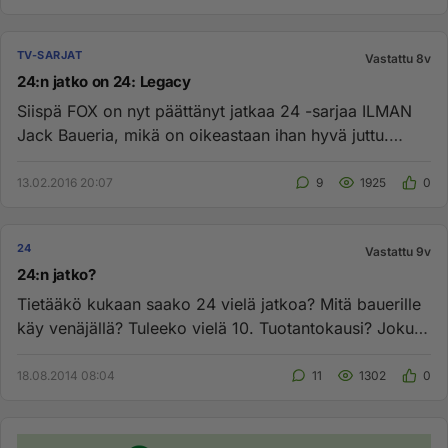
TV-SARJAT
Vastattu 8v
24:n jatko on 24: Legacy
Siispä FOX on nyt päättänyt jatkaa 24 -sarjaa ILMAN
Jack Baueria, mikä on oikeastaan ihan hyvä juttu.
Bauerin hahmo alko...
13.02.2016 20:07
9
1925
0
24
Vastattu 9v
24:n jatko?
Tietääkö kukaan saako 24 vielä jatkoa? Mitä bauerille
käy venäjällä? Tuleeko vielä 10. Tuotantokausi? Joku
ystävällinen ...
18.08.2014 08:04
11
1302
0