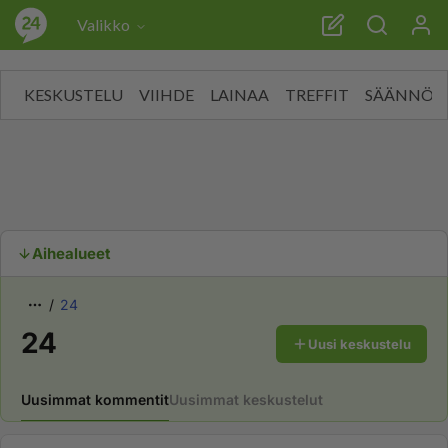
"/>
"/>
Valikko
KESKUSTELU
VIIHDE
LAINAA
TREFFIT
SÄÄNNÖT
Aihealueet
24
24
Uusi keskustelu
Uusimmat kommentit
Uusimmat keskustelut