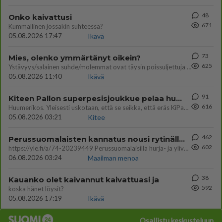
48
Onko kaivattusi
671
Kummallinen jossakin suhteessa?
05.08.2026 17:47
Ikävä
73
Mies, olenko ymmärtänyt oikein?
625
Ystävyys/salainen suhde/molemmat ovat täysin poissuljettuja asioita? Nainen
05.08.2026 11:40
Ikävä
91
Kiteen Pallon superpesisjoukkue pelaa huumeiden vaikutuksen alaisena
616
Huumerikos. Yleisesti uskotaan, että se seikka, että eräs KiPan pelaaja kärähtää huumeista, on vain jäävuoren huippu. M
05.08.2026 03:21
Kitee
462
Perussuomalaisten kannatus nousi rytinällä Ylen tänään julkaisemassa tuoreimmassa gallup-kyselyssä.
602
https://yle.fi/a/74-20239449 Perussuomalaisilla hurja- ja ylivoimaisesti suurin nousu tässä uudessa Ylen gallupissa. Kyl
06.08.2026 03:24
Maailman menoa
38
Kauanko olet kaivannut kaivattuasi ja
592
koska hänet löysit?
05.08.2026 17:19
Ikävä
Osallistu keskusteluun