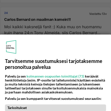
24
Vastattu 13v
Carlos Bernard on maailman komein!!!
Moi kaikki kaksneljä fanit :) Kuka muu on huomannu
kuin ihana 24:n Tony Almeida, siis Carlos Bernard
on?!?...
25.01.2006 16:22
11
1805
0
Tarvitsemme suostumuksesi tarjotaksemme
24
Vastattu 13v
personoitua palvelua
Viimeinen kausi
Oli kyllä sellainen pohjanoteeraus tämän sarjan
Palvelu ja sen
kolmannen osapuolen toimittajat (73)
keräävät
viimeinen kausi. Upea sarja muuten, varsinkin
henkilötietoja (esim. IP-osoite tai laitetunniste) käyttäen evästeitä
ja muita teknisiä keinoja tietojen tallentamiseen ja lukemiseen
ensimmäiset kaudet. Mutta...
laitteellasi tarjotakseen sinulle tarkoituksenmukaisia mainoksia
ja parhaan mahdollisen asiakaskokemuksen.
10.02.2013 01:08
1
1168
0
Palvelu ja sen kumppanit tarvitsevat suostumuksesi seuraaviin:
Tarkoitukset
24
Vastattu 14v