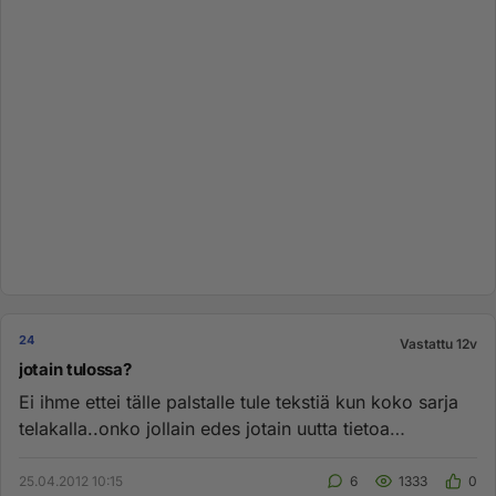
24
Vastattu 12v
jotain tulossa?
Ei ihme ettei tälle palstalle tule tekstiä kun koko sarja
telakalla..onko jollain edes jotain uutta tietoa
mahdollisesta...
25.04.2012 10:15
6
1333
0