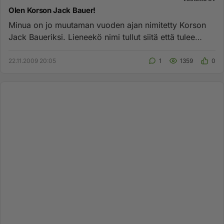
Olen Korson Jack Bauer!
Minua on jo muutaman vuoden ajan nimitetty Korson
Jack Baueriksi. Lieneekö nimi tullut siitä että tulee
joskus otettua k...
22.11.2009 20:05
1
1359
0