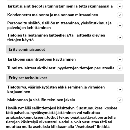
Kausi 7 loppu (spoiler)
Tarkat sijaintitiedot ja tunnistaminen laitetta skannaamalla
Katsoin tuossa juuri kauden seitsämän loppuun Blue
Kohdennettu mainonta ja mainonnan mittaaminen
Rayna ja olihan mahtava seasoni. Tuo loppu oli vain
Personoitu sisältö, sisällön mittaaminen, yleisötutkimus ja
vähän hassu, ihan...
palvelujen kehittäminen
22.11.2011 17:54
1
958
0
Tietojen tallentaminen laitteelle ja/tai laitteella olevien
tietojen käyttö
Erityisominaisuudet
24
Vastattu 15v
Tarkkojen sijaintitietojen käyttäminen
nostalgiaa
Tunnista laitteet aktiivisesti pyydettyjen tietojen perusteella
Mukavasti max-kanava nyt pyörittää vanhoja 24-
kausia,ei pääse sarja unohtumaan.Toivottavasti
Erityiset tarkoitukset
pyörittää niin kauan kuin j...
Tietoturva, väärinkäytösten ehkäiseminen ja virheiden
27.01.2011 19:42
1
1134
0
korjaaminen
Mainonnan ja sisällön tekninen jakelu
Hyväksymällä sallit tietojesi käsittelyn. Suostumuksesi koskee
tätä palvelua, hyväksymättä jättäminen voi vaikuttaa
asiakaskokemukseesi. Jotkut teknologiat saattavat perustella
tietojen käsittelyä oikeutetulla edulla, voit vastustaa tätä tai
muuttaa muita asetuksia klikkaamalla "Asetukset" linkkiä.