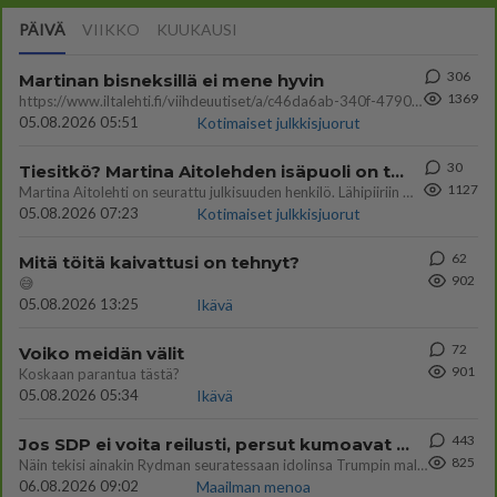
PÄIVÄ
VIIKKO
KUUKAUSI
306
Martinan bisneksillä ei mene hyvin
1369
https://www.iltalehti.fi/viihdeuutiset/a/c46da6ab-340f-4790-aaa7-0865eed2336 Yrityksen konkurssihakemus on tullut kärä
05.08.2026 05:51
Kotimaiset julkkisjuorut
30
Tiesitkö? Martina Aitolehden isäpuoli on tämä suosittu laulaja
1127
Martina Aitolehti on seurattu julkisuuden henkilö. Lähipiiriin mahtuu muitakin tunnettuja henkilöitä. Tiesitkö, että Ma
05.08.2026 07:23
Kotimaiset julkkisjuorut
62
Mitä töitä kaivattusi on tehnyt?
902
😅
05.08.2026 13:25
Ikävä
72
Voiko meidän välit
901
Koskaan parantua tästä?
05.08.2026 05:34
Ikävä
443
Jos SDP ei voita reilusti, persut kumoavat demokratian Suomesta
825
Näin tekisi ainakin Rydman seuratessaan idolinsa Trumpin mallia https://www.is.fi/politiikka/art-2000012187244.html
06.08.2026 09:02
Maailman menoa