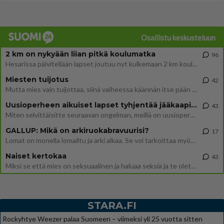
Osallistu keskusteluun
2 km on nykyään liian pitkä koulumatka
96
Hesarissa päivitellään lapset joutuu nyt kulkemaan 2 km kouluun jösses. Ruostefillarilla tuo matka menee vaikka miten äk
Miesten tuijotus
42
Mutta mies vain tuijottaa, siinä vaiheessa käännän itse pään pois. Mikä juttu? Yleensä jos joku tuijottaa tai katsoo, hä
Uusioperheen aikuiset lapset tyhjentää jääkaapin käydessään
43
Miten selvittäisitte seuraavan ongelman, meillä on uusioperhe, minulla teini-ikäiset lapset ja puolisolla aikuiset, jotk
GALLUP: Mikä on arkiruokabravuurisi?
17
Lomat on monella lomailtu ja arki alkaa. Se voi tarkoittaa myös sitä, että grillailut on grillattu ja palataan arjen ruo
Naiset kertokaa
43
Miksi se että mies on seksuaalinen ja haluaa seksiä ja te olette hänen mielestänne haluttava on vastenmielistä? Mikä sii
STARA.FI
Rockyhtye Weezer palaa Suomeen – viimeksi yli 25 vuotta sitten