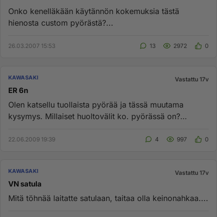
Onko kenelläkään käytännön kokemuksia tästä
hienosta custom pyörästä?...
26.03.2007 15:53
13
2972
0
KAWASAKI
Vastattu 17v
ER 6n
Olen katsellu tuollaista pyörää ja tässä muutama
kysymys. Millaiset huoltovälit ko. pyörässä on?
(milloin venttiilien sä...
22.06.2009 19:39
4
997
0
KAWASAKI
Vastattu 17v
VN satula
Mitä töhnää laitatte satulaan, taitaa olla keinonahkaa....