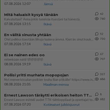
07.08.2026 12:07
Jämsä
62
Mitä haluaisit kysyä tänään
760
Kaivatultasi? Anna jokin tunniste itsestäni tai hänestä.
07.08.2026 13:15
Ikävä
52
En välitä sinusta yhtään
730
Olet pelkkä itsestään liikoja luuleva ämmä. Kierrän sinut kaukaa nyt ja aina. Olit mulle pelkkä lelu vaan.
07.08.2026 17:14
Ikävä
67
Ei se nainen edes oo
707
mitenkään nätti 🤣🤣🤣🤣🤣
08.08.2026 19:19
Ikävä
327
Poliisi yritti murhata mopopojan
686
Nyt menee kissalan poikien touhu liian pitkälle! https://www.is.fi/kotimaa/art-2000012193221.html Karu video mopomiiti
08.08.2026 21:05
Maailman menoa
8
Ernest Lawson täräytti erikoisen heiton TTK-lehdistötilaisuudessa: " Onko tässä tarkoituksena...?"
682
Ernest Lawson esitteli uudet TTK-tähtioppilaat ja opettajat torstaina 6.8. lehdistölle. Tulevalla kaudella on yksi hausk
07.08.2026 07:20
Kotimaiset julkkisjuorut