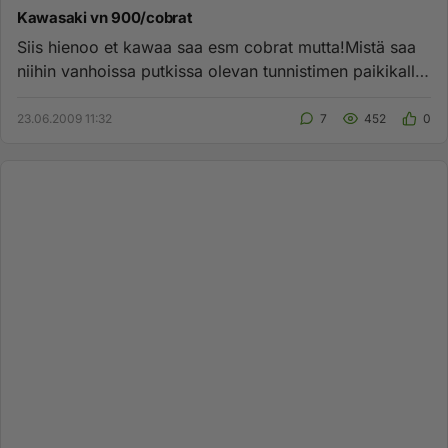
Kawasaki vn 900/cobrat
Siis hienoo et kawaa saa esm cobrat mutta!Mistä saa
niihin vanhoissa putkissa olevan tunnistimen paikikalle
jotain???? n...
23.06.2009 11:32
7
452
0