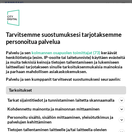
KAWASAKI
Vastattu 17v
Zephyr
Mikä se Zephyr oikein on? Onko niitä ees Suomessa
kellään? Tekeeköhän niillä mitään ? Kestäkö niitten
moottorit yhtä hyv...
Tarvitsemme suostumuksesi tarjotaksemme
personoitua palvelua
07.07.2009 14:10
1
347
0
Palvelu ja sen
kolmannen osapuolen toimittajat (73)
keräävät
henkilötietoja (esim. IP-osoite tai laitetunniste) käyttäen evästeitä
KAWASAKI
Vastattu 17v
ja muita teknisiä keinoja tietojen tallentamiseen ja lukemiseen
laitteellasi tarjotakseen sinulle tarkoituksenmukaisia mainoksia
ZX-6R -05
ja parhaan mahdollisen asiakaskokemuksen.
Mikähän on tuossa vehkeessä vika kun talven jäljiltä
Palvelu ja sen kumppanit tarvitsevat suostumuksesi seuraaviin:
tykkää käydä vain 3-5 sekuntia ja sitten syttyy
punainen FI-merkkiv...
Tarkoitukset
17.05.2009 19:35
1
560
0
Tarkat sijaintitiedot ja tunnistaminen laitetta skannaamalla
Kohdennettu mainonta ja mainonnan mittaaminen
KAWASAKI
Personoitu sisältö, sisällön mittaaminen, yleisötutkimus ja
Vastattu 17v
palvelujen kehittäminen
Vesi pumppu ja nokka-akselin ajoitus
Tietojen tallentaminen laitteelle ja/tai laitteella olevien