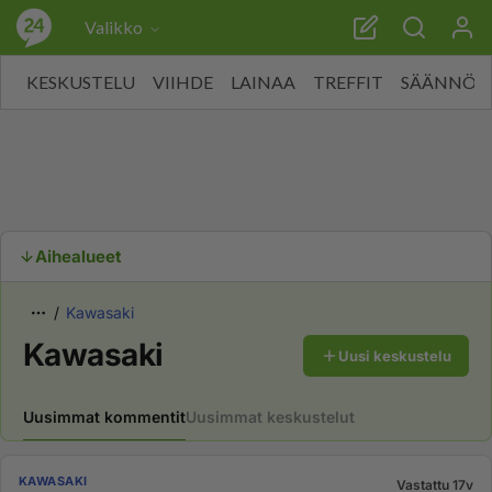
Valikko
KESKUSTELU
VIIHDE
LAINAA
TREFFIT
SÄÄNNÖT
Aihealueet
Kawasaki
Kawasaki
Uusi keskustelu
Uusimmat kommentit
Uusimmat keskustelut
KAWASAKI
Vastattu 17v