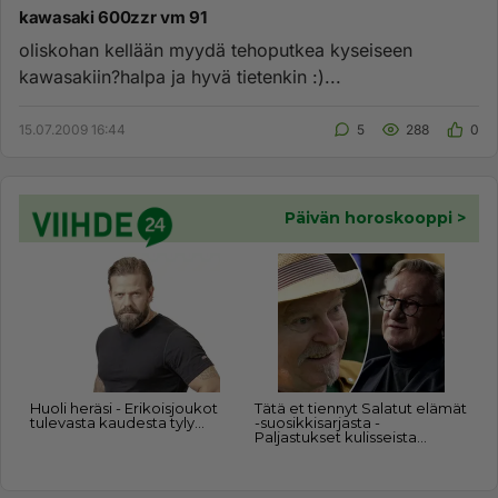
kawasaki 600zzr vm 91
oliskohan kellään myydä tehoputkea kyseiseen
kawasakiin?halpa ja hyvä tietenkin :)...
15.07.2009 16:44
5
288
0