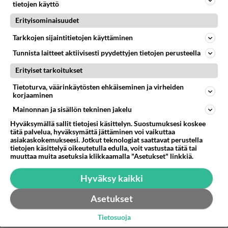
kyseessä kawasaki zzr 600 vm91 Elikkäs
tietojen käyttö
epätoivoisena etsin vesipumppua kyseiseen värkkiin
Erityisominaisuudet
jos joltain sellainen löytyi...
Tarkkojen sijaintitietojen käyttäminen
07.07.2009 09:54
1
453
0
Tunnista laitteet aktiivisesti pyydettyjen tietojen perusteella
Erityiset tarkoitukset
Tietoturva, väärinkäytösten ehkäiseminen ja virheiden
korjaaminen
Mainonnan ja sisällön tekninen jakelu
Hyväksymällä sallit tietojesi käsittelyn. Suostumuksesi koskee
tätä palvelua, hyväksymättä jättäminen voi vaikuttaa
asiakaskokemukseesi. Jotkut teknologiat saattavat perustella
tietojen käsittelyä oikeutetulla edulla, voit vastustaa tätä tai
muuttaa muita asetuksia klikkaamalla "Asetukset" linkkiä.
Hyväksy kaikki
Asetukset
Tietosuoja