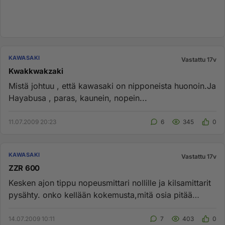
KAWASAKI
Vastattu 17v
Kwakkwakzaki
Mistä johtuu , että kawasaki on nipponeista huonoin.Ja
Hayabusa , paras, kaunein, nopein...
11.07.2009 20:23
6
345
0
KAWASAKI
Vastattu 17v
ZZR 600
Kesken ajon tippu nopeusmittari nollille ja kilsamittarit
pysähty. onko kellään kokemusta,mitä osia pitää
vaihtaa ja mit...
14.07.2009 10:11
7
403
0