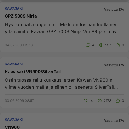
KAWASAKI
Vastattu 17v
GPZ 500S Ninja
Nyyt on paha ongelma... Meitil on tosiaan tuollainen
yllämainittu Kawan GPZ 500S Ninja Vm.89 ja sin nyt ei
satu olemaan ...
04.07.2009 15:18
4
257
0
KAWASAKI
Vastattu 17v
Kawasaki VN900/SilverTail
Ostin tuossa reilu kuukausi sitten Kawan VN900:n
viime vuoden mallia ja siihen oli asenettu SilverTail
putket joista poi...
30.06.2009 08:57
14
2173
0
KAWASAKI
Vastattu 17v
VN900