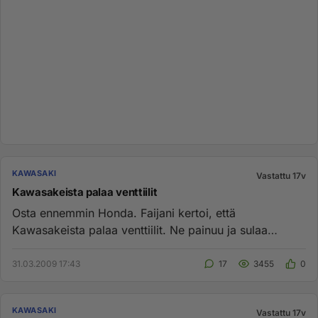
KAWASAKI
Vastattu 17v
Kawasakeista palaa venttiilit
Osta ennemmin Honda. Faijani kertoi, että
Kawasakeista palaa venttiilit. Ne painuu ja sulaa
seeteihin. faijalla oli aina...
31.03.2009 17:43
17
3455
0
KAWASAKI
Vastattu 17v