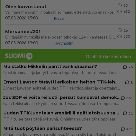
35
Olen luovuttanut
632
Välimme menivät niin pahasti solmuun, ettei niitä voi enää korjata. On aika jatkaa elämässä eteenpäin. Toivon sulle kaik
07.08.2026 15:03
Ikävä
16
Mersumies201
530
Oli tänään hyrskällä melekoosen tehokas 124 liikenteessä. Ei paljon vastamäki haitannu....
07.08.2026 19:00
Hyrynsalmi
Osallistu keskusteluun
Muistatko Mikkelin panttivankidraaman?
76
Uusi draamasarja järkyttävästä tapauksesta on tulossa. Tositapahtumiin perustuva sarja ammentaa vuoden 1986 Mikkelin pan
Ernest Lawson täräytti erikoisen heiton TTK-lehdistötilaisuudessa: " Onko tässä tarkoituksena...?"
8
Ernest Lawson esitteli uudet TTK-tähtioppilaat ja opettajat torstaina 6.8. lehdistölle. Tulevalla kaudella on yksi hausk
Jos SDP ei voita reilusti, persut kumoavat demokratian Suomesta
661
Näin tekisi ainakin Rydman seuratessaan idolinsa Trumpin mallia https://www.is.fi/politiikka/art-2000012187244.html
Uuden TTK-juontajan ympärillä epätietoisuus sakenee - Nyt MTV hämmentää soppaa
51
TTK tulee taas tänä syksynä. Ohjelman uudet tähtioppilaat julkistetaan torstaina 6. elokuuta klo 14 alkavassa lehdistö
Mitä tuot pöytään parisuhteessa?
491
Siinäpä se kysymys on otsikossa. Mitäpä siis tuot/toisit pöytään parisuhteessa? Oletko mies vai nainen? Koetko sen mitä