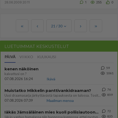
28.06.2009 20:11
1
255
0
21
/
30
LUETUIMMAT KESKUSTELUT
PÄIVÄ
VIIKKO
KUUKAUSI
59
kenen näköinen
1061
kaivattusi on ?
07.08.2026 16:24
Ikävä
76
Muistatko Mikkelin panttivankidraaman?
859
Uusi draamasarja järkyttävästä tapauksesta on tulossa. Tositapahtumiin perustuva sarja ammentaa vuoden 1986 Mikkelin pan
07.08.2026 07:39
Maailman menoa
72
Iäkäs Jämsäläinen mies kuoli poliisiautoon matkalla Jyväskylän putkaan
835
Iäkäs vanhus humalassa niin huonossa kunnossa, ettei pystynyt huolehtimaan itsestään niin ainoa apu sillä hetkellä oli