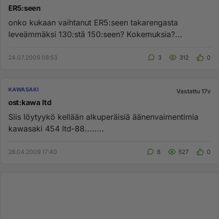
ER5:seen
onko kukaan vaihtanut ER5:seen takarengasta
leveämmäksi 130:stä 150:seen? Kokemuksia?...
24.07.2009 08:53
3
312
0
KAWASAKI
Vastattu 17v
ost:kawa ltd
Siis löytyykö kellään alkuperäisiä äänenvaimentimia
kawasaki 454 ltd-88........
28.04.2009 17:40
8
527
0