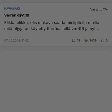
KAWASAKI
Vastattu 17v
9ärrän öljyt!!!!
Elikkä elikkä, olis mukava saada mielipiteitä muilta
mitä öljyjä on käytetty 9ärräs. Itellä vm-96 ja nyt
laitoin shellin...
07.05.2009 21:42
18
3439
0