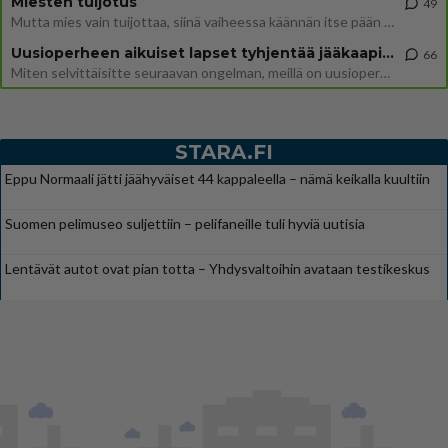
Miesten tuijotus
49
Mutta mies vain tuijottaa, siinä vaiheessa käännän itse pään pois. Mikä juttu? Yleensä jos joku tuijottaa tai katsoo, hä
Uusioperheen aikuiset lapset tyhjentää jääkaapin käydessään
66
Miten selvittäisitte seuraavan ongelman, meillä on uusioperhe, minulla teini-ikäiset lapset ja puolisolla aikuiset, jotk
STARA.FI
Eppu Normaali jätti jäähyväiset 44 kappaleella – nämä keikalla kuultiin
Suomen pelimuseo suljettiin – pelifaneille tuli hyviä uutisia
Lentävät autot ovat pian totta – Yhdysvaltoihin avataan testikeskus