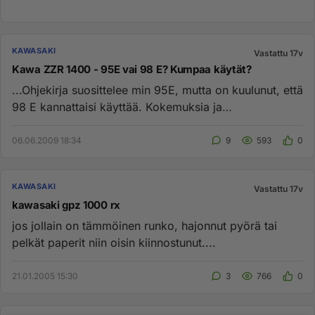
KAWASAKI
Vastattu 17v
Kawa ZZR 1400 - 95E vai 98 E? Kumpaa käytät?
...Ohjekirja suosittelee min 95E, mutta on kuulunut, että
98 E kannattaisi käyttää. Kokemuksia ja
seuraumuksia? Ja tieto...
06.06.2009 18:34
9
593
0
KAWASAKI
Vastattu 17v
kawasaki gpz 1000 rx
jos jollain on tämmöinen runko, hajonnut pyörä tai
pelkät paperit niin oisin kiinnostunut....
21.01.2005 15:30
3
766
0