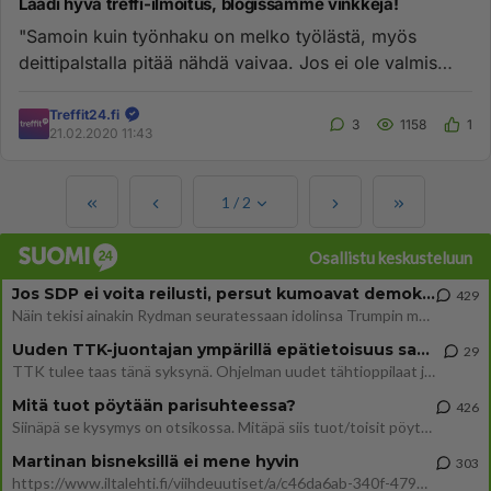
Laadi hyvä treffi-ilmoitus, blogissamme vinkkejä!
"Samoin kuin työnhaku on melko työlästä, myös
deittipalstalla pitää nähdä vaivaa. Jos ei ole valmis
panemaan itseään lik...
Treffit24.fi
3
1158
1
21.02.2020 11:43
1
/
2
Osallistu keskusteluun
Jos SDP ei voita reilusti, persut kumoavat demokratian Suomesta
429
Näin tekisi ainakin Rydman seuratessaan idolinsa Trumpin mallia https://www.is.fi/politiikka/art-2000012187244.html
Uuden TTK-juontajan ympärillä epätietoisuus sakenee - Nyt MTV hämmentää soppaa
29
TTK tulee taas tänä syksynä. Ohjelman uudet tähtioppilaat julkistetaan torstaina 6. elokuuta klo 14 alkavassa lehdistö
Mitä tuot pöytään parisuhteessa?
426
Siinäpä se kysymys on otsikossa. Mitäpä siis tuot/toisit pöytään parisuhteessa? Oletko mies vai nainen? Koetko sen mitä
Martinan bisneksillä ei mene hyvin
303
https://www.iltalehti.fi/viihdeuutiset/a/c46da6ab-340f-4790-aaa7-0865eed2336 Yrityksen konkurssihakemus on tullut kärä