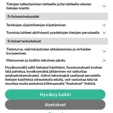
Tietojen tallentaminen laitteelle ja/tai laitteella olevien
NETTIDEITTAILU
Vastattu 5v
tietojen käyttö
Perinteinen parisuhde ei sovi kaikille
Erityisominaisuudet
Etäsuhde, vapaa suhde... vaan mikä on unicorn?
Tarkkojen sijaintitietojen käyttäminen
Elämäntilanteesta tai omasta halusta johtuen
perinteinen parisuhdemalli e...
Tunnista laitteet aktiivisesti pyydettyjen tietojen perusteella
Treffit24.fi
14
2082
0
Erityiset tarkoitukset
06.05.2020 10:28
Tietoturva, väärinkäytösten ehkäiseminen ja virheiden
korjaaminen
NETTIDEITTAILU
Ei vastauksia
Mainonnan ja sisällön tekninen jakelu
Sinkkuvanhempien treffi-ideat
Hyväksymällä sallit tietojesi käsittelyn. Suostumuksesi koskee
tätä palvelua, hyväksymättä jättäminen voi vaikuttaa
Asiaa sinkkuvanhemmuudesta, korona-ajan
asiakaskokemukseesi. Jotkut teknologiat saattavat perustella
rakkaudesta ja ideoita sinkkuvanhempien
tietojen käsittelyä oikeutetulla edulla, voit vastustaa tätä tai
muuttaa muita asetuksia klikkaamalla "Asetukset" linkkiä.
treffipaikoiksi koottuna täällä https://...
Treffit24.fi
0
895
0
Hyväksy kaikki
24.04.2020 12:29
Asetukset
NETTIDEITTAILU
Vastattu 11kk