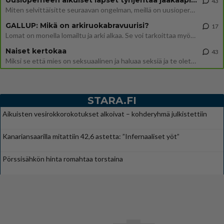
Uusioperheen aikuiset lapset tyhjentää jääkaapin käydessään
43
Miten selvittäisitte seuraavan ongelman, meillä on uusioperhe, minulla teini-ikäiset lapset ja puolisolla aikuiset, jotk
GALLUP: Mikä on arkiruokabravuurisi?
17
Lomat on monella lomailtu ja arki alkaa. Se voi tarkoittaa myös sitä, että grillailut on grillattu ja palataan arjen ruo
Naiset kertokaa
43
Miksi se että mies on seksuaalinen ja haluaa seksiä ja te olette hänen mielestänne haluttava on vastenmielistä? Mikä sii
STARA.FI
Aikuisten vesirokkorokotukset alkoivat – kohderyhmä julkistettiin
Kanariansaarilla mitattiin 42,6 astetta: ”Infernaaliset yöt”
Pörssisähkön hinta romahtaa torstaina