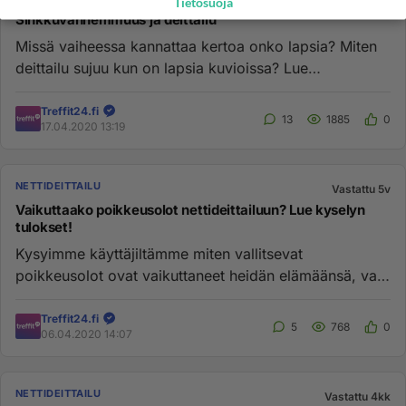
Tietosuoja
Sinkkuvanhemmuus ja deittailu
Missä vaiheessa kannattaa kertoa onko lapsia? Miten
deittailu sujuu kun on lapsia kuvioissa? Lue
ensimmäinen osa sinkk...
Treffit24.fi
13
1885
0
17.04.2020 13:19
NETTIDEITTAILU
Vastattu 5v
Vaikuttaako poikkeusolot nettideittailuun? Lue kyselyn
tulokset!
Kysyimme käyttäjiltämme miten vallitsevat
poikkeusolot ovat vaikuttaneet heidän elämäänsä, vai
ovatko? Lue yhteenveto ky...
Treffit24.fi
5
768
0
06.04.2020 14:07
NETTIDEITTAILU
Vastattu 4kk