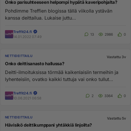
Onko parisuhteeseen helpompi hypätä kaveripohjalta?
Pohdimme Treffien blogissa tällä viikolla ystävän
kanssa deittailua. Lukaise juttu
ltxt=tästä!lref=https://treffit.suomi...
Treffit24.fi
13
2986
0
14.01.2022 07:49
NETTIDEITTAILU
Vastattu 3v
Onko deittisanasto hallussa?
Deitti-ilmoituksissa törmää kaikenlaisiin termeihin ja
lyhenteisiin, ovatko kaikki tuttuja vai onko tullut
sekaannuksia?...
Treffit24.fi
2
3364
0
10.06.2021 06:58
NETTIDEITTAILU
Vastattu 5v
Hävisikö deittikumppani yhtäkkiä linjoilta?