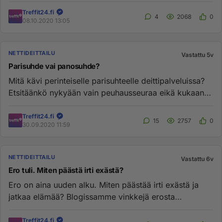
tällä viikolla pa...
Treffit24.fi
4
2068
0
08.10.2020 13:05
NETTIDEITTAILU
Vastattu 5v
Parisuhde vai panosuhde?
Mitä kävi perinteiselle parisuhteelle deittipalveluissa?
Etsitäänkö nykyään vain peuhausseuraa eikä kukaan
ole enää kiin...
Treffit24.fi
15
2757
0
30.09.2020 11:59
NETTIDEITTAILU
Vastattu 6v
Ero tuli. Miten päästä irti exästä?
Ero on aina uuden alku. Miten päästää irti exästä ja
jatkaa elämää? Blogissamme vinkkejä erosta
selviytymiseen https://d...
Treffit24.fi