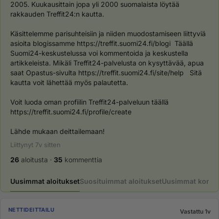
2005. Kuukausittain jopa yli 2000 suomalaista löytää 
rakkauden Treffit24:n kautta.
Käsittelemme parisuhteisiin ja niiden muodostamiseen liittyviä 
asioita blogissamme https://treffit.suomi24.fi/blogi  Täällä 
Suomi24-keskustelussa voi kommentoida ja keskustella 
artikkeleista. Mikäli Treffit24-palvelusta on kysyttävää, apua 
saat Opastus-sivulta https://treffit.suomi24.fi/site/help   Sitä 
kautta voit lähettää myös palautetta.
Voit luoda oman profiilin Treffit24-palveluun täällä 
https://treffit.suomi24.fi/profile/create
Lähde mukaan deittailemaan!
Liittynyt
7v
sitten
26
aloitusta
·
35
kommenttia
Uusimmat aloitukset
Suosituimmat aloitukset
Uusimmat komme
NETTIDEITTAILU
Vastattu 1v