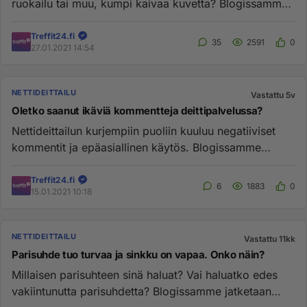
ruokailu tai muu, kumpi kaivaa kuvetta? Blogissamme
artikkeli aihees...
Treffit24.fi
35
2591
0
27.01.2021 14:54
NETTIDEITTAILU
Vastattu 5v
Oletko saanut ikäviä kommentteja deittipalvelussa?
Nettideittailun kurjempiin puoliin kuuluu negatiiviset
kommentit ja epäasiallinen käytös. Blogissamme
käydään läpi ikävä...
Treffit24.fi
6
1883
0
15.01.2021 10:18
NETTIDEITTAILU
Vastattu 11kk
Parisuhde tuo turvaa ja sinkku on vapaa. Onko näin?
Millaisen parisuhteen sinä haluat? Vai haluatko edes
vakiintunutta parisuhdetta? Blogissamme jatketaan