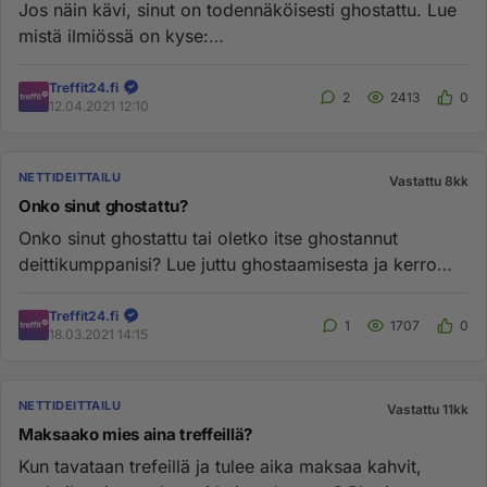
Jos näin kävi, sinut on todennäköisesti ghostattu. Lue
mistä ilmiössä on kyse:
https://deittailu.treffit24.fi/2021/03/17...
Treffit24.fi
2
2413
0
12.04.2021 12:10
NETTIDEITTAILU
Vastattu 8kk
Onko sinut ghostattu?
Onko sinut ghostattu tai oletko itse ghostannut
deittikumppanisi? Lue juttu ghostaamisesta ja kerro
kokemuksistasi kysel...
Treffit24.fi
1
1707
0
18.03.2021 14:15
NETTIDEITTAILU
Vastattu 11kk
Maksaako mies aina treffeillä?
Kun tavataan trefeillä ja tulee aika maksaa kahvit,