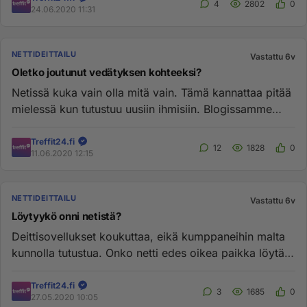
4
2802
0
24.06.2020 11:31
NETTIDEITTAILU
Vastattu 6v
Oletko joutunut vedätyksen kohteeksi?
Netissä kuka vain olla mitä vain. Tämä kannattaa pitää
mielessä kun tutustuu uusiin ihmisiin. Blogissamme
kertaamme turv...
Treffit24.fi
12
1828
0
11.06.2020 12:15
NETTIDEITTAILU
Vastattu 6v
Löytyykö onni netistä?
Deittisovellukset koukuttaa, eikä kumppaneihin malta
kunnolla tutustua. Onko netti edes oikea paikka löytää
parisuhde? L...
Treffit24.fi
3
1685
0
27.05.2020 10:05