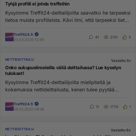
Tyhjä profiili ei johda treffeihin
Kysyimme Treffit24-deittailijoilta saavatko he tarpeeksi
tietoa muista profiileista. Kävi ilmi, että tarpeeksi tietoa
ol...
Treffit24.fi
41
2131
5
20.03.2020 12:49
NETTIDEITTAILU
Vastattu 5v
Onko sukupuolirooleilla väliä deittailussa? Lue kyselyn
tulokset!
Kysyimme Treffit24-deittailijoilta mielipiteitä ja
kokemuksia nettideittailusta, kenen tulee pyytää
treffeille, kuka mak...
Treffit24.fi
11
1774
1
28.02.2020 08:38
NETTIDEITTAILU
Vastattu 6v