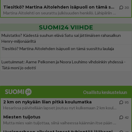
Tiesitkö? Martina Aitolehden isäpuoli on tämä suosittu laulaja
30
Martina Aitolehti on seurattu julkisuuden henkilö. Lähipiiriin mahtuu muitakin tunnettuja henkilöitä. Tiesitkö, että Ma
SUOMI24 VIIHDE
Muistatko? Kädestä suuhun elävä Satu sai jättimäisen rahasalkun
Henry-miljonääriltä
Tiesitkö? Martina Aitolehden isäpuoli on tämä suosittu laulaja
Luetuimmat: Aarne Pelkonen ja Noora Louhimo vihdoinkin yhdessä -
Tätä moni jo odotti
Osallistu keskusteluun
2 km on nykyään liian pitkä koulumatka
95
Hesarissa päivitellään lapset joutuu nyt kulkemaan 2 km kouluun jösses. Ruostefillarilla tuo matka menee vaikka miten äk
Miesten tuijotus
42
Mutta mies vain tuijottaa, siinä vaiheessa käännän itse pään pois. Mikä juttu? Yleensä jos joku tuijottaa tai katsoo, hä