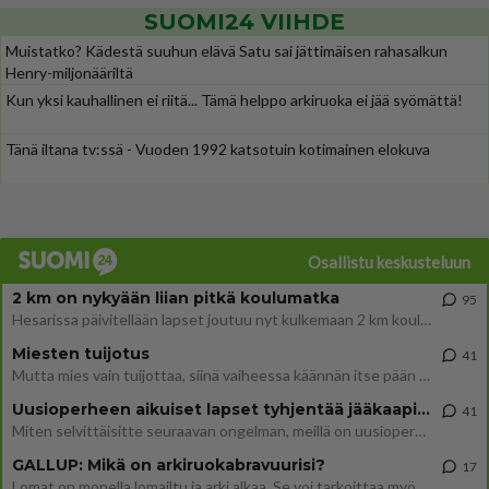
SUOMI24 VIIHDE
Muistatko? Kädestä suuhun elävä Satu sai jättimäisen rahasalkun
Henry-miljonääriltä
Kun yksi kauhallinen ei riitä... Tämä helppo arkiruoka ei jää syömättä!
Tänä iltana tv:ssä - Vuoden 1992 katsotuin kotimainen elokuva
Osallistu keskusteluun
2 km on nykyään liian pitkä koulumatka
95
Hesarissa päivitellään lapset joutuu nyt kulkemaan 2 km kouluun jösses. Ruostefillarilla tuo matka menee vaikka miten äk
Miesten tuijotus
41
Mutta mies vain tuijottaa, siinä vaiheessa käännän itse pään pois. Mikä juttu? Yleensä jos joku tuijottaa tai katsoo, hä
Uusioperheen aikuiset lapset tyhjentää jääkaapin käydessään
41
Miten selvittäisitte seuraavan ongelman, meillä on uusioperhe, minulla teini-ikäiset lapset ja puolisolla aikuiset, jotk
GALLUP: Mikä on arkiruokabravuurisi?
17
Lomat on monella lomailtu ja arki alkaa. Se voi tarkoittaa myös sitä, että grillailut on grillattu ja palataan arjen ruo