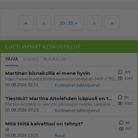
20
/
30
LUETUIMMAT KESKUSTELUT
PÄIVÄ
VIIKKO
KUUKAUSI
301
Martinan bisneksillä ei mene hyvin
1263
https://www.iltalehti.fi/viihdeuutiset/a/c46da6ab-340f-4790-aaa7-0865eed2336 Yrityksen konkurssihakemus on tullut kärä
05.08.2026 05:51
Kotimaiset julkkisjuorut
30
Tiesitkö? Martina Aitolehden isäpuoli on tämä suosittu laulaja
1037
Martina Aitolehti on seurattu julkisuuden henkilö. Lähipiiriin mahtuu muitakin tunnettuja henkilöitä. Tiesitkö, että Ma
05.08.2026 07:23
Kotimaiset julkkisjuorut
64
Mitä töitä kaivattusi on tehnyt?
857
😅
05.08.2026 13:25
Ikävä