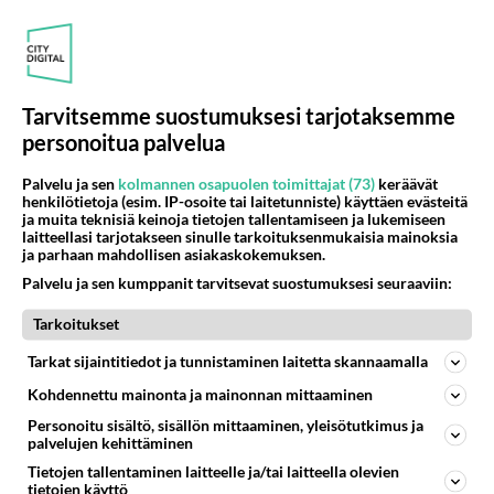
hänhän haki häntä
Onko näissä esimerkeissä jotakin korjattavaa? 1.
Halutaanko meidät sinne? Aku kysyi. Tiina käännähti
häntä kohti, ilme...
Tarvitsemme suostumuksesi tarjotaksemme
16.02.2014 12:11
39
412
0
personoitua palvelua
Palvelu ja sen
kolmannen osapuolen toimittajat (73)
keräävät
KIRJAILIJANALUT
henkilötietoja (esim. IP-osoite tai laitetunniste) käyttäen evästeitä
Vastattu 9v
ja muita teknisiä keinoja tietojen tallentamiseen ja lukemiseen
Miten muotoillaan kuvakirjan käsikirjoitus
laitteellasi tarjotakseen sinulle tarkoituksenmukaisia mainoksia
ja parhaan mahdollisen asiakaskokemuksen.
Olen kirjoittanut lasten kuvakirjan käsikirjoituksen ja
Palvelu ja sen kumppanit tarvitsevat suostumuksesi seuraaviin:
aikomukseni on yrittää saada sille kustannussopimus.
Olen siis k...
Tarkoitukset
06.05.2017 16:37
15
716
0
Tarkat sijaintitiedot ja tunnistaminen laitetta skannaamalla
Kohdennettu mainonta ja mainonnan mittaaminen
KIRJAILIJANALUT
Vastattu 9v
Personoitu sisältö, sisällön mittaaminen, yleisötutkimus ja
Kirjan aloitus
palvelujen kehittäminen
Olen kirjoittanut tarinani noin puoleen väliin ja aloin
Tietojen tallentaminen laitteelle ja/tai laitteella olevien
tietojen käyttö