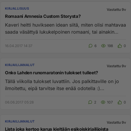
KIRJALLISUUS
Vastattu 9v
Romaani Amnesia Custom Storysta?
Kaveri heitti huvikseen idean siitä, miten olisi mahtavaa
saada väsättyä lukukelpoinen romaani, tai ainakin
pienoisromaa...
16.04.2017 14:37
6
198
0
KIRJAILIJANALUT
Vastattu 9v
Onko Lahden runomaratonin tulokset tulleet?
Tällä viikolla tulokset luvattiin. Jos palkittaville on jo
ilmoitettu, eipä tarvitse itse enää odotella :)...
06.06.2017 05:28
2
107
0
KIRJAILIJANALUT
Vastattu 9v
Lista joka kertoo karua kieltään esikoiskirjailijoista