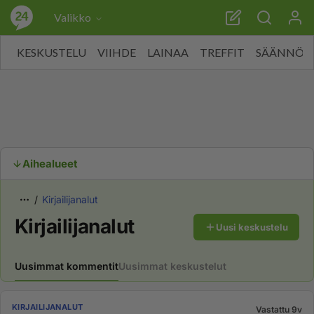
Valikko
KESKUSTELU
VIIHDE
LAINAA
TREFFIT
SÄÄNNÖT
Aihealueet
Kirjailijanalut
Kirjailijanalut
Uusi keskustelu
Uusimmat kommentit
Uusimmat keskustelut
KIRJAILIJANALUT
Vastattu 9v