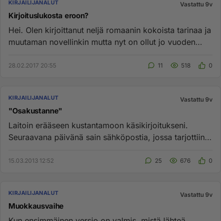
KIRJAILIJANALUT
Vastattu 9v
Kirjoituslukosta eroon?
Hei. Olen kirjoittanut neljä romaanin kokoista tarinaa ja
muutaman novellinkin mutta nyt on ollut jo vuoden
jonkinlainen...
28.02.2017 20:55
11
518
0
KIRJAILIJANALUT
Vastattu 9v
"Osakustanne"
Laitoin erääseen kustantamoon käsikirjoitukseni.
Seuraavana päivänä sain sähköpostia, jossa tarjottiin
kustannussopimust...
15.03.2013 12:52
25
676
0
KIRJAILIJANALUT
Vastattu 9v
Muokkausvaihe
Kun ensimmäinen versio on valmis, mistä lähteä