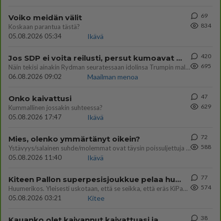
69
Voiko meidän välit
834
Koskaan parantua tästä?
05.08.2026 05:34
Ikävä
420
Jos SDP ei voita reilusti, persut kumoavat demokratian Suomesta
695
Näin tekisi ainakin Rydman seuratessaan idolinsa Trumpin mallia https://www.is.fi/politiikka/art-2000012187244.html
06.08.2026 09:02
Maailman menoa
47
Onko kaivattusi
629
Kummallinen jossakin suhteessa?
05.08.2026 17:47
Ikävä
72
Mies, olenko ymmärtänyt oikein?
588
Ystävyys/salainen suhde/molemmat ovat täysin poissuljettuja asioita? Nainen
05.08.2026 11:40
Ikävä
77
Kiteen Pallon superpesisjoukkue pelaa huumeiden vaikutuksen alaisena
574
Huumerikos. Yleisesti uskotaan, että se seikka, että eräs KiPan pelaaja kärähtää huumeista, on vain jäävuoren huippu. M
05.08.2026 03:21
Kitee
38
Kauanko olet kaivannut kaivattuasi ja