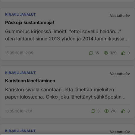
KIRJAILIJANALUT
Vastattu 9v
PAskoja kustantamoja!
Gummerus kirjeessä ilmoitti "ettei sovellu heidän..."
olen laittanut sinne 2013 yhden ja 2014 tammikuussa
kaksi käsistä....
15.05.2015 12:05
15
339
0
KIRJAILIJANALUT
Vastattu 9v
Karistoon lähettäminen
Kariston sivulla sanotaan, että lähettää mieluiten
paperitulosteena. Onko joku lähettänyt sähköpostin
liitetiedostona si...
16.05.2016 17:31
3
218
0
KIRJAILIJANALUT
Vastattu 9v