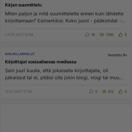
Kirjan suunnittelu
Miten paljon ja mitä suunnittelette ennen kuin lähdette
kirjoittamaan? Esimerkiksi: Koko juoni - pääkohdat -ei
ollenkaan...
03.05.2017 12:58
16
1760
0
KIRJAILIJANALUT
Vastattu 9v
Kirjoittajat sosiaalisessa mediassa
Sain juuri kuulla, että jokaisella kirjoittajalla, oli
julkaissut tai ei, pitäisi olla jokin blogi, vlogi tai muu
sosiaa...
13.07.2017 17:58
5
512
0