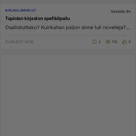
KIRJAILIJANALUT
Vastattu 9v
Tapiolan kirjaston spefikilpailu
Osallistuitteko? Kuinkahan paljon sinne tuli novelleja?...
21.06.2017 14:19
2
115
0