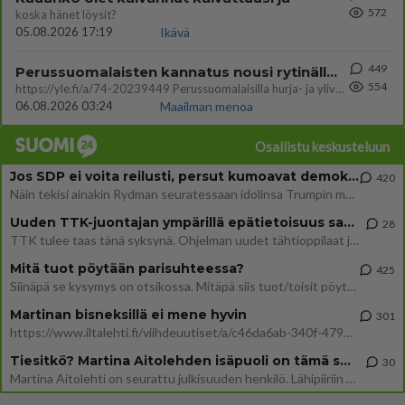
572
koska hänet löysit?
05.08.2026 17:19
Ikävä
449
Perussuomalaisten kannatus nousi rytinällä Ylen tänään julkaisemassa tuoreimmassa gallup-kyselyssä.
554
https://yle.fi/a/74-20239449 Perussuomalaisilla hurja- ja ylivoimaisesti suurin nousu tässä uudessa Ylen gallupissa. Kyl
06.08.2026 03:24
Maailman menoa
Osallistu keskusteluun
Jos SDP ei voita reilusti, persut kumoavat demokratian Suomesta
420
Näin tekisi ainakin Rydman seuratessaan idolinsa Trumpin mallia https://www.is.fi/politiikka/art-2000012187244.html
Uuden TTK-juontajan ympärillä epätietoisuus sakenee - Nyt MTV hämmentää soppaa
28
TTK tulee taas tänä syksynä. Ohjelman uudet tähtioppilaat julkistetaan torstaina 6. elokuuta klo 14 alkavassa lehdistö
Mitä tuot pöytään parisuhteessa?
425
Siinäpä se kysymys on otsikossa. Mitäpä siis tuot/toisit pöytään parisuhteessa? Oletko mies vai nainen? Koetko sen mitä
Martinan bisneksillä ei mene hyvin
301
https://www.iltalehti.fi/viihdeuutiset/a/c46da6ab-340f-4790-aaa7-0865eed2336 Yrityksen konkurssihakemus on tullut kärä
Tiesitkö? Martina Aitolehden isäpuoli on tämä suosittu laulaja
30
Martina Aitolehti on seurattu julkisuuden henkilö. Lähipiiriin mahtuu muitakin tunnettuja henkilöitä. Tiesitkö, että Ma