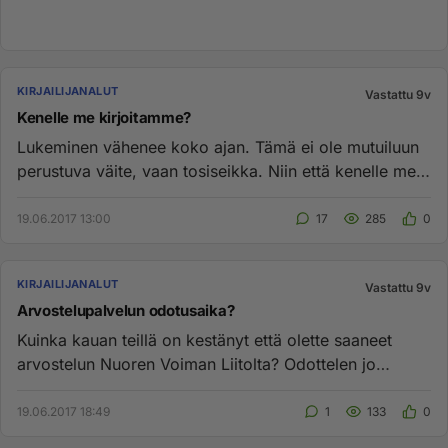
KIRJAILIJANALUT
Vastattu 9v
Kenelle me kirjoitamme?
Lukeminen vähenee koko ajan. Tämä ei ole mutuiluun
perustuva väite, vaan tosiseikka. Niin että kenelle me
kuvittelemme k...
19.06.2017 13:00
17
285
0
KIRJAILIJANALUT
Vastattu 9v
Arvostelupalvelun odotusaika?
Kuinka kauan teillä on kestänyt että olette saaneet
arvostelun Nuoren Voiman Liitolta? Odottelen jo
viikkoja......
19.06.2017 18:49
1
133
0