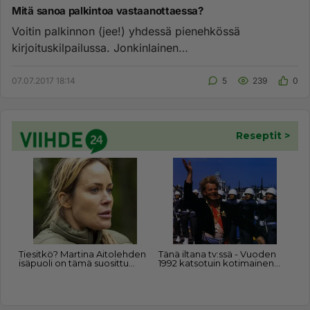
Mitä sanoa palkintoa vastaanottaessa?
Voitin palkinnon (jee!) yhdessä pienehkössä
kirjoituskilpailussa. Jonkinlainen
palkintojenjakotilaisuus on tiedossa ja s...
07.07.2017 18:14
5
239
0