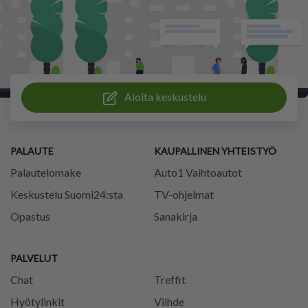
Aloita keskustelu
PALAUTE
KAUPALLINEN YHTEISTYÖ
Palautelomake
Auto1 Vaihtoautot
Keskustelu Suomi24:sta
TV-ohjelmat
Opastus
Sanakirja
PALVELUT
Chat
Treffit
Hyötylinkit
Viihde