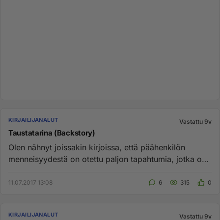
KIRJAILIJANALUT
Vastattu 9v
Taustatarina (Backstory)
Olen nähnyt joissakin kirjoissa, että päähenkilön
menneisyydestä on otettu paljon tapahtumia, jotka on
sitten pitkänä pö...
11.07.2017 13:08
6
315
0
KIRJAILIJANALUT
Vastattu 9v