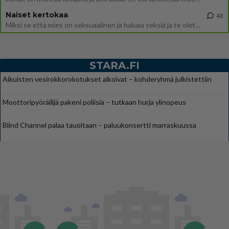
Naiset kertokaa
43
Miksi se että mies on seksuaalinen ja haluaa seksiä ja te olette hänen mielestänne haluttava on vastenmielistä? Mikä sii
STARA.FI
Aikuisten vesirokkorokotukset alkoivat – kohderyhmä julkistettiin
Moottoripyöräilijä pakeni poliisia – tutkaan hurja ylinopeus
Blind Channel palaa tauoltaan – paluukonsertti marraskuussa