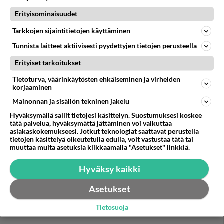
hiomaan alkuani (koska sitä pitää hieman vaihtaa, että
juoni oli...
Erityisominaisuudet
21.02.2017 12:44
3
427
0
Tarkkojen sijaintitietojen käyttäminen
Tunnista laitteet aktiivisesti pyydettyjen tietojen perusteella
Erityiset tarkoitukset
Tietoturva, väärinkäytösten ehkäiseminen ja virheiden
korjaaminen
Mainonnan ja sisällön tekninen jakelu
Hyväksymällä sallit tietojesi käsittelyn. Suostumuksesi koskee
tätä palvelua, hyväksymättä jättäminen voi vaikuttaa
asiakaskokemukseesi. Jotkut teknologiat saattavat perustella
tietojen käsittelyä oikeutetulla edulla, voit vastustaa tätä tai
muuttaa muita asetuksia klikkaamalla "Asetukset" linkkiä.
Hyväksy kaikki
Asetukset
Tietosuoja