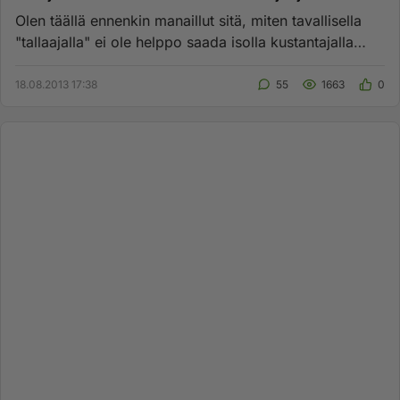
Olen täällä ennenkin manaillut sitä, miten tavallisella
"tallaajalla" ei ole helppo saada isolla kustantajalla
kirjaansa...
18.08.2013 17:38
55
1663
0