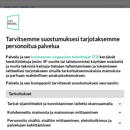
KIRJAILIJANALUT
Vastattu 9v
Olen nimeämässä päähenkilöä
Hei! Olen nimeämässä päähenkilöä. Päähenkilö asuu
Newcastlessa (Englannissa). Päähenkilön isä oli
kiinteistövälittäjä ...
Tarvitsemme suostumuksesi tarjotaksemme
personoitua palvelua
20.09.2016 14:13
3
121
0
Palvelu ja sen
kolmannen osapuolen toimittajat (73)
keräävät
henkilötietoja (esim. IP-osoite tai laitetunniste) käyttäen evästeitä
KIRJAILIJANALUT
Vastattu 9v
ja muita teknisiä keinoja tietojen tallentamiseen ja lukemiseen
laitteellasi tarjotakseen sinulle tarkoituksenmukaisia mainoksia
Miten aloittaa tarina?
ja parhaan mahdollisen asiakaskokemuksen.
Olen miettinyt että miten aloittaa uusi tarina ajattelin
Palvelu ja sen kumppanit tarvitsevat suostumuksesi seuraaviin:
pyrkiä kirjailiaksi mutta en tiedä miten aloittaa tarina
olisik...
Tarkoitukset
21.09.2016 17:20
2
121
0
Tarkat sijaintitiedot ja tunnistaminen laitetta skannaamalla
Kohdennettu mainonta ja mainonnan mittaaminen
KIRJAILIJANALUT
Personoitu sisältö, sisällön mittaaminen, yleisötutkimus ja
Vastattu 9v
palvelujen kehittäminen
Onko Juha Vainiosta tehty elämänkertaa?