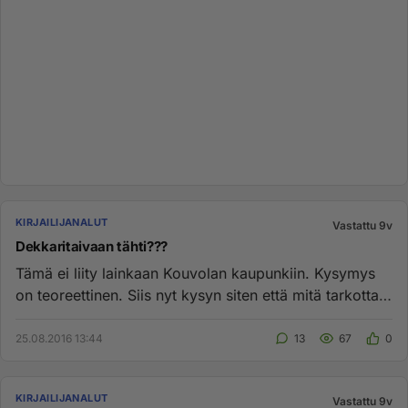
KIRJAILIJANALUT
Vastattu 9v
Dekkaritaivaan tähti???
Tämä ei liity lainkaan Kouvolan kaupunkiin. Kysymys
on teoreettinen. Siis nyt kysyn siten että mitä tarkottaa
kun sanot...
25.08.2016 13:44
13
67
0
KIRJAILIJANALUT
Vastattu 9v