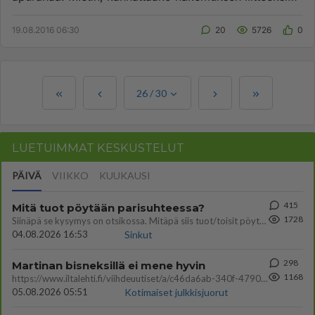
laittaa käsikirjoituks...
19.08.2016 06:30
20
5726
0
26
/
30
LUETUIMMAT KESKUSTELUT
PÄIVÄ
VIIKKO
KUUKAUSI
415
Mitä tuot pöytään parisuhteessa?
1728
Siinäpä se kysymys on otsikossa. Mitäpä siis tuot/toisit pöytään parisuhteessa? Oletko mies vai nainen? Koetko sen mitä
04.08.2026 16:53
Sinkut
298
Martinan bisneksillä ei mene hyvin
1168
https://www.iltalehti.fi/viihdeuutiset/a/c46da6ab-340f-4790-aaa7-0865eed2336 Yrityksen konkurssihakemus on tullut kärä
05.08.2026 05:51
Kotimaiset julkkisjuorut