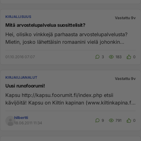
KIRJALLISUUS
Vastattu 9v
Mitä arvostelupalvelua suosittelisit?
Hei, olisiko vinkkejä parhaasta arvostelupalvelusta?
Mietin, josko lähettäisin romaanini vielä johonkin
arvostelupalvel...
01.10.2016 07:07
3
183
0
KIRJAILIJANALUT
Vastattu 9v
Uusi runofoorumi!
Kapsu http://kapsu.foorumit.fi/index.php etsii
kävijöitä! Kapsu on Kiltin kapinan (www.kiltinkapina.fi)
foorumi, mutta m...
hilbertti
9
791
0
18.06.2011 11:34