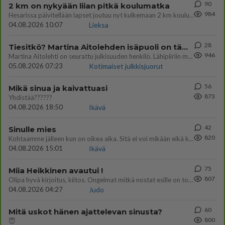
90
2 km on nykyään liian pitkä koulumatka
984
Hesarissa päivitellään lapset joutuu nyt kulkemaan 2 km kouluun jösses. Ruostefillarilla tuo matka menee vaikka miten äk
04.08.2026 10:07
Lieksa
28
Tiesitkö? Martina Aitolehden isäpuoli on tämä suosittu laulaja
946
Martina Aitolehti on seurattu julkisuuden henkilö. Lähipiiriin mahtuu muitakin tunnettuja henkilöitä. Tiesitkö, että Ma
05.08.2026 07:23
Kotimaiset julkkisjuorut
56
Mikä sinua ja kaivattuasi
873
Yhdistää??????
04.08.2026 18:50
Ikävä
42
Sinulle mies
820
Kohtaamme jälleen kun on oikea aika. Sitä ei voi mikään eikä kukaan estää <3 <3
04.08.2026 15:01
Ikävä
75
Miia Heikkinen avautui !
807
Olipa hyvä kirjoitus, kiitos. Ongelmat mitkä nostat esille on todellisia ja tämä ylimielisyys totta ja se näkyy kaikessa
04.08.2026 04:27
Judo
60
Mitä uskot hänen ajattelevan sinusta?
800
😇