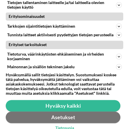
Tietojen tallentaminen laitteelle ja/tai laitteella olevien
Onko kellään tietoa?...
tietojen käyttö
Erityisominaisuudet
11.09.2016 01:37
4
183
0
Tarkkojen sijaintitietojen käyttäminen
Tunnista laitteet aktiivisesti pyydettyjen tietojen perusteella
Erityiset tarkoitukset
Tietoturva, väärinkäytösten ehkäiseminen ja virheiden
korjaaminen
Mainonnan ja sisällön tekninen jakelu
Hyväksymällä sallit tietojesi käsittelyn. Suostumuksesi koskee
tätä palvelua, hyväksymättä jättäminen voi vaikuttaa
asiakaskokemukseesi. Jotkut teknologiat saattavat perustella
tietojen käsittelyä oikeutetulla edulla, voit vastustaa tätä tai
muuttaa muita asetuksia klikkaamalla "Asetukset" linkkiä.
Hyväksy kaikki
Asetukset
Tietosuoja