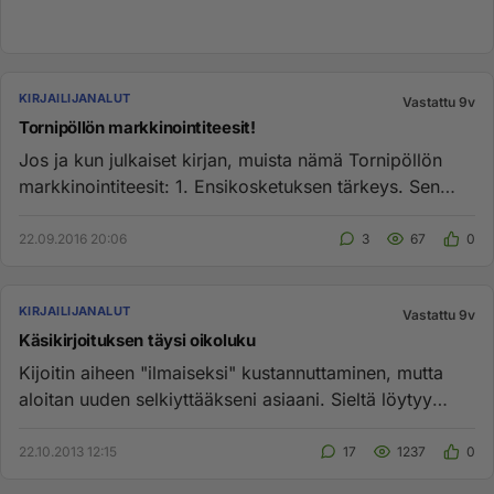
KIRJAILIJANALUT
Vastattu 9v
Tornipöllön markkinointiteesit!
Jos ja kun julkaiset kirjan, muista nämä Tornipöllön
markkinointiteesit: 1. Ensikosketuksen tärkeys. Sen
pitää olla myö...
22.09.2016 20:06
3
67
0
KIRJAILIJANALUT
Vastattu 9v
Käsikirjoituksen täysi oikoluku
Kijoitin aiheen "ilmaiseksi" kustannuttaminen, mutta
aloitan uuden selkiyttääkseni asiaani. Sieltä löytyy
enemmän siitä ...
22.10.2013 12:15
17
1237
0