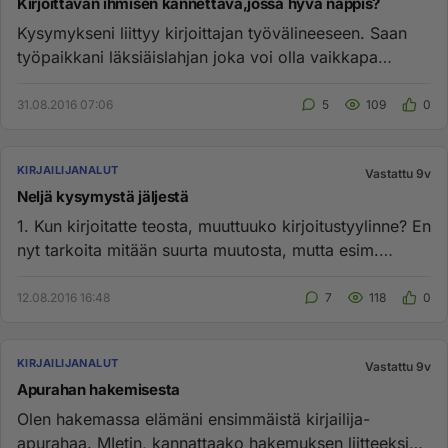
Kirjoittavan ihmisen kannettava,jossa hyvä näppis?
Kysymykseni liittyy kirjoittajan työvälineeseen. Saan
työpaikkani läksiäislahjan joka voi olla vaikkapa
kannettava tiet...
31.08.2016 07:06
5
109
0
KIRJAILIJANALUT
Vastattu 9v
Neljä kysymystä jäljestä
1. Kun kirjoitatte teosta, muuttuuko kirjoitustyylinne? En
nyt tarkoita mitään suurta muutosta, mutta esim.
enemmän lyhy...
12.08.2016 16:48
7
118
0
KIRJAILIJANALUT
Vastattu 9v
Apurahan hakemisesta
Olen hakemassa elämäni ensimmäistä kirjailija-
apurahaa. MIetin, kannattaako hakemuksen liitteeksi