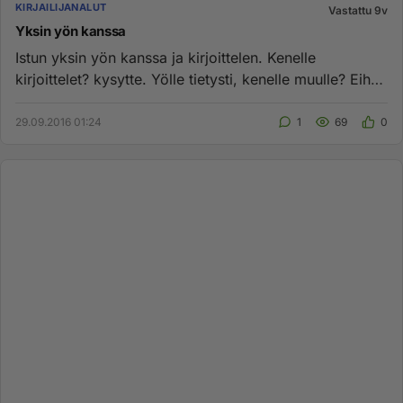
KIRJAILIJANALUT
Vastattu 9v
Yksin yön kanssa
Istun yksin yön kanssa ja kirjoittelen. Kenelle
kirjoittelet? kysytte. Yölle tietysti, kenelle muulle? Eihän
yö edes va...
29.09.2016 01:24
1
69
0