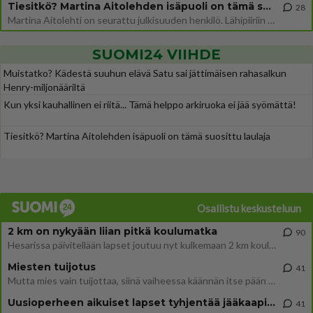
Tiesitkö? Martina Aitolehden isäpuoli on tämä suosittu laulaja
28
Martina Aitolehti on seurattu julkisuuden henkilö. Lähipiiriin mahtuu muitakin tunnettuja henkilöitä. Tiesitkö, että Ma
SUOMI24 VIIHDE
Muistatko? Kädestä suuhun elävä Satu sai jättimäisen rahasalkun
Henry-miljonääriltä
Kun yksi kauhallinen ei riitä... Tämä helppo arkiruoka ei jää syömättä!
Tiesitkö? Martina Aitolehden isäpuoli on tämä suosittu laulaja
Osallistu keskusteluun
2 km on nykyään liian pitkä koulumatka
90
Hesarissa päivitellään lapset joutuu nyt kulkemaan 2 km kouluun jösses. Ruostefillarilla tuo matka menee vaikka miten äk
Miesten tuijotus
41
Mutta mies vain tuijottaa, siinä vaiheessa käännän itse pään pois. Mikä juttu? Yleensä jos joku tuijottaa tai katsoo, hä
Uusioperheen aikuiset lapset tyhjentää jääkaapin käydessään
41