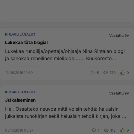
KIRJAILIJANALUT
Vastattu 9v
Lukekaa tätä blogia!
Lukekaa runoilija/opettaja/ohjaaja Nina Rintalan blogi
ja sanokaa rehellinen mielipide....... Kuukorento
blogspot...
15.09.2016 19:39
8
129
0
KIRJAILIJANALUT
Vastattu 9v
Julkaiseminen
Hei, Osaatteko neuvoa mitä voisin tehdä: haluaisin
julkaista runokirjan sekä haluaisin tehdä kirjan, joka on
samalla pa...
03.10.2016 05:27
1
115
0