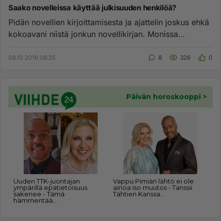
Saako novelleissa käyttää julkisuuden henkilöä?
Pidän novellien kirjoittamisesta ja ajattelin joskus ehkä
kokoavani niistä jonkun novellikirjan. Monissa
novelleissani e...
08.10.2016 08:25
8
326
0