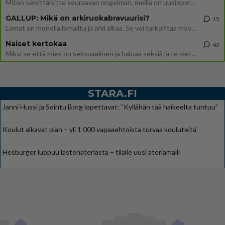
Miten selvittäisitte seuraavan ongelman, meillä on uusioperhe, minulla teini-ikäiset lapset ja puolisolla aikuiset, jotk
GALLUP: Mikä on arkiruokabravuurisi?
15
Lomat on monella lomailtu ja arki alkaa. Se voi tarkoittaa myös sitä, että grillailut on grillattu ja palataan arjen ruo
Naiset kertokaa
43
Miksi se että mies on seksuaalinen ja haluaa seksiä ja te olette hänen mielestänne haluttava on vastenmielistä? Mikä sii
STARA.FI
Janni Hussi ja Sointu Borg lopettavat: ”Kyllähän tää haikeelta tuntuu”
Koulut alkavat pian – yli 1 000 vapaaehtoista turvaa kouluteitä
Hesburger luopuu lastenateriasta – tilalle uusi ateriamalli