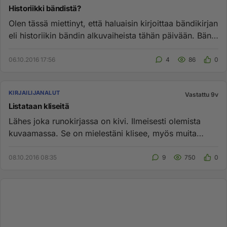
Historiikki bändistä?
Olen tässä miettinyt, että haluaisin kirjoittaa bändikirjan
eli historiikin bändin alkuvaiheista tähän päivään. Bändi
on...
06.10.2016 17:56
4
86
0
KIRJAILIJANALUT
Vastattu 9v
Listataan kliseitä
Lähes joka runokirjassa on kivi. Ilmeisesti olemista
kuvaamassa. Se on mielestäni klisee, myös muita
vaihtoehtoisia määr...
08.10.2016 08:35
9
750
0