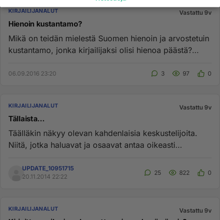
KIRJAILIJANALUT
Vastattu 9v
Hienoin kustantamo?
Mikä on teidän mielestä Suomen hienoin ja arvostetuin
kustantamo, jonka kirjailijaksi olisi hienoa päästä?
Tarkoitan sii...
06.09.2016 23:20
3
97
0
KIRJAILIJANALUT
Vastattu 9v
Tällaista...
Täälläkin näkyy olevan kahdenlaisia keskustelijoita.
Niitä, jotka haluavat ja osaavat antaa oikeasti
rakentavaa ja kann...
UPDATE_10951715
25
822
0
20.11.2014 22:22
KIRJAILIJANALUT
Vastattu 9v