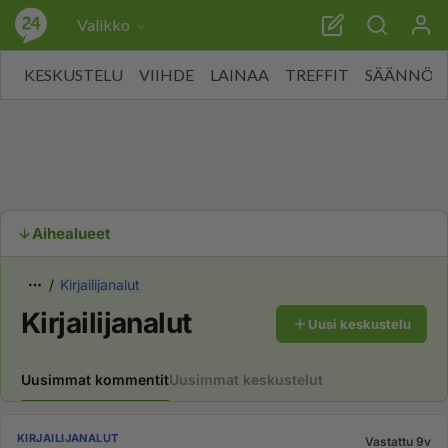
Valikko
KESKUSTELU
VIIHDE
LAINAA
TREFFIT
SÄÄNNÖT
Aihealueet
Kirjailijanalut
Kirjailijanalut
Uusi keskustelu
Uusimmat kommentit
Uusimmat keskustelut
KIRJAILIJANALUT
Vastattu 9v