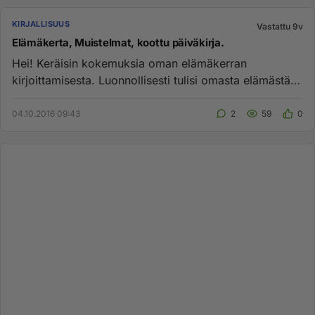
KIRJALLISUUS
Vastattu 9v
Elämäkerta, Muistelmat, koottu päiväkirja.
Hei! Keräisin kokemuksia oman elämäkerran
kirjoittamisesta. Luonnollisesti tulisi omasta elämästä
tarinoita, vaikka se ...
04.10.2016 09:43
2
59
0