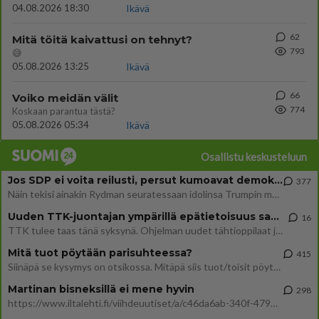
04.08.2026 18:30
Ikävä
62
Mitä töitä kaivattusi on tehnyt?
793
😅
05.08.2026 13:25
Ikävä
66
Voiko meidän välit
774
Koskaan parantua tästä?
05.08.2026 05:34
Ikävä
Osallistu keskusteluun
Jos SDP ei voita reilusti, persut kumoavat demokratian Suomesta
377
Näin tekisi ainakin Rydman seuratessaan idolinsa Trumpin mallia https://www.is.fi/politiikka/art-2000012187244.html
Uuden TTK-juontajan ympärillä epätietoisuus sakenee - Nyt MTV hämmentää soppaa
16
TTK tulee taas tänä syksynä. Ohjelman uudet tähtioppilaat julkistetaan torstaina 6. elokuuta klo 14 alkavassa lehdistö
Mitä tuot pöytään parisuhteessa?
415
Siinäpä se kysymys on otsikossa. Mitäpä siis tuot/toisit pöytään parisuhteessa? Oletko mies vai nainen? Koetko sen mitä
Martinan bisneksillä ei mene hyvin
298
https://www.iltalehti.fi/viihdeuutiset/a/c46da6ab-340f-4790-aaa7-0865eed2336 Yrityksen konkurssihakemus on tullut kärä