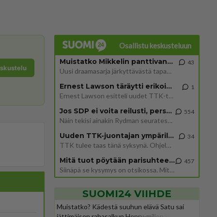
Osallistu keskusteluun
Muistatko Mikkelin panttivankidraaman?
43
eskustelu
Uusi draamasarja järkyttävästä tapauksesta on tulossa. Tositapahtumiin perustuva sarja ammentaa vuoden 1986 Mikkelin pan
Ernest Lawson täräytti erikoisen heiton TTK-lehdistötilaisuudessa: " Onko tässä tarkoituksena...?"
1
Ernest Lawson esitteli uudet TTK-tähtioppilaat ja opettajat torstaina 6.8. lehdistölle. Tulevalla kaudella on yksi hausk
Jos SDP ei voita reilusti, persut kumoavat demokratian Suomesta
554
Näin tekisi ainakin Rydman seuratessaan idolinsa Trumpin mallia https://www.is.fi/politiikka/art-2000012187244.html
Uuden TTK-juontajan ympärillä epätietoisuus sakenee - Nyt MTV hämmentää soppaa
34
TTK tulee taas tänä syksynä. Ohjelman uudet tähtioppilaat julkistetaan torstaina 6. elokuuta klo 14 alkavassa lehdistö
Mitä tuot pöytään parisuhteessa?
457
Siinäpä se kysymys on otsikossa. Mitäpä siis tuot/toisit pöytään parisuhteessa? Oletko mies vai nainen? Koetko sen mitä
SUOMI24 VIIHDE
Muistatko? Kädestä suuhun elävä Satu sai
jättimäisen rahasalkun Henry-miljonääriltä