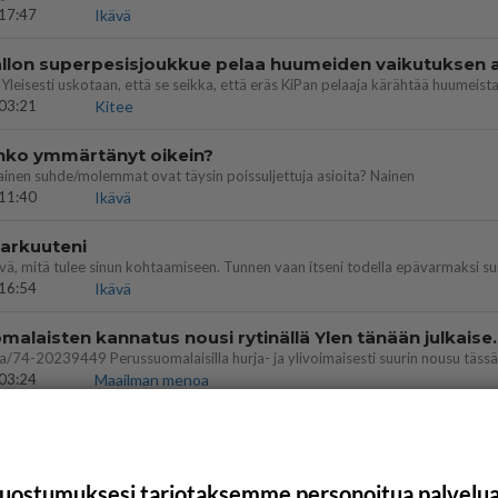
17:47
Ikävä
03:21
Kitee
enko ymmärtänyt oikein?
ainen suhde/molemmat ovat täysin poissuljettuja asioita? Nainen
11:40
Ikävä
 arkuuteni
16:54
Ikävä
Perussuomalaisten kannatus nousi rytinäll
03:24
Maailman menoa
uostumuksesi tarjotaksemme personoitua palvelu