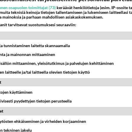
nen osapuolen toimittajat (73)
keräävät henkilötietoja (esim. IP-osoite ta
 muita teknisiä keinoja tietojen tallentamiseen ja lukemiseen laitteellasi t
a mainoksia ja parhaan mahdollisen asiakaskokemuksen.
anit tarvitsevat suostumuksesi seuraaviin:
t ja tunnistaminen laitetta skannaamalla
ta ja mainonnan mittaaminen
sisällön mittaaminen, yleisötutkimus ja palvelujen kehittäminen
n laitteelle ja/tai laitteella olevien tietojen käyttö
t
etojen käyttäminen
iivisesti pyydettyjen tietojen perusteella
et
äytösten ehkäiseminen ja virheiden korjaaminen
ön tekninen jakelu