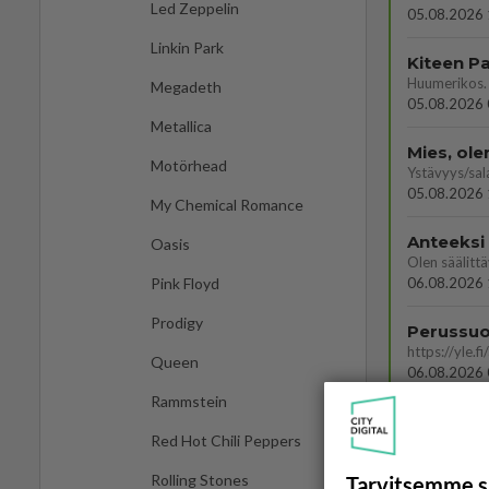
Led Zeppelin
05.08.2026 
Linkin Park
Megadeth
05.08.2026 
Metallica
Mies, ol
Motörhead
Ystävyys/sal
05.08.2026 
My Chemical Romance
Anteeksi
Oasis
06.08.2026 
Pink Floyd
Prodigy
Queen
06.08.2026 
Rammstein
Red Hot Chili Peppers
Rolling Stones
Tarvitsemme s