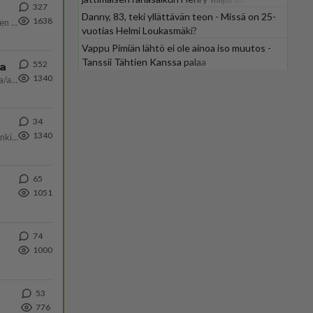
327
Danny, 83, teki yllättävän teon - Missä on 25-
1638
https://www.iltalehti.fi/viihdeuutiset/a/c46da6ab-340f-4790-aaa7-0865eed2336 Yrityksen konkurssihakemus on tullut kärä
vuotias Helmi Loukasmäki?
Vappu Pimiän lähtö ei ole ainoa iso muutos -
Tanssii Tähtien Kanssa palaa
552
ta
1340
Näin tekisi ainakin Rydman seuratessaan idolinsa Trumpin mallia https://www.is.fi/politiikka/art-2000012187244.html
34
1340
Martina Aitolehti on seurattu julkisuuden henkilö. Lähipiiriin mahtuu muitakin tunnettuja henkilöitä. Tiesitkö, että Ma
65
1051
74
1000
53
776