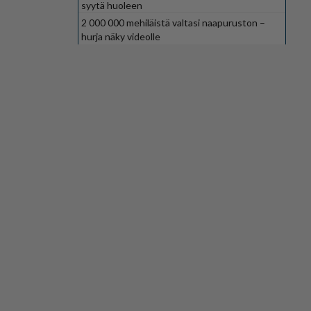
syytä huoleen
2 000 000 mehiläistä valtasi naapuruston –
hurja näky videolle