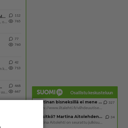
112
Kiteen Pallon superpesisjoukkue pelaa huumeiden vaikutuksen alaisena
765
Huumerikos. Yleisesti uskotaan, että se seikka, että eräs KiPan pelaaja kärähtää huumeista, on vain jäävuoren huippu. M
77
760
42
713
Olen säälittävä, mitä tulee sinun kohtaamiseen. Tunnen vaan itseni todella epävarmaksi sun kanssa. Jos minun olisi pitän
468
ä Ylen tänään julkaisemassa tuoreimmassa gallup-kyselyssä.
667
https://yle.fi/a/74-20239449 Perussuomalaisilla hurja- ja ylivoimaisesti suurin nousu tässä uudessa Ylen gallupissa. Kyl
Osallistu keskusteluun
Martinan bisneksillä ei mene hyvin
327
https://www.iltalehti.fi/viihdeuutiset/a/c46da6ab-340f-4790-aaa7-0865eed2336 Yrityksen konkurssihakemus on tullut kärä
Tiesitkö? Martina Aitolehden isäpuoli on tämä suosittu laulaja
34
Martina Aitolehti on seurattu julkisuuden henkilö. Lähipiiriin mahtuu muitakin tunnettuja henkilöitä. Tiesitkö, että Ma
a