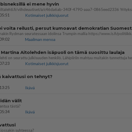
bisneksillä ei mene hyvin
05:51
Kotimaiset julkkisjuorut
ei voita reilusti, persut kumoavat demokratian Suomes
09:02
Maailman menoa
 Martina Aitolehden isäpuoli on tämä suosittu laulaja
07:23
Kotimaiset julkkisjuorut
ä kaivattusi on tehnyt?
13:25
Ikävä
dän välit
antua tästä?
05:34
Ikävä
vattusi
jossakin suhteessa?