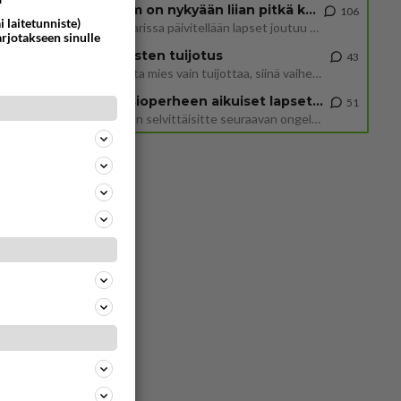
2 km on nykyään liian pitkä koulumatka
106
i laitetunniste)
Hesarissa päivitellään lapset joutuu nyt kulkemaan 2 km kouluun jösses. Ruostefillarilla tuo matka menee vaikka miten äk
arjotakseen sinulle
Miesten tuijotus
43
Mutta mies vain tuijottaa, siinä vaiheessa käännän itse pään pois. Mikä juttu? Yleensä jos joku tuijottaa tai katsoo, hä
Uusioperheen aikuiset lapset tyhjentää jääkaapin käydessään
51
Miten selvittäisitte seuraavan ongelman, meillä on uusioperhe, minulla teini-ikäiset lapset ja puolisolla aikuiset, jotk