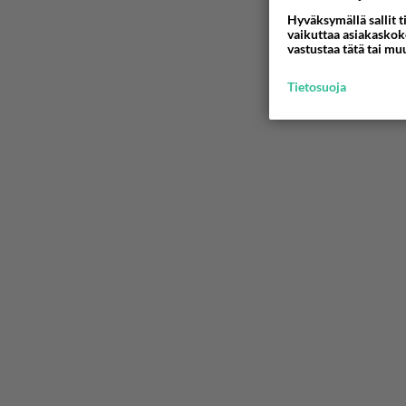
Hyväksymällä sallit t
vaikuttaa asiakaskoke
vastustaa tätä tai mu
Tietosuoja