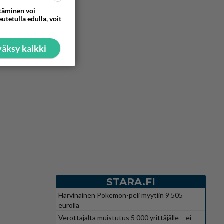
ttäminen voi
utetulla edulla, voit
äksy kaikki
STARA.FI
Harvinainen Pokemon-peli myytiin 9 505
eurolla
Verottajalta muistutus 5 000 yrittäjälle – ei