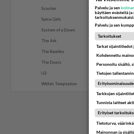
Palvelu ja sen
kolman
Scooter
käyttäen evästeitä ja
tarkoituksenmukaisi
Spice Girls
Palvelu ja sen kumpp
System of a Down
Tarkoitukset
The Ark
Tarkat sijaintitiedo
The Beatles
Kohdennettu mainon
The Doors
Personoitu sisältö, 
U2
Tietojen tallentamine
Erityisominaisuude
Within Temptation
Tarkkojen sijaintiti
Tunnista laitteet akt
Erityiset tarkoituks
Tietoturva, väärink
Mainonnan ja sisäll