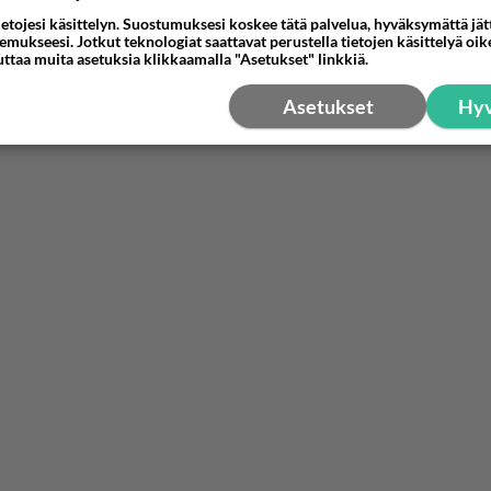
ietojesi käsittelyn. Suostumuksesi koskee tätä palvelua, hyväksymättä jä
mukseesi. Jotkut teknologiat saattavat perustella tietojen käsittelyä oike
uttaa muita asetuksia klikkaamalla "Asetukset" linkkiä.
Asetukset
Hyv