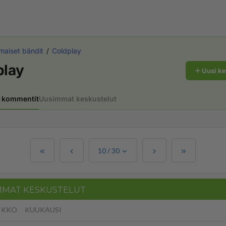
maiset bändit
Coldplay
play
Uusi k
 kommentit
Uusimmat keskustelut
10
/
30
MMAT KESKUSTELUT
IKKO
KUUKAUSI