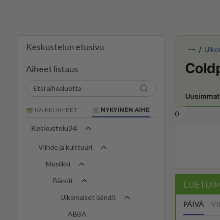
Keskustelun etusivu
Ulko
Cold
Aiheet listaus
Uusimmat
KAIKKI AIHEET
NYKYINEN AIHE
0
Keskustelu24
Viihde ja kulttuuri
Musiikki
Bändit
LUETUI
Ulkomaiset bändit
PÄIVÄ
VI
ABBA