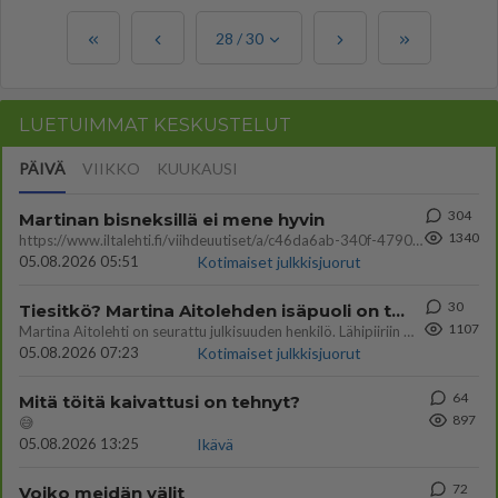
28
/
30
LUETUIMMAT KESKUSTELUT
PÄIVÄ
VIIKKO
KUUKAUSI
304
Martinan bisneksillä ei mene hyvin
1340
https://www.iltalehti.fi/viihdeuutiset/a/c46da6ab-340f-4790-aaa7-0865eed2336 Yrityksen konkurssihakemus on tullut kärä
05.08.2026 05:51
Kotimaiset julkkisjuorut
30
Tiesitkö? Martina Aitolehden isäpuoli on tämä suosittu laulaja
1107
Martina Aitolehti on seurattu julkisuuden henkilö. Lähipiiriin mahtuu muitakin tunnettuja henkilöitä. Tiesitkö, että Ma
05.08.2026 07:23
Kotimaiset julkkisjuorut
64
Mitä töitä kaivattusi on tehnyt?
897
😅
05.08.2026 13:25
Ikävä
72
Voiko meidän välit