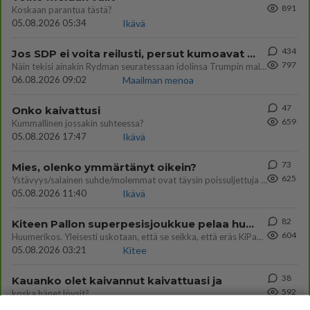
891
Koskaan parantua tästä?
05.08.2026 05:34
Ikävä
434
Jos SDP ei voita reilusti, persut kumoavat demokratian Suomesta
797
Näin tekisi ainakin Rydman seuratessaan idolinsa Trumpin mallia https://www.is.fi/politiikka/art-2000012187244.html
06.08.2026 09:02
Maailman menoa
47
Onko kaivattusi
659
Kummallinen jossakin suhteessa?
05.08.2026 17:47
Ikävä
73
Mies, olenko ymmärtänyt oikein?
625
Ystävyys/salainen suhde/molemmat ovat täysin poissuljettuja asioita? Nainen
05.08.2026 11:40
Ikävä
82
Kiteen Pallon superpesisjoukkue pelaa huumeiden vaikutuksen alaisena
604
Huumerikos. Yleisesti uskotaan, että se seikka, että eräs KiPan pelaaja kärähtää huumeista, on vain jäävuoren huippu. M
05.08.2026 03:21
Kitee
38
Kauanko olet kaivannut kaivattuasi ja
592
koska hänet löysit?
05.08.2026 17:19
Ikävä