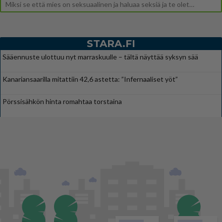
Miksi se että mies on seksuaalinen ja haluaa seksiä ja te olette hänen mielestänne haluttava on vastenmielistä? Mikä sii
STARA.FI
Sääennuste ulottuu nyt marraskuulle – tältä näyttää syksyn sää
Kanariansaarilla mitattiin 42,6 astetta: ”Infernaaliset yöt”
Pörssisähkön hinta romahtaa torstaina