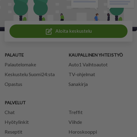
Aloita keskustelu
PALAUTE
KAUPALLINEN YHTEISTYÖ
Palautelomake
Auto1 Vaihtoautot
Keskustelu Suomi24:sta
TV-ohjelmat
Opastus
Sanakirja
PALVELUT
Chat
Treffit
Hyötylinkit
Viihde
Reseptit
Horoskooppi