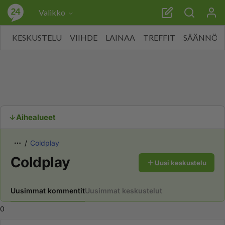
Valikko
KESKUSTELU
VIIHDE
LAINAA
TREFFIT
SÄÄNNÖT
Aihealueet
Coldplay
Coldplay
Uusi keskustelu
Uusimmat kommentit
Uusimmat keskustelut
0