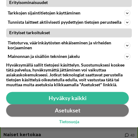
Muistatko? Kädestä suuhun elävä Satu sai jättimäisen rahasalkun
Erityisominaisuudet
Henry-miljonääriltä
Tarkkojen sijaintitietojen käyttäminen
Tiesitkö? Martina Aitolehden isäpuoli on tämä suosittu laulaja
Tunnista laitteet aktiivisesti pyydettyjen tietojen perusteella
Linda Lampenius ja Pete Parkkonen yllättävät yhdessä - Tämä ei jätä
Erityiset tarkoitukset
kylmäksi...
Tietoturva, väärinkäytösten ehkäiseminen ja virheiden
korjaaminen
Mainonnan ja sisällön tekninen jakelu
Osallistu keskusteluun
Hyväksymällä sallit tietojesi käsittelyn. Suostumuksesi koskee
tätä palvelua, hyväksymättä jättäminen voi vaikuttaa
2 km on nykyään liian pitkä koulumatka
95
asiakaskokemukseesi. Jotkut teknologiat saattavat perustella
Hesarissa päivitellään lapset joutuu nyt kulkemaan 2 km kouluun jösses. Ruostefillarilla tuo matka menee vaikka miten äk
tietojen käsittelyä oikeutetulla edulla, voit vastustaa tätä tai
muuttaa muita asetuksia klikkaamalla "Asetukset" linkkiä.
Miesten tuijotus
42
Mutta mies vain tuijottaa, siinä vaiheessa käännän itse pään pois. Mikä juttu? Yleensä jos joku tuijottaa tai katsoo, hä
Hyväksy kaikki
Uusioperheen aikuiset lapset tyhjentää jääkaapin käydessään
43
Miten selvittäisitte seuraavan ongelman, meillä on uusioperhe, minulla teini-ikäiset lapset ja puolisolla aikuiset, jotk
Asetukset
GALLUP: Mikä on arkiruokabravuurisi?
17
Tietosuoja
Lomat on monella lomailtu ja arki alkaa. Se voi tarkoittaa myös sitä, että grillailut on grillattu ja palataan arjen ruo
Naiset kertokaa
43