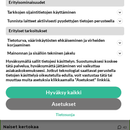
Muistatko? Kädestä suuhun elävä Satu sai jättimäisen rahasalkun
Erityisominaisuudet
Henry-miljonääriltä
Tarkkojen sijaintitietojen käyttäminen
Tänä iltana tv:ssä - Vuoden 1992 katsotuin kotimainen elokuva
Tunnista laitteet aktiivisesti pyydettyjen tietojen perusteella
Olisitko uskonut, että nämä julkkikset lähtevät suosikkisarjaan?
Erityiset tarkoitukset
Petolliset alkaa jättiyllätyksellä
Tietoturva, väärinkäytösten ehkäiseminen ja virheiden
korjaaminen
Mainonnan ja sisällön tekninen jakelu
Osallistu keskusteluun
Hyväksymällä sallit tietojesi käsittelyn. Suostumuksesi koskee
tätä palvelua, hyväksymättä jättäminen voi vaikuttaa
2 km on nykyään liian pitkä koulumatka
95
asiakaskokemukseesi. Jotkut teknologiat saattavat perustella
Hesarissa päivitellään lapset joutuu nyt kulkemaan 2 km kouluun jösses. Ruostefillarilla tuo matka menee vaikka miten äk
tietojen käsittelyä oikeutetulla edulla, voit vastustaa tätä tai
muuttaa muita asetuksia klikkaamalla "Asetukset" linkkiä.
Miesten tuijotus
42
Mutta mies vain tuijottaa, siinä vaiheessa käännän itse pään pois. Mikä juttu? Yleensä jos joku tuijottaa tai katsoo, hä
Hyväksy kaikki
Uusioperheen aikuiset lapset tyhjentää jääkaapin käydessään
43
Miten selvittäisitte seuraavan ongelman, meillä on uusioperhe, minulla teini-ikäiset lapset ja puolisolla aikuiset, jotk
Asetukset
GALLUP: Mikä on arkiruokabravuurisi?
17
Tietosuoja
Lomat on monella lomailtu ja arki alkaa. Se voi tarkoittaa myös sitä, että grillailut on grillattu ja palataan arjen ruo
Naiset kertokaa
43