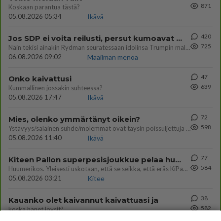
871
Koskaan parantua tästä?
05.08.2026 05:34
Ikävä
420
Jos SDP ei voita reilusti, persut kumoavat demokratian Suomesta
725
Näin tekisi ainakin Rydman seuratessaan idolinsa Trumpin mallia https://www.is.fi/politiikka/art-2000012187244.html
06.08.2026 09:02
Maailman menoa
47
Onko kaivattusi
639
Kummallinen jossakin suhteessa?
05.08.2026 17:47
Ikävä
72
Mies, olenko ymmärtänyt oikein?
598
Ystävyys/salainen suhde/molemmat ovat täysin poissuljettuja asioita? Nainen
05.08.2026 11:40
Ikävä
77
Kiteen Pallon superpesisjoukkue pelaa huumeiden vaikutuksen alaisena
584
Huumerikos. Yleisesti uskotaan, että se seikka, että eräs KiPan pelaaja kärähtää huumeista, on vain jäävuoren huippu. M
05.08.2026 03:21
Kitee
38
Kauanko olet kaivannut kaivattuasi ja
582
koska hänet löysit?
05.08.2026 17:19
Ikävä