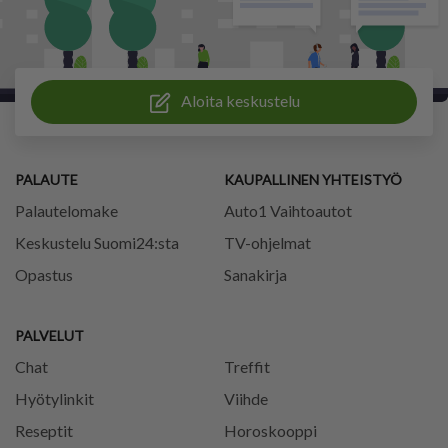
Aloita keskustelu
PALAUTE
KAUPALLINEN YHTEISTYÖ
Palautelomake
Auto1 Vaihtoautot
Keskustelu Suomi24:sta
TV-ohjelmat
Opastus
Sanakirja
PALVELUT
Chat
Treffit
Hyötylinkit
Viihde
Reseptit
Horoskooppi