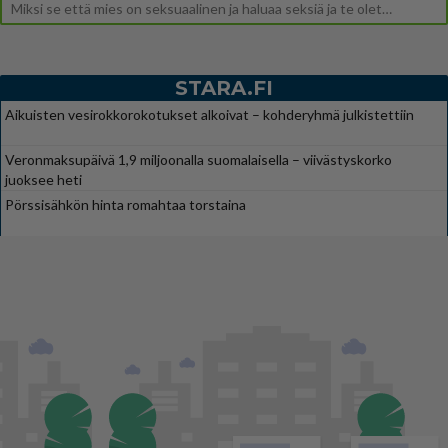
Miksi se että mies on seksuaalinen ja haluaa seksiä ja te olette hänen mielestänne haluttava on vastenmielistä? Mikä sii
STARA.FI
Aikuisten vesirokkorokotukset alkoivat – kohderyhmä julkistettiin
Veronmaksupäivä 1,9 miljoonalla suomalaisella – viivästyskorko
juoksee heti
Pörssisähkön hinta romahtaa torstaina