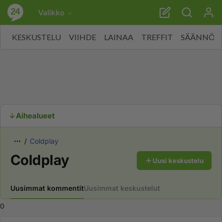
Valikko
KESKUSTELU
VIIHDE
LAINAA
TREFFIT
SÄÄNNÖT
Aihealueet
Coldplay
Coldplay
Uusi keskustelu
Uusimmat kommentit
Uusimmat keskustelut
0