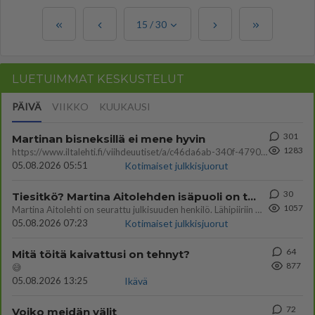
15
/
30
LUETUIMMAT KESKUSTELUT
PÄIVÄ
VIIKKO
KUUKAUSI
301
Martinan bisneksillä ei mene hyvin
1283
https://www.iltalehti.fi/viihdeuutiset/a/c46da6ab-340f-4790-aaa7-0865eed2336 Yrityksen konkurssihakemus on tullut kärä
05.08.2026 05:51
Kotimaiset julkkisjuorut
30
Tiesitkö? Martina Aitolehden isäpuoli on tämä suosittu laulaja
1057
Martina Aitolehti on seurattu julkisuuden henkilö. Lähipiiriin mahtuu muitakin tunnettuja henkilöitä. Tiesitkö, että Ma
05.08.2026 07:23
Kotimaiset julkkisjuorut
64
Mitä töitä kaivattusi on tehnyt?
877
😅
05.08.2026 13:25
Ikävä
72
Voiko meidän välit