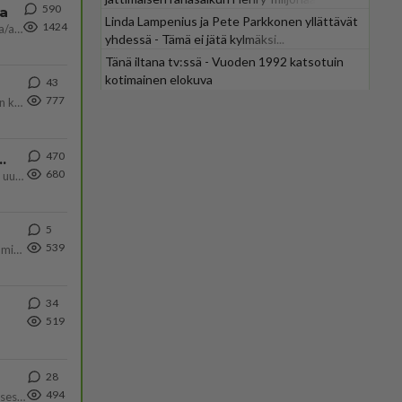
590
ta
Linda Lampenius ja Pete Parkkonen yllättävät
1424
Näin tekisi ainakin Rydman seuratessaan idolinsa Trumpin mallia https://www.is.fi/politiikka/art-2000012187244.html
yhdessä - Tämä ei jätä kylmäksi...
Tänä iltana tv:ssä - Vuoden 1992 katsotuin
kotimainen elokuva
43
777
Olen säälittävä, mitä tulee sinun kohtaamiseen. Tunnen vaan itseni todella epävarmaksi sun kanssa. Jos minun olisi pitän
470
ä Ylen tänään julkaisemassa tuoreimmassa gallup-kyselyssä.
680
https://yle.fi/a/74-20239449 Perussuomalaisilla hurja- ja ylivoimaisesti suurin nousu tässä uudessa Ylen gallupissa. Kyl
5
539
Poliisin mukaan nuori oli lähes täysi-ikäinen. Ennen iltakuutta tulleen ilmoituksen mukaan ihminen oli joutunut mahdoll
34
519
28
494
Yhtä paljon, kuin minä sinusta? Haaveissa ollaan kahdestaan, rauhassa ja lähennytään fyysisesti ja tutustutaan syvemmin