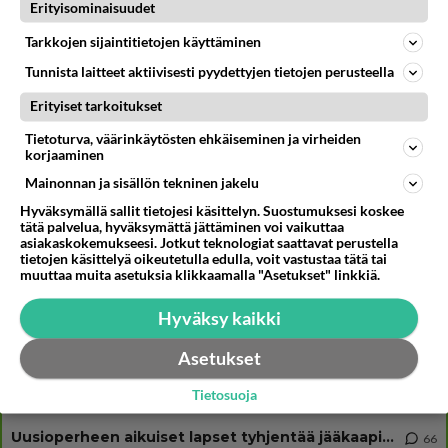
Luetuimmat: Aarne Pelkonen ja Noora Louhimo vihdoinkin yhdessä -
Erityisominaisuudet
Tätä moni jo odotti
Tarkkojen sijaintitietojen käyttäminen
Muistatko Hyvät, pahat ja rumat? Tämä leffa tv:ssä herättää
kohusarjan henkiin
Tunnista laitteet aktiivisesti pyydettyjen tietojen perusteella
Huoli heräsi - Erikoisjoukot tulevasta kaudesta tyly paljastus
Erityiset tarkoitukset
Tietoturva, väärinkäytösten ehkäiseminen ja virheiden
korjaaminen
Mainonnan ja sisällön tekninen jakelu
Osallistu keskusteluun
Hyväksymällä sallit tietojesi käsittelyn. Suostumuksesi koskee
tätä palvelua, hyväksymättä jättäminen voi vaikuttaa
Martinan bisneksillä ei mene hyvin
333
asiakaskokemukseesi. Jotkut teknologiat saattavat perustella
https://www.iltalehti.fi/viihdeuutiset/a/c46da6ab-340f-4790-aaa7-0865eed2336 Yrityksen konkurssihakemus on tullut kärä
tietojen käsittelyä oikeutetulla edulla, voit vastustaa tätä tai
muuttaa muita asetuksia klikkaamalla "Asetukset" linkkiä.
Tiesitkö? Martina Aitolehden isäpuoli on tämä suosittu laulaja
36
Martina Aitolehti on seurattu julkisuuden henkilö. Lähipiiriin mahtuu muitakin tunnettuja henkilöitä. Tiesitkö, että Ma
Hyväksy kaikki
2 km on nykyään liian pitkä koulumatka
117
Hesarissa päivitellään lapset joutuu nyt kulkemaan 2 km kouluun jösses. Ruostefillarilla tuo matka menee vaikka miten äk
Asetukset
Miesten tuijotus
50
Tietosuoja
Mutta mies vain tuijottaa, siinä vaiheessa käännän itse pään pois. Mikä juttu? Yleensä jos joku tuijottaa tai katsoo, hä
Uusioperheen aikuiset lapset tyhjentää jääkaapin käydessään
66