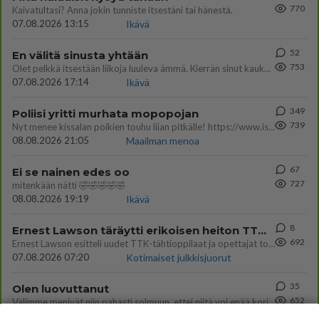
770
Kaivatultasi? Anna jokin tunniste itsestäni tai hänestä.
07.08.2026 13:15
Ikävä
52
En välitä sinusta yhtään
753
Olet pelkkä itsestään liikoja luuleva ämmä. Kierrän sinut kaukaa nyt ja aina. Olit mulle pelkkä lelu vaan.
07.08.2026 17:14
Ikävä
349
Poliisi yritti murhata mopopojan
739
Nyt menee kissalan poikien touhu liian pitkälle! https://www.is.fi/kotimaa/art-2000012193221.html Karu video mopomiiti
08.08.2026 21:05
Maailman menoa
67
Ei se nainen edes oo
727
mitenkään nätti 🤣🤣🤣🤣🤣
08.08.2026 19:19
Ikävä
8
Ernest Lawson täräytti erikoisen heiton TTK-lehdistötilaisuudessa: " Onko tässä tarkoituksena...?"
692
Ernest Lawson esitteli uudet TTK-tähtioppilaat ja opettajat torstaina 6.8. lehdistölle. Tulevalla kaudella on yksi hausk
07.08.2026 07:20
Kotimaiset julkkisjuorut
35
Olen luovuttanut
652
Välimme menivät niin pahasti solmuun, ettei niitä voi enää korjata. On aika jatkaa elämässä eteenpäin. Toivon sulle kaik
07.08.2026 15:03
Ikävä