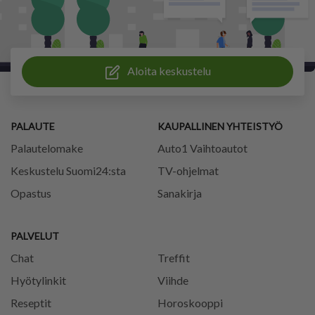
Aloita keskustelu
PALAUTE
KAUPALLINEN YHTEISTYÖ
Palautelomake
Auto1 Vaihtoautot
Keskustelu Suomi24:sta
TV-ohjelmat
Opastus
Sanakirja
PALVELUT
Chat
Treffit
Hyötylinkit
Viihde
Reseptit
Horoskooppi