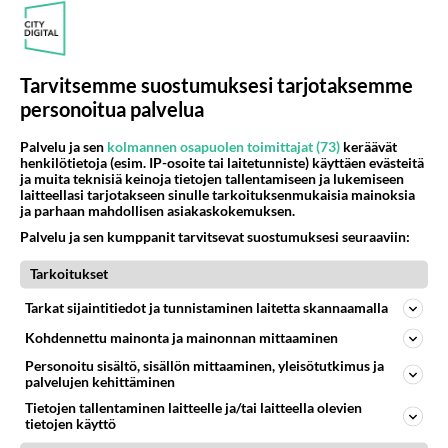
16
Mersumies201
540
Oli tänään hyrskällä melekoosen tehokas 124 liikenteessä. Ei paljon vastamäki haitannu....
07.08.2026 19:00
Hyrynsalmi
Tarvitsemme suostumuksesi tarjotaksemme
personoitua palvelua
Osallistu keskusteluun
Palvelu ja sen
kolmannen osapuolen toimittajat (73)
keräävät
Muistatko Mikkelin panttivankidraaman?
76
henkilötietoja (esim. IP-osoite tai laitetunniste) käyttäen evästeitä
Uusi draamasarja järkyttävästä tapauksesta on tulossa. Tositapahtumiin perustuva sarja ammentaa vuoden 1986 Mikkelin pan
ja muita teknisiä keinoja tietojen tallentamiseen ja lukemiseen
laitteellasi tarjotakseen sinulle tarkoituksenmukaisia mainoksia
Ernest Lawson täräytti erikoisen heiton TTK-lehdistötilaisuudessa: " Onko tässä tarkoituksena...?"
8
ja parhaan mahdollisen asiakaskokemuksen.
Ernest Lawson esitteli uudet TTK-tähtioppilaat ja opettajat torstaina 6.8. lehdistölle. Tulevalla kaudella on yksi hausk
Palvelu ja sen kumppanit tarvitsevat suostumuksesi seuraaviin:
Jos SDP ei voita reilusti, persut kumoavat demokratian Suomesta
664
Tarkoitukset
Näin tekisi ainakin Rydman seuratessaan idolinsa Trumpin mallia https://www.is.fi/politiikka/art-2000012187244.html
Uuden TTK-juontajan ympärillä epätietoisuus sakenee - Nyt MTV hämmentää soppaa
Tarkat sijaintitiedot ja tunnistaminen laitetta skannaamalla
51
TTK tulee taas tänä syksynä. Ohjelman uudet tähtioppilaat julkistetaan torstaina 6. elokuuta klo 14 alkavassa lehdistö
Kohdennettu mainonta ja mainonnan mittaaminen
Mitä tuot pöytään parisuhteessa?
491
Personoitu sisältö, sisällön mittaaminen, yleisötutkimus ja
Siinäpä se kysymys on otsikossa. Mitäpä siis tuot/toisit pöytään parisuhteessa? Oletko mies vai nainen? Koetko sen mitä
palvelujen kehittäminen
Tietojen tallentaminen laitteelle ja/tai laitteella olevien
tietojen käyttö
SUOMI24 VIIHDE