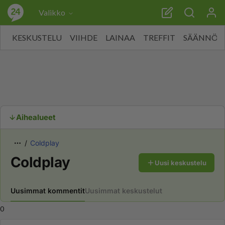
Valikko
KESKUSTELU
VIIHDE
LAINAA
TREFFIT
SÄÄNNÖT
Aihealueet
Coldplay
Coldplay
Uusi keskustelu
Uusimmat kommentit
Uusimmat keskustelut
0