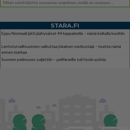
Miten selvittäisitte seuraavan ongelman, meillä on uusioperhe, minulla teini-ikäiset lapset ja puolisolla aikuiset, jotk
STARA.FI
Eppu Normaali jätti jäähyväiset 44 kappaleella – nämä keikalla kuultiin
Lentoturvallisuuteen vaikuttaa jokainen matkustaja – muista nämä
ennen matkaa
Suomen pelimuseo suljettiin – pelifaneille tuli hyviä uutisia