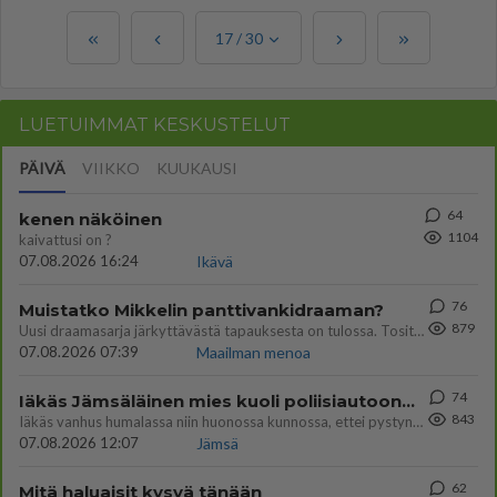
17
/
30
LUETUIMMAT KESKUSTELUT
PÄIVÄ
VIIKKO
KUUKAUSI
64
kenen näköinen
1104
kaivattusi on ?
07.08.2026 16:24
Ikävä
76
Muistatko Mikkelin panttivankidraaman?
879
Uusi draamasarja järkyttävästä tapauksesta on tulossa. Tositapahtumiin perustuva sarja ammentaa vuoden 1986 Mikkelin pan
07.08.2026 07:39
Maailman menoa
74
Iäkäs Jämsäläinen mies kuoli poliisiautoon matkalla Jyväskylän putkaan
843
Iäkäs vanhus humalassa niin huonossa kunnossa, ettei pystynyt huolehtimaan itsestään niin ainoa apu sillä hetkellä oli
07.08.2026 12:07
Jämsä
62
Mitä haluaisit kysyä tänään