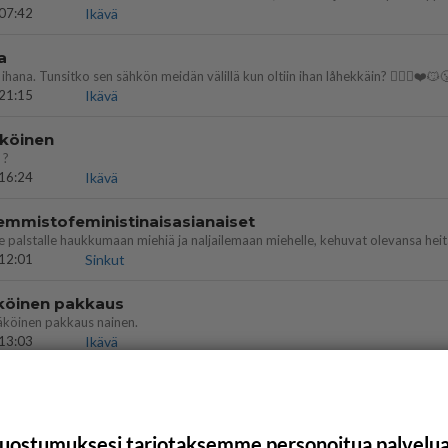
07:42
Ikävä
a
ihana. Tunsitko sen sähkön meidän välillä kun oltiin ihan låhekkäin? 👩‍❤️‍👩❤️😼
21:15
Ikävä
köinen
 ?
16:24
Ikävä
emmistofeministinaisasianaiset
12:01
Sinkut
köinen pakkaus
äköinen pakkaus nainen.
13:03
Ikävä
uostumuksesi tarjotaksemme personoitua palvelu