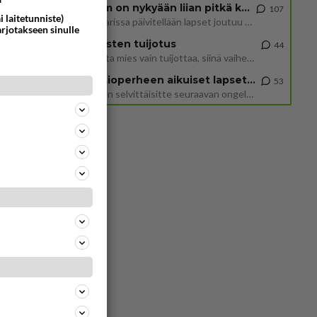
2 km on nykyään liian pitkä koulumatka
107
i laitetunniste)
Hesarissa päivitellään lapset joutuu nyt kulkemaan 2 km kouluun jösses. Ruostefillarilla tuo matka menee vaikka miten äk
arjotakseen sinulle
Miesten tuijotus
44
Mutta mies vain tuijottaa, siinä vaiheessa käännän itse pään pois. Mikä juttu? Yleensä jos joku tuijottaa tai katsoo, hä
Uusioperheen aikuiset lapset tyhjentää jääkaapin käydessään
53
Miten selvittäisitte seuraavan ongelman, meillä on uusioperhe, minulla teini-ikäiset lapset ja puolisolla aikuiset, jotk