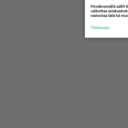
Hyväksymällä sallit t
vaikuttaa asiakaskoke
vastustaa tätä tai mu
Tietosuoja