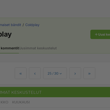
maiset bändit
Coldplay
play
Uusi k
 kommentit
Uusimmat keskustelut
25
/
30
MMAT KESKUSTELUT
IKKO
KUUKAUSI