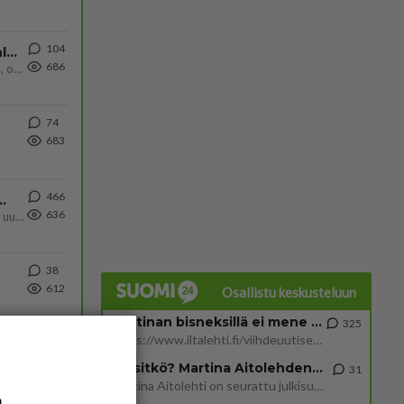
104
Kiteen Pallon superpesisjoukkue pelaa huumeiden vaikutuksen alaisena
686
Huumerikos. Yleisesti uskotaan, että se seikka, että eräs KiPan pelaaja kärähtää huumeista, on vain jäävuoren huippu. M
74
683
466
ä Ylen tänään julkaisemassa tuoreimmassa gallup-kyselyssä.
636
https://yle.fi/a/74-20239449 Perussuomalaisilla hurja- ja ylivoimaisesti suurin nousu tässä uudessa Ylen gallupissa. Kyl
38
612
Osallistu keskusteluun
Martinan bisneksillä ei mene hyvin
325
https://www.iltalehti.fi/viihdeuutiset/a/c46da6ab-340f-4790-aaa7-0865eed2336 Yrityksen konkurssihakemus on tullut kärä
Tiesitkö? Martina Aitolehden isäpuoli on tämä suosittu laulaja
31
Martina Aitolehti on seurattu julkisuuden henkilö. Lähipiiriin mahtuu muitakin tunnettuja henkilöitä. Tiesitkö, että Ma
a