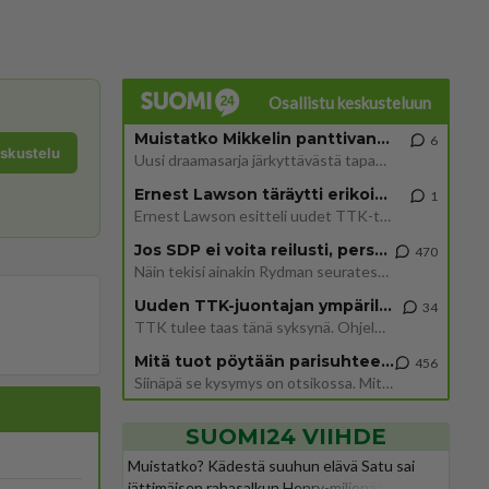
Osallistu keskusteluun
Muistatko Mikkelin panttivankidraaman?
6
eskustelu
Uusi draamasarja järkyttävästä tapauksesta on tulossa. Tositapahtumiin perustuva sarja ammentaa vuoden 1986 Mikkelin pan
Ernest Lawson täräytti erikoisen heiton TTK-lehdistötilaisuudessa: " Onko tässä tarkoituksena...?"
1
Ernest Lawson esitteli uudet TTK-tähtioppilaat ja opettajat torstaina 6.8. lehdistölle. Tulevalla kaudella on yksi hausk
Jos SDP ei voita reilusti, persut kumoavat demokratian Suomesta
470
Näin tekisi ainakin Rydman seuratessaan idolinsa Trumpin mallia https://www.is.fi/politiikka/art-2000012187244.html
Uuden TTK-juontajan ympärillä epätietoisuus sakenee - Nyt MTV hämmentää soppaa
34
TTK tulee taas tänä syksynä. Ohjelman uudet tähtioppilaat julkistetaan torstaina 6. elokuuta klo 14 alkavassa lehdistö
Mitä tuot pöytään parisuhteessa?
456
Siinäpä se kysymys on otsikossa. Mitäpä siis tuot/toisit pöytään parisuhteessa? Oletko mies vai nainen? Koetko sen mitä
SUOMI24 VIIHDE
Muistatko? Kädestä suuhun elävä Satu sai
jättimäisen rahasalkun Henry-miljonääriltä