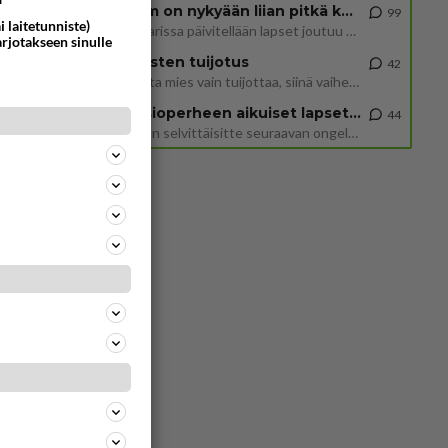
2 km on nykyään liian pitkä koulumatka
99
i laitetunniste)
Hesarissa päivitellään lapset joutuu nyt kulkemaan 2 km kouluun jösses. Ruostefillarilla tuo matka menee vaikka miten äk
arjotakseen sinulle
Miesten tuijotus
42
Mutta mies vain tuijottaa, siinä vaiheessa käännän itse pään pois. Mikä juttu? Yleensä jos joku tuijottaa tai katsoo, hä
Uusioperheen aikuiset lapset tyhjentää jääkaapin käydessään
44
Miten selvittäisitte seuraavan ongelman, meillä on uusioperhe, minulla teini-ikäiset lapset ja puolisolla aikuiset, jotk