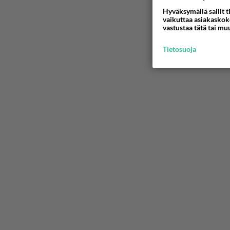
Hyväksymällä sallit t
vaikuttaa asiakaskoke
vastustaa tätä tai mu
Tietosuoja