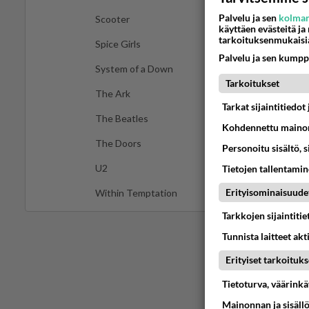
Palvelu ja sen
kolman
Scooter
käyttäen evästeitä ja
tarkoituksenmukaisi
Spice Girls
Palvelu ja sen kumpp
System of a Down
Tarkoitukset
The Ark
Tarkat sijaintitiedo
The Beatles
Kohdennettu mainon
The Doors
Personoitu sisältö, 
U2
Tietojen tallentamine
Erityisominaisuude
Within Temptation
Tarkkojen sijaintiti
Tunnista laitteet akt
Erityiset tarkoituks
Tietoturva, väärink
Mainonnan ja sisäll