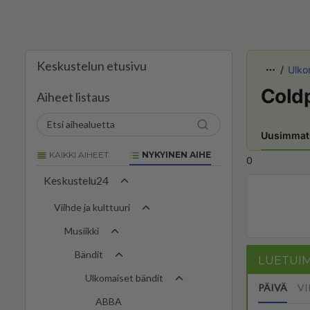
Keskustelun etusivu
Ulko
Cold
Aiheet listaus
Uusimmat
KAIKKI AIHEET
NYKYINEN AIHE
0
Keskustelu24
Viihde ja kulttuuri
Musiikki
Bändit
LUETUI
Ulkomaiset bändit
PÄIVÄ
VI
ABBA