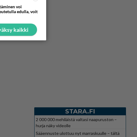
ttäminen voi
utetulla edulla, voit
äksy kaikki
STARA.FI
2 000 000 mehiläistä valtasi naapuruston –
hurja näky videolle
Sääennuste ulottuu nyt marraskuulle – tältä