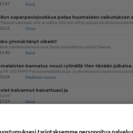
17:47
Ikävä
03:21
Kitee
enko ymmärtänyt oikein?
ainen suhde/molemmat ovat täysin poissuljettuja asioita? Nainen
11:40
Ikävä
Perussuomalaisten kannatus nousi rytinäll
03:24
Maailman menoa
let kaivannut kaivattuasi ja
löysit?
17:19
Ikävä
uostumuksesi tarjotaksemme personoitua palvelu