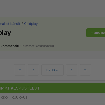
maiset bändit
Coldplay
play
Uusi k
 kommentit
Uusimmat keskustelut
8
/
30
MMAT KESKUSTELUT
IKKO
KUUKAUSI