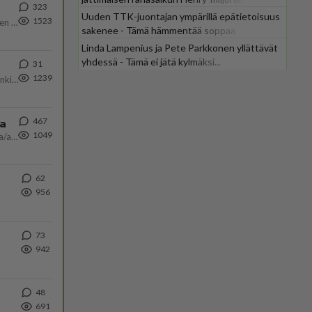
323
Uuden TTK-juontajan ympärillä epätietoisuus
1523
https://www.iltalehti.fi/viihdeuutiset/a/c46da6ab-340f-4790-aaa7-0865eed2336 Yrityksen konkurssihakemus on tullut kärä
sakenee - Tämä hämmentää soppaa
Linda Lampenius ja Pete Parkkonen yllättävät
yhdessä - Tämä ei jätä kylmäksi...
31
1239
Martina Aitolehti on seurattu julkisuuden henkilö. Lähipiiriin mahtuu muitakin tunnettuja henkilöitä. Tiesitkö, että Ma
467
ta
1049
Näin tekisi ainakin Rydman seuratessaan idolinsa Trumpin mallia https://www.is.fi/politiikka/art-2000012187244.html
62
956
73
942
48
691