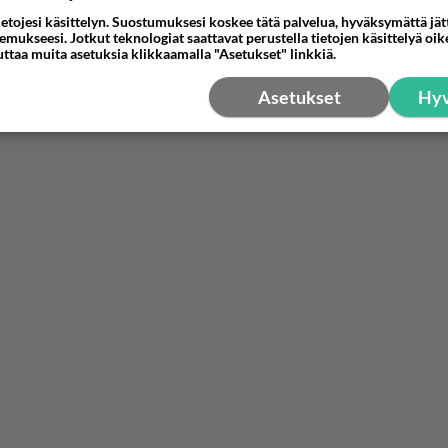
ietojesi käsittelyn. Suostumuksesi koskee tätä palvelua, hyväksymättä jä
mukseesi. Jotkut teknologiat saattavat perustella tietojen käsittelyä oike
uttaa muita asetuksia klikkaamalla "Asetukset" linkkiä.
Asetukset
Hyv