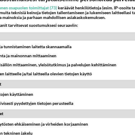
nen osapuolen toimittajat (73)
keräävät henkilötietoja (esim. IP-osoite ta
 muita teknisiä keinoja tietojen tallentamiseen ja lukemiseen laitteellasi t
a mainoksia ja parhaan mahdollisen asiakaskokemuksen.
anit tarvitsevat suostumuksesi seuraaviin:
t ja tunnistaminen laitetta skannaamalla
ta ja mainonnan mittaaminen
sisällön mittaaminen, yleisötutkimus ja palvelujen kehittäminen
n laitteelle ja/tai laitteella olevien tietojen käyttö
t
etojen käyttäminen
iivisesti pyydettyjen tietojen perusteella
et
äytösten ehkäiseminen ja virheiden korjaaminen
ön tekninen jakelu