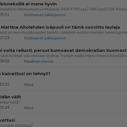
bisneksillä ei mene hyvin
05:51
Kotimaiset julkkisjuorut
 Martina Aitolehden isäpuoli on tämä suosittu laulaja
07:23
Kotimaiset julkkisjuorut
ei voita reilusti, persut kumoavat demokratian Suomes
09:02
Maailman menoa
ä kaivattusi on tehnyt?
13:25
Ikävä
dän välit
antua tästä?
05:34
Ikävä
vattusi
jossakin suhteessa?