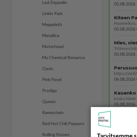
Led Zeppelin
05.08.2026 
Linkin Park
Megadeth
05.08.2026 
Metallica
Mies, ol
Motörhead
Ystävyys/sal
05.08.2026 
My Chemical Romance
Oasis
06.08.2026 
Pink Floyd
Prodigy
Kauanko o
koska hänet 
Queen
05.08.2026 
Rammstein
Red Hot Chili Peppers
Rolling Stones
Tarvitsemme s