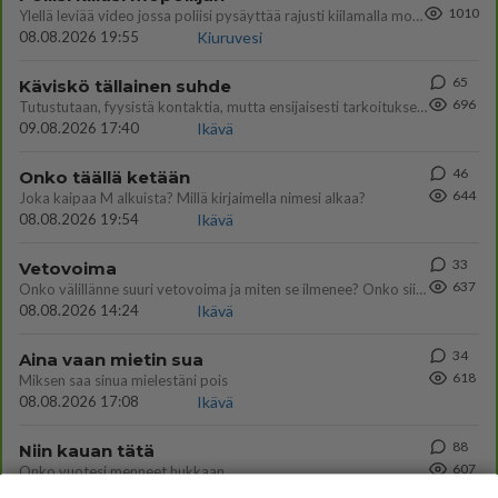
1010
Ylellä leviää video jossa poliisi pysäyttää rajusti kiilamalla mopo pojan. Toivottavasti poliisi ottaa tuosta mallia myö
08.08.2026 19:55
Kiuruvesi
65
Käviskö tällainen suhde
696
Tutustutaan, fyysistä kontaktia, mutta ensijaisesti tarkoituksena ei ole aloittaa mitään virallista tai rikkoa mitään? E
09.08.2026 17:40
Ikävä
46
Onko täällä ketään
644
Joka kaipaa M alkuista? Millä kirjaimella nimesi alkaa?
08.08.2026 19:54
Ikävä
33
Vetovoima
637
Onko välillänne suuri vetovoima ja miten se ilmenee? Onko siitä haittaa?
08.08.2026 14:24
Ikävä
34
Aina vaan mietin sua
618
Miksen saa sinua mielestäni pois
08.08.2026 17:08
Ikävä
88
Niin kauan tätä
607
Onko vuotesi menneet hukkaan
09.08.2026 06:20
Ikävä