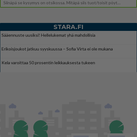
Siinäpä se kysymys on otsikossa. Mitäpä siis tuot/toisit pöytään parisuhteessa? Oletko mies vai nainen? Koetko sen mitä
STARA.FI
Sääennuste uusiksi! Hellelukemat yhä mahdollisia
Erikoisjoukot jatkuu syyskuussa – Sofia Virta ei ole mukana
Kela varoittaa 50 prosentin leikkauksesta tukeen