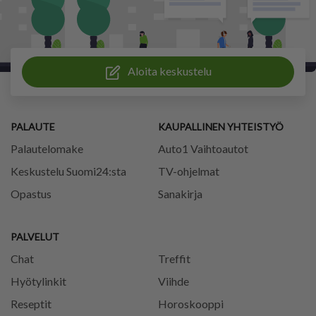
Aloita keskustelu
PALAUTE
KAUPALLINEN YHTEISTYÖ
Palautelomake
Auto1 Vaihtoautot
Keskustelu Suomi24:sta
TV-ohjelmat
Opastus
Sanakirja
PALVELUT
Chat
Treffit
Hyötylinkit
Viihde
Reseptit
Horoskooppi