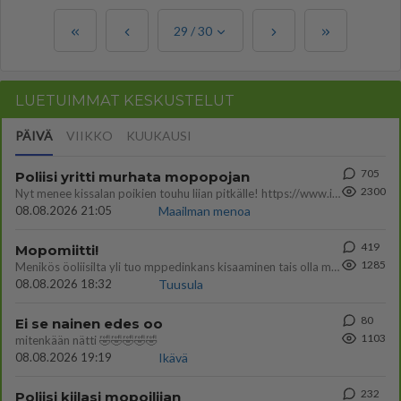
29
/
30
LUETUIMMAT KESKUSTELUT
PÄIVÄ
VIIKKO
KUUKAUSI
705
Poliisi yritti murhata mopopojan
2300
Nyt menee kissalan poikien touhu liian pitkälle! https://www.is.fi/kotimaa/art-2000012193221.html Karu video mopomiiti
08.08.2026 21:05
Maailman menoa
419
Mopomiitti!
1285
Menikös öoliisilta yli tuo mppedinkans kisaaminen tais olla melkoinen riski vahigoittaa tarpeettomasti jopa kuolla tuoss
08.08.2026 18:32
Tuusula
80
Ei se nainen edes oo
1103
mitenkään nätti 🤣🤣🤣🤣🤣
08.08.2026 19:19
Ikävä
232
Poliisi kiilasi mopoilijan