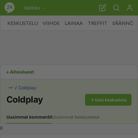
Valikko
KESKUSTELU
VIIHDE
LAINAA
TREFFIT
SÄÄNNÖT
Aihealueet
Coldplay
Coldplay
Uusi keskustelu
Uusimmat kommentit
Uusimmat keskustelut
0