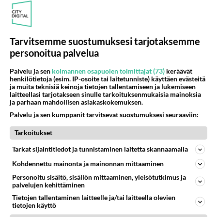
43
Nainen. Onko meissä
591
Sinusta jotain samaa? Näköä tai luonteenpiirteitä? Utelias
07.08.2026 21:51
Ikävä
Tarvitsemme suostumuksesi tarjotaksemme
personoitua palvelua
Osallistu keskusteluun
Palvelu ja sen
kolmannen osapuolen toimittajat (73)
keräävät
Poutalan onnettomuus
29
henkilötietoja (esim. IP-osoite tai laitetunniste) käyttäen evästeitä
https://www.mtvuutiset.fi/artikkeli/ministeri-mika-poutala-vakavassa-onnettomuudessa/9375980 Kumma kun jutussa ei manit
ja muita teknisiä keinoja tietojen tallentamiseen ja lukemiseen
laitteellasi tarjotakseen sinulle tarkoituksenmukaisia mainoksia
Missä on Sofia Virta? Loistaa poissaolollaan Erikoisjoukot uudelta kaudelta
11
ja parhaan mahdollisen asiakaskokemuksen.
Vihreiden puheenjohtaja, kansanedustaja Sofia Virta pääsi otsikoihin, kun tieto hänen osallistumisestaan Erikoisjoukot-k
Palvelu ja sen kumppanit tarvitsevat suostumuksesi seuraaviin:
Valheet Ceutan kriisistä leviävät
225
Tarkoitukset
"Lukuisat suomenkieliset tilit ovat jakaneet videota todisteena siitä, että siirtolaisjoukot aiheuttavat edelleen Ceutas
Tänään tv:ssä: Salatut elämät palaa kesätauolta - Tässä hieman juonipaljastuksia
Tarkat sijaintitiedot ja tunnistaminen laitetta skannaamalla
0
Pihlajakatu 23 B on täynnä naurua, itkua, rakkautta ja suuria salaisuuksia. Suomalaisten yksi pitkäikäisimmistä draamas
Kohdennettu mainonta ja mainonnan mittaaminen
Esko Eerikäinen lopetti testosteronit kesäksi - Tämä ikävä vaikutus iski heti
0
Personoitu sisältö, sisällön mittaaminen, yleisötutkimus ja
Juontaja, mediapersoona ja entinen Scandinavian Hunks -tanssija Esko Eerikäinen on tunnettu avoimuudestaan. Nyt Eerikäi
palvelujen kehittäminen
Tietojen tallentaminen laitteelle ja/tai laitteella olevien
tietojen käyttö
SUOMI24 VIIHDE