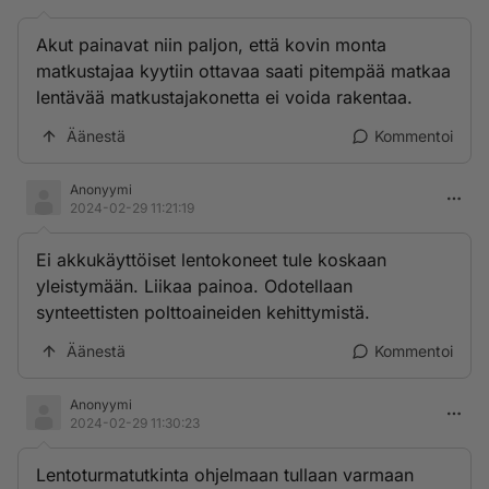
Akut painavat niin paljon, että kovin monta
matkustajaa kyytiin ottavaa saati pitempää matkaa
lentävää matkustajakonetta ei voida rakentaa.
Äänestä
Kommentoi
Anonyymi
2024-02-29 11:21:19
Ei akkukäyttöiset lentokoneet tule koskaan
yleistymään. Liikaa painoa. Odotellaan
synteettisten polttoaineiden kehittymistä.
Äänestä
Kommentoi
Anonyymi
2024-02-29 11:30:23
Lentoturmatutkinta ohjelmaan tullaan varmaan