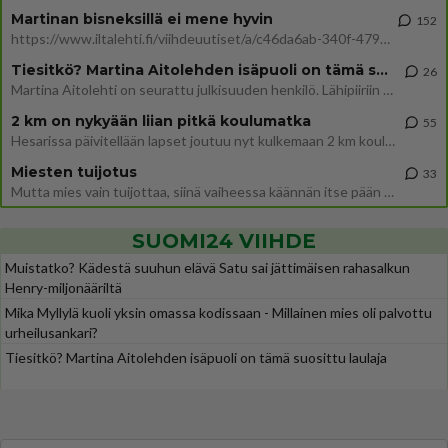
Martinan bisneksillä ei mene hyvin
152
https://www.iltalehti.fi/viihdeuutiset/a/c46da6ab-340f-4790-aaa7-0865eed2336 Yrityksen konkurssihakemus on tullut kärä
Tiesitkö? Martina Aitolehden isäpuoli on tämä suosittu laulaja
26
Martina Aitolehti on seurattu julkisuuden henkilö. Lähipiiriin mahtuu muitakin tunnettuja henkilöitä. Tiesitkö, että Ma
2 km on nykyään liian pitkä koulumatka
55
Hesarissa päivitellään lapset joutuu nyt kulkemaan 2 km kouluun jösses. Ruostefillarilla tuo matka menee vaikka miten äk
Miesten tuijotus
33
Mutta mies vain tuijottaa, siinä vaiheessa käännän itse pään pois. Mikä juttu? Yleensä jos joku tuijottaa tai katsoo, hä
SUOMI24 VIIHDE
Muistatko? Kädestä suuhun elävä Satu sai jättimäisen rahasalkun
Henry-miljonääriltä
Mika Myllylä kuoli yksin omassa kodissaan - Millainen mies oli palvottu
urheilusankari?
Tiesitkö? Martina Aitolehden isäpuoli on tämä suosittu laulaja