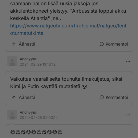
saamaan paljon lisää uusia jaksoja jos
akkulentokoneet yleistyy. "Airbussista loppui akku
keskellä Atlantia" jne..
https://www.natgeotv.com/fi/ohjelmat/natgeo/lent
oturmatutkinta
Äänestä
Kommentoi
Anonyymi
2024-02-29 19:16:12
Vaikuttaa vaaralliselta touhulta ilmakuljetus, siksi
Kimi ja Putin käyttää rautatietä.🐺
Äänestä
Kommentoi
Anonyymi
2024-04-25 09:03:14
😋😋😋😋😋😋😋😋😋😋