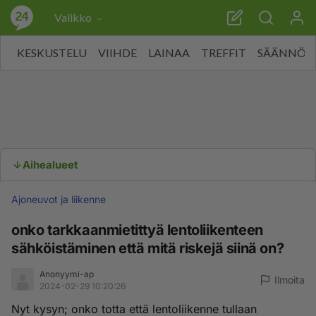
Valikko
KESKUSTELU
VIIHDE
LAINAA
TREFFIT
SÄÄNNÖT
Aihealueet
Ajoneuvot ja liikenne
onko tarkkaanmietittyä lentoliikenteen
sähköistäminen että mitä riskejä siinä on?
Anonyymi-ap
Ilmoita
2024-02-29 10:20:26
Nyt kysyn; onko totta että lentoliikenne tullaan