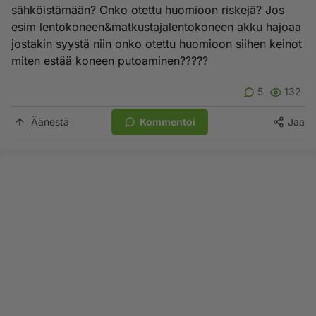
sähköistämään? Onko otettu huomioon riskejä? Jos
esim lentokoneen&matkustajalentokoneen akku hajoaa
jostakin syystä niin onko otettu huomioon siihen keinot
miten estää koneen putoaminen?????
5
132
Äänestä
Kommentoi
Jaa