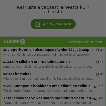
Keskustele vapaasti aiheesta kuin
aiheesta
Aloita keskustelu
Osallistu keskusteluun
Uusioperheen aikuiset lapset tyhjentää jääkaapin käydessään
40
Miten selvittäisitte seuraavan ongelman, meillä on uusioperhe, minulla teini-ikäiset lapset ja puolisolla aikuiset, jotk
GALLUP: Mikä on arkiruokabravuurisi?
10
Lomat on monella lomailtu ja arki alkaa. Se voi tarkoittaa myös sitä, että grillailut on grillattu ja palataan arjen ruo
Naiset kertokaa
40
Miksi se että mies on seksuaalinen ja haluaa seksiä ja te olette hänen mielestänne haluttava on vastenmielistä? Mikä sii
Miksi kumppaniehdokkaan oma elämä on teille ongelma?
515
Täällä monesti kuulee vaatimuksia siitä, että kumppaniehdokkaalla ei saisi olla lemmikkejä, lapsia, kavereita, eksiä, su
Datakeskukset voivat saada moninkertaisesti enemmän palautuksia kuin mitä ne maksavat veroja
140
”Datakeskukset voivat saada moninkertaisesti enemmän palautuksia kuin mitä ne maksavat veroja”, sanoo professori Jussi K