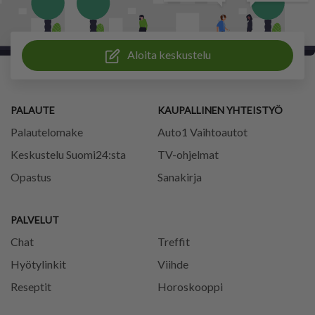
Aloita keskustelu
PALAUTE
KAUPALLINEN YHTEISTYÖ
Palautelomake
Auto1 Vaihtoautot
Keskustelu Suomi24:sta
TV-ohjelmat
Opastus
Sanakirja
PALVELUT
Chat
Treffit
Hyötylinkit
Viihde
Reseptit
Horoskooppi