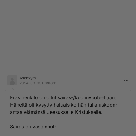
Anonyymi
2024-03-03 00:08:11
Eräs henkilö oli ollut sairas-/kuolinvuoteellaan.
Häneltä oli kysytty haluaisiko hän tulla uskoon;
antaa elämänsä Jeesukselle Kristukselle.
Sairas oli vastannut: