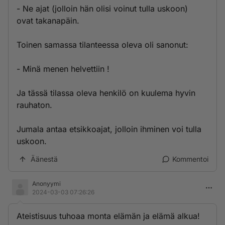
- Ne ajat (jolloin hän olisi voinut tulla uskoon)
ovat takanapäin.
Toinen samassa tilanteessa oleva oli sanonut:
- Minä menen helvettiin !
Ja tässä tilassa oleva henkilö on kuulema hyvin
rauhaton.
Jumala antaa etsikkoajat, jolloin ihminen voi tulla
uskoon.
Äänestä
Kommentoi
Anonyymi
2024-03-03 07:26:26
Ateistisuus tuhoaa monta elämän ja elämä alkua!