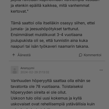
ja etenkin epäillä kaikkea, mitä vanhemmat
kertovat."
Tämä saattoi olla itselläkin osasyy siihen, ettei
jumala- ja jeesushöpötykset tarttunut.
Ensimmäiset muistikuvat 3-4 vuotiaana
joulupukista oli se, että tunnistin aina kuka
naapuri tai isän työkaveri naamarin takana.
Äänestä
Kommentoi
Anonyymi
2024-02-29 21:13:32
Vanhuuden höperyyttä saattaa olla eihän se
tavatonta ole 78 vuotiaana. Toistaiseksi
höperyyden oireita ei ole ollut.
Uskoon tulo olisi uusi kokemus ja kyllä
uskovaiset ovat rehellisempiä ystävällisia kuin