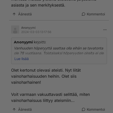
asiasta ja sen merkityksestä.
Äänestä
Kommentoi
Anonyymi
2024-03-03 13:17:56
Anonyymi
kirjoitti:
Vanhuuden höperyyttä saattaa olla eihän se tavatonta
ole 78 vuotiaana. Toistaiseksi höperyyden oireita ei ole
ollut.
Lue lisää
Uskoon tulo olisi uusi kokemus ja kyllä uskovaiset ovat
rehellisempiä ystävällisia kuin vainoharhaiset ateistit.
Olet kertonut olevasi ateisti. Nyt liität
Varma Tieto
vainoharhaisuuden heihin. Olet siis
vainoharhainen!
Voit varmaan vakuuttavasti selittää, miten
vainoharhaisuus liittyy ateismiin...
Äänestä
Kommentoi