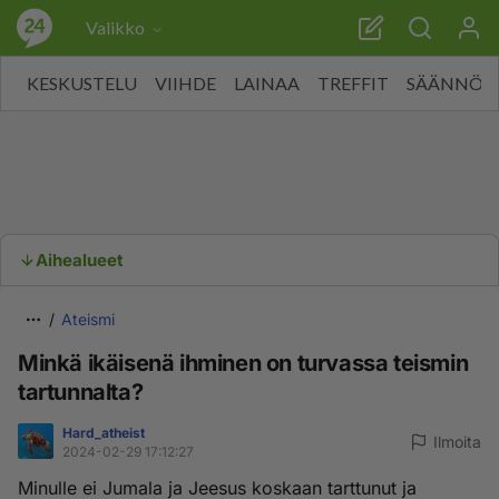
Valikko
KESKUSTELU
VIIHDE
LAINAA
TREFFIT
SÄÄNNÖT
Aihealueet
Ateismi
Minkä ikäisenä ihminen on turvassa teismin
tartunnalta?
Hard_atheist
Ilmoita
2024-02-29 17:12:27
Minulle ei Jumala ja Jeesus koskaan tarttunut ja