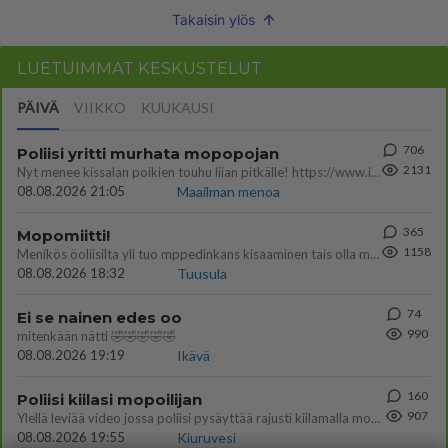
Takaisin ylös
LUETUIMMAT KESKUSTELUT
PÄIVÄ
VIIKKO
KUUKAUSI
706
Poliisi yritti murhata mopopojan
2131
Nyt menee kissalan poikien touhu liian pitkälle! https://www.is.fi/kotimaa/art-2000012193221.html Karu video mopomiiti
08.08.2026 21:05
Maailman menoa
365
Mopomiitti!
1158
Menikös öoliisilta yli tuo mppedinkans kisaaminen tais olla melkoinen riski vahigoittaa tarpeettomasti jopa kuolla tuoss
08.08.2026 18:32
Tuusula
74
Ei se nainen edes oo
990
mitenkään nätti 🤣🤣🤣🤣🤣
08.08.2026 19:19
Ikävä
160
Poliisi kiilasi mopoilijan
907
Ylellä leviää video jossa poliisi pysäyttää rajusti kiilamalla mopo pojan. Toivottavasti poliisi ottaa tuosta mallia myö
08.08.2026 19:55
Kiuruvesi