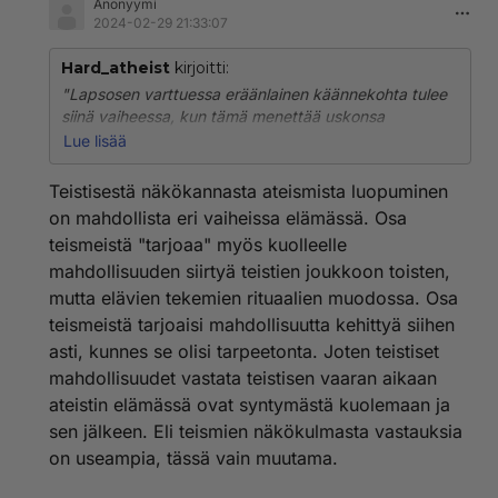
Anonyymi
2024-02-29 21:33:07
Hard_atheist
kirjoitti:
"Lapsosen varttuessa eräänlainen käännekohta tulee
siinä vaiheessa, kun tämä menettää uskonsa
Joulupukkiin, Hammaskeijuun, Nukkumattiin ja
Lue lisää
vastaaviin. Tämän järkytyksen jäljiltä ruvetaan
kapinoimaan vanhempia vastaan ja etenkin epäillä
Teistisestä näkökannasta ateismista luopuminen
kaikkea, mitä vanhemmat kertovat."
on mahdollista eri vaiheissa elämässä. Osa
teismeistä "tarjoaa" myös kuolleelle
Tämä saattoi olla itselläkin osasyy siihen, ettei jumala-
mahdollisuuden siirtyä teistien joukkoon toisten,
ja jeesushöpötykset tarttunut. Ensimmäiset
muistikuvat 3-4 vuotiaana joulupukista oli se, että
mutta elävien tekemien rituaalien muodossa. Osa
tunnistin aina kuka naapuri tai isän työkaveri naamarin
teismeistä tarjoaisi mahdollisuutta kehittyä siihen
takana.
asti, kunnes se olisi tarpeetonta. Joten teistiset
mahdollisuudet vastata teistisen vaaran aikaan
ateistin elämässä ovat syntymästä kuolemaan ja
sen jälkeen. Eli teismien näkökulmasta vastauksia
on useampia, tässä vain muutama.