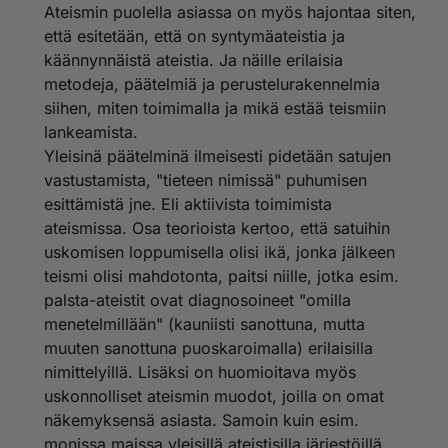
Ateismin puolella asiassa on myös hajontaa siten,
että esitetään, että on syntymäateistia ja
käännynnäistä ateistia. Ja näille erilaisia
metodeja, päätelmiä ja perustelurakennelmia
siihen, miten toimimalla ja mikä estää teismiin
lankeamista.
Yleisinä päätelminä ilmeisesti pidetään satujen
vastustamista, "tieteen nimissä" puhumisen
esittämistä jne. Eli aktiivista toimimista
ateismissa. Osa teorioista kertoo, että satuihin
uskomisen loppumisella olisi ikä, jonka jälkeen
teismi olisi mahdotonta, paitsi niille, jotka esim.
palsta-ateistit ovat diagnosoineet "omilla
menetelmillään" (kauniisti sanottuna, mutta
muuten sanottuna puoskaroimalla) erilaisilla
nimittelyillä. Lisäksi on huomioitava myös
uskonnolliset ateismin muodot, joilla on omat
näkemyksensä asiasta. Samoin kuin esim.
monissa maissa yleisillä ateistisilla järjestöillä