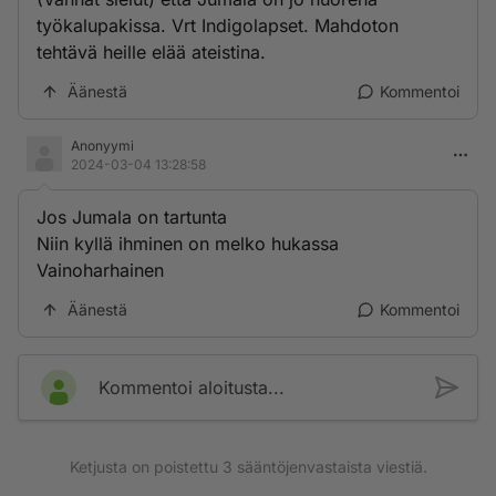
työkalupakissa. Vrt Indigolapset. Mahdoton
tehtävä heille elää ateistina.
Äänestä
Kommentoi
Anonyymi
2024-03-04 13:28:58
Jos Jumala on tartunta
Niin kyllä ihminen on melko hukassa
Vainoharhainen
Äänestä
Kommentoi
Kommentoi aloitusta...
Ketjusta on poistettu
3
sääntöjenvastaista viestiä.