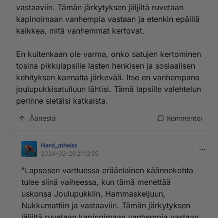
vastaaviin. Tämän järkytyksen jäljiltä ruvetaan
kapinoimaan vanhempia vastaan ja etenkin epäillä
kaikkea, mitä vanhemmat kertovat.
En kuitenkaan ole varma, onko satujen kertominen
tosina pikkulapsille lasten henkisen ja sosiaalisen
kehityksen kannalta järkevää. Itse en vanhempana
joulupukkisatuiluun lähtisi. Tämä lapsille valehtelun
perinne sietäisi katkaista.
Äänestä
Kommentoi
Hard_atheist
2024-02-29 21:12:55
"Lapsosen varttuessa eräänlainen käännekohta
tulee siinä vaiheessa, kun tämä menettää
uskonsa Joulupukkiin, Hammaskeijuun,
Nukkumattiin ja vastaaviin. Tämän järkytyksen
jäljiltä ruvetaan kapinoimaan vanhempia vastaan