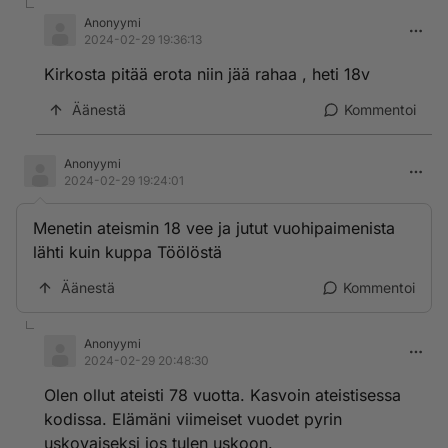
Anonyymi
2024-02-29 19:36:13
Kirkosta pitää erota niin jää rahaa , heti 18v
Äänestä
Kommentoi
Anonyymi
2024-02-29 19:24:01
Menetin ateismin 18 vee ja jutut vuohipaimenista
lähti kuin kuppa Töölöstä
Äänestä
Kommentoi
Anonyymi
2024-02-29 20:48:30
Olen ollut ateisti 78 vuotta. Kasvoin ateistisessa
kodissa. Elämäni viimeiset vuodet pyrin
uskovaiseksi jos tulen uskoon.