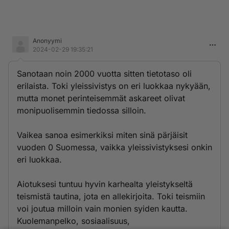
Anonyymi
2024-02-29 19:35:21
Sanotaan noin 2000 vuotta sitten tietotaso oli
erilaista. Toki yleissivistys on eri luokkaa nykyään,
mutta monet perinteisemmät askareet olivat
monipuolisemmin tiedossa silloin.
Vaikea sanoa esimerkiksi miten sinä pärjäisit
vuoden 0 Suomessa, vaikka yleissivistyksesi onkin
eri luokkaa.
Aiotuksesi tuntuu hyvin karhealta yleistykseltä
teismistä tautina, jota en allekirjoita. Toki teismiin
voi joutua milloin vain monien syiden kautta.
Kuolemanpelko, sosiaalisuus,