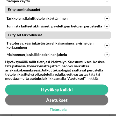
teismin koettelemuksiin. Millä varmuudella suositat
tietojen käyttö
ateistista elämää kaikille? Miksi toisten ihmisten
Erityisominaisuudet
teistisyys on niin suuri asia ateismissa oleville?
Tarkkojen sijaintitietojen käyttäminen
Äänestä
Kommentoi
Tunnista laitteet aktiivisesti pyydettyjen tietojen perusteella
Erityiset tarkoitukset
Hard_atheist
2024-02-29 20:58:25
Tietoturva, väärinkäytösten ehkäiseminen ja virheiden
korjaaminen
"Miksi toisten ihmisten teistisyys on niin suuri
Mainonnan ja sisällön tekninen jakelu
asia ateismissa oleville?"
Hyväksymällä sallit tietojesi käsittelyn. Suostumuksesi koskee
tätä palvelua, hyväksymättä jättäminen voi vaikuttaa
Jumalien nimissä on tapettu miljoonia ihmisiä.
asiakaskokemukseesi. Jotkut teknologiat saattavat perustella
tietojen käsittelyä oikeutetulla edulla, voit vastustaa tätä tai
1
Äänestä
Kommentoi
muuttaa muita asetuksia klikkaamalla "Asetukset" linkkiä.
Hyväksy kaikki
Anonyymi
2024-02-29 21:15:25
Asetukset
Hard_atheist
kirjoitti:
Tietosuoja
"Miksi toisten ihmisten teistisyys on niin suuri asia