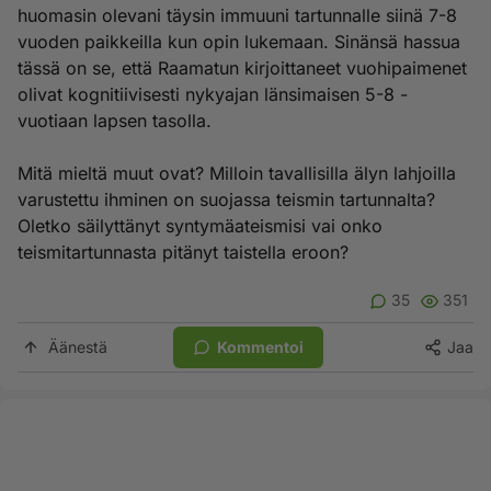
huomasin olevani täysin immuuni tartunnalle siinä 7-8
vuoden paikkeilla kun opin lukemaan. Sinänsä hassua
tässä on se, että Raamatun kirjoittaneet vuohipaimenet
olivat kognitiivisesti nykyajan länsimaisen 5-8 -
vuotiaan lapsen tasolla.
Mitä mieltä muut ovat? Milloin tavallisilla älyn lahjoilla
varustettu ihminen on suojassa teismin tartunnalta?
Oletko säilyttänyt syntymäateismisi vai onko
teismitartunnasta pitänyt taistella eroon?
35
351
Äänestä
Kommentoi
Jaa