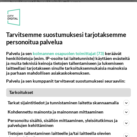
hyväksyntä/hyväksikäyttö yms.
Luonnollisesti ateistit eivät ole yksi yhteinen ryhmä
ja jaa näitä näkemyksiä. Muista, että ateisteissakin
on älyllisesti laiskoja henkilöitä.
Tarvitsemme suostumuksesi tarjotaksemme
personoitua palvelua
Äänestä
Kommentoi
Palvelu ja sen
kolmannen osapuolen toimittajat (73)
keräävät
Anonyymi
henkilötietoja (esim. IP-osoite tai laitetunniste) käyttäen evästeitä
2024-02-29 20:26:21
ja muita teknisiä keinoja tietojen tallentamiseen ja lukemiseen
laitteellasi tarjotakseen sinulle tarkoituksenmukaisia mainoksia
ja parhaan mahdollisen asiakaskokemuksen.
132 v
Palvelu ja sen kumppanit tarvitsevat suostumuksesi seuraaviin:
Äänestä
Kommentoi
Tarkoitukset
Tarkat sijaintitiedot ja tunnistaminen laitetta skannaamalla
Anonyymi
2024-02-29 20:55:18
Kohdennettu mainonta ja mainonnan mittaaminen
Personoitu sisältö, sisällön mittaaminen, yleisötutkimus ja
Vaikuttaa siltä, että ateistinen ratkaisu on se, jota
palvelujen kehittäminen
kovasti puolustelet. Kuitenkin ihminen voi langeta
Tietojen tallentaminen laitteelle ja/tai laitteella olevien