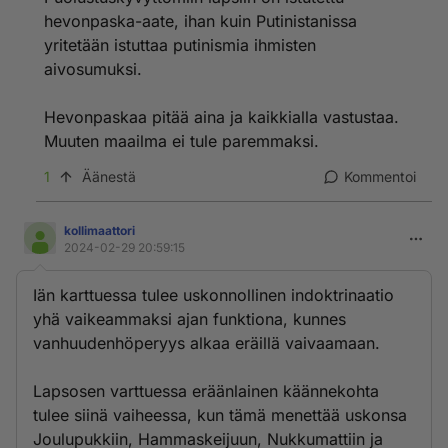
hevonpaska-aate, ihan kuin Putinistanissa
yritetään istuttaa putinismia ihmisten
aivosumuksi.
Hevonpaskaa pitää aina ja kaikkialla vastustaa.
Muuten maailma ei tule paremmaksi.
1
Äänestä
Kommentoi
kollimaattori
2024-02-29 20:59:15
Iän karttuessa tulee uskonnollinen indoktrinaatio
yhä vaikeammaksi ajan funktiona, kunnes
vanhuudenhöperyys alkaa eräillä vaivaamaan.
Lapsosen varttuessa eräänlainen käännekohta
tulee siinä vaiheessa, kun tämä menettää uskonsa
Joulupukkiin, Hammaskeijuun, Nukkumattiin ja