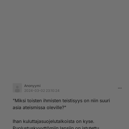
Anonyymi
2024-03-02 23:10:24
"Miksi toisten ihmisten teistisyys on niin suuri
asia ateismissa oleville?"
Ihan kuluttajasuojelutalkoista on kyse.
Puolustuskyvyttömiin lapsiin on istutettu