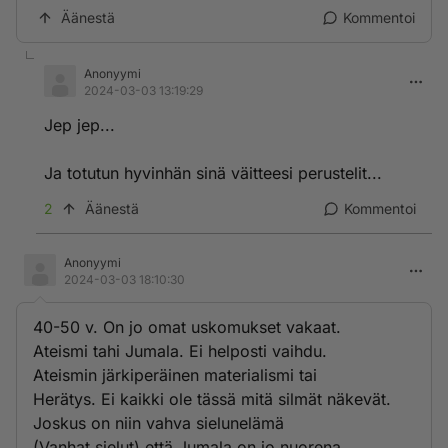
Äänestä
Kommentoi
Anonyymi
2024-03-03 13:19:29
Jep jep...
Ja totutun hyvinhän sinä väitteesi perustelit...
2
Äänestä
Kommentoi
Anonyymi
2024-03-03 18:10:30
40-50 v. On jo omat uskomukset vakaat.
Ateismi tahi Jumala. Ei helposti vaihdu.
Ateismin järkiperäinen materialismi tai
Herätys. Ei kaikki ole tässä mitä silmät näkevät.
Joskus on niin vahva sielunelämä
(Vanhat sielut) että Jumala on jo nuorena