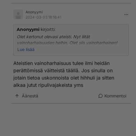
Anonyymi
2024-03-03 18:16:41
Anonyymi
kirjoitti:
Olet kertonut olevasi ateisti. Nyt liität
vainoharhaisuuden heihin. Olet siis vainoharhainen!
Lue lisää
Voit varmaan vakuuttavasti selittää, miten
vainoharhaisuus liittyy ateismiin...
Ateistien vainoharhaisuus tulee ilmi heidän
perättömissä väitteistä täällä. Jos sinulla on
jotain tietoa uskonnoista olet hihhuli ja sitten
alkaa jutut ripulivajakeista yms
Äänestä
Kommentoi