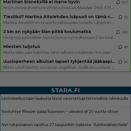
Martinan bisneksillä ei mene hyvin
327
https://www.iltalehti.fi/viihdeuutiset/a/c46da6ab-340f-4790-aaa7-0865eed2336 Yrityksen konkurssihakemus on tullut kärä
Tiesitkö? Martina Aitolehden isäpuoli on tämä suosittu laulaja
31
Martina Aitolehti on seurattu julkisuuden henkilö. Lähipiiriin mahtuu muitakin tunnettuja henkilöitä. Tiesitkö, että Ma
2 km on nykyään liian pitkä koulumatka
102
Hesarissa päivitellään lapset joutuu nyt kulkemaan 2 km kouluun jösses. Ruostefillarilla tuo matka menee vaikka miten äk
Miesten tuijotus
43
Mutta mies vain tuijottaa, siinä vaiheessa käännän itse pään pois. Mikä juttu? Yleensä jos joku tuijottaa tai katsoo, hä
Uusioperheen aikuiset lapset tyhjentää jääkaapin käydessään
50
Miten selvittäisitte seuraavan ongelman, meillä on uusioperhe, minulla teini-ikäiset lapset ja puolisolla aikuiset, jotk
STARA.FI
Lentomatkustajan laukusta löytyi varastettuja historiallisia tykinkuulia
Rockyhtye Weezer palaa Suomeen – viimeksi yli 25 vuotta sitten
Nyt tuli punainen varoitus 27 kaupunkiin Italiassa: ”Äärimmäinen helle”