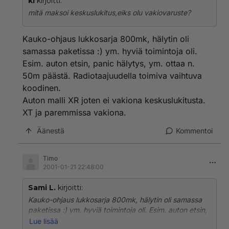
kl
kirjoitti:
mitä maksoi keskuslukitus,eiks olu vakiovaruste?
Kauko-ohjaus lukkosarja 800mk, hälytin oli
samassa paketissa :) ym. hyviä toimintoja oli.
Esim. auton etsin, panic hälytys, ym. ottaa n.
50m päästä. Radiotaajuudella toimiva vaihtuva
koodinen.
Auton malli XR joten ei vakiona keskuslukitusta.
XT ja paremmissa vakiona.
Äänestä
Kommentoi
Timo
2001-01-21 22:48:00
Sami L.
kirjoitti:
Kauko-ohjaus lukkosarja 800mk, hälytin oli samassa
paketissa :) ym. hyviä toimintoja oli. Esim. auton etsin,
panic hälytys, ym. ottaa n. 50m päästä.
Lue lisää