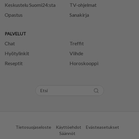
Keskustelu Suomi24:sta
TV-ohjelmat
Opastus
Sanakirja
PALVELUT
Chat
Treffit
Hyötylinkit
Viihde
Reseptit
Horoskooppi
Tietosuojaseloste
Käyttöehdot
Evästeasetukset
Säännöt