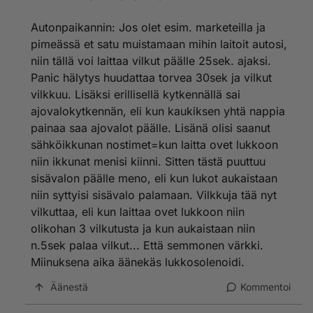
Autonpaikannin: Jos olet esim. marketeilla ja
pimeässä et satu muistamaan mihin laitoit autosi,
niin tällä voi laittaa vilkut päälle 25sek. ajaksi.
Panic hälytys huudattaa torvea 30sek ja vilkut
vilkkuu. Lisäksi erillisellä kytkennällä sai
ajovalokytkennän, eli kun kaukiksen yhtä nappia
painaa saa ajovalot päälle. Lisänä olisi saanut
sähköikkunan nostimet=kun laitta ovet lukkoon
niin ikkunat menisi kiinni. Sitten tästä puuttuu
sisävalon päälle meno, eli kun lukot aukaistaan
niin syttyisi sisävalo palamaan. Vilkkuja tää nyt
vilkuttaa, eli kun laittaa ovet lukkoon niin
olikohan 3 vilkutusta ja kun aukaistaan niin
n.5sek palaa vilkut... Että semmonen värkki.
Miinuksena aika äänekäs lukkosolenoidi.
Äänestä
Kommentoi