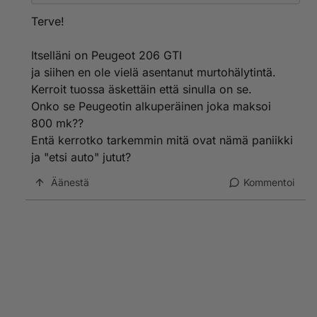
Radiotaajuudella toimiva vaihtuva koodinen.
Auton malli XR joten ei vakiona keskuslukitusta. XT ja
Terve!
paremmissa vakiona.
Itselläni on Peugeot 206 GTI
ja siihen en ole vielä asentanut murtohälytintä.
Kerroit tuossa äskettäin että sinulla on se.
Onko se Peugeotin alkuperäinen joka maksoi
800 mk??
Entä kerrotko tarkemmin mitä ovat nämä paniikki
ja "etsi auto" jutut?
Äänestä
Kommentoi