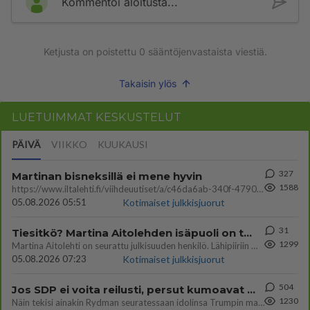
Kommentoi aloitusta...
Ketjusta on poistettu
0
sääntöjenvastaista viestiä.
Takaisin ylös
LUETUIMMAT KESKUSTELUT
PÄIVÄ
VIIKKO
KUUKAUSI
327
Martinan bisneksillä ei mene hyvin
1588
https://www.iltalehti.fi/viihdeuutiset/a/c46da6ab-340f-4790-aaa7-0865eed2336 Yrityksen konkurssihakemus on tullut kärä
05.08.2026 05:51
Kotimaiset julkkisjuorut
31
Tiesitkö? Martina Aitolehden isäpuoli on tämä suosittu laulaja
1299
Martina Aitolehti on seurattu julkisuuden henkilö. Lähipiiriin mahtuu muitakin tunnettuja henkilöitä. Tiesitkö, että Ma
05.08.2026 07:23
Kotimaiset julkkisjuorut
504
Jos SDP ei voita reilusti, persut kumoavat demokratian Suomesta
1230
Näin tekisi ainakin Rydman seuratessaan idolinsa Trumpin mallia https://www.is.fi/politiikka/art-2000012187244.html