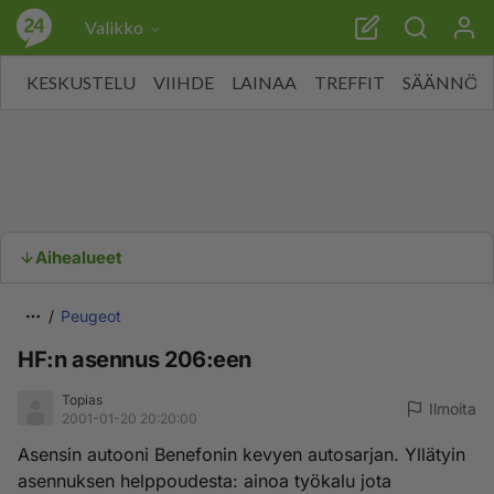
Valikko
KESKUSTELU
VIIHDE
LAINAA
TREFFIT
SÄÄNNÖT
Aihealueet
Peugeot
HF:n asennus 206:een
Topias
Ilmoita
2001-01-20 20:20:00
Asensin autooni Benefonin kevyen autosarjan. Yllätyin
asennuksen helppoudesta: ainoa työkalu jota