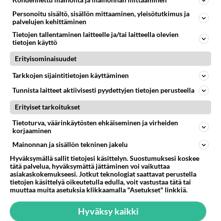
Kohdennettu mainonta ja mainonnan mittaaminen
lukkosolenoidi.
Personoitu sisältö, sisällön mittaaminen, yleisötutkimus ja
palvelujen kehittäminen
Tuo paketti oli muistaakseni viimeinen kappale
mitä löyty koko putiikista. Ovh. hintaa sillä oli yli
Tietojen tallentaminen laitteelle ja/tai laitteella olevien
tietojen käyttö
1200mk, mutta myi sit 800mk:lla. Mallia en nyt
enää muista...
Erityisominaisuudet
Tarkkojen sijaintitietojen käyttäminen
Äänestä
Kommentoi
Tunnista laitteet aktiivisesti pyydettyjen tietojen perusteella
306
Erityiset tarkoitukset
2001-01-22 23:44:00
Tietoturva, väärinkäytösten ehkäiseminen ja virheiden
korjaaminen
Sami L.
kirjoitti:
Tuo paketti oli muistaakseni viimeinen kappale mitä
Mainonnan ja sisällön tekninen jakelu
löyty koko putiikista. Ovh. hintaa sillä oli yli 1200mk,
Hyväksymällä sallit tietojesi käsittelyn. Suostumuksesi koskee
mutta myi sit 800mk:lla. Mallia en nyt enää muista...
tätä palvelua, hyväksymättä jättäminen voi vaikuttaa
asiakaskokemukseesi. Jotkut teknologiat saattavat perustella
tietojen käsittelyä oikeutetulla edulla, voit vastustaa tätä tai
Tätähän se tarvikekauppias epäili,kun kysyt
muuttaa muita asetuksia klikkaamalla "Asetukset" linkkiä.
kaverilta mikä malli ja mistä ostit,iskee ylläittäin
Hyväksy kaikki
dementia.Että se siitä keskuslukko-