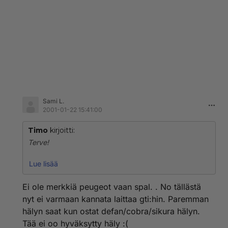
Sami L.
2001-01-22 15:41:00
Timo
kirjoitti:
Terve!
Itselläni on Peugeot 206 GTI
Lue lisää
ja siihen en ole vielä asentanut murtohälytintä. Kerroit
tuossa äskettäin että sinulla on se.
Ei ole merkkiä peugeot vaan spal. . No tällästä
Onko se Peugeotin alkuperäinen joka maksoi 800
nyt ei varmaan kannata laittaa gti:hin. Paremman
mk??
hälyn saat kun ostat defan/cobra/sikura hälyn.
Entä kerrotko tarkemmin mitä ovat nämä paniikki ja
Tää ei oo hyväksytty häly :(
"etsi auto" jutut?