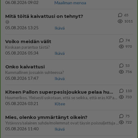
06.08.2026 09:02
Maailman menoa
65
Mitä töitä kaivattusi on tehnyt?
1011
😅
05.08.2026 13:25
Ikävä
74
Voiko meidän välit
970
Koskaan parantua tästä?
05.08.2026 05:34
Ikävä
53
Onko kaivattusi
756
Kummallinen jossakin suhteessa?
05.08.2026 17:47
Ikävä
110
Kiteen Pallon superpesisjoukkue pelaa huumeiden vaikutuksen alaisena
733
Huumerikos. Yleisesti uskotaan, että se seikka, että eräs KiPan pelaaja kärähtää huumeista, on vain jäävuoren huippu. M
05.08.2026 03:21
Kitee
75
Mies, olenko ymmärtänyt oikein?
722
Ystävyys/salainen suhde/molemmat ovat täysin poissuljettuja asioita? Nainen
05.08.2026 11:40
Ikävä