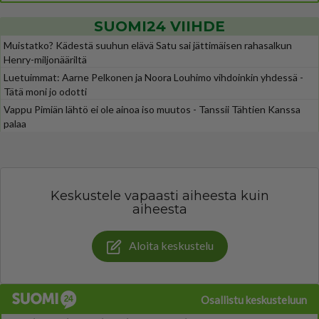
SUOMI24 VIIHDE
Muistatko? Kädestä suuhun elävä Satu sai jättimäisen rahasalkun
Henry-miljonääriltä
Luetuimmat: Aarne Pelkonen ja Noora Louhimo vihdoinkin yhdessä -
Tätä moni jo odotti
Vappu Pimiän lähtö ei ole ainoa iso muutos - Tanssii Tähtien Kanssa
palaa
Keskustele vapaasti aiheesta kuin
aiheesta
Aloita keskustelu
Osallistu keskusteluun