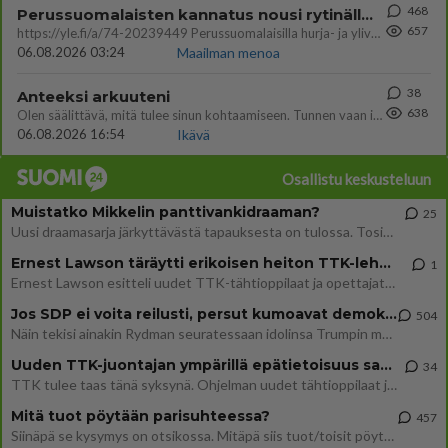
468
Perussuomalaisten kannatus nousi rytinällä Ylen tänään julkaisemassa tuoreimmassa gallup-kyselyssä.
657
https://yle.fi/a/74-20239449 Perussuomalaisilla hurja- ja ylivoimaisesti suurin nousu tässä uudessa Ylen gallupissa. Kyl
06.08.2026 03:24
Maailman menoa
38
Anteeksi arkuuteni
638
Olen säälittävä, mitä tulee sinun kohtaamiseen. Tunnen vaan itseni todella epävarmaksi sun kanssa. Jos minun olisi pitän
06.08.2026 16:54
Ikävä
Osallistu keskusteluun
Muistatko Mikkelin panttivankidraaman?
25
Uusi draamasarja järkyttävästä tapauksesta on tulossa. Tositapahtumiin perustuva sarja ammentaa vuoden 1986 Mikkelin pan
Ernest Lawson täräytti erikoisen heiton TTK-lehdistötilaisuudessa: " Onko tässä tarkoituksena...?"
1
Ernest Lawson esitteli uudet TTK-tähtioppilaat ja opettajat torstaina 6.8. lehdistölle. Tulevalla kaudella on yksi hausk
Jos SDP ei voita reilusti, persut kumoavat demokratian Suomesta
504
Näin tekisi ainakin Rydman seuratessaan idolinsa Trumpin mallia https://www.is.fi/politiikka/art-2000012187244.html
Uuden TTK-juontajan ympärillä epätietoisuus sakenee - Nyt MTV hämmentää soppaa
34
TTK tulee taas tänä syksynä. Ohjelman uudet tähtioppilaat julkistetaan torstaina 6. elokuuta klo 14 alkavassa lehdistö
Mitä tuot pöytään parisuhteessa?
457
Siinäpä se kysymys on otsikossa. Mitäpä siis tuot/toisit pöytään parisuhteessa? Oletko mies vai nainen? Koetko sen mitä