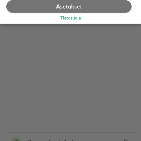
hälytinyhdistelmästä!
Asetukset
Äänestä
Kommentoi
Tietosuoja