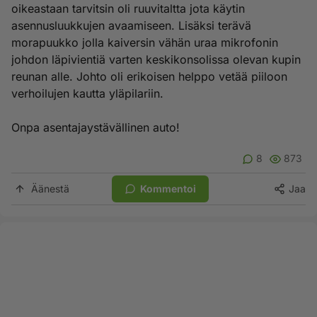
oikeastaan tarvitsin oli ruuvitaltta jota käytin
asennusluukkujen avaamiseen. Lisäksi terävä
morapuukko jolla kaiversin vähän uraa mikrofonin
johdon läpivientiä varten keskikonsolissa olevan kupin
reunan alle. Johto oli erikoisen helppo vetää piiloon
verhoilujen kautta yläpilariin.
Onpa asentajaystävällinen auto!
8
873
Äänestä
Kommentoi
Jaa