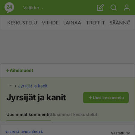
Valikko
KESKUSTELU
VIIHDE
LAINAA
TREFFIT
SÄÄNNÖT
Aihealueet
Jyrsijät ja kanit
Jyrsijät ja kanit
Uusi keskustelu
Uusimmat kommentit
Uusimmat keskustelut
YLEISTÄ JYRSIJÖISTÄ
Vastattu 1v