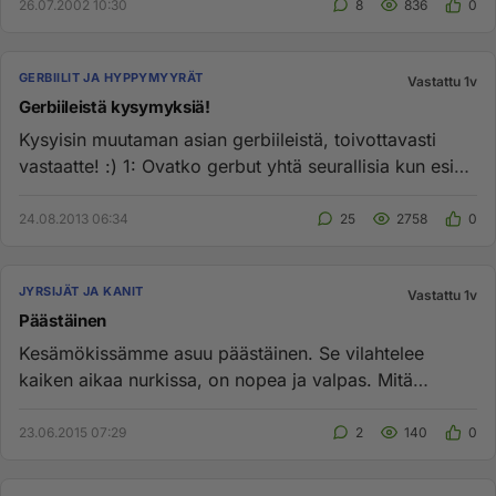
26.07.2002 10:30
8
836
0
GERBIILIT JA HYPPYMYYRÄT
Vastattu 1v
Gerbiileistä kysymyksiä!
Kysyisin muutaman asian gerbiileistä, toivottavasti
vastaatte! :) 1: Ovatko gerbut yhtä seurallisia kun esim.
Rotat tai...
24.08.2013 06:34
25
2758
0
JYRSIJÄT JA KANIT
Vastattu 1v
Päästäinen
Kesämökissämme asuu päästäinen. Se vilahtelee
kaiken aikaa nurkissa, on nopea ja valpas. Mitä
vahinkoa se voisi aiheutt...
23.06.2015 07:29
2
140
0