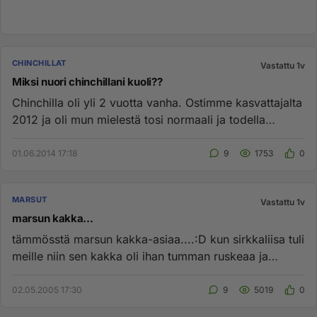
CHINCHILLAT
Vastattu 1v
Miksi nuori chinchillani kuoli??
Chinchilla oli yli 2 vuotta vanha. Ostimme kasvattajalta
2012 ja oli mun mielestä tosi normaali ja todella
utelias. Mutt...
01.06.2014 17:18
9
1753
0
MARSUT
Vastattu 1v
marsun kakka...
tämmösstä marsun kakka-asiaa....:D kun sirkkaliisa tuli
meille niin sen kakka oli ihan tumman ruskeaa ja
pehmeää..;) (oo...
02.05.2005 17:30
9
5019
0