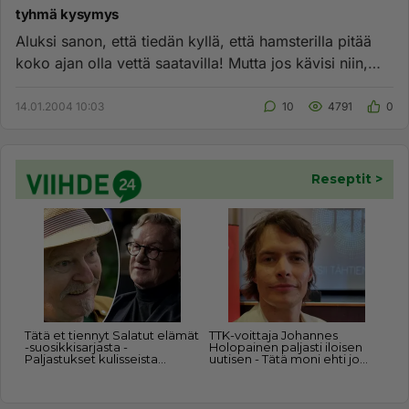
tyhmä kysymys
Aluksi sanon, että tiedän kyllä, että hamsterilla pitää
koko ajan olla vettä saatavilla! Mutta jos kävisi niin,
että jot...
14.01.2004 10:03
10
4791
0