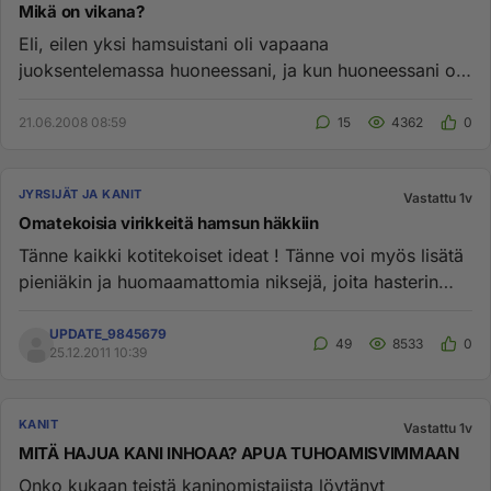
Mikä on vikana?
Eli, eilen yksi hamsuistani oli vapaana
juoksentelemassa huoneessani, ja kun huoneessani on
sellainen kaappi, jonka taak...
21.06.2008 08:59
15
4362
0
JYRSIJÄT JA KANIT
Vastattu 1v
Omatekoisia virikkeitä hamsun häkkiin
Tänne kaikki kotitekoiset ideat ! Tänne voi myös lisätä
pieniäkin ja huomaamattomia niksejä, joita hasterin
häkkiä sisus...
UPDATE_9845679
49
8533
0
25.12.2011 10:39
KANIT
Vastattu 1v
MITÄ HAJUA KANI INHOAA? APUA TUHOAMISVIMMAAN
Onko kukaan teistä kaninomistajista löytänyt