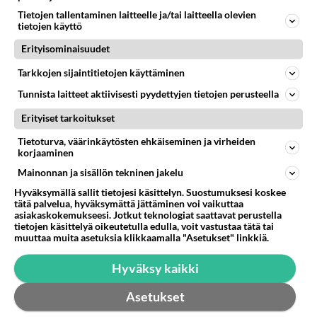
Otan vastaan lopetusuhan alla olevia tai kiireellisesti
Tietojen tallentaminen laitteelle ja/tai laitteella olevien
tietojen käyttö
pois annettavia kaneja hyvään ja asiantuntevaan
sijaiskotiin! T...
Erityisominaisuudet
09.04.2015 09:23
3
91
0
Tarkkojen sijaintitietojen käyttäminen
Tunnista laitteet aktiivisesti pyydettyjen tietojen perusteella
Erityiset tarkoitukset
Tietoturva, väärinkäytösten ehkäiseminen ja virheiden
korjaaminen
Mainonnan ja sisällön tekninen jakelu
Hyväksymällä sallit tietojesi käsittelyn. Suostumuksesi koskee
tätä palvelua, hyväksymättä jättäminen voi vaikuttaa
asiakaskokemukseesi. Jotkut teknologiat saattavat perustella
tietojen käsittelyä oikeutetulla edulla, voit vastustaa tätä tai
muuttaa muita asetuksia klikkaamalla "Asetukset" linkkiä.
Hyväksy kaikki
Asetukset