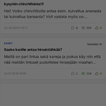
kysyisin chinchilloista!!!
Hei! Voiko chinchilloille antaa esim. kuivattua ananasta
tai kuivattua banaania? Voit vastata myös os:
hanna2005@luukku....
02.06.2004 05:17
8
599
0
KANIT
Vastattu 1v
Saako kanille antaa hirssintähkää?
Meillä on pari lintua sekä kaneja ja joskus käy niin että
nää meidän lintuset pudottelee hirssejään maahan
josta sitten ...
24.10.2018 19:08
2
228
0