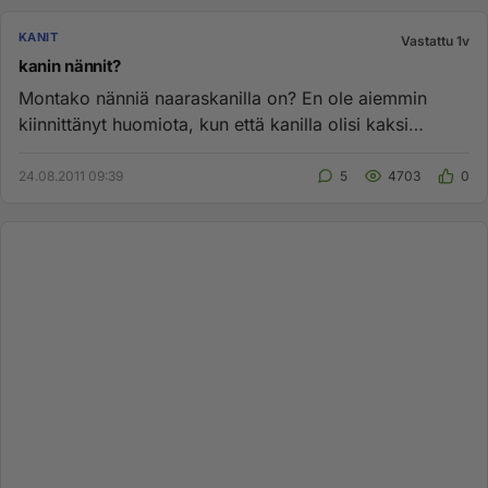
KANIT
Vastattu 1v
kanin nännit?
Montako nänniä naaraskanilla on? En ole aiemmin
kiinnittänyt huomiota, kun että kanilla olisi kaksi
nänniä, turkkia har...
24.08.2011 09:39
5
4703
0