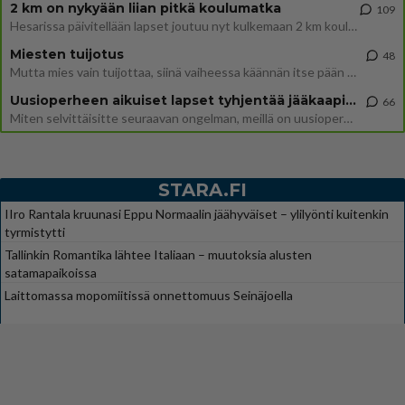
2 km on nykyään liian pitkä koulumatka
109
Hesarissa päivitellään lapset joutuu nyt kulkemaan 2 km kouluun jösses. Ruostefillarilla tuo matka menee vaikka miten äk
Miesten tuijotus
48
Mutta mies vain tuijottaa, siinä vaiheessa käännän itse pään pois. Mikä juttu? Yleensä jos joku tuijottaa tai katsoo, hä
Uusioperheen aikuiset lapset tyhjentää jääkaapin käydessään
66
Miten selvittäisitte seuraavan ongelman, meillä on uusioperhe, minulla teini-ikäiset lapset ja puolisolla aikuiset, jotk
STARA.FI
IIro Rantala kruunasi Eppu Normaalin jäähyväiset – ylilyönti kuitenkin
tyrmistytti
Tallinkin Romantika lähtee Italiaan – muutoksia alusten
satamapaikoissa
Laittomassa mopomiitissä onnettomuus Seinäjoella