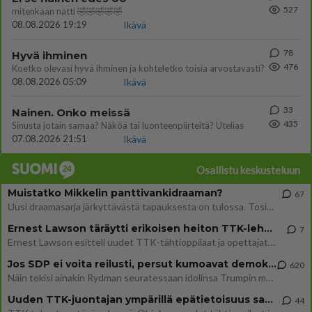
527
mitenkään nätti 🤣🤣🤣🤣🤣
08.08.2026 19:19
Ikävä
78
Hyvä ihminen
476
Koetko olevasi hyvä ihminen ja kohteletko toisia arvostavasti?
08.08.2026 05:09
Ikävä
33
Nainen. Onko meissä
435
Sinusta jotain samaa? Näköä tai luonteenpiirteitä? Utelias
07.08.2026 21:51
Ikävä
Osallistu keskusteluun
Muistatko Mikkelin panttivankidraaman?
67
Uusi draamasarja järkyttävästä tapauksesta on tulossa. Tositapahtumiin perustuva sarja ammentaa vuoden 1986 Mikkelin pan
Ernest Lawson täräytti erikoisen heiton TTK-lehdistötilaisuudessa: " Onko tässä tarkoituksena...?"
7
Ernest Lawson esitteli uudet TTK-tähtioppilaat ja opettajat torstaina 6.8. lehdistölle. Tulevalla kaudella on yksi hausk
Jos SDP ei voita reilusti, persut kumoavat demokratian Suomesta
620
Näin tekisi ainakin Rydman seuratessaan idolinsa Trumpin mallia https://www.is.fi/politiikka/art-2000012187244.html
Uuden TTK-juontajan ympärillä epätietoisuus sakenee - Nyt MTV hämmentää soppaa
44