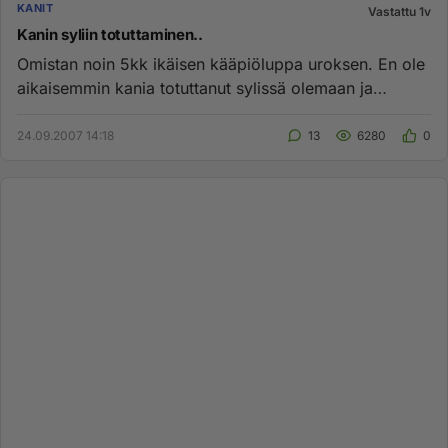
KANIT
Vastattu 1v
Kanin syliin totuttaminen..
Omistan noin 5kk ikäisen kääpiöluppa uroksen. En ole
aikaisemmin kania totuttanut sylissä olemaan ja
mietinkin olisiko s...
24.09.2007 14:18
13
6280
0