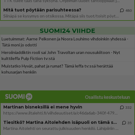
TTK tulee taas tänä syksynä. Ohjelman uudet tähtioppilaat julkistetaan torstaina 6. elokuuta klo 14 alkavassa lehdistö
Mitä tuot pöytään parisuhteessa?
480
Siinäpä se kysymys on otsikossa. Mitäpä siis tuot/toisit pöytään parisuhteessa? Oletko mies vai nainen? Koetko sen mitä
SUOMI24 VIIHDE
Luetuimmat: Aarne Pelkonen ja Noora Louhimo vihdoinkin yhdessä -
Tätä moni jo odotti
Heroiiniaddiktin rooli sai John Travoltan uran nousukiitoon - Nyt
kulttileffa Pulp Fiction tv:stä
Muistatko Hyvät, pahat ja rumat? Tämä leffa tv:ssä herättää
kohusarjan henkiin
Osallistu keskusteluun
Martinan bisneksillä ei mene hyvin
332
https://www.iltalehti.fi/viihdeuutiset/a/c46da6ab-340f-4790-aaa7-0865eed2336 Yrityksen konkurssihakemus on tullut kärä
Tiesitkö? Martina Aitolehden isäpuoli on tämä suosittu laulaja
35
Martina Aitolehti on seurattu julkisuuden henkilö. Lähipiiriin mahtuu muitakin tunnettuja henkilöitä. Tiesitkö, että Ma