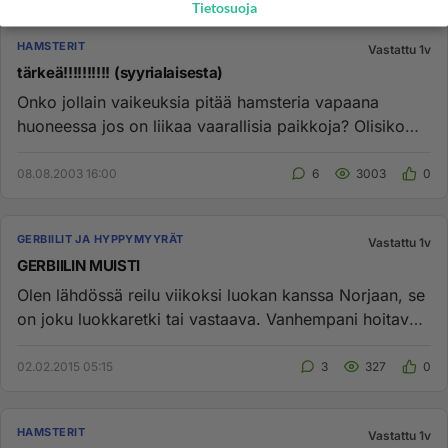
Tietosuoja
HAMSTERIT
Vastattu 1v
tärkeä!!!!!!!!!! (syyrialaisesta)
Onko jollain vaikeuksia pitää hamsteria vapaana
huoneessa jos on liikaa vaarallisia paikkoja? Olisiko
joku tehnyt isosta...
08.08.2003 16:00
6
3003
0
GERBIILIT JA HYPPYMYYRÄT
Vastattu 1v
GERBIILIN MUISTI
Olen lähdössä reilu viikoksi luokan kanssa Norjaan, se
on joku luokkaretki tai vastaava. Vanhempani hoitavat
kolmea gerb...
02.02.2015 05:15
3
327
0
HAMSTERIT
Vastattu 1v