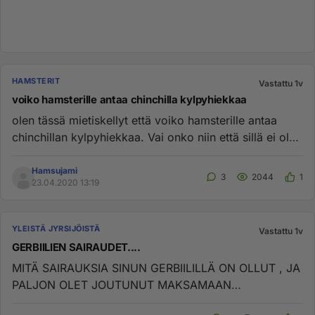
HAMSTERIT
Vastattu 1v
voiko hamsterille antaa chinchilla kylpyhiekkaa
olen tässä mietiskellyt että voiko hamsterille antaa
chinchillan kylpyhiekkaa. Vai onko niin että sillä ei ole
väliä onk...
Hamsujami
3
2044
1
23.04.2020 13:19
YLEISTÄ JYRSIJÖISTÄ
Vastattu 1v
GERBIILIEN SAIRAUDET....
MITÄ SAIRAUKSIA SINUN GERBIILILLÄ ON OLLUT , JA
PALJON OLET JOUTUNUT MAKSAMAAN
ELÄINLÄÄKÄRISSÄ? ONKO GERBIILEILLÄ USEIN ...