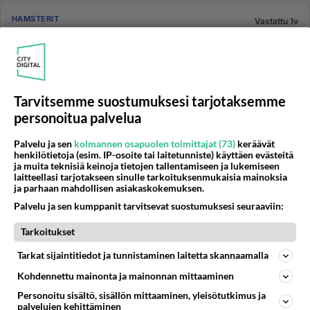
HAMSTERIT
Vastattu 1v
Miten saada hamsteri hereille?
Sain juuri alle viikko sitten kääpiöhamsterin, uroksen.
Se oli kolme päivää terraariossaan ilman että siihen
koskettiin,...
Tarvitsemme suostumuksesi tarjotaksemme
18.08.2008 19:18
23
6102
0
personoitua palvelua
Palvelu ja sen
kolmannen osapuolen toimittajat (73)
keräävät
MARSUT
henkilötietoja (esim. IP-osoite tai laitetunniste) käyttäen evästeitä
Vastattu 1v
ja muita teknisiä keinoja tietojen tallentamiseen ja lukemiseen
Marsut ja allergia
laitteellasi tarjotakseen sinulle tarkoituksenmukaisia mainoksia
ja parhaan mahdollisen asiakaskokemuksen.
Lapsemme haluaisivat ottaa lemmikiksi marsun.
Palvelu ja sen kumppanit tarvitsevat suostumuksesi seuraaviin:
Allergioiden vuoksi asia on jäänyt harkinta-asteelle,
pojallamme on nimitt...
Tarkoitukset
06.03.2004 16:47
31
19041
0
Tarkat sijaintitiedot ja tunnistaminen laitetta skannaamalla
Kohdennettu mainonta ja mainonnan mittaaminen
KANIT
Vastattu 1v
Personoitu sisältö, sisällön mittaaminen, yleisötutkimus ja
Sijaiskoti kanille tarjolla!
palvelujen kehittäminen