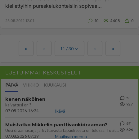
kiellettyihin pureskelukohteisiin sopivaa
"kaninkarkotinta", jotain hajua j...
25.05.2012 12:01
10
4408
0
11
/
30
LUETUIMMAT KESKUSTELUT
PÄIVÄ
VIIKKO
KUUKAUSI
53
kenen näköinen
927
kaivattusi on ?
07.08.2026 16:24
Ikävä
67
Muistatko Mikkelin panttivankidraaman?
696
Uusi draamasarja järkyttävästä tapauksesta on tulossa. Tositapahtumiin perustuva sarja ammentaa vuoden 1986 Mikkelin pan
07.08.2026 07:39
Maailman menoa