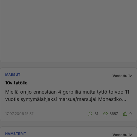
MARSUT
Vastattu 1v
10v tytölle
Miellä on jo ennestään 4 gerbiiliä mutta tyttö toivoo 11
vuotis syntymälahjaksi marsua/marsuja! Monestiko
olisi sopiva v...
17.07.2006 15:37
31
3687
0
HAMSTERIT
Vastattu 1v