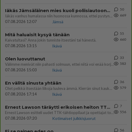
50
Iäkäs Jämsäläinen mies kuoli poliisiautoon matkalla Jyväskylän putkaan
669
Iäkäs vanhus humalassa niin huonossa kunnossa, ettei pystynyt huolehtimaan itsestään niin ainoa apu sillä hetkellä oli
07.08.2026 12:07
Jämsä
55
Mitä haluaisit kysyä tänään
660
Kaivatultasi? Anna jokin tunniste itsestäni tai hänestä.
07.08.2026 13:15
Ikävä
33
Olen luovuttanut
583
Välimme menivät niin pahasti solmuun, ettei niitä voi enää korjata. On aika jatkaa elämässä eteenpäin. Toivon sulle kaik
07.08.2026 15:03
Ikävä
36
En välitä sinusta yhtään
579
Olet pelkkä itsestään liikoja luuleva ämmä. Kierrän sinut kaukaa nyt ja aina. Olit mulle pelkkä lelu vaan.
07.08.2026 17:14
Ikävä
7
Ernest Lawson täräytti erikoisen heiton TTK-lehdistötilaisuudessa: " Onko tässä tarkoituksena...?"
556
Ernest Lawson esitteli uudet TTK-tähtioppilaat ja opettajat torstaina 6.8. lehdistölle. Tulevalla kaudella on yksi hausk
07.08.2026 07:20
Kotimaiset julkkisjuorut
56
Ei se nainen edes oo