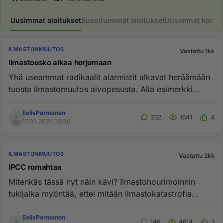
Uusimmat aloitukset
Suosituimmat aloitukset
Uusimmat komme
ILMASTONMUUTOS
Vastattu 1kk
Ilmastousko alkaa horjumaan
Yhä useammat radikaalit alarmistit alkavat heräämään
tuosta ilmastomuutos aivopesusta. Alla esimerkki
heräämisestä. Jatk...
EelisPermanen
232
1641
4
17.05.2026 08:50
ILMASTONMUUTOS
Vastattu 2kk
IPCC romahtaa
Mitenkäs tässä nyt näin kävi? Ilmastohourimoinnin
tukijalka myöntää, ettei mitään ilmastokatastrofia
olekaan. Eikös tääl...
EelisPermanen
146
4614
3