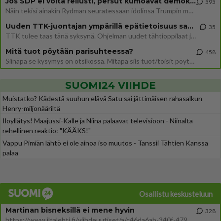
Jos SDP ei voita reilusti, persut kumoavat demokratian Suomesta
595
Näin tekisi ainakin Rydman seuratessaan idolinsa Trumpin mallia https://www.is.fi/politiikka/art-2000012187244.html
Uuden TTK-juontajan ympärillä epätietoisuus sakenee - Nyt MTV hämmentää soppaa
35
TTK tulee taas tänä syksynä. Ohjelman uudet tähtioppilaat julkistetaan torstaina 6. elokuuta klo 14 alkavassa lehdistö
Mitä tuot pöytään parisuhteessa?
458
Siinäpä se kysymys on otsikossa. Mitäpä siis tuot/toisit pöytään parisuhteessa? Oletko mies vai nainen? Koetko sen mitä
SUOMI24 VIIHDE
Muistatko? Kädestä suuhun elävä Satu sai jättimäisen rahasalkun
Henry-miljonääriltä
Iloyllätys! Maajussi-Kalle ja Niina palaavat televisioon - Niinalta
rehellinen reaktio: "KÄÄKS!"
Vappu Pimiän lähtö ei ole ainoa iso muutos - Tanssii Tähtien Kanssa
palaa
Osallistu keskusteluun
Martinan bisneksillä ei mene hyvin
328
https://www.iltalehti.fi/viihdeuutiset/a/c46da6ab-340f-4790-aaa7-0865eed2336 Yrityksen konkurssihakemus on tullut kärä