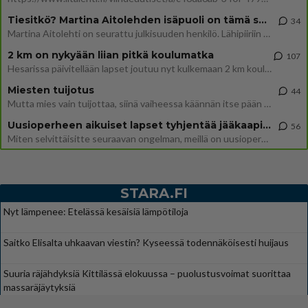
Tiesitkö? Martina Aitolehden isäpuoli on tämä suosittu laulaja
34
Martina Aitolehti on seurattu julkisuuden henkilö. Lähipiiriin mahtuu muitakin tunnettuja henkilöitä. Tiesitkö, että Ma
2 km on nykyään liian pitkä koulumatka
107
Hesarissa päivitellään lapset joutuu nyt kulkemaan 2 km kouluun jösses. Ruostefillarilla tuo matka menee vaikka miten äk
Miesten tuijotus
44
Mutta mies vain tuijottaa, siinä vaiheessa käännän itse pään pois. Mikä juttu? Yleensä jos joku tuijottaa tai katsoo, hä
Uusioperheen aikuiset lapset tyhjentää jääkaapin käydessään
56
Miten selvittäisitte seuraavan ongelman, meillä on uusioperhe, minulla teini-ikäiset lapset ja puolisolla aikuiset, jotk
STARA.FI
Nyt lämpenee: Etelässä kesäisiä lämpötiloja
Saitko Elisalta uhkaavan viestin? Kyseessä todennäköisesti huijaus
Suuria räjähdyksiä Kittilässä elokuussa – puolustusvoimat suorittaa
massaräjäytyksiä