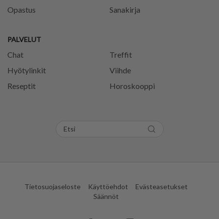
Opastus
Sanakirja
PALVELUT
Chat
Treffit
Hyötylinkit
Viihde
Reseptit
Horoskooppi
Tietosuojaseloste
Käyttöehdot
Evästeasetukset
Säännöt