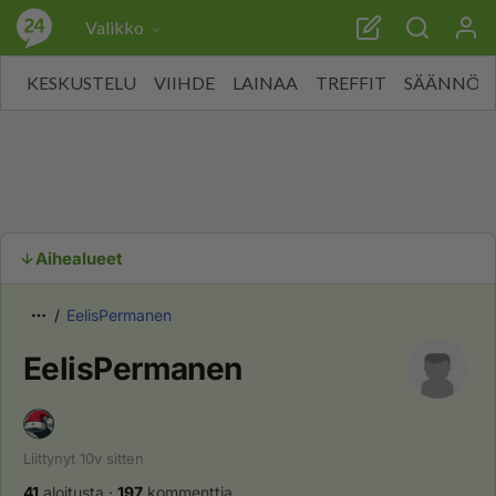
Valikko
KESKUSTELU
VIIHDE
LAINAA
TREFFIT
SÄÄNNÖT
Aihealueet
EelisPermanen
EelisPermanen
Liittynyt
10v
sitten
41
aloitusta
·
197
kommenttia