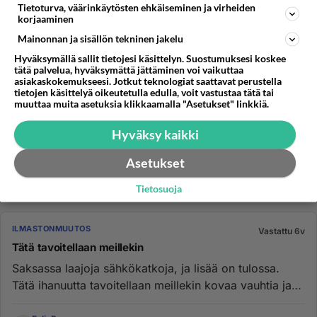
alarmistien toimesta ...
Tietoturva, väärinkäytösten ehkäiseminen ja virheiden
korjaaminen
EelisPermanen
13
179
1
22.04.2020 21:46
Mainonnan ja sisällön tekninen jakelu
Hyväksymällä sallit tietojesi käsittelyn. Suostumuksesi koskee
tätä palvelua, hyväksymättä jättäminen voi vaikuttaa
ILMASTONMUUTOS
asiakaskokemukseesi. Jotkut teknologiat saattavat perustella
Vastattu 6v
tietojen käsittelyä oikeutetulla edulla, voit vastustaa tätä tai
Ilmastovouhotus
muuttaa muita asetuksia klikkaamalla "Asetukset" linkkiä.
Ilmastovouhotus on juuri vastaavaa, kuin nyt luotu
Hyväksy kaikki
koronavirusvouhotus. Kannattaako talous ja monien
elinkeinot tuhota,...
Asetukset
EelisPermanen
16
229
0
14.03.2020 22:45
Tietosuoja
ILMASTONMUUTOS
Vastattu 6v
Tätä tavoitellaan meillekin
Saksassa laajoja sähkökatkoja, ja lisää on tulossa.
Tätä ihanuutta tavoitellaan meillekin kovaa vauhtia ja
vaikka väkisi...