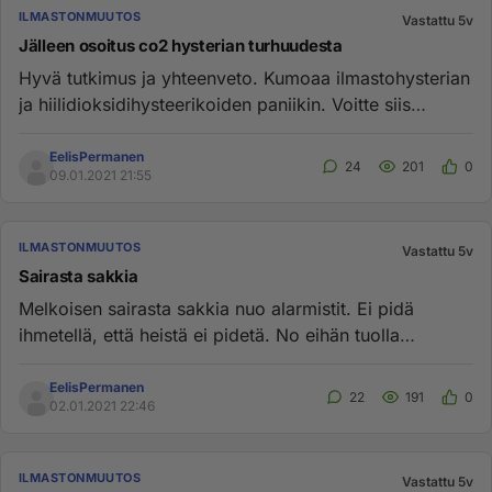
ILMASTONMUUTOS
Vastattu 5v
Jälleen osoitus co2 hysterian turhuudesta
Hyvä tutkimus ja yhteenveto. Kumoaa ilmastohysterian
ja hiilidioksidihysteerikoiden paniikin. Voitte siis
rauhoittua. h...
EelisPermanen
24
201
0
09.01.2021 21:55
ILMASTONMUUTOS
Vastattu 5v
Sairasta sakkia
Melkoisen sairasta sakkia nuo alarmistit. Ei pidä
ihmetellä, että heistä ei pidetä. No eihän tuolla
roskasakilla ole oll...
EelisPermanen
22
191
0
02.01.2021 22:46
ILMASTONMUUTOS
Vastattu 5v