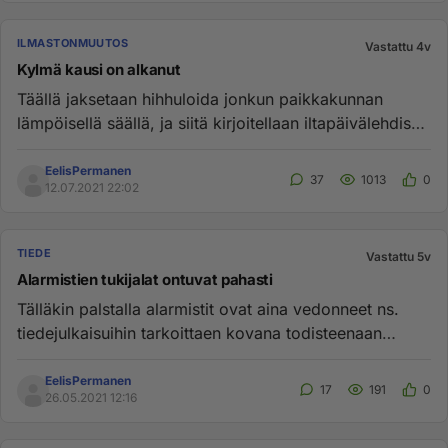
ILMASTONMUUTOS
Vastattu 4v
Kylmä kausi on alkanut
Täällä jaksetaan hihhuloida jonkun paikkakunnan
lämpöisellä säällä, ja siitä kirjoitellaan iltapäivälehdissä
mahti otsik...
EelisPermanen
37
1013
0
12.07.2021 22:02
TIEDE
Vastattu 5v
Alarmistien tukijalat ontuvat pahasti
Tälläkin palstalla alarmistit ovat aina vedonneet ns.
tiedejulkaisuihin tarkoittaen kovana todisteenaan
tiedelehtiä, kut...
EelisPermanen
17
191
0
26.05.2021 12:16