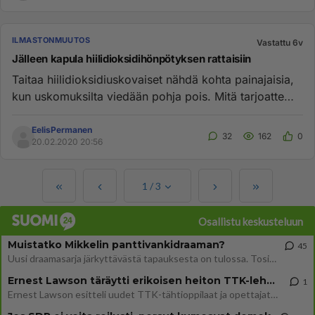
ILMASTONMUUTOS
Vastattu 6v
Jälleen kapula hiilidioksidihönpötyksen rattaisiin
Taitaa hiilidioksidiuskovaiset nähdä kohta painajaisia,
kun uskomuksilta viedään pohja pois. Mitä tarjoatte
tilalle kiih...
EelisPermanen
32
162
0
20.02.2020 20:56
1
/
3
Osallistu keskusteluun
Muistatko Mikkelin panttivankidraaman?
45
Uusi draamasarja järkyttävästä tapauksesta on tulossa. Tositapahtumiin perustuva sarja ammentaa vuoden 1986 Mikkelin pan
Ernest Lawson täräytti erikoisen heiton TTK-lehdistötilaisuudessa: " Onko tässä tarkoituksena...?"
1
Ernest Lawson esitteli uudet TTK-tähtioppilaat ja opettajat torstaina 6.8. lehdistölle. Tulevalla kaudella on yksi hausk