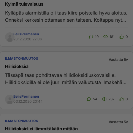
Kylmä tulevaisuus
Kylläpäs alarmistilla oli taas kiire poistella hyvä aloitus.
Onneksi kerkesin ottamaan sen talteen. Koitappa nyt
poistel...
EelisPermanen
19
181
0
23.12.2020 22:06
ILMASTONMUUTOS
Vastattu 5v
Hiilidioksidi
Tässäpä taas pohdittavaa hiilidioksidiuskovaisille.
Hiilidioksidilla ei ole juuri mitään vaikutusta ilmakehän
lämpötilaa...
EelisPermanen
54
237
0
03.12.2020 20:44
ILMASTONMUUTOS
Vastattu 5v
Hiilidioksidi ei lämmitäkään mitään