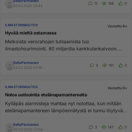
EelisPermanen
11
156
0
29.02.2020 14:44
ILMASTONMUUTOS
Vastattu 6v
Hyvää mieltä ostamassa
Melkoista verorahojen tuhlaamista tuo
ilmastohourimointi. 80 miljardia kankkulankaivoon.
Onko tuossa enää mitään järkeä?...
EelisPermanen
3
161
0
23.02.2020 07:16
ILMASTONMUUTOS
Vastattu 6v
Noloa uutisointia etelänapamantereelta
Kylläpäs alarmisteja mahtaa nyt nolottaa, kun mitään
etelänapamantereen lämpöennätystä ei tunnu löytyvän
mistään mittari...
EelisPermanen
3
147
0
20.02.2020 21:04