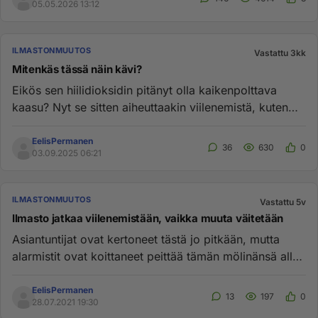
05.05.2026 13:12
ILMASTONMUUTOS
Vastattu 3kk
Mitenkäs tässä näin kävi?
Eikös sen hiilidioksidin pitänyt olla kaikenpolttava
kaasu? Nyt se sitten aiheuttaakin viilenemistä, kuten
teille on jo ...
EelisPermanen
36
630
0
03.09.2025 06:21
ILMASTONMUUTOS
Vastattu 5v
Ilmasto jatkaa viilenemistään, vaikka muuta väitetään
Asiantuntijat ovat kertoneet tästä jo pitkään, mutta
alarmistit ovat koittaneet peittää tämän mölinänsä alle,
mutta turh...
EelisPermanen
13
197
0
28.07.2021 19:30