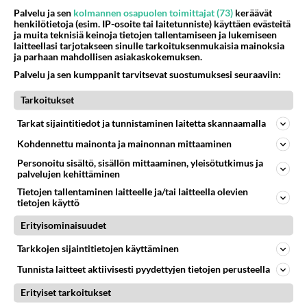
Kannattaa perehtyä tutkimuksiin noitten maskien
Palvelu ja sen
kolmannen osapuolen toimittajat (73)
keräävät
käytöstä. Kangasmas...
henkilötietoja (esim. IP-osoite tai laitetunniste) käyttäen evästeitä
ja muita teknisiä keinoja tietojen tallentamiseen ja lukemiseen
EelisPermanen
laitteellasi tarjotakseen sinulle tarkoituksenmukaisia mainoksia
32
190
0
04.08.2020 08:57
ja parhaan mahdollisen asiakaskokemuksen.
Palvelu ja sen kumppanit tarvitsevat suostumuksesi seuraaviin:
ILMASTONMUUTOS
Vastattu 6v
Tarkoitukset
Tuhon jälkeinen aika
Tarkat sijaintitiedot ja tunnistaminen laitetta skannaamalla
Nyt kun elämme tuhon jälkeistä aikaa, niin voidaanko
Kohdennettu mainonta ja mainonnan mittaaminen
ilmastohömpötys nyt täysin turhana, ja pelkästään
Personoitu sisältö, sisällön mittaaminen, yleisötutkimus ja
tavattomasti resu...
palvelujen kehittäminen
EelisPermanen
21
199
0
Tietojen tallentaminen laitteelle ja/tai laitteella olevien
07.07.2020 22:00
tietojen käyttö
Erityisominaisuudet
ILMASTONMUUTOS
Vastattu 6v
Tarkkojen sijaintitietojen käyttäminen
Vihreää touhua
Tunnista laitteet aktiivisesti pyydettyjen tietojen perusteella
Todella surullista katsottavaa tämä virherhörhöjen
Erityiset tarkoitukset
touhu. Ja täälläkin tätä toimintaa mainostetaan