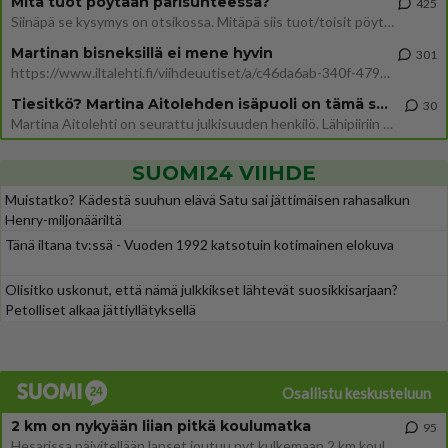
Mitä tuot pöytään parisuhteessa?
425
Siinäpä se kysymys on otsikossa. Mitäpä siis tuot/toisit pöytään parisuhteessa? Oletko mies vai nainen? Koetko sen mitä
Martinan bisneksillä ei mene hyvin
301
https://www.iltalehti.fi/viihdeuutiset/a/c46da6ab-340f-4790-aaa7-0865eed2336 Yrityksen konkurssihakemus on tullut kärä
Tiesitkö? Martina Aitolehden isäpuoli on tämä suosittu laulaja
30
Martina Aitolehti on seurattu julkisuuden henkilö. Lähipiiriin mahtuu muitakin tunnettuja henkilöitä. Tiesitkö, että Ma
SUOMI24 VIIHDE
Muistatko? Kädestä suuhun elävä Satu sai jättimäisen rahasalkun
Henry-miljonääriltä
Tänä iltana tv:ssä - Vuoden 1992 katsotuin kotimainen elokuva
Olisitko uskonut, että nämä julkkikset lähtevät suosikkisarjaan?
Petolliset alkaa jättiyllätyksellä
Osallistu keskusteluun
2 km on nykyään liian pitkä koulumatka
95
Hesarissa päivitellään lapset joutuu nyt kulkemaan 2 km kouluun jösses. Ruostefillarilla tuo matka menee vaikka miten äk