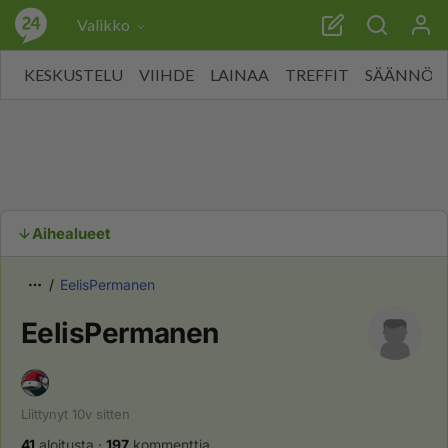
Valikko
KESKUSTELU
VIIHDE
LAINAA
TREFFIT
SÄÄNNÖT
Aihealueet
EelisPermanen
EelisPermanen
Liittynyt
10v
sitten
41
aloitusta
·
197
kommenttia