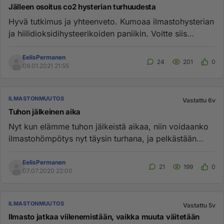
Jälleen osoitus co2 hysterian turhuudesta
Hyvä tutkimus ja yhteenveto. Kumoaa ilmastohysterian
ja hiilidioksidihysteerikoiden paniikin. Voitte siis
rauhoittua. h...
EelisPermanen
24
201
0
09.01.2021 21:55
ILMASTONMUUTOS
Vastattu 6v
Tuhon jälkeinen aika
Nyt kun elämme tuhon jälkeistä aikaa, niin voidaanko
ilmastohömpötys nyt täysin turhana, ja pelkästään
tavattomasti resu...
EelisPermanen
21
199
0
07.07.2020 22:00
ILMASTONMUUTOS
Vastattu 5v
Ilmasto jatkaa viilenemistään, vaikka muuta väitetään