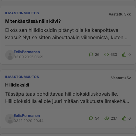
ILMASTONMUUTOS
Vastattu 3kk
Mitenkäs tässä näin kävi?
Eikös sen hiilidioksidin pitänyt olla kaikenpolttava
kaasu? Nyt se sitten aiheuttaakin viilenemistä, kuten
teille on jo ...
EelisPermanen
36
630
0
03.09.2025 06:21
ILMASTONMUUTOS
Vastattu 5v
Hiilidioksidi
Tässäpä taas pohdittavaa hiilidioksidiuskovaisille.
Hiilidioksidilla ei ole juuri mitään vaikutusta ilmakehän
lämpötilaa...
EelisPermanen
54
237
0
03.12.2020 20:44