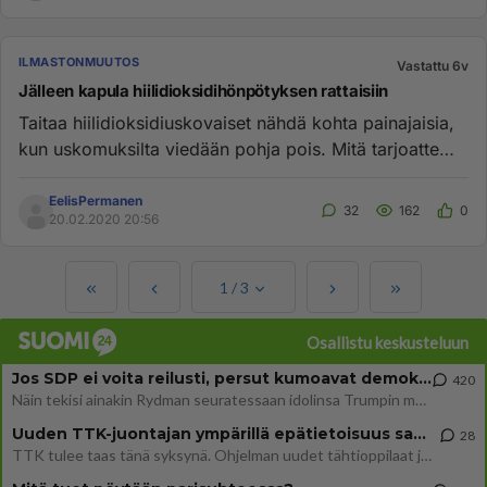
ILMASTONMUUTOS
Vastattu 6v
Jälleen kapula hiilidioksidihönpötyksen rattaisiin
Taitaa hiilidioksidiuskovaiset nähdä kohta painajaisia,
kun uskomuksilta viedään pohja pois. Mitä tarjoatte
tilalle kiih...
EelisPermanen
32
162
0
20.02.2020 20:56
1
/
3
Osallistu keskusteluun
Jos SDP ei voita reilusti, persut kumoavat demokratian Suomesta
420
Näin tekisi ainakin Rydman seuratessaan idolinsa Trumpin mallia https://www.is.fi/politiikka/art-2000012187244.html
Uuden TTK-juontajan ympärillä epätietoisuus sakenee - Nyt MTV hämmentää soppaa
28
TTK tulee taas tänä syksynä. Ohjelman uudet tähtioppilaat julkistetaan torstaina 6. elokuuta klo 14 alkavassa lehdistö