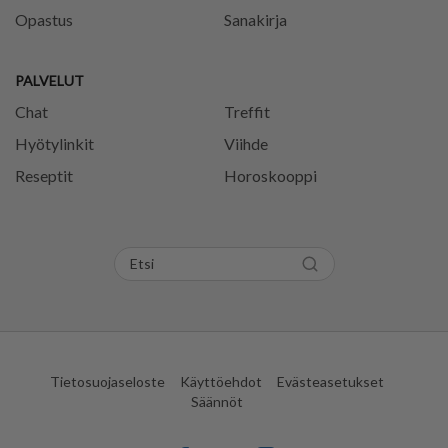
Opastus
Sanakirja
PALVELUT
Chat
Treffit
Hyötylinkit
Viihde
Reseptit
Horoskooppi
Tietosuojaseloste
Käyttöehdot
Evästeasetukset
Säännöt