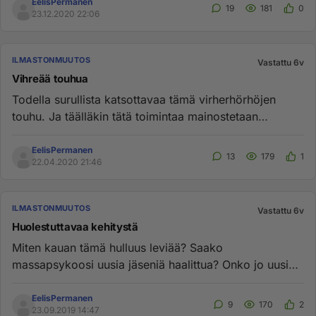
EelisPermanen
19
181
0
23.12.2020 22:06
ILMASTONMUUTOS
Vastattu 6v
Vihreää touhua
Todella surullista katsottavaa tämä virherhörhöjen
touhu. Ja täälläkin tätä toimintaa mainostetaan
alarmistien toimesta ...
EelisPermanen
13
179
1
22.04.2020 21:46
ILMASTONMUUTOS
Vastattu 6v
Huolestuttavaa kehitystä
Miten kauan tämä hulluus leviää? Saako
massapsykoosi uusia jäseniä haalittua? Onko jo uusi
-30 luku menossa, ja kaikki j...
EelisPermanen
9
170
2
23.09.2019 14:47