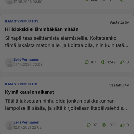
17.05.2026 08:50
ILMASTONMUUTOS
Vastattu 5v
Hiilidioksidi ei lämmitäkään mitään
Siinäpä taas selittämistä alarmisteille. Koitetaanko
tämä lakaista maton alle, ja koittaa olla, niin kuin tätä
ei olisi ...
EelisPermanen
167
1242
0
27.10.2020 20:03
ILMASTONMUUTOS
Vastattu 4v
Kylmä kausi on alkanut
Täällä jaksetaan hihhuloida jonkun paikkakunnan
lämpöisellä säällä, ja siitä kirjoitellaan iltapäivälehdissä
mahti otsik...
EelisPermanen
37
1013
0
12.07.2021 22:02