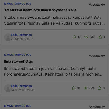
ILMASTONMUUTOS
Vastattu 6v
Totalirismi naamioitu ilmastohysterian alle
Sitäkö ilmastovouhottajat haluavat ja kaipaavat? Setä
Stalinin totalirismia? Siltä se vaikuttaa, kun noita uutisia
lukee...
EelisPermanen
12
232
1
23.09.2019 15:15
ILMASTONMUUTOS
Vastattu 6v
Ilmastovouhotus
Ilmastovouhotus on juuri vastaavaa, kuin nyt luotu
koronavirusvouhotus. Kannattaako talous ja monien
elinkeinot tuhota,...
EelisPermanen
16
229
0
14.03.2020 22:45
ILMASTONMUUTOS
Vastattu 5v