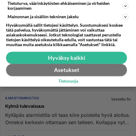
tiedelehtiä, kut...
Tietoturva, väärinkäytösten ehkäiseminen ja virheiden
korjaaminen
EelisPermanen
17
189
0
26.05.2021 12:16
Mainonnan ja sisällön tekninen jakelu
Hyväksymällä sallit tietojesi käsittelyn. Suostumuksesi koskee
tätä palvelua, hyväksymättä jättäminen voi vaikuttaa
TIEDE
asiakaskokemukseesi. Jotkut teknologiat saattavat perustella
Vastattu 6v
tietojen käsittelyä oikeutetulla edulla, voit vastustaa tätä tai
Tällaista on tämä viherhourimointi
muuttaa muita asetuksia klikkaamalla "Asetukset" linkkiä.
Tässä jälleen kerran hyvä esimerkki tuosta puhtaasta ja
Hyväksy kaikki
vihreästä energiasta, jota niin kovasti mainostetaan
ainoana oik...
Asetukset
EelisPermanen
24
182
0
28.01.2020 05:25
Tietosuoja
ILMASTONMUUTOS
Vastattu 5v
Kylmä tulevaisuus
Kylläpäs alarmistilla oli taas kiire poistella hyvä aloitus.
Onneksi kerkesin ottamaan sen talteen. Koitappa nyt
poistel...