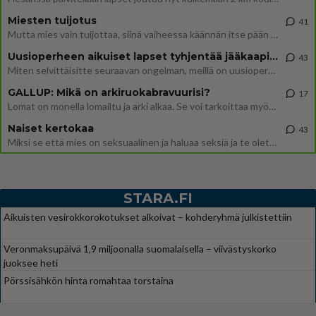
Miesten tuijotus
41
Mutta mies vain tuijottaa, siinä vaiheessa käännän itse pään pois. Mikä juttu? Yleensä jos joku tuijottaa tai katsoo, hä
Uusioperheen aikuiset lapset tyhjentää jääkaapin käydessään
43
Miten selvittäisitte seuraavan ongelman, meillä on uusioperhe, minulla teini-ikäiset lapset ja puolisolla aikuiset, jotk
GALLUP: Mikä on arkiruokabravuurisi?
17
Lomat on monella lomailtu ja arki alkaa. Se voi tarkoittaa myös sitä, että grillailut on grillattu ja palataan arjen ruo
Naiset kertokaa
43
Miksi se että mies on seksuaalinen ja haluaa seksiä ja te olette hänen mielestänne haluttava on vastenmielistä? Mikä sii
STARA.FI
Aikuisten vesirokkorokotukset alkoivat – kohderyhmä julkistettiin
Veronmaksupäivä 1,9 miljoonalla suomalaisella – viivästyskorko
juoksee heti
Pörssisähkön hinta romahtaa torstaina