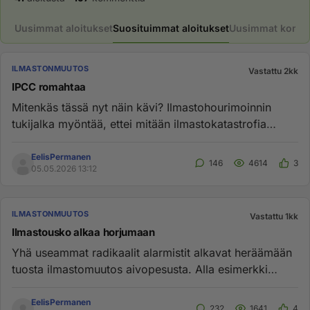
Uusimmat aloitukset
Suosituimmat aloitukset
Uusimmat komme
ILMASTONMUUTOS
Vastattu 2kk
IPCC romahtaa
Mitenkäs tässä nyt näin kävi? Ilmastohourimoinnin
tukijalka myöntää, ettei mitään ilmastokatastrofia
olekaan. Eikös tääl...
EelisPermanen
146
4614
3
05.05.2026 13:12
ILMASTONMUUTOS
Vastattu 1kk
Ilmastousko alkaa horjumaan
Yhä useammat radikaalit alarmistit alkavat heräämään
tuosta ilmastomuutos aivopesusta. Alla esimerkki
heräämisestä. Jatk...
EelisPermanen
232
1641
4