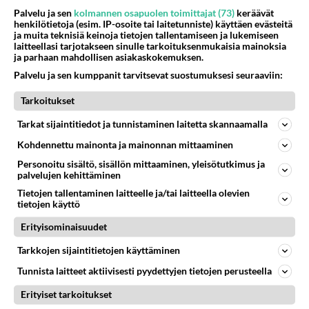
viimeiseen sataan vuoteen. Ainoastaan järjestelmällistä
Palvelu ja sen
kolmannen osapuolen toimittajat (73)
keräävät
tilastojen väärent...
henkilötietoja (esim. IP-osoite tai laitetunniste) käyttäen evästeitä
ja muita teknisiä keinoja tietojen tallentamiseen ja lukemiseen
EelisPermanen
laitteellasi tarjotakseen sinulle tarkoituksenmukaisia mainoksia
39
190
0
15.08.2020 12:32
ja parhaan mahdollisen asiakaskokemuksen.
Palvelu ja sen kumppanit tarvitsevat suostumuksesi seuraaviin:
MAAILMAN MENOA
Vastattu 6v
Tarkoitukset
Turha maskipakko
Tarkat sijaintitiedot ja tunnistaminen laitetta skannaamalla
Kun aloituksia poistellaan, niin koitetaanpa näin.
Kohdennettu mainonta ja mainonnan mittaaminen
Kannattaa perehtyä tutkimuksiin noitten maskien
Personoitu sisältö, sisällön mittaaminen, yleisötutkimus ja
käytöstä. Kangasmas...
palvelujen kehittäminen
EelisPermanen
32
190
0
Tietojen tallentaminen laitteelle ja/tai laitteella olevien
04.08.2020 08:57
tietojen käyttö
Erityisominaisuudet
TIEDE
Vastattu 5v
Tarkkojen sijaintitietojen käyttäminen
Alarmistien tukijalat ontuvat pahasti
Tunnista laitteet aktiivisesti pyydettyjen tietojen perusteella
Tälläkin palstalla alarmistit ovat aina vedonneet ns.
Erityiset tarkoitukset
tiedejulkaisuihin tarkoittaen kovana todisteenaan