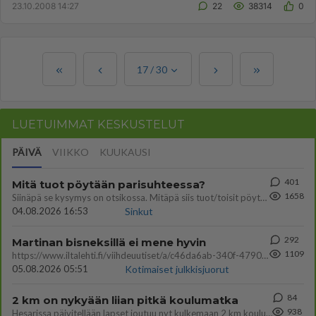
23.10.2008 14:27
22
38314
0
17
/
30
LUETUIMMAT KESKUSTELUT
PÄIVÄ
VIIKKO
KUUKAUSI
401
Mitä tuot pöytään parisuhteessa?
1658
Siinäpä se kysymys on otsikossa. Mitäpä siis tuot/toisit pöytään parisuhteessa? Oletko mies vai nainen? Koetko sen mitä
04.08.2026 16:53
Sinkut
292
Martinan bisneksillä ei mene hyvin
1109
https://www.iltalehti.fi/viihdeuutiset/a/c46da6ab-340f-4790-aaa7-0865eed2336 Yrityksen konkurssihakemus on tullut kärä
05.08.2026 05:51
Kotimaiset julkkisjuorut
84
2 km on nykyään liian pitkä koulumatka
938
Hesarissa päivitellään lapset joutuu nyt kulkemaan 2 km kouluun jösses. Ruostefillarilla tuo matka menee vaikka miten äk