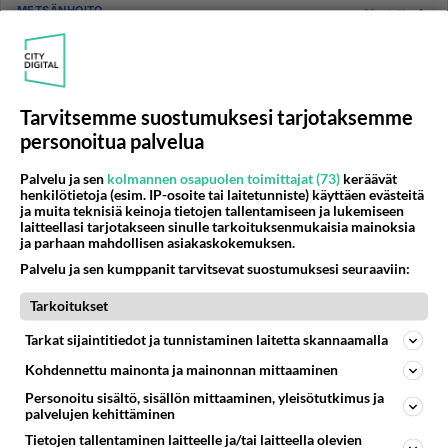
METSÄNHOITO
Vastattu 4v
Avohakkuu - onko sääntöjä...
Hei, kesäpaikkamme ympäriltä, meren rannalta, on
vanha kaunis metsä hakattu alas (motolla). Kaikki
isotkin oksat on jäte...
Tarvitsemme suostumuksesi tarjotaksemme
personoitua palvelua
20.03.2005 15:24
13
3149
0
Palvelu ja sen
kolmannen osapuolen toimittajat (73)
keräävät
henkilötietoja (esim. IP-osoite tai laitetunniste) käyttäen evästeitä
MAATILA JA METSÄ
Vastattu 4v
ja muita teknisiä keinoja tietojen tallentamiseen ja lukemiseen
laitteellasi tarjotakseen sinulle tarkoituksenmukaisia mainoksia
Hallitus suunnittelee puun myyntiveron alennusta?
ja parhaan mahdollisen asiakaskokemuksen.
Nyt ei kannata myydä puuta vaan odotella....
Palvelu ja sen kumppanit tarvitsevat suostumuksesi seuraaviin:
Tarkoitukset
01.04.2022 05:15
13
846
0
Tarkat sijaintitiedot ja tunnistaminen laitetta skannaamalla
Kohdennettu mainonta ja mainonnan mittaaminen
METSÄNHOITO
Vastattu 4v
Kuinka monta
Personoitu sisältö, sisällön mittaaminen, yleisötutkimus ja
palvelujen kehittäminen
kilometriä voi taimia siirtää etelläksi tai
Tietojen tallentaminen laitteelle ja/tai laitteella olevien