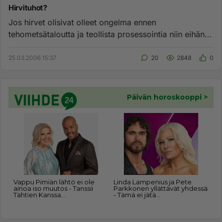
Hirvituhot?
Jos hirvet olisivat olleet ongelma ennen
tehometsätaloutta ja teollista prosessointia niin eihän
meillä pitäisi olla enä...
25.03.2006 15:37
20
2848
0