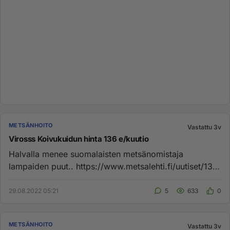
METSÄNHOITO
Vastattu 3v
Virosss Koivukuidun hinta 136 e/kuutio
Halvalla menee suomalaisten metsänomistaja
lampaiden puut.. https://www.metsalehti.fi/uutiset/136-
euroa-koivukuitukuutio...
29.08.2022 05:21
5
633
0
METSÄNHOITO
Vastattu 3v