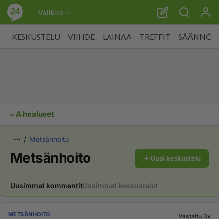
Valikko
KESKUSTELU
VIIHDE
LAINAA
TREFFIT
SÄÄNNÖT
Aihealueet
Metsänhoito
Metsänhoito
Uusi keskustelu
Uusimmat kommentit
Uusimmat keskustelut
METSÄNHOITO
Vastattu 3v