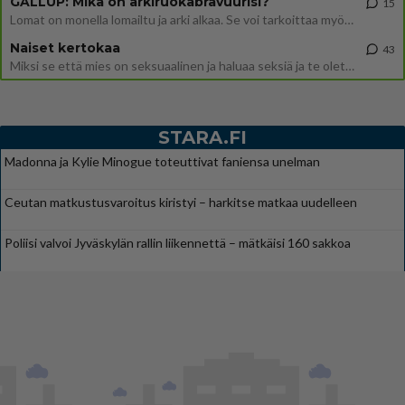
GALLUP: Mikä on arkiruokabravuurisi?
15
Lomat on monella lomailtu ja arki alkaa. Se voi tarkoittaa myös sitä, että grillailut on grillattu ja palataan arjen ruo
Naiset kertokaa
43
Miksi se että mies on seksuaalinen ja haluaa seksiä ja te olette hänen mielestänne haluttava on vastenmielistä? Mikä sii
STARA.FI
Madonna ja Kylie Minogue toteuttivat faniensa unelman
Ceutan matkustusvaroitus kiristyi – harkitse matkaa uudelleen
Poliisi valvoi Jyväskylän rallin liikennettä – mätkäisi 160 sakkoa