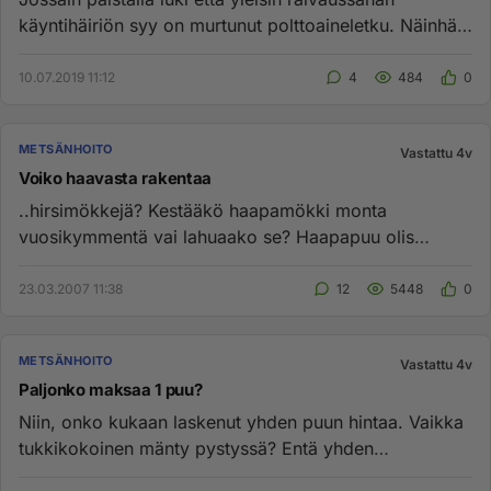
käyntihäiriön syy on murtunut polttoaineletku. Näinhän
se oli sitten mi...
10.07.2019 11:12
4
484
0
METSÄNHOITO
Vastattu 4v
Voiko haavasta rakentaa
..hirsimökkejä? Kestääkö haapamökki monta
vuosikymmentä vai lahuaako se? Haapapuu olis
halpaa puuta rakentaa hirsimökkej...
23.03.2007 11:38
12
5448
0
METSÄNHOITO
Vastattu 4v
Paljonko maksaa 1 puu?
Niin, onko kukaan laskenut yhden puun hintaa. Vaikka
tukkikokoinen mänty pystyssä? Entä yhden
määrämittaisen(vaikka 4 m)...