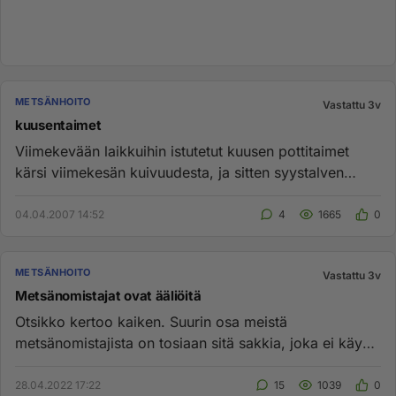
METSÄNHOITO
Vastattu 3v
kuusentaimet
Viimekevään laikkuihin istutetut kuusen pottitaimet
kärsi viimekesän kuivuudesta, ja sitten syystalven
vesisateet ja lum...
04.04.2007 14:52
4
1665
0
METSÄNHOITO
Vastattu 3v
Metsänomistajat ovat ääliöitä
Otsikko kertoo kaiken. Suurin osa meistä
metsänomistajista on tosiaan sitä sakkia, joka ei käy
ihan täysillä. Väitän näi...
28.04.2022 17:22
15
1039
0