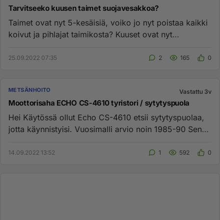
Tarvitseeko kuusen taimet suojavesakkoa?
Taimet ovat nyt 5-kesäisiä, voiko jo nyt poistaa kaikki
koivut ja pihlajat taimikosta? Kuuset ovat nyt
pituudeltaan 0,5-...
25.09.2022 07:35
2
165
0
METSÄNHOITO
Vastattu 3v
Moottorisaha ECHO CS-4610 tyristori / sytytyspuola
Hei Käytössä ollut Echo CS-4610 etsii sytytyspuolaa,
jotta käynnistyisi. Vuosimalli arvio noin 1985-90 Sen
verran vanha...
14.09.2022 13:52
1
592
0