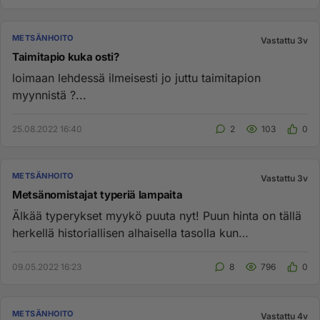
METSÄNHOITO
Vastattu 3v
Taimitapio kuka osti?
loimaan lehdessä ilmeisesti jo juttu taimitapion
myynnistä ?...
25.08.2022 16:40
2
103
0
METSÄNHOITO
Vastattu 3v
Metsänomistajat typeriä lampaita
Älkää typerykset myykö puuta nyt! Puun hinta on tällä
herkellä historiallisen alhaisella tasolla kun
huomioidaan inflaat...
09.05.2022 16:23
8
796
0
METSÄNHOITO
Vastattu 4v