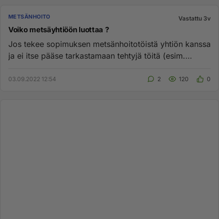
METSÄNHOITO
Vastattu 3v
Voiko metsäyhtiöön luottaa ?
Jos tekee sopimuksen metsänhoitotöistä yhtiön kanssa
ja ei itse pääse tarkastamaan tehtyjä töitä (esim.
raivaukset, istu...
03.09.2022 12:54
2
120
0