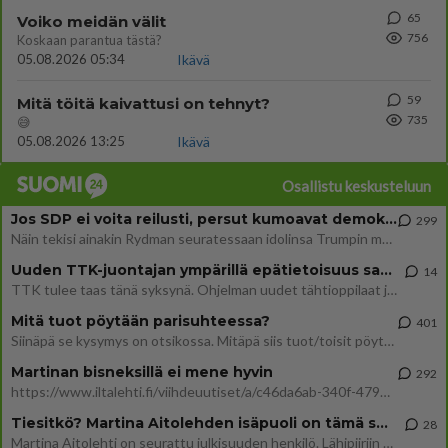
65
Voiko meidän välit
756
Koskaan parantua tästä?
05.08.2026 05:34
Ikävä
59
Mitä töitä kaivattusi on tehnyt?
735
😅
05.08.2026 13:25
Ikävä
Osallistu keskusteluun
Jos SDP ei voita reilusti, persut kumoavat demokratian Suomesta
299
Näin tekisi ainakin Rydman seuratessaan idolinsa Trumpin mallia https://www.is.fi/politiikka/art-2000012187244.html
Uuden TTK-juontajan ympärillä epätietoisuus sakenee - Nyt MTV hämmentää soppaa
14
TTK tulee taas tänä syksynä. Ohjelman uudet tähtioppilaat julkistetaan torstaina 6. elokuuta klo 14 alkavassa lehdistö
Mitä tuot pöytään parisuhteessa?
401
Siinäpä se kysymys on otsikossa. Mitäpä siis tuot/toisit pöytään parisuhteessa? Oletko mies vai nainen? Koetko sen mitä
Martinan bisneksillä ei mene hyvin
292
https://www.iltalehti.fi/viihdeuutiset/a/c46da6ab-340f-4790-aaa7-0865eed2336 Yrityksen konkurssihakemus on tullut kärä
Tiesitkö? Martina Aitolehden isäpuoli on tämä suosittu laulaja
28
Martina Aitolehti on seurattu julkisuuden henkilö. Lähipiiriin mahtuu muitakin tunnettuja henkilöitä. Tiesitkö, että Ma