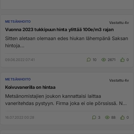
METSÄNHOITO
Vastattu 4v
Vuonna 2023 tukkipuun hinta ylittää 100e/m3 rajan
Sitten aletaan olemaan edes hiukan lähempänä Saksan
hintoja...
09.06.2022 07:41
10
2671
0
METSÄNHOITO
Vastattu 4v
Koivuvanerilla on hintaa
Metsänomistajien joukon kannattaisi laittaa
vaneritehdas pystyyn. Firma joka ei ole pörssissä. Nyt
valuu korkeasta kat...
16.07.2022 00:28
3
88
0