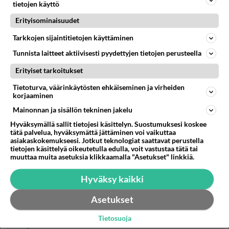
pohjoisemmaksi tahi länsi itä suunnassa...
tietojen käyttö
Erityisominaisuudet
03.05.2022 13:57
3
72
0
Tarkkojen sijaintitietojen käyttäminen
Tunnista laitteet aktiivisesti pyydettyjen tietojen perusteella
Erityiset tarkoitukset
Tietoturva, väärinkäytösten ehkäiseminen ja virheiden
korjaaminen
Mainonnan ja sisällön tekninen jakelu
Hyväksymällä sallit tietojesi käsittelyn. Suostumuksesi koskee
tätä palvelua, hyväksymättä jättäminen voi vaikuttaa
asiakaskokemukseesi. Jotkut teknologiat saattavat perustella
tietojen käsittelyä oikeutetulla edulla, voit vastustaa tätä tai
muuttaa muita asetuksia klikkaamalla "Asetukset" linkkiä.
Hyväksy kaikki
Asetukset
Tietosuoja