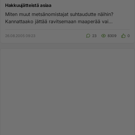
Hakkuujätteistä asiaa
Miten muut metsänomistajat suhtaudutte näihin?
Kannattaako jättää ravitsemaan maaperää vai
korjuuttaa pois? Oletteko saa...
26.08.2005 09:23
23
8309
0