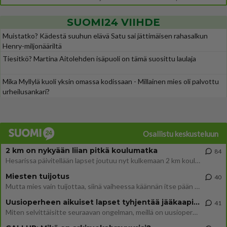
SUOMI24 VIIHDE
Muistatko? Kädestä suuhun elävä Satu sai jättimäisen rahasalkun
Henry-miljonääriltä
Tiesitkö? Martina Aitolehden isäpuoli on tämä suosittu laulaja
Mika Myllylä kuoli yksin omassa kodissaan - Millainen mies oli palvottu
urheilusankari?
Osallistu keskusteluun
2 km on nykyään liian pitkä koulumatka
84
Hesarissa päivitellään lapset joutuu nyt kulkemaan 2 km kouluun jösses. Ruostefillarilla tuo matka menee vaikka miten äk
Miesten tuijotus
40
Mutta mies vain tuijottaa, siinä vaiheessa käännän itse pään pois. Mikä juttu? Yleensä jos joku tuijottaa tai katsoo, hä
Uusioperheen aikuiset lapset tyhjentää jääkaapin käydessään
41
Miten selvittäisitte seuraavan ongelman, meillä on uusioperhe, minulla teini-ikäiset lapset ja puolisolla aikuiset, jotk