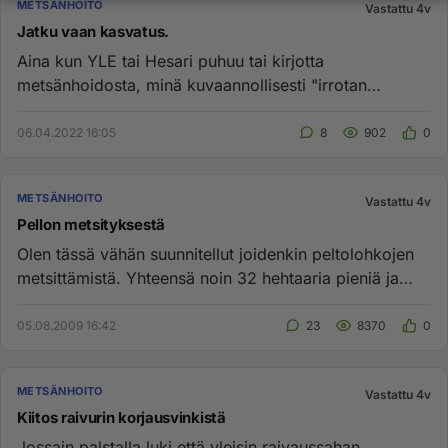
METSÄNHOITO
Vastattu 4v
Jatku vaan kasvatus.
Aina kun YLE tai Hesari puhuu tai kirjotta
metsänhoidosta, minä kuvaannollisesti "irrotan
varmistimen". Taas tuli Ylen t...
06.04.2022 16:05
8
902
0
METSÄNHOITO
Vastattu 4v
Pellon metsityksestä
Olen tässä vähän suunnitellut joidenkin peltolohkojen
metsittämistä. Yhteensä noin 32 hehtaaria pieniä ja
vetisiä lohkoj...
05.08.2009 16:42
23
8370
0
METSÄNHOITO
Vastattu 4v
Kiitos raivurin korjausvinkistä
Jossain palstalla luki että yleisin raivaussahan