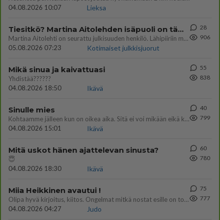
04.08.2026 10:07
Lieksa
28
Tiesitkö? Martina Aitolehden isäpuoli on tämä suosittu laulaja
906
Martina Aitolehti on seurattu julkisuuden henkilö. Lähipiiriin mahtuu muitakin tunnettuja henkilöitä. Tiesitkö, että Ma
05.08.2026 07:23
Kotimaiset julkkisjuorut
55
Mikä sinua ja kaivattuasi
838
Yhdistää??????
04.08.2026 18:50
Ikävä
40
Sinulle mies
799
Kohtaamme jälleen kun on oikea aika. Sitä ei voi mikään eikä kukaan estää <3 <3
04.08.2026 15:01
Ikävä
60
Mitä uskot hänen ajattelevan sinusta?
780
😇
04.08.2026 18:30
Ikävä
75
Miia Heikkinen avautui !
777
Olipa hyvä kirjoitus, kiitos. Ongelmat mitkä nostat esille on todellisia ja tämä ylimielisyys totta ja se näkyy kaikessa
04.08.2026 04:27
Judo