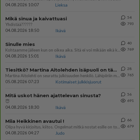
04.08.2026 10:07
Lieksa
54
Mikä sinua ja kaivattuasi
793
Yhdistää??????
04.08.2026 18:50
Ikävä
40
Sinulle mies
769
Kohtaamme jälleen kun on oikea aika. Sitä ei voi mikään eikä kukaan estää <3 <3
04.08.2026 15:01
Ikävä
28
Tiesitkö? Martina Aitolehden isäpuoli on tämä suosittu laulaja
765
Martina Aitolehti on seurattu julkisuuden henkilö. Lähipiiriin mahtuu muitakin tunnettuja henkilöitä. Tiesitkö, että Ma
05.08.2026 07:23
Kotimaiset julkkisjuorut
56
Mitä uskot hänen ajattelevan sinusta?
691
😇
04.08.2026 18:30
Ikävä
66
Miia Heikkinen avautui !
679
Olipa hyvä kirjoitus, kiitos. Ongelmat mitkä nostat esille on todellisia ja tämä ylimielisyys totta ja se näkyy kaikessa
04.08.2026 04:27
Judo