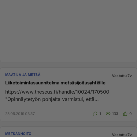
MAATILA JA METSÄ
Vastattu 7v
Liiketoimintasuunnitelma metsäsijoitusyhtiölle
https://www.theseus.fi/handle/10024/170500
"Opinnäytetyön pohjalta varmistui, että
osakesijoittaminen takaa parhaan tuo...
23.05.2019 03:57
1
133
0
METSÄNHOITO
Vastattu 7v