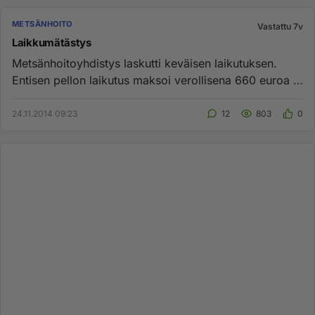
METSÄNHOITO
Vastattu 7v
Laikkumätästys
Metsänhoitoyhdistys laskutti keväisen laikutuksen.
Entisen pellon laikutus maksoi verollisena 660 euroa /
ha. Kuvio raja...
24.11.2014 09:23
12
803
0