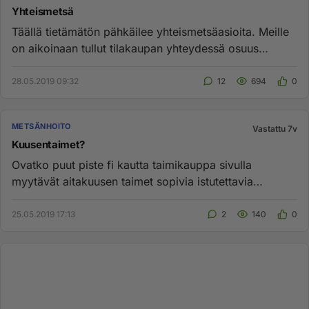
Yhteismetsä
Täällä tietämätön pähkäilee yhteismetsäasioita. Meille
on aikoinaan tullut tilakaupan yhteydessä osuus
yhteismetsästä. T...
28.05.2019 09:32
12
694
0
METSÄNHOITO
Vastattu 7v
Kuusentaimet?
Ovatko puut piste fi kautta taimikauppa sivulla
myytävät aitakuusen taimet sopivia istutettavia
talousmetsään? Vai ovatk...
25.05.2019 17:13
2
140
0