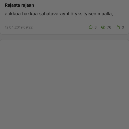
Rajasta rajaan
aukkoa hakkaa sahatavarayhtiö yksityisen maalla,...
12.04.2019 09:22
3
76
0