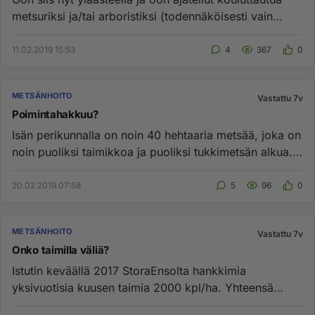
metsuriksi ja/tai arboristiksi (todennäköisesti vain
metsuriksi) ...
11.02.2019 15:53
4
367
0
METSÄNHOITO
Vastattu 7v
Poimintahakkuu?
Isän perikunnalla on noin 40 hehtaaria metsää, joka on
noin puoliksi taimikkoa ja puoliksi tukkimetsän alkua.
Mietin, ...
20.02.2019 07:58
5
96
0
METSÄNHOITO
Vastattu 7v
Onko taimilla väliä?
Istutin keväällä 2017 StoraEnsolta hankkimia
yksivuotisia kuusen taimia 2000 kpl/ha. Yhteensä
6000 kpl. Kesä 2017 oli mä...