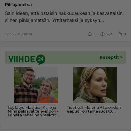
Pihlajametsä
Sain idean, että ostaisin hakkuuaukean ja kasvattaisin
siihen pihlajametsän. Yrttitarhaksi ja syksyn
retkeilykohteeksi. ...
12.05.2019 18:34
1
964
0