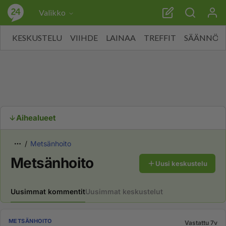
Valikko
KESKUSTELU
VIIHDE
LAINAA
TREFFIT
SÄÄNNÖT
Aihealueet
Metsänhoito
Metsänhoito
Uusi keskustelu
Uusimmat kommentit
Uusimmat keskustelut
METSÄNHOITO
Vastattu 7v