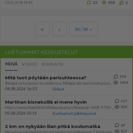
03.10.2018 18:45
23
459
0
30
/
30
LUETUIMMAT KESKUSTELUT
PÄIVÄ
VIIKKO
KUUKAUSI
354
Mitä tuot pöytään parisuhteessa?
1434
Siinäpä se kysymys on otsikossa. Mitäpä siis tuot/toisit pöytään parisuhteessa? Oletko mies vai nainen? Koetko sen mitä
04.08.2026 16:53
Sinkut
217
Martinan bisneksillä ei mene hyvin
850
https://www.iltalehti.fi/viihdeuutiset/a/c46da6ab-340f-4790-aaa7-0865eed2336 Yrityksen konkurssihakemus on tullut kärä
05.08.2026 05:51
Kotimaiset julkkisjuorut
69
2 km on nykyään liian pitkä koulumatka
827
Hesarissa päivitellään lapset joutuu nyt kulkemaan 2 km kouluun jösses. Ruostefillarilla tuo matka menee vaikka miten äk