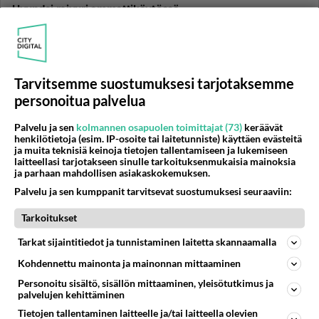
Hyundai raivuri ammattikäytössä
130e Tokmannin tarjouksessa. Riittääköhän potku ja
kestävyys ammattikäytössä jos käyttää sitä vaan
ensiperkauksissa miss...
Tarvitsemme suostumuksesi tarjotaksemme
10.03.2019 07:05
11
185
0
personoitua palvelua
Palvelu ja sen
kolmannen osapuolen toimittajat (73)
keräävät
METSÄNHOITO
Vastattu 7v
henkilötietoja (esim. IP-osoite tai laitetunniste) käyttäen evästeitä
yhteismetsä kiinnostaa
ja muita teknisiä keinoja tietojen tallentamiseen ja lukemiseen
laitteellasi tarjotakseen sinulle tarkoituksenmukaisia mainoksia
onko kellään kokemuksia yhteismetsästä? Liittyminen,
ja parhaan mahdollisen asiakaskokemuksen.
paperisota, tuotto? kaikkea mahdollista asiaan
Palvelu ja sen kumppanit tarvitsevat suostumuksesi seuraaviin:
liittyvää...
Tarkoitukset
10.04.2016 17:36
13
6950
0
Tarkat sijaintitiedot ja tunnistaminen laitetta skannaamalla
Kohdennettu mainonta ja mainonnan mittaaminen
METSÄNHOITO
Vastattu 7v
Tonni taimia päivässä maahan
Personoitu sisältö, sisällön mittaaminen, yleisötutkimus ja
palvelujen kehittäminen
keskiarvona? Istuttaa varmaan vielä ilman hulluna
Tietojen tallentaminen laitteelle ja/tai laitteella olevien