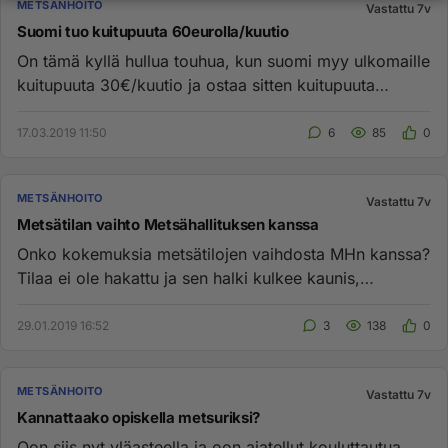
METSÄNHOITO
Vastattu 7v
Suomi tuo kuitupuuta 60eurolla/kuutio
On tämä kyllä hullua touhua, kun suomi myy ulkomaille
kuitupuuta 30€/kuutio ja ostaa sitten kuitupuuta
ulkomailta 60€/ku...
17.03.2019 11:50
6
85
0
METSÄNHOITO
Vastattu 7v
Metsätilan vaihto Metsähallituksen kanssa
Onko kokemuksia metsätilojen vaihdosta MHn kanssa?
Tilaa ei ole hakattu ja sen halki kulkee kaunis,
luontoarvoinen pu...
29.01.2019 16:52
3
138
0
METSÄNHOITO
Vastattu 7v
Kannattaako opiskella metsuriksi?
Oon siis nyt yläasteella ja oon ajatellut kouluttautua