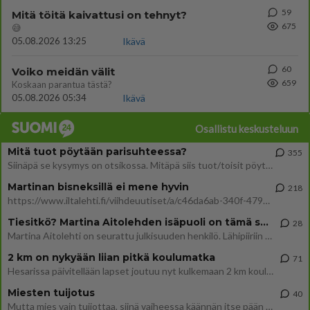
59
Mitä töitä kaivattusi on tehnyt?
675
😅
05.08.2026 13:25
Ikävä
60
Voiko meidän välit
659
Koskaan parantua tästä?
05.08.2026 05:34
Ikävä
Osallistu keskusteluun
Mitä tuot pöytään parisuhteessa?
355
Siinäpä se kysymys on otsikossa. Mitäpä siis tuot/toisit pöytään parisuhteessa? Oletko mies vai nainen? Koetko sen mitä
Martinan bisneksillä ei mene hyvin
218
https://www.iltalehti.fi/viihdeuutiset/a/c46da6ab-340f-4790-aaa7-0865eed2336 Yrityksen konkurssihakemus on tullut kärä
Tiesitkö? Martina Aitolehden isäpuoli on tämä suosittu laulaja
28
Martina Aitolehti on seurattu julkisuuden henkilö. Lähipiiriin mahtuu muitakin tunnettuja henkilöitä. Tiesitkö, että Ma
2 km on nykyään liian pitkä koulumatka
71
Hesarissa päivitellään lapset joutuu nyt kulkemaan 2 km kouluun jösses. Ruostefillarilla tuo matka menee vaikka miten äk
Miesten tuijotus
40
Mutta mies vain tuijottaa, siinä vaiheessa käännän itse pään pois. Mikä juttu? Yleensä jos joku tuijottaa tai katsoo, hä