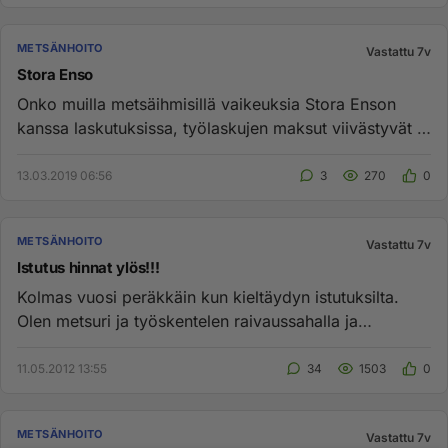
METSÄNHOITO
Vastattu 7v
Stora Enso
Onko muilla metsäihmisillä vaikeuksia Stora Enson
kanssa laskutuksissa, työlaskujen maksut viivästyvät ja
kuulemma katoa...
13.03.2019 06:56
3
270
0
METSÄNHOITO
Vastattu 7v
Istutus hinnat ylös!!!
Kolmas vuosi peräkkäin kun kieltäydyn istutuksilta.
Olen metsuri ja työskentelen raivaussahalla ja
moottorisahalla jatku...
11.05.2012 13:55
34
1503
0
METSÄNHOITO
Vastattu 7v