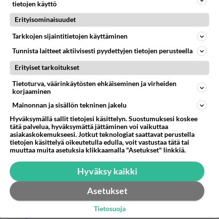
repiytymättä. Kivikoissa hitaammin tietysti,mutta
tietojen käyttö
vastaavasti multamaa...
Erityisominaisuudet
18.03.2019 13:15
4
74
0
Tarkkojen sijaintitietojen käyttäminen
Tunnista laitteet aktiivisesti pyydettyjen tietojen perusteella
Erityiset tarkoitukset
Tietoturva, väärinkäytösten ehkäiseminen ja virheiden
korjaaminen
Mainonnan ja sisällön tekninen jakelu
Hyväksymällä sallit tietojesi käsittelyn. Suostumuksesi koskee
tätä palvelua, hyväksymättä jättäminen voi vaikuttaa
asiakaskokemukseesi. Jotkut teknologiat saattavat perustella
tietojen käsittelyä oikeutetulla edulla, voit vastustaa tätä tai
muuttaa muita asetuksia klikkaamalla "Asetukset" linkkiä.
Hyväksy kaikki
Asetukset
Tietosuoja