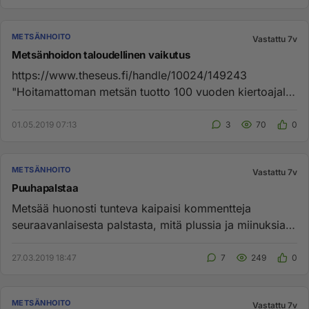
METSÄNHOITO
Vastattu 7v
Metsänhoidon taloudellinen vaikutus
https://www.theseus.fi/handle/10024/149243
"Hoitamattoman metsän tuotto 100 vuoden kiertoajalla
on noin 150 m2/ha. Vast...
01.05.2019 07:13
3
70
0
METSÄNHOITO
Vastattu 7v
Puuhapalstaa
Metsää huonosti tunteva kaipaisi kommentteja
seuraavanlaisesta palstasta, mitä plussia ja miinuksia?
Tuotto ei ole ensis...
27.03.2019 18:47
7
249
0
METSÄNHOITO
Vastattu 7v