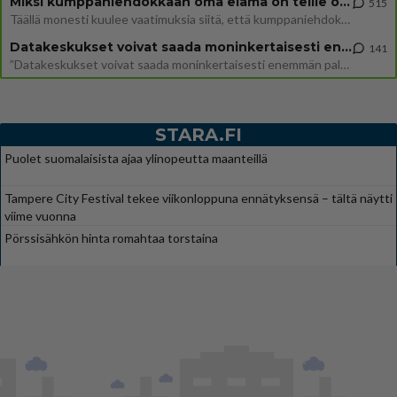
Miksi kumppaniehdokkaan oma elämä on teille ongelma?
515
Täällä monesti kuulee vaatimuksia siitä, että kumppaniehdokkaalla ei saisi olla lemmikkejä, lapsia, kavereita, eksiä, su
Datakeskukset voivat saada moninkertaisesti enemmän palautuksia kuin mitä ne maksavat veroja
141
”Datakeskukset voivat saada moninkertaisesti enemmän palautuksia kuin mitä ne maksavat veroja”, sanoo professori Jussi K
STARA.FI
Puolet suomalaisista ajaa ylinopeutta maanteillä
Tampere City Festival tekee viikonloppuna ennätyksensä – tältä näytti
viime vuonna
Pörssisähkön hinta romahtaa torstaina