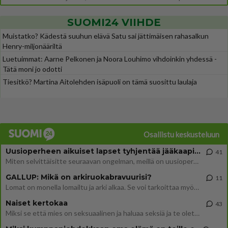
SUOMI24 VIIHDE
Muistatko? Kädestä suuhun elävä Satu sai jättimäisen rahasalkun
Henry-miljonääriltä
Luetuimmat: Aarne Pelkonen ja Noora Louhimo vihdoinkin yhdessä -
Tätä moni jo odotti
Tiesitkö? Martina Aitolehden isäpuoli on tämä suosittu laulaja
Osallistu keskusteluun
Uusioperheen aikuiset lapset tyhjentää jääkaapin käydessään
41
Miten selvittäisitte seuraavan ongelman, meillä on uusioperhe, minulla teini-ikäiset lapset ja puolisolla aikuiset, jotk
GALLUP: Mikä on arkiruokabravuurisi?
11
Lomat on monella lomailtu ja arki alkaa. Se voi tarkoittaa myös sitä, että grillailut on grillattu ja palataan arjen ruo
Naiset kertokaa
43
Miksi se että mies on seksuaalinen ja haluaa seksiä ja te olette hänen mielestänne haluttava on vastenmielistä? Mikä sii