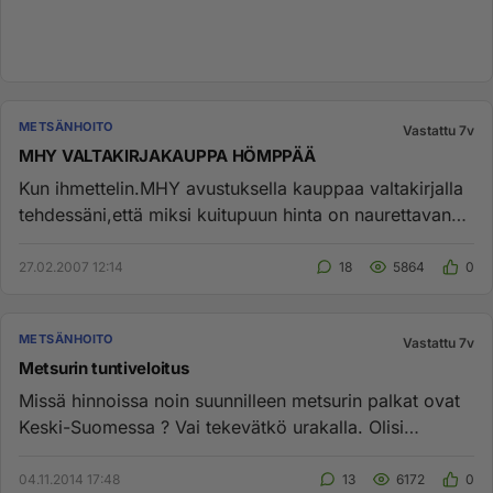
METSÄNHOITO
Vastattu 7v
MHY VALTAKIRJAKAUPPA HÖMPPÄÄ
Kun ihmettelin.MHY avustuksella kauppaa valtakirjalla
tehdessäni,että miksi kuitupuun hinta on naurettavan
alhainen.Minu...
27.02.2007 12:14
18
5864
0
METSÄNHOITO
Vastattu 7v
Metsurin tuntiveloitus
Missä hinnoissa noin suunnilleen metsurin palkat ovat
Keski-Suomessa ? Vai tekevätkö urakalla. Olisi
kaadettava koivuja ...
04.11.2014 17:48
13
6172
0