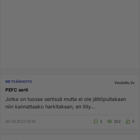
METSÄNHOITO
Vastattu 2v
PEFC serti
Jotka on tuossa sertissä mutta ei ole jättöpuitakaan
niin kannattaako harkitakaan, en liity...
30.08.2023 19:30
2
202
0