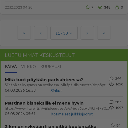
22.12.2023 04:26
7
348
0
11
/
30
LUETUIMMAT KESKUSTELUT
PÄIVÄ
VIIKKO
KUUKAUSI
399
Mitä tuot pöytään parisuhteessa?
1650
Siinäpä se kysymys on otsikossa. Mitäpä siis tuot/toisit pöytään parisuhteessa? Oletko mies vai nainen? Koetko sen mitä
04.08.2026 16:53
Sinkut
287
Martinan bisneksillä ei mene hyvin
1097
https://www.iltalehti.fi/viihdeuutiset/a/c46da6ab-340f-4790-aaa7-0865eed2336 Yrityksen konkurssihakemus on tullut kärä
05.08.2026 05:51
Kotimaiset julkkisjuorut
84
2 km on nykyään liian pitkä koulumatka