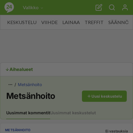
Valikko
KESKUSTELU
VIIHDE
LAINAA
TREFFIT
SÄÄNNÖT
Aihealueet
Metsänhoito
Metsänhoito
Uusi keskustelu
Uusimmat kommentit
Uusimmat keskustelut
METSÄNHOITO
Ei vastauksia