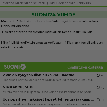
Martina Aitolehti on seurattu julkisuuden henkilö. Lähipiiriin mahtuu muitakin tunnettuja henkilöitä. Tiesitkö, että Ma
SUOMI24 VIIHDE
Muistatko? Kädestä suuhun elävä Satu sai jättimäisen rahasalkun
Henry-miljonääriltä
Tiesitkö? Martina Aitolehden isäpuoli on tämä suosittu laulaja
Mika Myllylä kuoli yksin omassa kodissaan - Millainen mies oli palvottu
urheilusankari?
Osallistu keskusteluun
2 km on nykyään liian pitkä koulumatka
84
Hesarissa päivitellään lapset joutuu nyt kulkemaan 2 km kouluun jösses. Ruostefillarilla tuo matka menee vaikka miten äk
Miesten tuijotus
40
Mutta mies vain tuijottaa, siinä vaiheessa käännän itse pään pois. Mikä juttu? Yleensä jos joku tuijottaa tai katsoo, hä
Uusioperheen aikuiset lapset tyhjentää jääkaapin käydessään
41
Miten selvittäisitte seuraavan ongelman, meillä on uusioperhe, minulla teini-ikäiset lapset ja puolisolla aikuiset, jotk