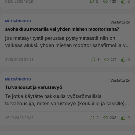
01.10.2023 19:29
5
430
0
METSÄNHOITO
Vastattu 2v
avohakkuu motarilla vai yhden miehen moottorisaha?
jos metsäyritystä perustaa pystymetsästä niin on
vaikeaa aluksi. yhden miehen moottorisahafirmoilla voi
edelleen tienata...
21.10.2023 07:23
3
271
0
METSÄNHOITO
Vastattu 2v
Turvahousut ja varustevyö
Te jotka käytätte hakkuulla vyötärömallisia
turvahousuja, miten varustevyö (koukuille ja saksille)
istuu housujen kanssa...
26.10.2023 20:15
2
208
0