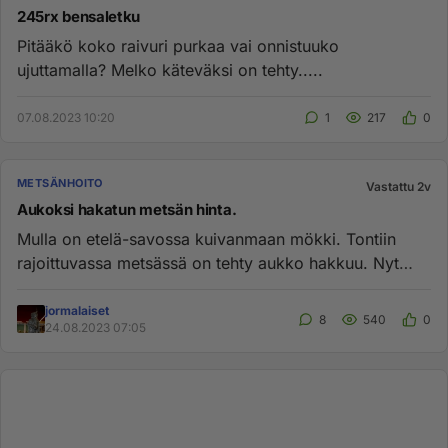
245rx bensaletku
Pitääkö koko raivuri purkaa vai onnistuuko
ujuttamalla? Melko käteväksi on tehty.....
07.08.2023 10:20
1
217
0
METSÄNHOITO
Vastattu 2v
Aukoksi hakatun metsän hinta.
Mulla on etelä-savossa kuivanmaan mökki. Tontiin
rajoittuvassa metsässä on tehty aukko hakkuu. Nyt
voisin ostaa tonttii...
jormalaiset
8
540
0
24.08.2023 07:05