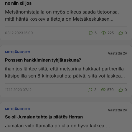
no niin oli jos
Metsänomistajalla on myös oikeus saada tietoonsa,
mitä häntä koskevia tietoja on Metsäkeskuksen
metsätietojärjestelmässä...
03.12.2023 16:09
5
225
0
METSÄNHOITO
Vastattu 2v
Ponssen hankkiminen tyhjätaskuna?
ihan jos lähtee siitä, että metsurina hakkaat partnerilla
käsipelillä sen 8 kiintokuutiota päivä. siitä voi laskea
että ...
17.12.2023 07:12
3
570
0
METSÄNHOITO
Vastattu 2v
Se oli Jumalan tahto ja päätös Herran
Jumalan viitoittamalla polulla on hyvä kulkea....