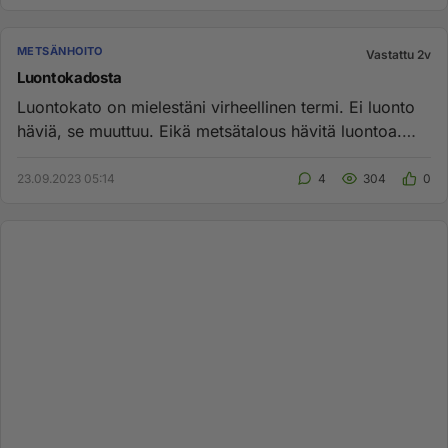
METSÄNHOITO
Vastattu 2v
Luontokadosta
Luontokato on mielestäni virheellinen termi. Ei luonto
häviä, se muuttuu. Eikä metsätalous hävitä luontoa.
Ihmisen toimi...
23.09.2023 05:14
4
304
0