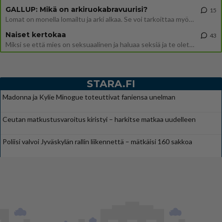
GALLUP: Mikä on arkiruokabravuurisi?
15
Lomat on monella lomailtu ja arki alkaa. Se voi tarkoittaa myös sitä, että grillailut on grillattu ja palataan arjen ruo
Naiset kertokaa
43
Miksi se että mies on seksuaalinen ja haluaa seksiä ja te olette hänen mielestänne haluttava on vastenmielistä? Mikä sii
STARA.FI
Madonna ja Kylie Minogue toteuttivat faniensa unelman
Ceutan matkustusvaroitus kiristyi – harkitse matkaa uudelleen
Poliisi valvoi Jyväskylän rallin liikennettä – mätkäisi 160 sakkoa