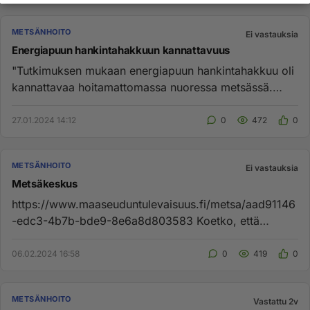
METSÄNHOITO
Ei vastauksia
Energiapuun hankintahakkuun kannattavuus
"Tutkimuksen mukaan energiapuun hankintahakkuu oli
kannattavaa hoitamattomassa nuoressa metsässä.
Kaikkien kulujen ja tu...
27.01.2024 14:12
0
472
0
METSÄNHOITO
Ei vastauksia
Metsäkeskus
https://www.maaseuduntulevaisuus.fi/metsa/aad91146
-edc3-4b7b-bde9-8e6a8d803583 Koetko, että
metsäkeskuksesta on sinulle...
06.02.2024 16:58
0
419
0
METSÄNHOITO
Vastattu 2v