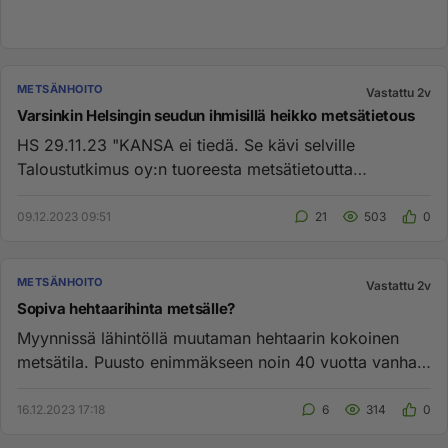
METSÄNHOITO
Vastattu 2v
Varsinkin Helsingin seudun ihmisillä heikko metsätietous
HS 29.11.23 "KANSA ei tiedä. Se kävi selville
Taloustutkimus oy:n tuoreesta metsätietoutta
selvittävästä tutkimuksesta....
09.12.2023 09:51
21
503
0
METSÄNHOITO
Vastattu 2v
Sopiva hehtaarihinta metsälle?
Myynnissä lähintöllä muutaman hehtaarin kokoinen
metsätila. Puusto enimmäkseen noin 40 vuotta vanhaa
kuusikkoa, jonkin ...
16.12.2023 17:18
6
314
0