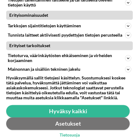
Tietojen tallentaminen laitteelle ja/tai laitteella olevien
tietojen käyttö
Demarien Eveliina Eerontytär Heinäluoman mielestä
luontohaitalle pitää asettaa hinta. Helsinkiläinen demari
Erityisominaisuudet
ehdottaa 500...
Tarkkojen sijaintitietojen käyttäminen
06.02.2024 19:30
7
331
0
Tunnista laitteet aktiivisesti pyydettyjen tietojen perusteella
Erityiset tarkoitukset
Tietoturva, väärinkäytösten ehkäiseminen ja virheiden
korjaaminen
Mainonnan ja sisällön tekninen jakelu
Hyväksymällä sallit tietojesi käsittelyn. Suostumuksesi koskee
tätä palvelua, hyväksymättä jättäminen voi vaikuttaa
asiakaskokemukseesi. Jotkut teknologiat saattavat perustella
tietojen käsittelyä oikeutetulla edulla, voit vastustaa tätä tai
muuttaa muita asetuksia klikkaamalla "Asetukset" linkkiä.
Hyväksy kaikki
Asetukset
Tietosuoja