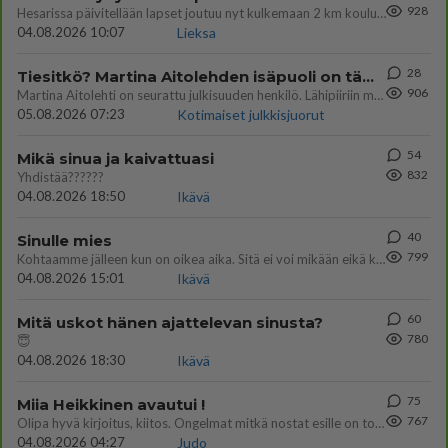
928
Hesarissa päivitellään lapset joutuu nyt kulkemaan 2 km kouluun jösses. Ruostefillarilla tuo matka menee vaikka miten äk
04.08.2026 10:07
Lieksa
28
Tiesitkö? Martina Aitolehden isäpuoli on tämä suosittu laulaja
906
Martina Aitolehti on seurattu julkisuuden henkilö. Lähipiiriin mahtuu muitakin tunnettuja henkilöitä. Tiesitkö, että Ma
05.08.2026 07:23
Kotimaiset julkkisjuorut
54
Mikä sinua ja kaivattuasi
832
Yhdistää??????
04.08.2026 18:50
Ikävä
40
Sinulle mies
799
Kohtaamme jälleen kun on oikea aika. Sitä ei voi mikään eikä kukaan estää <3 <3
04.08.2026 15:01
Ikävä
60
Mitä uskot hänen ajattelevan sinusta?
780
😇
04.08.2026 18:30
Ikävä
75
Miia Heikkinen avautui !
767
Olipa hyvä kirjoitus, kiitos. Ongelmat mitkä nostat esille on todellisia ja tämä ylimielisyys totta ja se näkyy kaikessa
04.08.2026 04:27
Judo