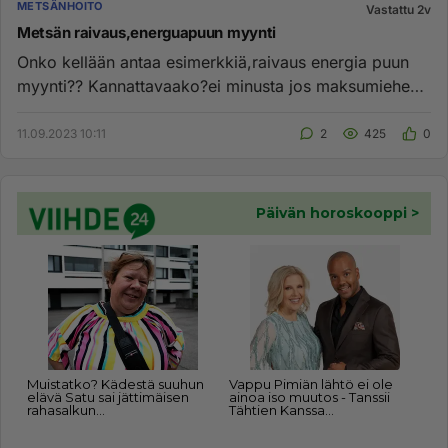
METSÄNHOITO
Vastattu 2v
Metsän raivaus,energuapuun myynti
Onko kellään antaa esimerkkiä,raivaus energia puun
myynti?? Kannattavaako?ei minusta jos maksumieheksi
ihan joutuu.Toki ...
11.09.2023 10:11
2
425
0