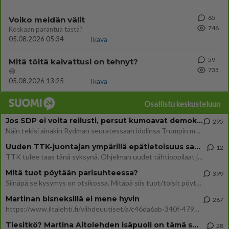
65
Voiko meidän välit
746
Koskaan parantua tästä?
05.08.2026 05:34
Ikävä
59
Mitä töitä kaivattusi on tehnyt?
735
😅
05.08.2026 13:25
Ikävä
Osallistu keskusteluun
Jos SDP ei voita reilusti, persut kumoavat demokratian Suomesta
295
Näin tekisi ainakin Rydman seuratessaan idolinsa Trumpin mallia https://www.is.fi/politiikka/art-2000012187244.html
Uuden TTK-juontajan ympärillä epätietoisuus sakenee - Nyt MTV hämmentää soppaa
12
TTK tulee taas tänä syksynä. Ohjelman uudet tähtioppilaat julkistetaan torstaina 6. elokuuta klo 14 alkavassa lehdistö
Mitä tuot pöytään parisuhteessa?
399
Siinäpä se kysymys on otsikossa. Mitäpä siis tuot/toisit pöytään parisuhteessa? Oletko mies vai nainen? Koetko sen mitä
Martinan bisneksillä ei mene hyvin
287
https://www.iltalehti.fi/viihdeuutiset/a/c46da6ab-340f-4790-aaa7-0865eed2336 Yrityksen konkurssihakemus on tullut kärä
Tiesitkö? Martina Aitolehden isäpuoli on tämä suosittu laulaja
28