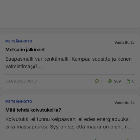
METSÄNHOITO
Vastattu 2v
Metsurin jalkineet
Saapasmalli vai kenkämalli. Kumpaa suositte ja kenen
valmistima@?...
30.09.2023 09:53
1
289
0
METSÄNHOITO
Vastattu 2v
Mitä tehdä koivutukeilla?
Koivutukki ei tunnu kelpaavan, ei edes energiapuuksi
eikä massapuuksi. Syy on se, että määrä on pieni, n.
50 kiintokuuti...