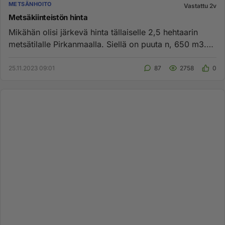
METSÄNHOITO
Vastattu 2v
Metsäkiinteistön hinta
Mikähän olisi järkevä hinta tällaiselle 2,5 hehtaarin
metsätilalle Pirkanmaalla. Siellä on puuta n, 650 m3.
Kuusta 60%,...
25.11.2023 09:01
87
2758
0