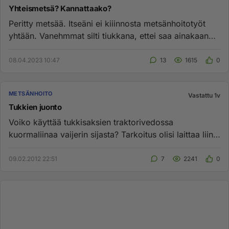
Yhteismetsä? Kannattaako?
Peritty metsää. Itseäni ei kiiinnosta metsänhoitotyöt
yhtään. Vanehmmat silti tiukkana, ettei saa ainakaan
myydä pois :(...
08.04.2023 10:47
13
1615
0
METSÄNHOITO
Vastattu 1v
Tukkien juonto
Voiko käyttää tukkisaksien traktorivedossa
kuormaliinaa vaijerin sijasta? Tarkoitus olisi laittaa liina
traktorin vetoko...
09.02.2012 22:51
7
2241
0