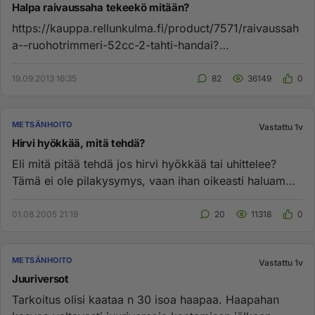
Halpa raivaussaha tekeekö mitään?
https://kauppa.rellunkulma.fi/product/7571/raivaussah
a--ruohotrimmeri-52cc-2-tahti-handai?
gclid=CNfFiobw17kCFeR4cAodLCwA...
19.09.2013 16:35
82
36149
0
METSÄNHOITO
Vastattu 1v
Hirvi hyökkää, mitä tehdä?
Eli mitä pitää tehdä jos hirvi hyökkää tai uhittelee?
Tämä ei ole pilakysymys, vaan ihan oikeasti haluamme
tietää! Varsi...
01.08.2005 21:19
20
11318
0
METSÄNHOITO
Vastattu 1v
Juuriversot
Tarkoitus olisi kaataa n 30 isoa haapaa. Haapahan