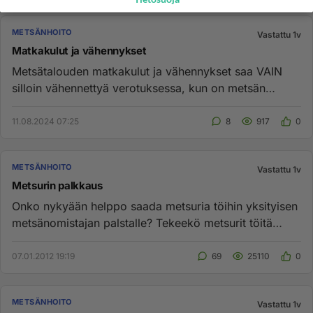
METSÄNHOITO
Vastattu 1v
Matkakulut ja vähennykset
Metsätalouden matkakulut ja vähennykset saa VAIN
silloin vähennettyä verotuksessa, kun on metsän
myyntiä tai vastaavaa t...
11.08.2024 07:25
8
917
0
METSÄNHOITO
Vastattu 1v
Metsurin palkkaus
Onko nykyään helppo saada metsuria töihin yksityisen
metsänomistajan palstalle? Tekeekö metsurit töitä
urakka / mottihin...
07.01.2012 19:19
69
25110
0
METSÄNHOITO
Vastattu 1v