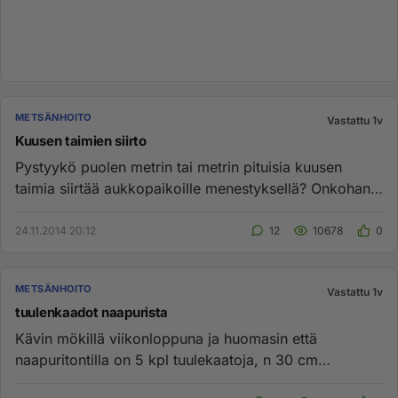
METSÄNHOITO
Vastattu 1v
Kuusen taimien siirto
Pystyykö puolen metrin tai metrin pituisia kuusen
taimia siirtää aukkopaikoille menestyksellä? Onkohan
juuret ehtinyt ka...
24.11.2014 20:12
12
10678
0
METSÄNHOITO
Vastattu 1v
tuulenkaadot naapurista
Kävin mökillä viikonloppuna ja huomasin että
naapuritontilla on 5 kpl tuulekaatoja, n 30 cm
läpimittaisia kuusia muutama...