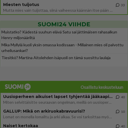
Miesten tuijotus
33
Mutta mies vain tuijottaa, siinä vaiheessa käännän itse pään pois. Mikä juttu? Yleensä jos joku tuijottaa tai katsoo, hä
SUOMI24 VIIHDE
Muistatko? Kädestä suuhun elävä Satu sai jättimäisen rahasalkun
Henry-miljonääriltä
Mika Myllylä kuoli yksin omassa kodissaan - Millainen mies oli palvottu
urheilusankari?
Tiesitkö? Martina Aitolehden isäpuoli on tämä suosittu laulaja
Osallistu keskusteluun
Uusioperheen aikuiset lapset tyhjentää jääkaapin käydessään
40
Miten selvittäisitte seuraavan ongelman, meillä on uusioperhe, minulla teini-ikäiset lapset ja puolisolla aikuiset, jotk
GALLUP: Mikä on arkiruokabravuurisi?
10
Lomat on monella lomailtu ja arki alkaa. Se voi tarkoittaa myös sitä, että grillailut on grillattu ja palataan arjen ruo
Naiset kertokaa
40