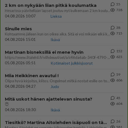
55
2 km on nykyään liian pitkä koulumatka
728
Hesarissa päivitellään lapset joutuu nyt kulkemaan 2 km kouluun jösses. Ruostefillarilla tuo matka menee vaikka miten äk
04.08.2026 10:07
Lieksa
38
Sinulle mies
715
Kohtaamme jälleen kun on oikea aika. Sitä ei voi mikään eikä kukaan estää <3 <3
04.08.2026 15:01
Ikävä
152
Martinan bisneksillä ei mene hyvin
623
https://www.iltalehti.fi/viihdeuutiset/a/c46da6ab-340f-4790-aaa7-0865eed2336 Yrityksen konkurssihakemus on tullut kärä
05.08.2026 05:51
Kotimaiset julkkisjuorut
59
Miia Heikkinen avautui !
606
Olipa hyvä kirjoitus, kiitos. Ongelmat mitkä nostat esille on todellisia ja tämä ylimielisyys totta ja se näkyy kaikessa
04.08.2026 04:27
Judo
45
Mitä uskot hänen ajattelevan sinusta?
604
😇
04.08.2026 18:30
Ikävä
26
Tiesitkö? Martina Aitolehden isäpuoli on tämä suosittu laulaja
581
Martina Aitolehti on seurattu julkisuuden henkilö. Lähipiiriin mahtuu muitakin tunnettuja henkilöitä. Tiesitkö, että Ma