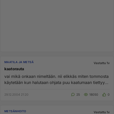
MAATILA JA METSÄ
Vastattu 1v
kaatorauta
vai mikä onkaan nimeltään. nii elikkäs miten tommosta
käytetään kun halutaan ohjata puu kaatumaan tiettyyn
paikkaan?...
29.12.2004 21:20
25
18050
0
METSÄNHOITO
Vastattu 1v