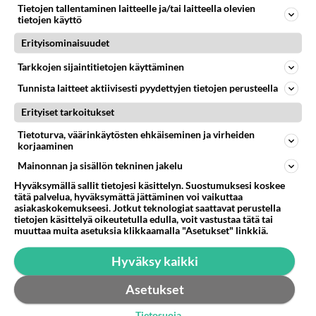
Tietojen tallentaminen laitteelle ja/tai laitteella olevien
Tuttu isäntä hakkasi tuossa hiljattain metsäänsä ja sai
tietojen käyttö
tuotolla hyvän tilin. En osaa tarkasti sanoa, miten
Erityisominaisuudet
paljon hakat...
19.11.2013 17:27
38
10921
0
Tarkkojen sijaintitietojen käyttäminen
Tunnista laitteet aktiivisesti pyydettyjen tietojen perusteella
Erityiset tarkoitukset
Tietoturva, väärinkäytösten ehkäiseminen ja virheiden
korjaaminen
Mainonnan ja sisällön tekninen jakelu
Hyväksymällä sallit tietojesi käsittelyn. Suostumuksesi koskee
tätä palvelua, hyväksymättä jättäminen voi vaikuttaa
asiakaskokemukseesi. Jotkut teknologiat saattavat perustella
tietojen käsittelyä oikeutetulla edulla, voit vastustaa tätä tai
muuttaa muita asetuksia klikkaamalla "Asetukset" linkkiä.
Hyväksy kaikki
Asetukset
Tietosuoja