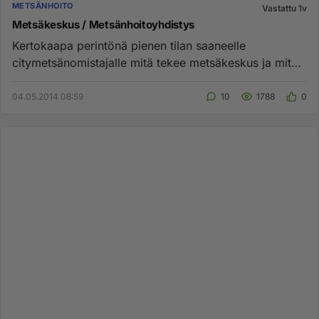
METSÄNHOITO
Vastattu 1v
Metsäkeskus / Metsänhoitoyhdistys
Kertokaapa perintönä pienen tilan saaneelle
citymetsänomistajalle mitä tekee metsäkeskus ja mitä
metsänhoitoyhdistys. Ku...
04.05.2014 08:59
10
1788
0