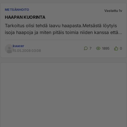
METSÄNHOITO
Vastattu 1v
HAAPAN KUORINTA
Tarkoitus olisi tehdä laavu haapasta.Metsästä löytyis
isoja haapoja ja miten pitäis toimia niiden kanssa että
pystyis jo...
kuucer
7
1895
0
15.05.2008 03:08