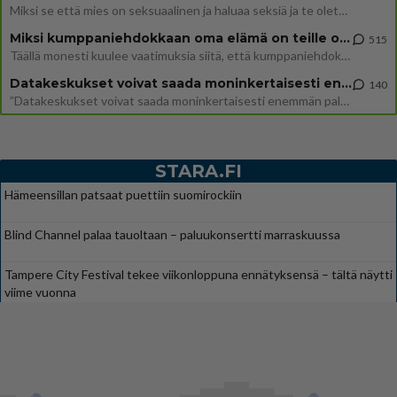
Miksi se että mies on seksuaalinen ja haluaa seksiä ja te olette hänen mielestänne haluttava on vastenmielistä? Mikä sii
Miksi kumppaniehdokkaan oma elämä on teille ongelma?
515
Täällä monesti kuulee vaatimuksia siitä, että kumppaniehdokkaalla ei saisi olla lemmikkejä, lapsia, kavereita, eksiä, su
Datakeskukset voivat saada moninkertaisesti enemmän palautuksia kuin mitä ne maksavat veroja
140
”Datakeskukset voivat saada moninkertaisesti enemmän palautuksia kuin mitä ne maksavat veroja”, sanoo professori Jussi K
STARA.FI
Hämeensillan patsaat puettiin suomirockiin
Blind Channel palaa tauoltaan – paluukonsertti marraskuussa
Tampere City Festival tekee viikonloppuna ennätyksensä – tältä näytti
viime vuonna