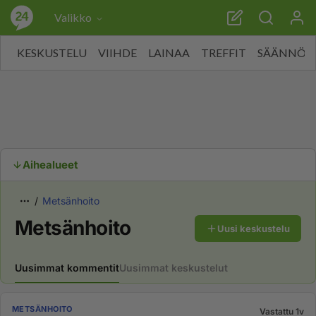
Valikko
KESKUSTELU
VIIHDE
LAINAA
TREFFIT
SÄÄNNÖT
Aihealueet
Metsänhoito
Metsänhoito
Uusi keskustelu
Uusimmat kommentit
Uusimmat keskustelut
METSÄNHOITO
Vastattu 1v