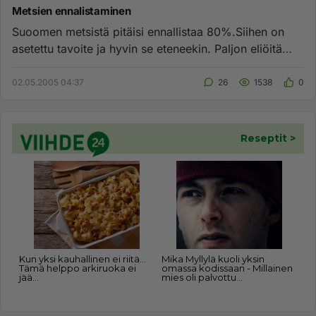
Metsien ennalistaminen
Suoomen metsistä pitäisi ennallistaa 80%.Siihen on
asetettu tavoite ja hyvin se eteneekin. Paljon eliöitä
kuolee kun teh...
02.05.2005 04:37
26
1538
0