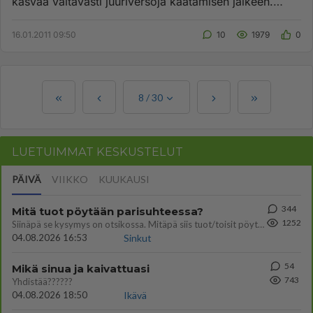
kasvaa valtavasti juuriversoja kaatamisen jälkeen.
Kaulaaminen ainakin...
16.01.2011 09:50
10
1979
0
8
/
30
LUETUIMMAT KESKUSTELUT
PÄIVÄ
VIIKKO
KUUKAUSI
344
Mitä tuot pöytään parisuhteessa?
1252
Siinäpä se kysymys on otsikossa. Mitäpä siis tuot/toisit pöytään parisuhteessa? Oletko mies vai nainen? Koetko sen mitä
04.08.2026 16:53
Sinkut
54
Mikä sinua ja kaivattuasi
743
Yhdistää??????
04.08.2026 18:50
Ikävä