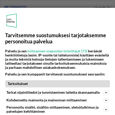
METSÄNHOITO
Vastattu 1v
Husqvarna 44
Moe konetietäjät, Husqvarna 44 , vuosimallia jotain
-80 , vaihoin kaasarin kalvot, tulpan, puhistin kaikin
puolin. Läht...
Tarvitsemme suostumuksesi tarjotaksemme
13.07.2020 19:41
7
4119
0
personoitua palvelua
Palvelu ja sen
kolmannen osapuolen toimittajat (73)
keräävät
henkilötietoja (esim. IP-osoite tai laitetunniste) käyttäen evästeitä
METSÄNHOITO
Vastattu 1v
ja muita teknisiä keinoja tietojen tallentamiseen ja lukemiseen
MAJAVAN MUUTTO
laitteellasi tarjotakseen sinulle tarkoituksenmukaisia mainoksia
ja parhaan mahdollisen asiakaskokemuksen.
MAJAVA HALUAA MUUTTAA TONTILLENI
Palvelu ja sen kumppanit tarvitsevat suostumuksesi seuraaviin:
KAULANNUT JO MUUTAMIA PUITA EN OLE
ALLEKIRJOITTANUT HÄNEN MUUTO ILMOITUSTAAN
Tarkoitukset
MIKÄHÄN O...
21.12.2009 05:16
15
1040
0
Tarkat sijaintitiedot ja tunnistaminen laitetta skannaamalla
Kohdennettu mainonta ja mainonnan mittaaminen
METSÄNHOITO
Vastattu 1v
Personoitu sisältö, sisällön mittaaminen, yleisötutkimus ja
palvelujen kehittäminen
Lehtikuusesta