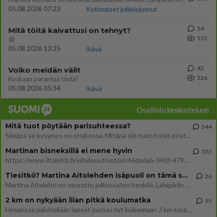
05.08.2026 07:23
Kotimaiset julkkisjuorut
54
Mitä töitä kaivattusi on tehnyt?
552
😅
05.08.2026 13:25
Ikävä
42
Voiko meidän välit
526
Koskaan parantua tästä?
05.08.2026 05:34
Ikävä
Osallistu keskusteluun
Mitä tuot pöytään parisuhteessa?
344
Siinäpä se kysymys on otsikossa. Mitäpä siis tuot/toisit pöytään parisuhteessa? Oletko mies vai nainen? Koetko sen mitä
Martinan bisneksillä ei mene hyvin
152
https://www.iltalehti.fi/viihdeuutiset/a/c46da6ab-340f-4790-aaa7-0865eed2336 Yrityksen konkurssihakemus on tullut kärä
Tiesitkö? Martina Aitolehden isäpuoli on tämä suosittu laulaja
26
Martina Aitolehti on seurattu julkisuuden henkilö. Lähipiiriin mahtuu muitakin tunnettuja henkilöitä. Tiesitkö, että Ma
2 km on nykyään liian pitkä koulumatka
55
Hesarissa päivitellään lapset joutuu nyt kulkemaan 2 km kouluun jösses. Ruostefillarilla tuo matka menee vaikka miten äk