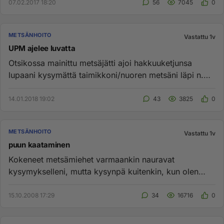
07.02.2017 18:20
56
7045
0
METSÄNHOITO
Vastattu 1v
UPM ajelee luvatta
Otsikossa mainittu metsäjätti ajoi hakkuuketjunsa
lupaani kysymättä taimikkoni/nuoren metsäni läpi n.
250 m pituisen ura...
14.01.2018 19:02
43
3825
0
METSÄNHOITO
Vastattu 1v
puun kaataminen
Kokeneet metsämiehet varmaankin nauravat
kysymykselleni, mutta kysynpä kuitenkin, kun olen
amatööri. Pihalla on isohko ...
15.10.2008 17:29
34
16716
0