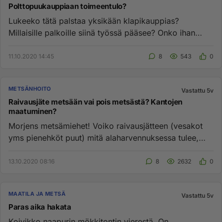
Polttopuukauppiaan toimeentulo?
Lukeeko tätä palstaa yksikään klapikauppias?
Millaisille palkoille siinä työssä pääsee? Onko ihan
plusmiinusnolla? I...
11.10.2020 14:45
8
543
0
METSÄNHOITO
Vastattu 5v
Raivausjäte metsään vai pois metsästä? Kantojen
maatuminen?
Morjens metsämiehet! Voiko raivausjätteen (vesakot
yms pienehköt puut) mitä alaharvennuksessa tulee,
jättää metsään maa...
13.10.2020 08:16
8
2632
0
MAATILA JA METSÄ
Vastattu 5v
Paras aika hakata
Koivikko naapurin mökkitontin vierestä. On