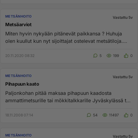
METSÄNHOITO
Vastattu 5v
Metsäarviot
Miten hyvin nykyään pitänevät paikkansa ? Huhuja
olen kuullut kun nyt sijoittajat ostelevat metsätiloja.
Menee siis site...
20.11.2020 08:32
5
199
0
METSÄNHOITO
Vastattu 5v
Pihapuun kaato
Paljonkohan pitää maksaa pihapuun kaadosta
ammattimetsurille tai mökkitalkkarille Jyväskylässä tai
yleensä ? Pihalla on ...
18.11.2008 07:14
54
11497
0
METSÄNHOITO
Vastattu 5v