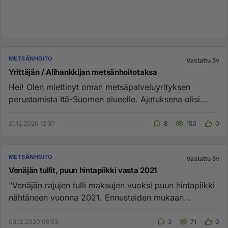
METSÄNHOITO
Vastattu 5v
Yrittäjän / Alihankkijan metsänhoitotaksa
Hei! Olen miettinyt oman metsäpalveluyrityksen
perustamista Itä-Suomen alueelle. Ajatuksena olisi
tarjota raivaussahatö...
21.12.2020 12:37
8
150
0
METSÄNHOITO
Vastattu 5v
Venäjän tullit, puun hintapiikki vasta 2021
"Venäjän rajujen tulli maksujen vuoksi puun hintapiikki
nähtäneen vuonna 2021. Ennusteiden mukaan
havutukin hinta nousee...
03.12.2020 06:53
3
71
0