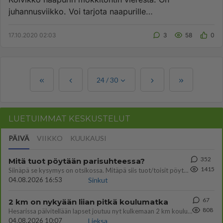
juhannusviikko. Voi tarjota naapurille
saunavihtatarpeita kesällä. Ostajat k...
17.10.2020 02:03
3
58
0
24
/
30
LUETUIMMAT KESKUSTELUT
PÄIVÄ
VIIKKO
KUUKAUSI
352
Mitä tuot pöytään parisuhteessa?
1415
Siinäpä se kysymys on otsikossa. Mitäpä siis tuot/toisit pöytään parisuhteessa? Oletko mies vai nainen? Koetko sen mitä
04.08.2026 16:53
Sinkut
67
2 km on nykyään liian pitkä koulumatka
808
Hesarissa päivitellään lapset joutuu nyt kulkemaan 2 km kouluun jösses. Ruostefillarilla tuo matka menee vaikka miten äk
04.08.2026 10:07
Lieksa