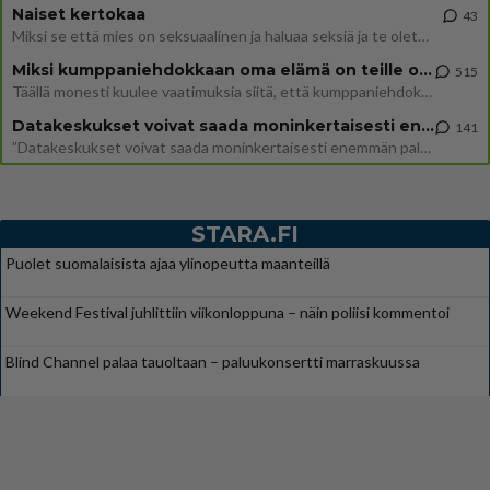
Naiset kertokaa
43
Miksi se että mies on seksuaalinen ja haluaa seksiä ja te olette hänen mielestänne haluttava on vastenmielistä? Mikä sii
Miksi kumppaniehdokkaan oma elämä on teille ongelma?
515
Täällä monesti kuulee vaatimuksia siitä, että kumppaniehdokkaalla ei saisi olla lemmikkejä, lapsia, kavereita, eksiä, su
Datakeskukset voivat saada moninkertaisesti enemmän palautuksia kuin mitä ne maksavat veroja
141
”Datakeskukset voivat saada moninkertaisesti enemmän palautuksia kuin mitä ne maksavat veroja”, sanoo professori Jussi K
STARA.FI
Puolet suomalaisista ajaa ylinopeutta maanteillä
Weekend Festival juhlittiin viikonloppuna – näin poliisi kommentoi
Blind Channel palaa tauoltaan – paluukonsertti marraskuussa