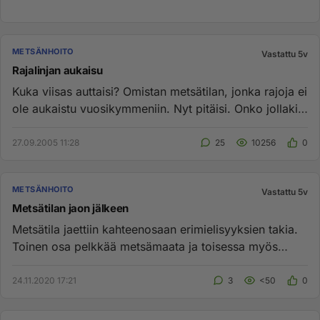
METSÄNHOITO
Vastattu 5v
Rajalinjan aukaisu
Kuka viisas auttaisi? Omistan metsätilan, jonka rajoja ei
ole aukaistu vuosikymmeniin. Nyt pitäisi. Onko jollakin
tiedo...
27.09.2005 11:28
25
10256
0
METSÄNHOITO
Vastattu 5v
Metsätilan jaon jälkeen
Metsätila jaettiin kahteenosaan erimielisyyksien takia.
Toinen osa pelkkää metsämaata ja toisessa myös
metsämaata sekä l...
24.11.2020 17:21
3
<50
0