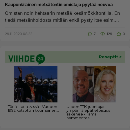
Kaupunkilainen metsätontin omistaja pyytää neuvoa
Omistan noin hehtaarin metsää kesämökkitontilla. En
tiedä metsänhoidosta mitään enkä pysty itse esim.
käyttämään moottor...
29.11.2020 08:22
7
129
0