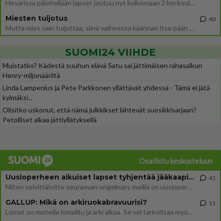
Hesarissa päivitellään lapset joutuu nyt kulkemaan 2 km kouluun jösses. Ruostefillarilla tuo matka menee vaikka miten äk
Miesten tuijotus
40
Mutta mies vain tuijottaa, siinä vaiheessa käännän itse pään pois. Mikä juttu? Yleensä jos joku tuijottaa tai katsoo, hä
SUOMI24 VIIHDE
Muistatko? Kädestä suuhun elävä Satu sai jättimäisen rahasalkun
Henry-miljonääriltä
Linda Lampenius ja Pete Parkkonen yllättävät yhdessä - Tämä ei jätä
kylmäksi...
Olisitko uskonut, että nämä julkkikset lähtevät suosikkisarjaan?
Petolliset alkaa jättiyllätyksellä
Osallistu keskusteluun
Uusioperheen aikuiset lapset tyhjentää jääkaapin käydessään
41
Miten selvittäisitte seuraavan ongelman, meillä on uusioperhe, minulla teini-ikäiset lapset ja puolisolla aikuiset, jotk
GALLUP: Mikä on arkiruokabravuurisi?
11
Lomat on monella lomailtu ja arki alkaa. Se voi tarkoittaa myös sitä, että grillailut on grillattu ja palataan arjen ruo