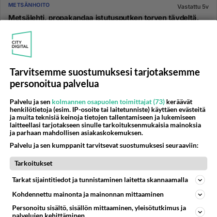
METSÄNHOITO
Vastattu 5v
Metsälehti, propakandaa istutusputken torven täydeltä,
metsäyhtiöiden äänitorvi
Metsälehden jota nyt ilmaiseksi tarjotaan agitointiin ei
kukaan järkevä ihminen usko. Valokuvat on
huippuluokkaa värikäs...
Tarvitsemme suostumuksesi tarjotaksemme
24.11.2020 14:21
3
287
0
personoitua palvelua
Palvelu ja sen
kolmannen osapuolen toimittajat (73)
keräävät
METSÄNHOITO
henkilötietoja (esim. IP-osoite tai laitetunniste) käyttäen evästeitä
Vastattu 5v
ja muita teknisiä keinoja tietojen tallentamiseen ja lukemiseen
Hallitukselle ja viherpiiperöille tiedoksi.
laitteellasi tarjotakseen sinulle tarkoituksenmukaisia mainoksia
ja parhaan mahdollisen asiakaskokemuksen.
https://www.maaseuduntulevaisuus.fi/metsa/artikkeli-
Palvelu ja sen kumppanit tarvitsevat suostumuksesi seuraaviin:
1.1245636?
fbclid=IwAR1LGQEWXB_82fTrTAWQdO7zOwUrq9gisiv
Tarkoitukset
y_KMImuNeLBpCF...
20.11.2020 23:54
2
133
0
Tarkat sijaintitiedot ja tunnistaminen laitetta skannaamalla
Kohdennettu mainonta ja mainonnan mittaaminen
METSÄNHOITO
Vastattu 5v
Personoitu sisältö, sisällön mittaaminen, yleisötutkimus ja
Haapa puu.
palvelujen kehittäminen