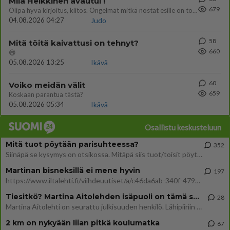
Miia Heikkinen avautui !
679
Olipa hyvä kirjoitus, kiitos. Ongelmat mitkä nostat esille on todellisia ja tämä ylimielisyys totta ja se näkyy kaikessa
04.08.2026 04:27
Judo
58
Mitä töitä kaivattusi on tehnyt?
660
😅
05.08.2026 13:25
Ikävä
60
Voiko meidän välit
659
Koskaan parantua tästä?
05.08.2026 05:34
Ikävä
Osallistu keskusteluun
Mitä tuot pöytään parisuhteessa?
352
Siinäpä se kysymys on otsikossa. Mitäpä siis tuot/toisit pöytään parisuhteessa? Oletko mies vai nainen? Koetko sen mitä
Martinan bisneksillä ei mene hyvin
197
https://www.iltalehti.fi/viihdeuutiset/a/c46da6ab-340f-4790-aaa7-0865eed2336 Yrityksen konkurssihakemus on tullut kärä
Tiesitkö? Martina Aitolehden isäpuoli on tämä suosittu laulaja
28
Martina Aitolehti on seurattu julkisuuden henkilö. Lähipiiriin mahtuu muitakin tunnettuja henkilöitä. Tiesitkö, että Ma
2 km on nykyään liian pitkä koulumatka
67