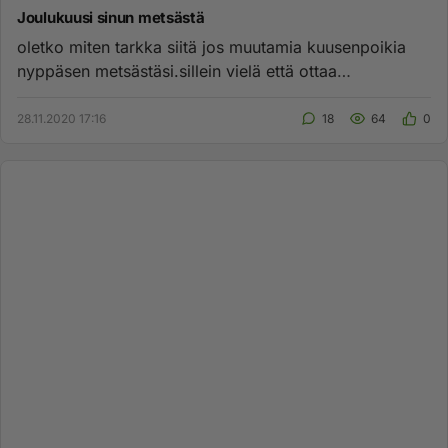
Joulukuusi sinun metsästä
oletko miten tarkka siitä jos muutamia kuusenpoikia
nyppäsen metsästäsi.sillein vielä että ottaa
tuuhearunsas oksaisen ...
28.11.2020 17:16
18
64
0