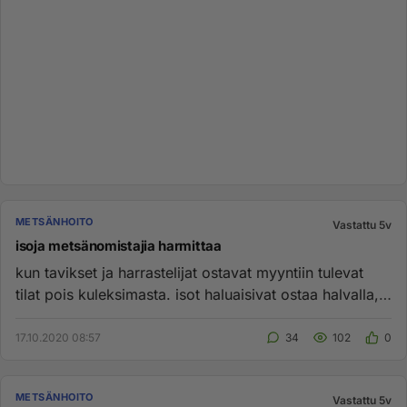
METSÄNHOITO
Vastattu 5v
isoja metsänomistajia harmittaa
kun tavikset ja harrastelijat ostavat myyntiin tulevat
tilat pois kuleksimasta. isot haluaisivat ostaa halvalla,
mutta j...
17.10.2020 08:57
34
102
0
METSÄNHOITO
Vastattu 5v