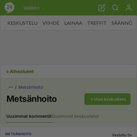
Valikko
KESKUSTELU
VIIHDE
LAINAA
TREFFIT
SÄÄNNÖT
Aihealueet
Metsänhoito
Metsänhoito
Uusi keskustelu
Uusimmat kommentit
Uusimmat keskustelut
METSÄNHOITO
Vastattu 5v