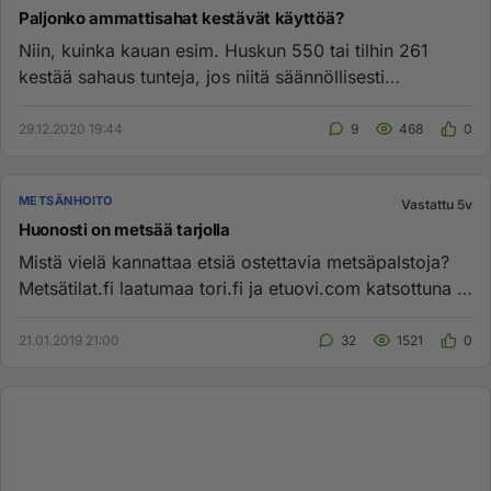
Paljonko ammattisahat kestävät käyttöä?
Niin, kuinka kauan esim. Huskun 550 tai tilhin 261
kestää sahaus tunteja, jos niitä säännöllisesti
huolletaan? 1500-2000...
29.12.2020 19:44
9
468
0
METSÄNHOITO
Vastattu 5v
Huonosti on metsää tarjolla
Mistä vielä kannattaa etsiä ostettavia metsäpalstoja?
Metsätilat.fi laatumaa tori.fi ja etuovi.com katsottuna ja
silloin...
21.01.2019 21:00
32
1521
0