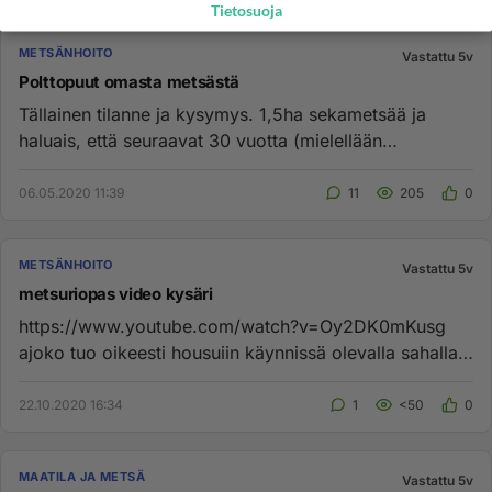
Tietosuoja
METSÄNHOITO
Vastattu 5v
Polttopuut omasta metsästä
Tällainen tilanne ja kysymys. 1,5ha sekametsää ja
haluais, että seuraavat 30 vuotta (mielellään
pisempäänkin) saan polt...
06.05.2020 11:39
11
205
0
METSÄNHOITO
Vastattu 5v
metsuriopas video kysäri
https://www.youtube.com/watch?v=Oy2DK0mKusg
ajoko tuo oikeesti housuiin käynnissä olevalla sahalla
ja saha pysähtyi?...
22.10.2020 16:34
1
<50
0
MAATILA JA METSÄ
Vastattu 5v