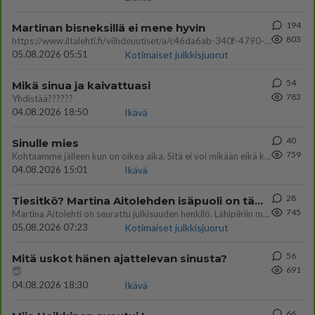
194
Martinan bisneksillä ei mene hyvin
803
https://www.iltalehti.fi/viihdeuutiset/a/c46da6ab-340f-4790-aaa7-0865eed2336 Yrityksen konkurssihakemus on tullut kärä
05.08.2026 05:51
Kotimaiset julkkisjuorut
54
Mikä sinua ja kaivattuasi
783
Yhdistää??????
04.08.2026 18:50
Ikävä
40
Sinulle mies
759
Kohtaamme jälleen kun on oikea aika. Sitä ei voi mikään eikä kukaan estää <3 <3
04.08.2026 15:01
Ikävä
28
Tiesitkö? Martina Aitolehden isäpuoli on tämä suosittu laulaja
745
Martina Aitolehti on seurattu julkisuuden henkilö. Lähipiiriin mahtuu muitakin tunnettuja henkilöitä. Tiesitkö, että Ma
05.08.2026 07:23
Kotimaiset julkkisjuorut
56
Mitä uskot hänen ajattelevan sinusta?
691
😇
04.08.2026 18:30
Ikävä
66