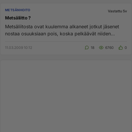
METSÄNHOITO
Vastattu 5v
Metsäliitto ?
Metsäliitosta ovat kuulemma alkaneet jotkut jäsenet
nostaa osuuksiaan pois, koska pelkäävät niiden
puolesta Metsäliiton ...
11.03.2009 10:12
18
6760
0