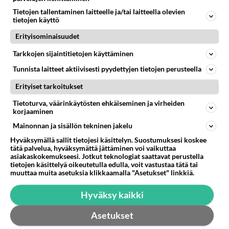
Haapapuun hinta Virossa, paperipuu 35€ tukki 43€,
Tietojen tallentaminen laitteelle ja/tai laitteella olevien
tietojen käyttö
https://www.metsauhistu.ee/wp-
content/uploads/2019/05/Puiduhinnad_keva...
Erityisominaisuudet
11.11.2020 17:29
5
219
0
Tarkkojen sijaintitietojen käyttäminen
Tunnista laitteet aktiivisesti pyydettyjen tietojen perusteella
Erityiset tarkoitukset
Tietoturva, väärinkäytösten ehkäiseminen ja virheiden
korjaaminen
Mainonnan ja sisällön tekninen jakelu
Hyväksymällä sallit tietojesi käsittelyn. Suostumuksesi koskee
tätä palvelua, hyväksymättä jättäminen voi vaikuttaa
asiakaskokemukseesi. Jotkut teknologiat saattavat perustella
tietojen käsittelyä oikeutetulla edulla, voit vastustaa tätä tai
muuttaa muita asetuksia klikkaamalla "Asetukset" linkkiä.
Hyväksy kaikki
Asetukset