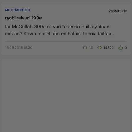
METSÄNHOITO
Vastattu 1v
ryobi raivuri 299e
tai McCulloh 399e raivuri tekeekö nuilla yhtään
mitään? Kovin mielellään en haluisi tonnia laittaa
raivaussahaan. http...
16.09.2018 18:30
15
14842
0