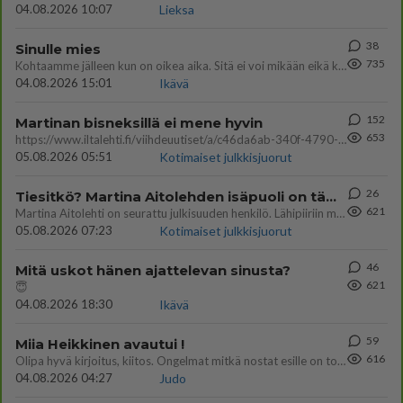
04.08.2026 10:07
Lieksa
38
Sinulle mies
735
Kohtaamme jälleen kun on oikea aika. Sitä ei voi mikään eikä kukaan estää <3 <3
04.08.2026 15:01
Ikävä
152
Martinan bisneksillä ei mene hyvin
653
https://www.iltalehti.fi/viihdeuutiset/a/c46da6ab-340f-4790-aaa7-0865eed2336 Yrityksen konkurssihakemus on tullut kärä
05.08.2026 05:51
Kotimaiset julkkisjuorut
26
Tiesitkö? Martina Aitolehden isäpuoli on tämä suosittu laulaja
621
Martina Aitolehti on seurattu julkisuuden henkilö. Lähipiiriin mahtuu muitakin tunnettuja henkilöitä. Tiesitkö, että Ma
05.08.2026 07:23
Kotimaiset julkkisjuorut
46
Mitä uskot hänen ajattelevan sinusta?
621
😇
04.08.2026 18:30
Ikävä
59
Miia Heikkinen avautui !
616
Olipa hyvä kirjoitus, kiitos. Ongelmat mitkä nostat esille on todellisia ja tämä ylimielisyys totta ja se näkyy kaikessa
04.08.2026 04:27
Judo