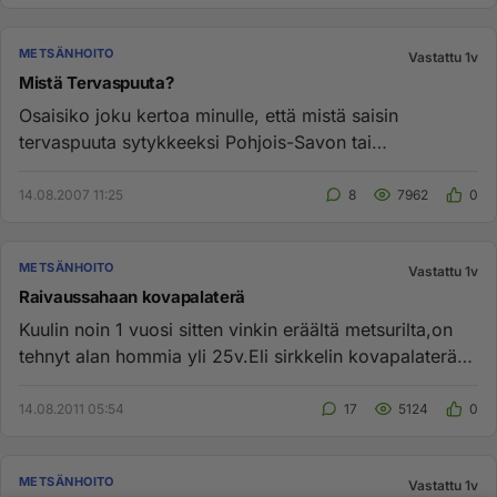
METSÄNHOITO
Vastattu 1v
Mistä Tervaspuuta?
Osaisiko joku kertoa minulle, että mistä saisin
tervaspuuta sytykkeeksi Pohjois-Savon tai
pääkaupunkiseudun alueelta? O...
14.08.2007 11:25
8
7962
0
METSÄNHOITO
Vastattu 1v
Raivaussahaan kovapalaterä
Kuulin noin 1 vuosi sitten vinkin eräältä metsurilta,on
tehnyt alan hommia yli 25v.Eli sirkkelin kovapalaterä
..mieluust...
14.08.2011 05:54
17
5124
0
METSÄNHOITO
Vastattu 1v