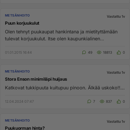
METSÄNHOITO
Vastattu 1v
Puun korjuukulut
Olen tehnyt puukaupat hankintana ja mietityttämään
tulevat korjuukulut. Itse olen kaupunkialinen
metsäomistaja eli "t...
01.01.2015 16:44
49
18813
0
METSÄNHOITO
Vastattu 1v
Stora Enson minimiläpi huijaus
Katkovat tukkipuuta kuitupuu pinoon. Älkää uskoko!!...
12.04.2024 07:47
7
837
0
METSÄNHOITO
Vastattu 1v
Puukuorman hinta?