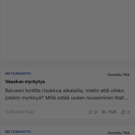
METSÄNHOITO
Vastattu 11kk
Vesakon myrkytys
Raivasin tontilta risukkoa aikalailla, mietin että olisko
jotakin myrkkyä? Millä estää uuden nouseminen tilalle.
Joskus ...
13.05.2006 19:42
9
7526
0
METSÄNHOITO
Vastattu 11kk