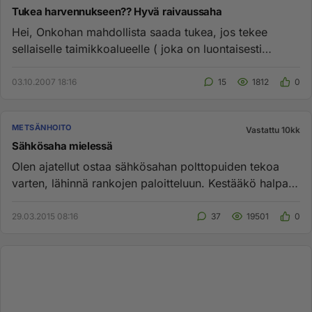
Tukea harvennukseen?? Hyvä raivaussaha
Hei, Onkohan mahdollista saada tukea, jos tekee
sellaiselle taimikkoalueelle ( joka on luontaisesti
lähtenyt kasvamaan) ...
03.10.2007 18:16
15
1812
0
METSÄNHOITO
Vastattu 10kk
Sähkösaha mielessä
Olen ajatellut ostaa sähkösahan polttopuiden tekoa
varten, lähinnä rankojen paloitteluun. Kestääkö halpa
saha (100 €) v...
29.03.2015 08:16
37
19501
0