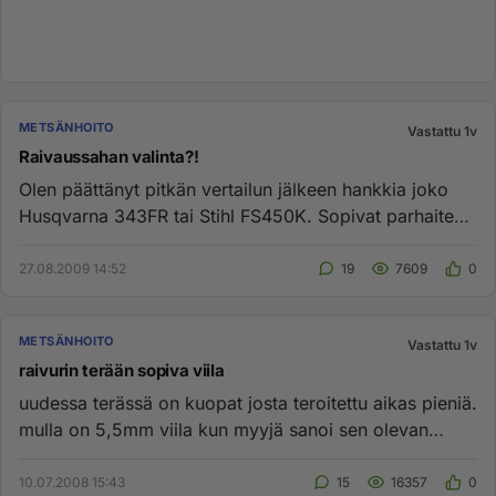
METSÄNHOITO
Vastattu 1v
Raivaussahan valinta?!
Olen päättänyt pitkän vertailun jälkeen hankkia joko
Husqvarna 343FR tai Stihl FS450K. Sopivat parhaiten
käyttötarkoituk...
27.08.2009 14:52
19
7609
0
METSÄNHOITO
Vastattu 1v
raivurin terään sopiva viila
uudessa terässä on kuopat josta teroitettu aikas pieniä.
mulla on 5,5mm viila kun myyjä sanoi sen olevan
oikea. nyt kun ...
10.07.2008 15:43
15
16357
0