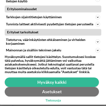
saaneet parhaimmillaan yhdestä puusta? Omalla
tietojen käyttö
pihallani kasvoi...
Erityisominaisuudet
04.10.2015 06:40
26
47130
0
Tarkkojen sijaintitietojen käyttäminen
Tunnista laitteet aktiivisesti pyydettyjen tietojen perusteella
Erityiset tarkoitukset
Tietoturva, väärinkäytösten ehkäiseminen ja virheiden
korjaaminen
Mainonnan ja sisällön tekninen jakelu
Hyväksymällä sallit tietojesi käsittelyn. Suostumuksesi koskee
tätä palvelua, hyväksymättä jättäminen voi vaikuttaa
asiakaskokemukseesi. Jotkut teknologiat saattavat perustella
tietojen käsittelyä oikeutetulla edulla, voit vastustaa tätä tai
muuttaa muita asetuksia klikkaamalla "Asetukset" linkkiä.
Hyväksy kaikki
Asetukset
Tietosuoja