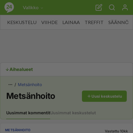
Valikko
KESKUSTELU
VIIHDE
LAINAA
TREFFIT
SÄÄNNÖT
Aihealueet
Metsänhoito
Metsänhoito
Uusi keskustelu
Uusimmat kommentit
Uusimmat keskustelut
METSÄNHOITO
Vastattu 10kk