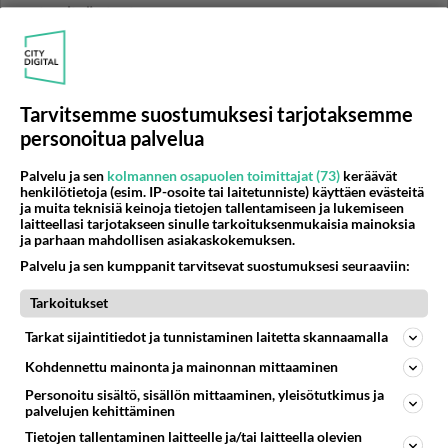
metsurityön tuotos
Kertokaa ihmiset joilla kokemusta on; paljonko metsuri
suunnilleen tekee kuutioita päivässä harvennuksella ja
vastaavast...
Tarvitsemme suostumuksesi tarjotaksemme
28.11.2006 10:38
17
19179
0
personoitua palvelua
Palvelu ja sen
kolmannen osapuolen toimittajat (73)
keräävät
METSÄNHOITO
Vastattu 1v
henkilötietoja (esim. IP-osoite tai laitetunniste) käyttäen evästeitä
Merkinnät pöllien päissä
ja muita teknisiä keinoja tietojen tallentamiseen ja lukemiseen
laitteellasi tarjotakseen sinulle tarkoituksenmukaisia mainoksia
Naapurin metsässä kaatuu ikikuusikko ja ihmettelin
ja parhaan mahdollisen asiakaskokemuksen.
värimrkintöjä pöllien päissä? Tukinnäköisissä suorissa
Palvelu ja sen kumppanit tarvitsevat suostumuksesi seuraaviin:
noin 4-5m ja p...
Tarkoitukset
30.10.2008 16:01
15
9653
0
Tarkat sijaintitiedot ja tunnistaminen laitetta skannaamalla
Kohdennettu mainonta ja mainonnan mittaaminen
METSÄNHOITO
Vastattu 1v
Personoitu sisältö, sisällön mittaaminen, yleisötutkimus ja
Paljonko klapeja yhdestä puusta?
palvelujen kehittäminen
Uteliaisuuttani kyselen, montako kuutiota klapeja olette
Tietojen tallentaminen laitteelle ja/tai laitteella olevien