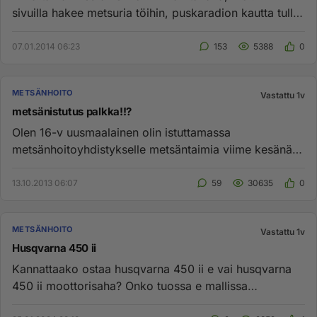
sivuilla hakee metsuria töihin, puskaradion kautta tullut
ilmi, että ei...
07.01.2014 06:23
153
5388
0
METSÄNHOITO
Vastattu 1v
metsänistutus palkka!!?
Olen 16-v uusmaalainen olin istuttamassa
metsänhoitoyhdistykselle metsäntaimia viime kesänä
n. 15 000 kpl kuukaudessa. U...
13.10.2013 06:07
59
30635
0
METSÄNHOITO
Vastattu 1v
Husqvarna 450 ii
Kannattaako ostaa husqvarna 450 ii e vai husqvarna
450 ii moottorisaha? Onko tuossa e mallissa
hyötyjä/haittoja satunnai...