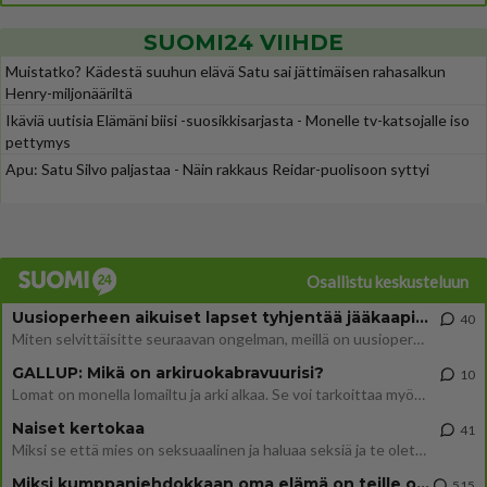
SUOMI24 VIIHDE
Muistatko? Kädestä suuhun elävä Satu sai jättimäisen rahasalkun
Henry-miljonääriltä
Ikäviä uutisia Elämäni biisi -suosikkisarjasta - Monelle tv-katsojalle iso
pettymys
Apu: Satu Silvo paljastaa - Näin rakkaus Reidar-puolisoon syttyi
Osallistu keskusteluun
Uusioperheen aikuiset lapset tyhjentää jääkaapin käydessään
40
Miten selvittäisitte seuraavan ongelman, meillä on uusioperhe, minulla teini-ikäiset lapset ja puolisolla aikuiset, jotk
GALLUP: Mikä on arkiruokabravuurisi?
10
Lomat on monella lomailtu ja arki alkaa. Se voi tarkoittaa myös sitä, että grillailut on grillattu ja palataan arjen ruo
Naiset kertokaa
41
Miksi se että mies on seksuaalinen ja haluaa seksiä ja te olette hänen mielestänne haluttava on vastenmielistä? Mikä sii
Miksi kumppaniehdokkaan oma elämä on teille ongelma?
515