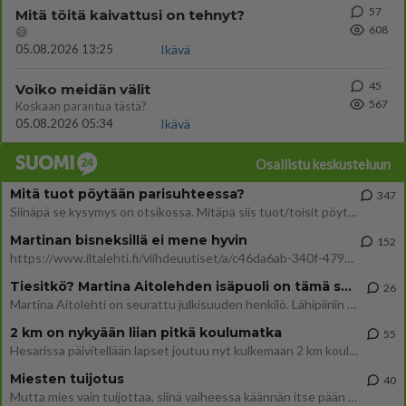
57
Mitä töitä kaivattusi on tehnyt?
608
😅
05.08.2026 13:25
Ikävä
45
Voiko meidän välit
567
Koskaan parantua tästä?
05.08.2026 05:34
Ikävä
Osallistu keskusteluun
Mitä tuot pöytään parisuhteessa?
347
Siinäpä se kysymys on otsikossa. Mitäpä siis tuot/toisit pöytään parisuhteessa? Oletko mies vai nainen? Koetko sen mitä
Martinan bisneksillä ei mene hyvin
152
https://www.iltalehti.fi/viihdeuutiset/a/c46da6ab-340f-4790-aaa7-0865eed2336 Yrityksen konkurssihakemus on tullut kärä
Tiesitkö? Martina Aitolehden isäpuoli on tämä suosittu laulaja
26
Martina Aitolehti on seurattu julkisuuden henkilö. Lähipiiriin mahtuu muitakin tunnettuja henkilöitä. Tiesitkö, että Ma
2 km on nykyään liian pitkä koulumatka
55
Hesarissa päivitellään lapset joutuu nyt kulkemaan 2 km kouluun jösses. Ruostefillarilla tuo matka menee vaikka miten äk
Miesten tuijotus
40
Mutta mies vain tuijottaa, siinä vaiheessa käännän itse pään pois. Mikä juttu? Yleensä jos joku tuijottaa tai katsoo, hä