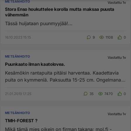
METSÄNHOITO
Vastattu 1v
Stora Enso houkuttelee korolla mutta maksaa puusta
vähemmän
Tässä huijataan puunmyyjää!...
16.10.2023 15:15
9
1108
0
METSÄNHOITO
Vastattu 1v
Puunkaato ilman kaatolovea.
Kesämökin rantapuita pitäisi harventaa. Kaadettavia
puita on kymmeniä. Paksuutta 15-25 cm. Ongelmana
on että lähes jokai...
21.01.2019 17:25
35
7470
0
METSÄNHOITO
Vastattu 1v
TMH-FOREST ?
Mikä tämä mies oikein on firman takana; mol.fi -