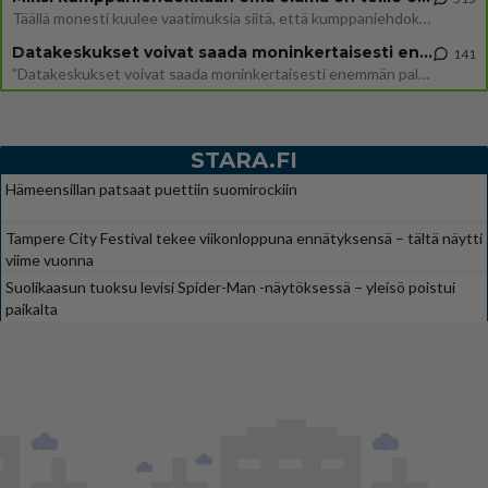
Täällä monesti kuulee vaatimuksia siitä, että kumppaniehdokkaalla ei saisi olla lemmikkejä, lapsia, kavereita, eksiä, su
Datakeskukset voivat saada moninkertaisesti enemmän palautuksia kuin mitä ne maksavat veroja
141
”Datakeskukset voivat saada moninkertaisesti enemmän palautuksia kuin mitä ne maksavat veroja”, sanoo professori Jussi K
STARA.FI
Hämeensillan patsaat puettiin suomirockiin
Tampere City Festival tekee viikonloppuna ennätyksensä – tältä näytti
viime vuonna
Suolikaasun tuoksu levisi Spider-Man -näytöksessä – yleisö poistui
paikalta