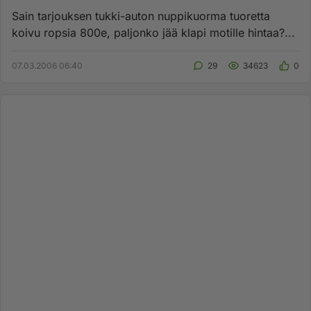
Sain tarjouksen tukki-auton nuppikuorma tuoretta
koivu ropsia 800e, paljonko jää klapi motille hintaa?...
07.03.2006 06:40
29
34623
0