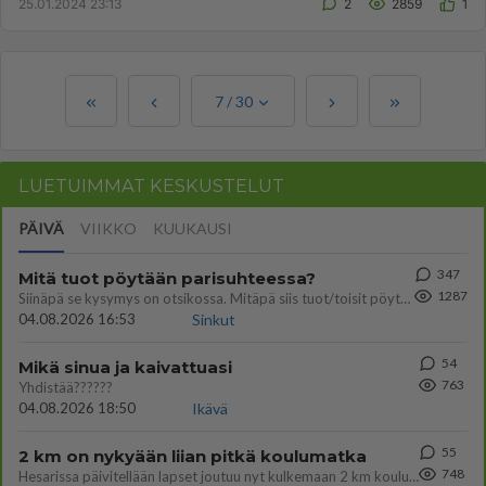
25.01.2024 23:13
2
2859
1
7
/
30
LUETUIMMAT KESKUSTELUT
PÄIVÄ
VIIKKO
KUUKAUSI
347
Mitä tuot pöytään parisuhteessa?
1287
Siinäpä se kysymys on otsikossa. Mitäpä siis tuot/toisit pöytään parisuhteessa? Oletko mies vai nainen? Koetko sen mitä
04.08.2026 16:53
Sinkut
54
Mikä sinua ja kaivattuasi
763
Yhdistää??????
04.08.2026 18:50
Ikävä
55
2 km on nykyään liian pitkä koulumatka
748
Hesarissa päivitellään lapset joutuu nyt kulkemaan 2 km kouluun jösses. Ruostefillarilla tuo matka menee vaikka miten äk