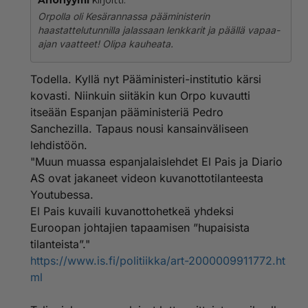
Anonyymi
kirjoitti:
Orpolla oli Kesärannassa pääministerin
haastattelutunnilla jalassaan lenkkarit ja päällä vapaa-
ajan vaatteet! Olipa kauheata.
Todella. Kyllä nyt Pääministeri-institutio kärsi
kovasti. Niinkuin siitäkin kun Orpo kuvautti
itseään Espanjan pääministeriä Pedro
Sanchezilla. Tapaus nousi kansainväliseen
lehdistöön.
"Muun muassa espanjalaislehdet El Pais ja Diario
AS ovat jakaneet videon kuvanottotilanteesta
Youtubessa.
El Pais kuvaili kuvanottohetkeä yhdeksi
Euroopan johtajien tapaamisen ”hupaisista
tilanteista”."
https://www.is.fi/politiikka/art-2000009911772.ht
ml