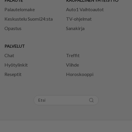
PALAUTE
KAUPALLINEN YHTEISTYÖ
Palautelomake
Auto1 Vaihtoautot
Keskustelu Suomi24:sta
TV-ohjelmat
Opastus
Sanakirja
PALVELUT
Chat
Treffit
Hyötylinkit
Viihde
Reseptit
Horoskooppi