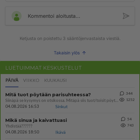
Kommentoi aloitusta...
Ketjusta on poistettu
3
sääntöjenvastaista viestiä.
Takaisin ylös
LUETUIMMAT KESKUSTELUT
PÄIVÄ
VIIKKO
KUUKAUSI
344
Mitä tuot pöytään parisuhteessa?
1252
Siinäpä se kysymys on otsikossa. Mitäpä siis tuot/toisit pöytään parisuhteessa? Oletko mies vai nainen? Koetko sen mitä
04.08.2026 16:53
Sinkut
54
Mikä sinua ja kaivattuasi
743
Yhdistää??????
04.08.2026 18:50
Ikävä