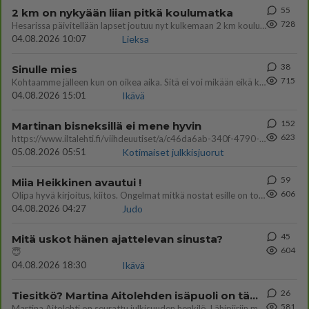
55
2 km on nykyään liian pitkä koulumatka
728
Hesarissa päivitellään lapset joutuu nyt kulkemaan 2 km kouluun jösses. Ruostefillarilla tuo matka menee vaikka miten äk
04.08.2026 10:07
Lieksa
38
Sinulle mies
715
Kohtaamme jälleen kun on oikea aika. Sitä ei voi mikään eikä kukaan estää <3 <3
04.08.2026 15:01
Ikävä
152
Martinan bisneksillä ei mene hyvin
623
https://www.iltalehti.fi/viihdeuutiset/a/c46da6ab-340f-4790-aaa7-0865eed2336 Yrityksen konkurssihakemus on tullut kärä
05.08.2026 05:51
Kotimaiset julkkisjuorut
59
Miia Heikkinen avautui !
606
Olipa hyvä kirjoitus, kiitos. Ongelmat mitkä nostat esille on todellisia ja tämä ylimielisyys totta ja se näkyy kaikessa
04.08.2026 04:27
Judo
45
Mitä uskot hänen ajattelevan sinusta?
604
😇
04.08.2026 18:30
Ikävä
26
Tiesitkö? Martina Aitolehden isäpuoli on tämä suosittu laulaja
581
Martina Aitolehti on seurattu julkisuuden henkilö. Lähipiiriin mahtuu muitakin tunnettuja henkilöitä. Tiesitkö, että Ma