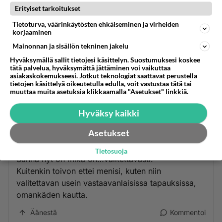
järki, kun putinin valitsi jatkamaan.
Erityiset tarkoitukset
Tietoturva, väärinkäytösten ehkäiseminen ja virheiden
Äänestä
Kommentoi
korjaaminen
Mainonnan ja sisällön tekninen jakelu
Anonyymi
Hyväksymällä sallit tietojesi käsittelyn. Suostumuksesi koskee
2024-02-27 14:57:23
tätä palvelua, hyväksymättä jättäminen voi vaikuttaa
asiakaskokemukseesi. Jotkut teknologiat saattavat perustella
tietojen käsittelyä oikeutetulla edulla, voit vastustaa tätä tai
Eihän se osaa tanssia.
muuttaa muita asetuksia klikkaamalla "Asetukset" linkkiä.
Äänestä
Kommentoi
Hyväksy kaikki
Anonyymi
Asetukset
2024-02-27 15:15:17
Tietosuoja
Sanna nyt on mikä on…valitettavasti.
Kuitenkin toivon ettei menisi, kuten niin
valitettavan usein vastaavanlaisissa tapauksissa,
omankäden kautta.
Äänestä
Kommentoi