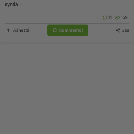
syntiä !
11
159
Äänestä
Kommentoi
Jaa