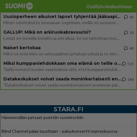
Osallistu keskusteluun
Uusioperheen aikuiset lapset tyhjentää jääkaapin käydessään
40
Miten selvittäisitte seuraavan ongelman, meillä on uusioperhe, minulla teini-ikäiset lapset ja puolisolla aikuiset, jotk
GALLUP: Mikä on arkiruokabravuurisi?
10
Lomat on monella lomailtu ja arki alkaa. Se voi tarkoittaa myös sitä, että grillailut on grillattu ja palataan arjen ruo
Naiset kertokaa
40
Miksi se että mies on seksuaalinen ja haluaa seksiä ja te olette hänen mielestänne haluttava on vastenmielistä? Mikä sii
Miksi kumppaniehdokkaan oma elämä on teille ongelma?
515
Täällä monesti kuulee vaatimuksia siitä, että kumppaniehdokkaalla ei saisi olla lemmikkejä, lapsia, kavereita, eksiä, su
Datakeskukset voivat saada moninkertaisesti enemmän palautuksia kuin mitä ne maksavat veroja
140
”Datakeskukset voivat saada moninkertaisesti enemmän palautuksia kuin mitä ne maksavat veroja”, sanoo professori Jussi K
STARA.FI
Hämeensillan patsaat puettiin suomirockiin
Blind Channel palaa tauoltaan – paluukonsertti marraskuussa