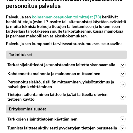
Äänestä
Kommentoi
personoitua palvelua
Palvelu ja sen
kolmannen osapuolen toimittajat (73)
keräävät
henkilötietoja (esim. IP-osoite tai laitetunniste) käyttäen evästeitä
ja muita teknisiä keinoja tietojen tallentamiseen ja lukemiseen
laitteellasi tarjotakseen sinulle tarkoituksenmukaisia mainoksia
ja parhaan mahdollisen asiakaskokemuksen.
Palvelu ja sen kumppanit tarvitsevat suostumuksesi seuraaviin:
Tarkoitukset
Tarkat sijaintitiedot ja tunnistaminen laitetta skannaamalla
Kohdennettu mainonta ja mainonnan mittaaminen
Personoitu sisältö, sisällön mittaaminen, yleisötutkimus ja
palvelujen kehittäminen
Tietojen tallentaminen laitteelle ja/tai laitteella olevien
tietojen käyttö
Erityisominaisuudet
Anonyymi
Tarkkojen sijaintitietojen käyttäminen
2024-02-27 15:02:49
Tunnista laitteet aktiivisesti pyydettyjen tietojen perusteella
Se oli ainoa fiksu venäläinen. Mutta sitten petti