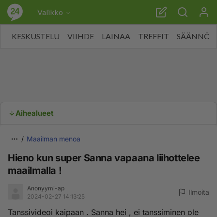
Valikko
KESKUSTELU
VIIHDE
LAINAA
TREFFIT
SÄÄNNÖT
Aihealueet
Maailman menoa
Hieno kun super Sanna vapaana liihottelee
maailmalla !
Anonyymi-ap
Ilmoita
2024-02-27 14:13:25
Tanssivideoi kaipaan . Sanna hei , ei tanssiminen ole