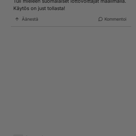
Tuli mieleen suomalaiset lottovoittajat maailmalla.
Käytös on just tollasta!
Äänestä
Kommentoi