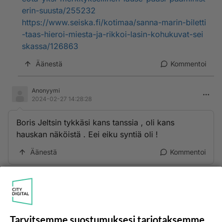
erin-suusta/255232
https://www.seiska.fi/kotimaa/sanna-marin-biletti
-taas-hieroi-miesta-ja-rikkoi-lasin-kohukuvat-sei
skassa/126863
Äänestä
Kommentoi
Anonyymi
2024-02-27 14:28:28
Boris Jeltsin tykkäsi kans tanssia , oli kans
hauskan näköistä . Eei eiku syntiä oli !
Äänestä
Kommentoi
Anonyymi
2024-02-27 14:40:22
Jeltsin oli kanssa aina kännissä.
Tarvitsemme suostumuksesi tarjotaksemme