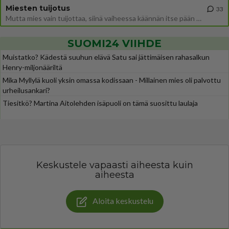
Miesten tuijotus
33
Mutta mies vain tuijottaa, siinä vaiheessa käännän itse pään pois. Mikä juttu? Yleensä jos joku tuijottaa tai katsoo, hä
SUOMI24 VIIHDE
Muistatko? Kädestä suuhun elävä Satu sai jättimäisen rahasalkun
Henry-miljonääriltä
Mika Myllylä kuoli yksin omassa kodissaan - Millainen mies oli palvottu
urheilusankari?
Tiesitkö? Martina Aitolehden isäpuoli on tämä suosittu laulaja
Keskustele vapaasti aiheesta kuin
aiheesta
Aloita keskustelu