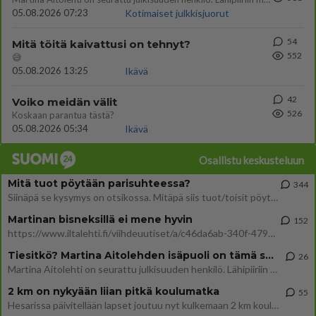
05.08.2026 07:23
Kotimaiset julkkisjuorut
54
Mitä töitä kaivattusi on tehnyt?
552
😅
05.08.2026 13:25
Ikävä
42
Voiko meidän välit
526
Koskaan parantua tästä?
05.08.2026 05:34
Ikävä
Osallistu keskusteluun
Mitä tuot pöytään parisuhteessa?
344
Siinäpä se kysymys on otsikossa. Mitäpä siis tuot/toisit pöytään parisuhteessa? Oletko mies vai nainen? Koetko sen mitä
Martinan bisneksillä ei mene hyvin
152
https://www.iltalehti.fi/viihdeuutiset/a/c46da6ab-340f-4790-aaa7-0865eed2336 Yrityksen konkurssihakemus on tullut kärä
Tiesitkö? Martina Aitolehden isäpuoli on tämä suosittu laulaja
26
Martina Aitolehti on seurattu julkisuuden henkilö. Lähipiiriin mahtuu muitakin tunnettuja henkilöitä. Tiesitkö, että Ma
2 km on nykyään liian pitkä koulumatka
55
Hesarissa päivitellään lapset joutuu nyt kulkemaan 2 km kouluun jösses. Ruostefillarilla tuo matka menee vaikka miten äk