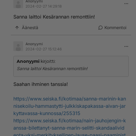
Anonyymi
2024-02-27 14:29:18
Sanna laittoi Kesärannan remonttiin!
Äänestä
Kommentoi
Anonyymi
2024-02-27 15:12:46
Anonyymi
kirjoitti:
Sanna laittoi Kesärannan remonttiin!
Saahan ihminen tanssia!
https://www.seiska.fi/kotimaa/sanna-marinin-kan
nisekoilu-hammastytti-julkkiskapakassa-aivan-jar
kyttavassa-kunnossa/255315
https://www.seiska.fi/kotimaa/nain-jauhojengin-k
anssa-bilettanyt-sanna-marin-selitti-skandaalivid
eota-yksi-merkityksellinen-lause-paasi-paaminist